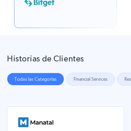
Historias de Clientes
Todas las Categorías
Financial Services
Rea