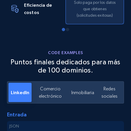
Solo paga por los datos
Eficiencia de
Google Maps full information - Discover
que obtienes
costos
new records by Customer ID
(solicitudes exitosas)
Place id, URL, Country, Name, Category,
Address, Description, Business details, and
more.
CODE EXAMPLES
13.3K+
1.7K+
Prueba gratuita
Puntos finales dedicados para más
de 100 dominios.
Instagram - Posts
Comercio
Redes
URL, User posted, Description, Hashtags, Num
LinkedIn
Inmobiliaria
electrónico
sociales
comments, Date posted, Likes, Photos, and
more.
Entrada
13.2K+
1.6K+
Prueba gratuita
JSON