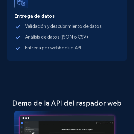
15.3K+
2.2K+
Prueba gratuita
Entrega de datos
Validación y descubrimiento de datos
Análisis de datos (JSON o CSV)
Linkedin job listings information - Discover
Entrega por webhook o API
new jobs by keyword
URL, Job posting id, Job title, Company name,
Company id, Job location, Job summary, Job
seniority level, and more.
15.3K+
2.2K+
Prueba gratuita
Demo de la API del raspador web
Linkedin job listings information - Discover
jobs by company URL
URL, Job posting id, Job title, Company name,