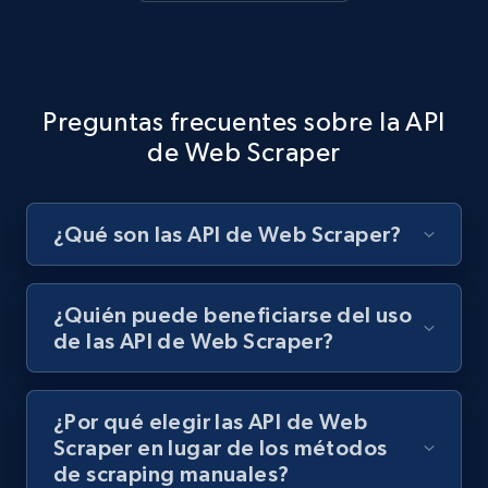
count, Share count, Collect count, Comment
count, and more.
6.7K+
905+
Prueba gratuita
Preguntas frecuentes sobre la API
de Web Scraper
TikTok - Posts - Search posts by specific
keyword or hashtag
¿Qué son las API de Web Scraper?
URL, Post id, Description, Create time, Digg
count, Share count, Collect count, Comment
count, and more.
¿Quién puede beneficiarse del uso
de las API de Web Scraper?
6.7K+
905+
Prueba gratuita
¿Por qué elegir las API de Web
Scraper en lugar de los métodos
TikTok - Posts - discover new records by
de scraping manuales?