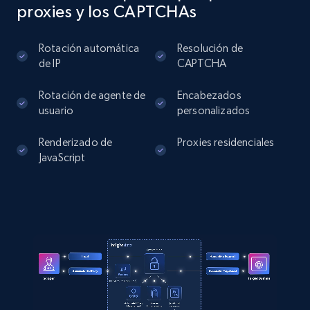
proxies y los CAPTCHAs
TikTok - Profiles
Account id, Nickname, Biography, Awg
Rotación automática
Resolución de
engagement rate, Comment engagement rate,
de IP
CAPTCHA
Like engagement rate, Bio link, Predicted lang,
and more.
Rotación de agente de
Encabezados
usuario
personalizados
8.3K+
963+
Prueba gratuita
Renderizado de
Proxies residenciales
JavaScript
TikTok - Profiles - Discover by search URL
and country
Account id, Nickname, Biography, Awg
engagement rate, Comment engagement rate,
Like engagement rate, Bio link, Predicted lang,
and more.