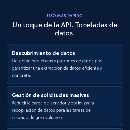
LinkedIn posts - Discover new posts
company URL
USO MÁS RÁPIDO
Un toque de la API. Toneladas de
URL, ID, User id, Use url, Title, Headline, Post
text, Date posted, and more.
datos.
11.3K+
1.5K+
Prueba gratuita
Descubrimiento de datos
Detectar estructuras y patrones de datos para
garantizar una extracción de datos eficiente y
concreta.
X (formerly Twitter) - Posts
ID, User posted, Name, Description, Date
posted, Photos, URL, Quoted post, and more.
Gestión de solicitudes masivas
Reducir la carga del servidor y optimizar la
10.3K+
1.2K+
Prueba gratuita
recopilación de datos para las tareas de
raspado de gran volumen.