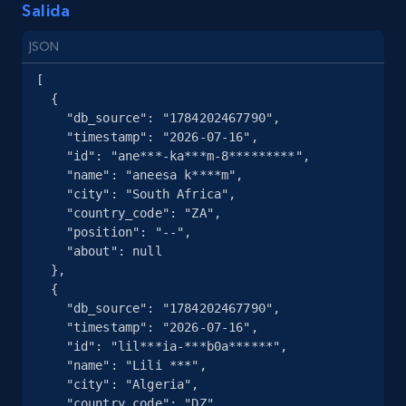
Salida
12K+
1.3K+
Prueba gratuita
JSON
[

  {

Zillow properties listing information -
    "db_source": "1784202467790",

Discover by custom filters - location, home
    "timestamp": "2026-07-16",

type and status
    "id": "ane***-ka***m-8*********",

Zpid, City, State, HomeStatus, Address,
    "name": "aneesa k****m",

IsListingClaimedByCurrentSignedInUser,
    "city": "South Africa",

IsCurrentSignedInAgentResponsible, Bedrooms,
    "country_code": "ZA",

    "position": "--",

and more.
    "about": null

  },

12K+
1.3K+
Prueba gratuita
  {

    "db_source": "1784202467790",

    "timestamp": "2026-07-16",

    "id": "lil***ia-***b0a******",

    "name": "Lili ***",

Zillow properties listing information -
    "city": "Algeria",

Search by parameters on zillow and use the
    "country_code": "DZ",
