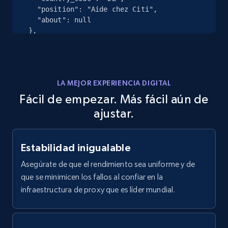
direct link as input
    "position": "Aide chez Citi",

    "about": null

Zpid, City, State, HomeStatus, Address,
  },

IsListingClaimedByCurrentSignedInUser,
  {

IsCurrentSignedInAgentResponsible, Bedrooms,
    "db_source": "1784202467790",

and more.
    "timestamp": "2026-07-16",

    "id": "ber***is-***y-8*********",

LA MEJOR EXPERIENCIA DIGITAL
12K+
1.3K+
Prueba gratuita
    "name": "berkhais m**y",

    "city": "Nabeul, Tunisia",

Fácil de empezar. Más fácil aún de
    "country_code": "TN",

ajustar.
    "position": "--",

    "about": null

LinkedIn posts
  },

Estabilidad inigualable
URL, ID, User id, Use url, Title, Headline, Post
  {

    "db_source": "1784202467790",

text, Date posted, and more.
Asegúrate de que el rendimiento sea uniforme y de
    "timestamp": "2026-07-16",

que se minimicen los fallos al confiar en la
    "id": "san***p-k***r-
11.3K+
1.5K+
Prueba gratuita
infraestructura de proxy que es líder mundial.
y*********eep******************",

    "name": "sandeep k***r y***v s*****p 
k***r",

    "city": "Kakori, Uttar Pradesh, India",
