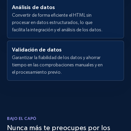
X (formerly Twitter) - Posts - Collecting
Análisis de datos
Twitter posts URLs
Convertir de forma eficiente el HTML sin
ID, User posted, Name, Description, Date
procesar en datos estructurados, lo que
posted, Photos, URL, Quoted post, and more.
facilita la integración y el análisis de los datos.
10.3K+
1.2K+
Prueba gratuita
Validación de datos
Garantizar la fiabilidad de los datos y ahorrar
tiempo en las comprobaciones manuales y en
el procesamiento previo.
X (formerly Twitter) - Posts - Getting x
posts by array of profiles
ID, User posted, Name, Description, Date
posted, Photos, URL, Quoted post, and more.
10.3K+
1.2K+
Prueba gratuita
BAJO EL CAPÓ
Nunca más te preocupes por los