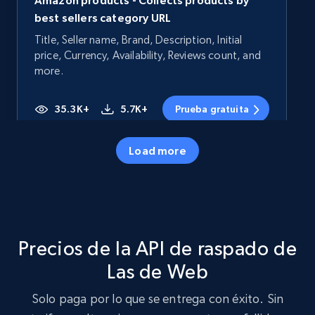
Amazon products - Collects products by
best sellers category URL
Title, Seller name, Brand, Description, Initial
price, Currency, Availability, Reviews count, and
more.
35.3K+
5.7K+
Prueba gratuita
Load more
Amazon products - Collects products by
specific category URL
Title, Seller name, Brand, Description, Initial
price, Currency, Availability, Reviews count, and
Precios de la API de raspado de
more.
Las de Web
35.3K+
5.7K+
Prueba gratuita
Solo paga por lo que se entrega con éxito. Sin