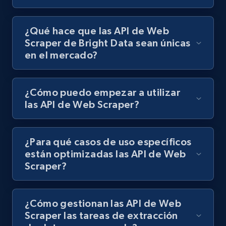
TikTok discover URL
URL, Post id, Description, Create time, Digg
¿Qué hace que las API de Web
count, Share count, Collect count, Comment
Scraper de Bright Data sean únicas
count, and more.
en el mercado?
6.7K+
905+
Prueba gratuita
¿Cómo puedo empezar a utilizar
las API de Web Scraper?
Facebook - Pages Posts by Profile URL
URL, Post id, User url, User username raw,
¿Para qué casos de uso específicos
Content, Date posted, Hashtags, Num
están optimizadas las API de Web
comments, and more.
Scraper?
6.6K+
629+
Prueba gratuita
¿Cómo gestionan las API de Web
Scraper las tareas de extracción