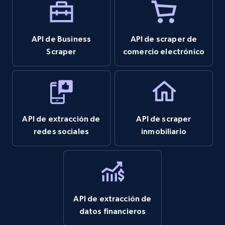
7.4K+
870+
Prueba gratuita
API de Business
API de scraper de
Scraper
comercio electrónico
TikTok - Posts
URL, Post id, Description, Create time, Digg
count, Share count, Collect count, Comment
count, and more.
API de extracción de
API de scraper
redes sociales
inmobiliario
6.7K+
905+
Prueba gratuita
TikTok - Posts - Input specific profile URL to
API de extracción de
get posts published by it
datos financieros
URL, Post id, Description, Create time, Digg