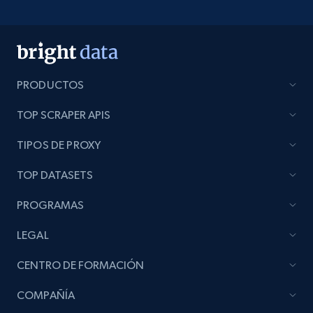
Indeed job listings information - Discover
jobs by company URL
PRODUCTOS
Jobid, Company name, Date posted parsed, Job
title, Description text, Benefits, Qualifications,
TOP SCRAPER APIS
Job type, and more.
TIPOS DE PROXY
6.5K+
761+
Prueba gratuita
TOP DATASETS
PROGRAMAS
Walmart - products
LEGAL
URL, Final price, Sku, Currency, Gtin,
Specifications, Image urls, Top reviews, and
CENTRO DE FORMACIÓN
more.
COMPAÑÍA