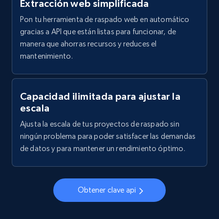
Extracción web simplificada
    "country_code": "IN",

LinkedIn posts - Discover user's articles by
    "position": "--",

Pon tu herramienta de raspado web en automático
URL
    "about": null

gracias a API que están listas para funcionar, de
URL, ID, User id, Use url, Title, Headline, Post
  },

manera que ahorras recursos y reduces el
text, Date posted, and more.
  {

mantenimiento.
    "db_source": "1784202467790",

    "timestamp": "2026-07-16",

11.3K+
1.5K+
Prueba gratuita
    "id": "mar***n-s***iag*********69",

    "name": "Maryann S******o",

Capacidad ilimitada para ajustar la
    "city": "Philippines",

escala
    "country_code": "PH",

    "position": "Supervisor Assistant at SMK 
LinkedIn posts - Discover posts by Profile
Ajusta la escala de tus proyectos de raspado sin
Electronics",

URL
ningún problema para poder satisfacer las demandas
    "about": null

de datos y para mantener un rendimiento óptimo.
URL, ID, User id, Use url, Title, Headline, Post
  }

text, Date posted, and more.
]
11.3K+
1.5K+
Prueba gratuita
Obtener clave api