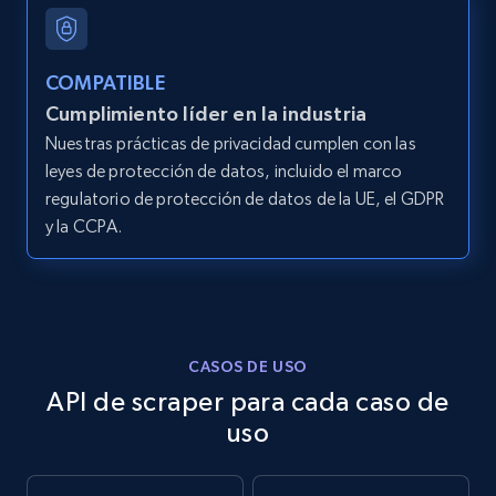
8.1K+
714+
Prueba gratuita
COMPATIBLE
Cumplimiento líder en la industria
Nuestras prácticas de privacidad cumplen con las
Youtube - Videos posts - Discovery videos
leyes de protección de datos, incluido el marco
by podcast url
regulatorio de protección de datos de la UE, el GDPR
URL, Title, Youtuber, Youtuber md5, Video url,
y la CCPA.
Video length, Likes, Views, and more.
8.1K+
714+
Prueba gratuita
CASOS DE USO
API de scraper para cada caso de
Amazon Reviews
uso
URL, Product name, Product rating, Product
rating object, Product rating max, Rating,
Author name, Asin, and more.