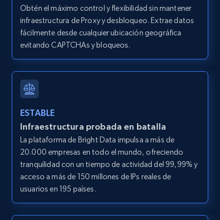
Obtén el máximo control y flexibilidad sin mantener
8.1K+
714+
Prueba gratuita
infraestructura de Proxy y desbloqueo. Extrae datos
fácilmente desde cualquier ubicación geográfica
evitando CAPTCHAs y bloqueos.
Youtube - Videos posts - Collect YouTube
posts by hashtags
URL, Title, Youtuber, Youtuber md5, Video url,
Video length, Likes, Views, and more.
ESTABLE
Infraestructura probada en batalla
8.1K+
714+
Prueba gratuita
La plataforma de Bright Data impulsa a más de
20.000 empresas en todo el mundo, ofreciendo
tranquilidad con un tiempo de actividad del 99,99% y
Youtube - Videos posts - Discovery records
acceso a más de 150 millones de IPs reales de
by Explore page URL
usuarios en 195 países.
URL, Title, Youtuber, Youtuber md5, Video url,
Video length, Likes, Views, and more.