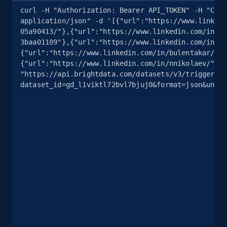
curl -H "Authorization: Bearer API_TOKEN" -H "Con
application/json" -d '[{"url":"https://www.linked
Instagram - Posts - Collects posts from a
05a90413/"},{"url":"https://www.linkedin.com/in/j
specific URLs by using profile URL
3baa01109"},{"url":"https://www.linkedin.com/in/a
{"url":"https://www.linkedin.com/in/bulentakar/"}
URL, User posted, Description, Hashtags, Num
{"url":"https://www.linkedin.com/in/nnikolaev/"}]
comments, Date posted, Likes, Photos, and
"https://api.brightdata.com/datasets/v3/trigger?
more.
dataset_id=gd_l1viktl72bvl7bjuj0&format=json&unco
13.2K+
1.6K+
Prueba gratuita
Zillow properties listing information
Zpid, City, State, HomeStatus, Address,
IsListingClaimedByCurrentSignedInUser,
IsCurrentSignedInAgentResponsible, Bedrooms,
and more.