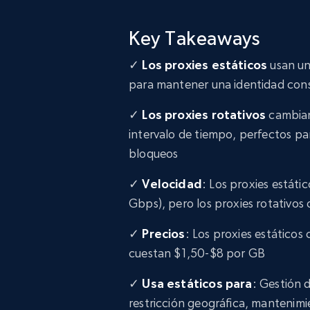
Key Takeaways
✓
Los proxies estáticos
usan una
para mantener una identidad consi
✓
Los proxies rotativos
cambian
intervalo de tiempo, perfectos par
bloqueos
✓
Velocidad
: Los proxies estát
Gbps), pero los proxies rotativos
✓
Precios
: Los proxies estáticos
cuestan $1,50-$8 por GB
✓
Usa estáticos para
: Gestión 
restricción geográfica, mantenimi