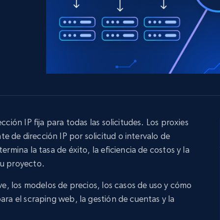
 con
LinkedIn
comercio electrónico
s
redes sociales
Bienes raíces
Videos
Data Firehose
Real-time web data, delivered as it’s
Proxies de
collected
Comienza desde
esde
$0.9/IP
datacenter
B
esde
Proxies de ISP
de
Más de 1,300,000+ proxies residenciales
estáticos totalmente compatibles
cción IP fija para todas las solicitudes. Los proxies
 de dirección IP por solicitud o intervalo de
ra
ermina la tasa de éxito, la eficiencia de costos y la
tu proyecto.
ave, los modelos de precios, los casos de uso y cómo
ara el scraping web, la gestión de cuentas y la