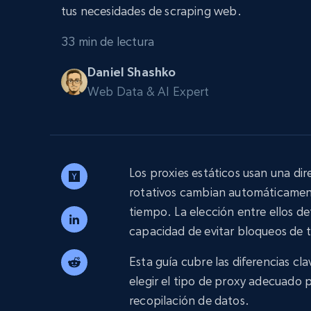
Amplía los navegadores de raspado
tus necesidades de scraping web.
desbloqueo y alojamiento integrado
INFRAESTRUCTURA PROXY
33 min de lectura
Proxies
Comienza d
residenciales
Daniel Shashko
$5
$2.5/G
50% OFF
Web Data & AI Expert
INFRAESTRUCTURA PROXY
Comienza d
Proxies de ISP
$1.3/IP
Proxies residenciales
50% OFF
400M+ IPs globales de dispositivos 
pares reales
Los proxies estáticos usan una dire
Proxies de datacenter
rotativos cambian automáticamente
Proxies fiables y de alta velocidad pa
una extracción de datos eficaz
tiempo. La elección entre ellos det
capacidad de evitar bloqueos de 
Esta guía cubre las diferencias cl
elegir el tipo de proxy adecuado p
recopilación de datos.