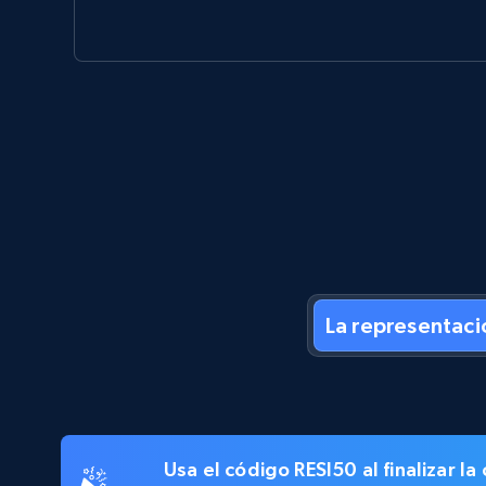
La representaci
Usa el código
RESI50
al finalizar 