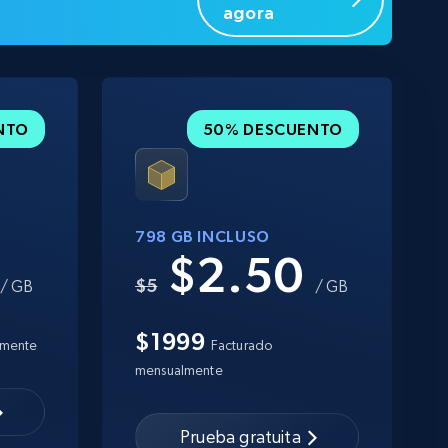
agora
NTO
50% DESCUENTO
798 GB INCLUSO
0
$2.50
$5
/ GB
/ GB
$1999
lmente
Facturado
mensualmente
Prueba gratuita