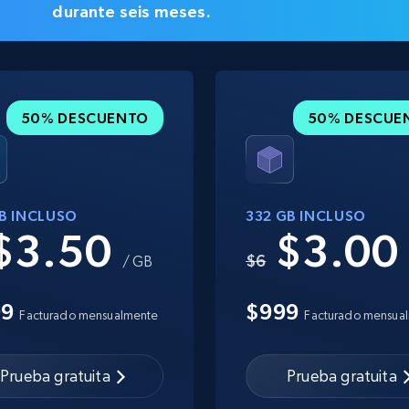
durante seis meses.
50% DESCUENTO
50% DESCUE
GB INCLUSO
332 GB INCLUSO
$3.50
$3.0
$6
/ GB
99
$999
Facturado mensualmente
Facturado mensua
Prueba gratuita
Prueba gratuita