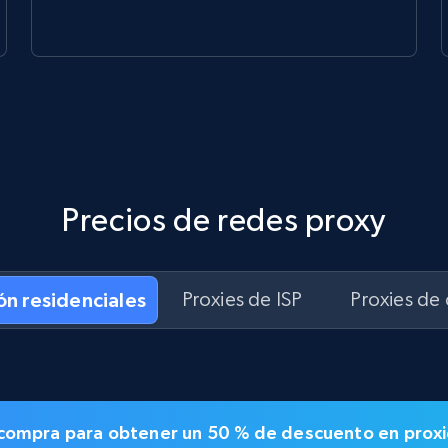
Precios de redes proxy
ón residenciales
Proxies de ISP
Proxies de
la compra para obtener un
50 % de descuento en
proxi