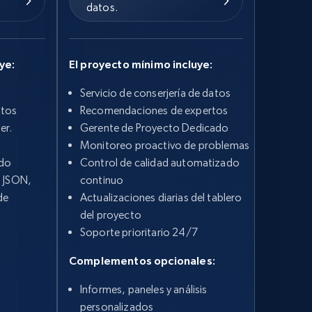
datos.
ye:
El proyecto mínimo incluye:
Servicio de conserjería de datos
atos
Recomendaciones de expertos
er.
Gerente de Proyecto Dedicado
Monitoreo proactivo de problemas
ado
Control de calidad automatizado
s JSON,
continuo
de
Actualizaciones diarias del tablero
del proyecto
Soporte prioritario 24/7
Complementos opcionales:
Informes, paneles y análisis
personalizados