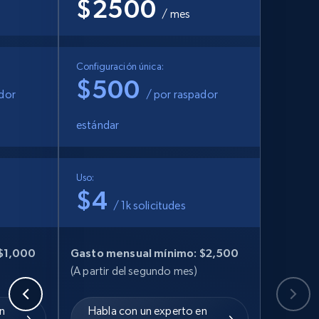
$2500
/ mes
Configuración única:
$500
ador
/ por raspador
estándar
Uso:
$4
/ 1k solicitudes
 $1,000
Gasto mensual mínimo: $2,500
(A partir del segundo mes)
n
Habla con un experto en