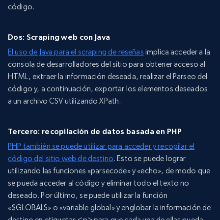
código.
Dos: Scraping web con Java
El uso de Java para el scraping de reseñas
implica acceder a la
consola de desarrolladores del sitio para obtener acceso al
HTML, extraer la información deseada, realizar el Parseo del
código y, a continuación, exportar los elementos deseados
a un archivo CSV utilizando XPath.
Tercero: recopilación de datos basada en PHP
PHP también se puede utilizar para acceder y recopilar el
código del sitio web de destino
. Esto se puede lograr
utilizando las funciones «parsecode» y «echo», de modo que
se pueda acceder al código y eliminar todo el texto no
deseado. Por último, se puede utilizar la función
«$GLOBALS» o «variable global» y englobar la información de
destino en etiquetas <p> para que cada una de ellas pueda