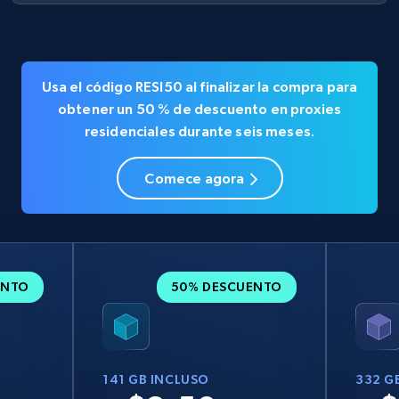
Usa el código
RESI50
al finalizar la compra para
obtener un
50 % de descuento en
proxies
residenciales durante seis meses.
Comece agora
ENTO
50% DESCUENTO
141 GB INCLUSO
332 G