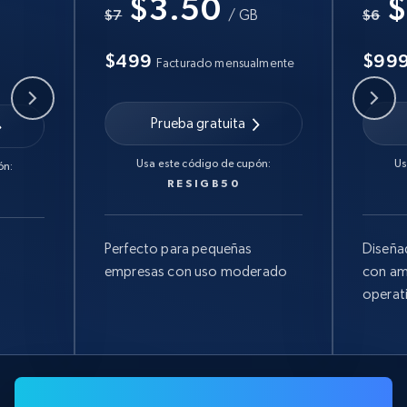
$3.50
$
B
$7
/ GB
$6
$499
$99
Facturado mensualmente
Prueba gratuita
Usa este código de cupón:
Us
ón:
RESIGB50
Perfecto para pequeñas
Diseña
empresas con uso moderado
con am
operat