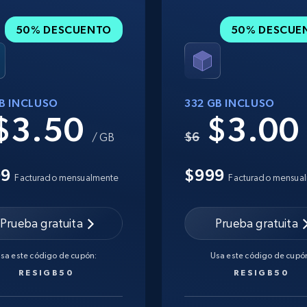
50% DESCUENTO
50% DESCUE
GB INCLUSO
332 GB INCLUSO
$3.50
$3.0
$6
/ GB
99
$999
Facturado mensualmente
Facturado mensua
Prueba gratuita
Prueba gratuita
sa este código de cupón:
Usa este código de cupó
RESIGB50
RESIGB50