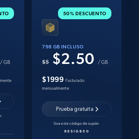
NTO
50% DESCUENTO
798 GB INCLUSO
0
$2.50
$5
/ GB
/ GB
$1999
lmente
Facturado
mensualmente
Prueba gratuita
n:
Usa este código de cupón:
RESIGB50