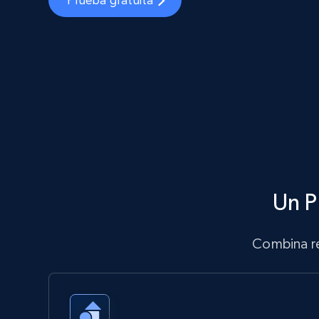
Un P
Combina re