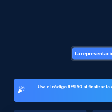
La representaci
Usa el código
RESI50
al finalizar 