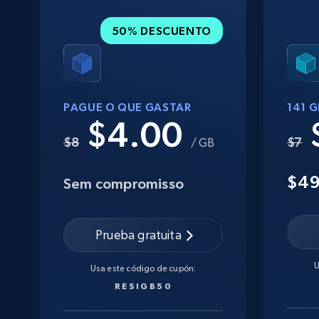
50% DESCUENTO
PAGUE O QUE GASTAR
141 
$4.00
$8
$7
/ GB
$4
Sem compromisso
Prueba gratuita
U
Usa este código de cupón:
RESIGB50