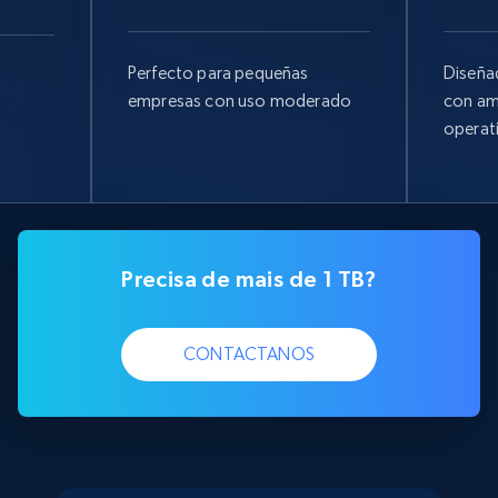
Perfecto para pequeñas
Diseña
empresas con uso moderado
con am
operat
Precisa de mais de 1 TB?
CONTACTANOS