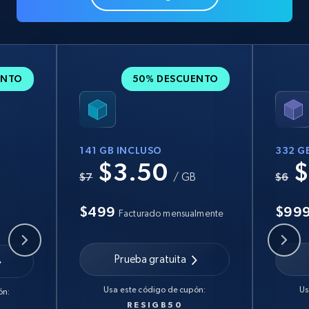
ENTO
50% DESCUENTO
141 GB INCLUSO
332 G
$3.50
$
B
$7
/ GB
$6
$499
$99
Facturado mensualmente
Prueba gratuita
Usa este código de cupón:
Us
ón:
RESIGB50