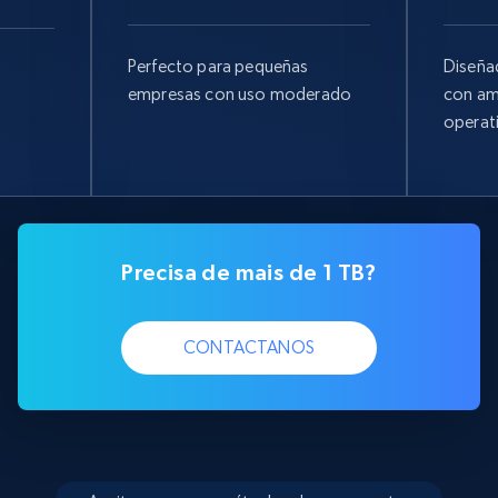
Perfecto para pequeñas
Diseña
empresas con uso moderado
con am
operat
Precisa de mais de 1 TB?
CONTACTANOS