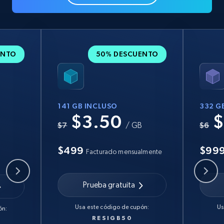
ENTO
50% DESCUENTO
141 GB INCLUSO
332 G
$3.50
$
B
$7
/ GB
$6
$499
$99
Facturado mensualmente
Prueba gratuita
Usa este código de cupón:
Us
ón:
RESIGB50