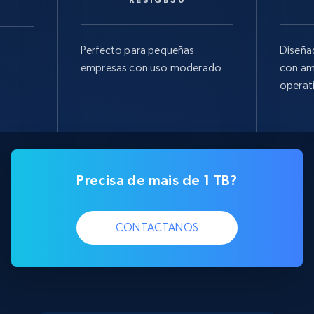
Perfecto para pequeñas
Diseña
empresas con uso moderado
con am
operat
Precisa de mais de 1 TB?
CONTACTANOS