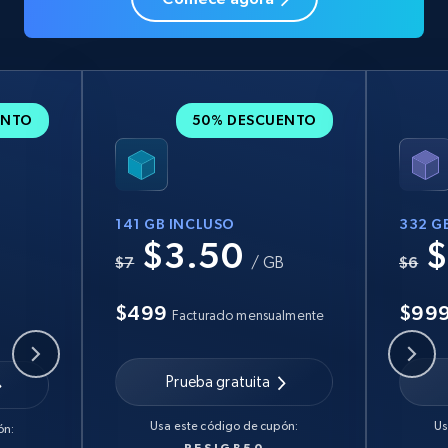
ENTO
50% DESCUENTO
141 GB INCLUSO
332 G
$3.50
$
B
$7
/ GB
$6
$499
$99
Facturado mensualmente
Prueba gratuita
Usa este código de cupón:
Us
ón:
RESIGB50