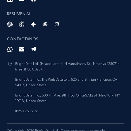
RESUMEN AI
CONTACTANOS
Bright Data Ltd. (Headquarters), 4 Hamahshev St., Netanya 4250714,
Israel (POB 8025).
Bright Data, Inc., The Web Data Loft, 625 2nd St., San Francisco, CA
94107, United States.
Bright Data, Inc., 500 7th Ave, 9th Floor Office 9A1234, New York, NY
10018, United States.
IPPN Group Ltd.
© Copyright 2026 Bright Data Ltd. | Todos los derechos reservados