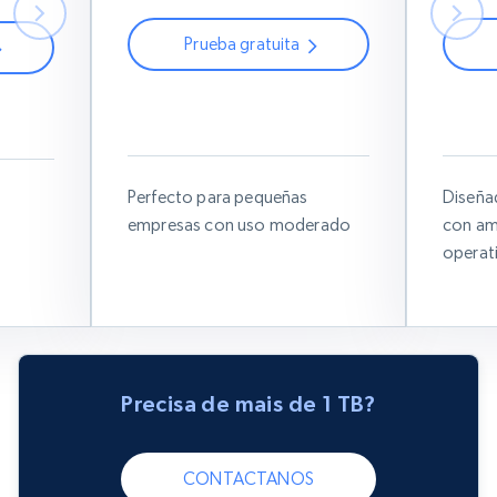
Prueba gratuita
Usa este código de cupón:
Us
ón:
RESIGB50
Perfecto para pequeñas
Diseña
empresas con uso moderado
con am
operat
Precisa de mais de 1 TB?
CONTACTANOS