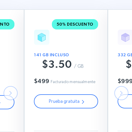
ENTO
50% DESCUENTO
141 GB INCLUSO
332 G
$3.50
$
B
$7
/ GB
$6
$499
$99
Facturado mensualmente
Prueba gratuita
Usa este código de cupón:
Us
ón:
RESIGB50