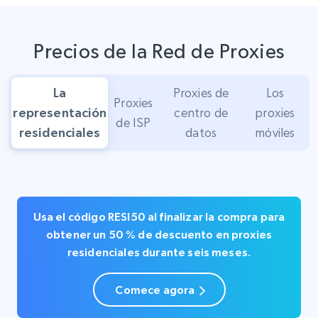
Precios de la Red de Proxies
La
Proxies de
Los
Proxies
representación
centro de
proxies
de ISP
residenciales
datos
móviles
Usa el código
RESI50
al finalizar la compra para
obtener un
50 % de descuento en
proxies
residenciales durante seis meses.
Comece agora