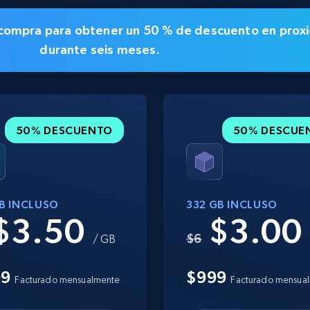
la compra para obtener un
50 % de descuento en
proxi
durante seis meses.
50% DESCUENTO
50% DESCUE
GB INCLUSO
332 GB INCLUSO
$3.50
$3.0
$6
/ GB
99
$999
Facturado mensualmente
Facturado mensua