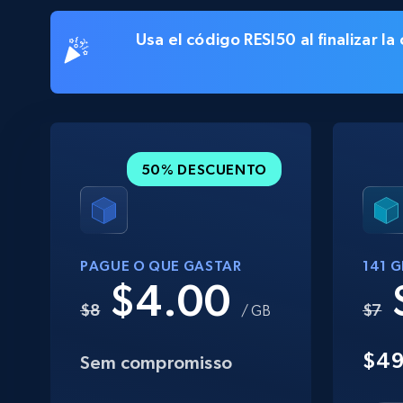
Usa el código
RESI50
al finalizar 
50% DESCUENTO
PAGUE O QUE GASTAR
141 
$4.00
$8
$7
/ GB
$4
Sem compromisso