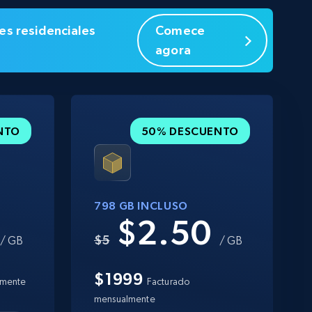
es residenciales
Comece
agora
NTO
50% DESCUENTO
798 GB INCLUSO
0
$2.50
$5
/ GB
/ GB
$1999
lmente
Facturado
mensualmente