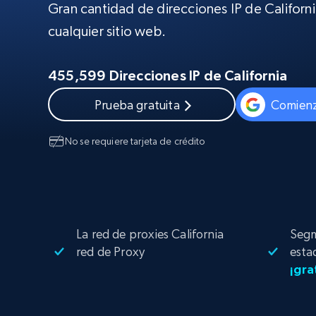
Amplía los navegadores de raspado
Gran cantidad de direcciones IP de Californ
desbloqueo y alojamiento integrado
INFRAESTRUCTURA PROXY
cualquier sitio web.
Proxies
Comienza d
residenciales
$5
$2.5/G
455,599 Direcciones IP de California
50% OFF
INFRAESTRUCTURA PROXY
Prueba gratuita
Comienz
Comienza d
Proxies de ISP
$1.3/IP
Proxies residenciales
50% OFF
No se requiere tarjeta de crédito
400M+ IPs globales de dispositivos 
pares reales
Proxies de datacenter
Proxies fiables y de alta velocidad pa
una extracción de datos eficaz
La red de proxies California
Segm
red de Proxy
esta
¡gra