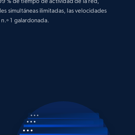
99 % de tiempo de actividad de la red,
es simultáneas ilimitadas, las velocidades
o n.º 1 galardonada.