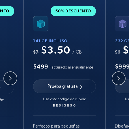
ENTO
50% DESCUENTO
141 GB INCLUSO
332 G
$3.50
$
B
$7
/ GB
$6
$499
$99
Facturado mensualmente
Prueba gratuita
Usa este código de cupón:
Us
ón:
RESIGB50
Perfecto para pequeñas
Diseña