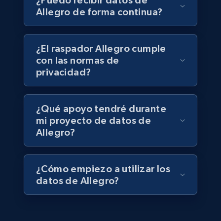
¿Puedo recibir datos de
Walmart - products
Allegro de forma continua?
URL, Final price, Sku, Currency, Gtin,
Specifications, Image urls, Top reviews, and
more.
¿El raspador Allegro cumple
con las normas de
eCommerce
privacidad?
5.6K+
875+
Buy Now
¿Qué apoyo tendré durante
mi proyecto de datos de
Allegro?
TikTok Shop
URL, Title, Available, Description, Currency, Initial
¿Cómo empiezo a utilizar los
price, Final price, Discount percent, and more.
datos de Allegro?
eCommerce