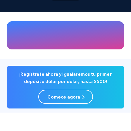
Business
Popular
33.5K+
3.5K+
Buy Now
Instagram - Profiles
Account, Fbid, ID, Followers, Posts count, Is
business account, Is professional account, Is
¡Regístrate ahora y igualaremos tu primer
verified, and more.
depósito dólar por dólar, hasta $500!
Social media
Comece agora
22.3K+
3.5K+
Buy Now