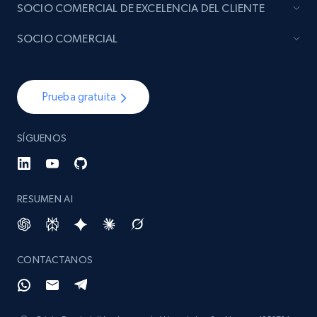
SOCIO COMERCIAL DE EXCELENCIA DEL CLIENTE
image, Name, Subscribers, Description, and
more.
SOCIO COMERCIAL
Social media
Prueba gratuita
4.5K+
508+
Buy Now
SÍGUENOS
Reddit- Posts
RESUMEN AI
Post id, URL, User posted, Title, Description,
Num comments, Date posted, Community
name, and more.
CONTACTANOS
Social media
4.4K+
432+
Buy Now