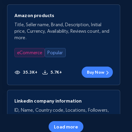
Amazon products
Title, Seller name, Brand, Description, Initial
price, Currency, Availability, Reviews count, and
more.
eCommerce
Popular
35.3K+
5.7K+
Buy Now
LinkedIn company information
ID, Name, Country code, Locations, Followers,
Employees in linkedin, About, Specialties, and
more.
Load more