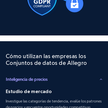
posted, Photos, URL, Quoted post, and more.
Social media
10.3K+
1.2K+
Buy Now
TikTok - Profiles
Cómo utilizan las empresas los
Account id, Nickname, Biography, Awg
Conjuntos de datos de Allegro
engagement rate, Comment engagement rate,
Like engagement rate, Bio link, Predicted lang,
and more.
Inteligencia de precios
Social media
Estudio de mercado
Investigue las categorías de tendencia, evalúe los patrones
8.3K+
963+
Buy Now
de precios y encuentre oportunidades competitivas