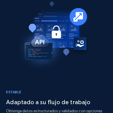
15.3K+
2.2K+
Buy Now
Google Maps full information
Place id, URL, Country, Name, Category,
Address, Description, Business details, and
more.
Business
13.3K+
1.7K+
Buy Now
ESTABLE
Adaptado a su flujo de trabajo
Instagram - Posts
Obtenga datos estructurados y validados con opciones