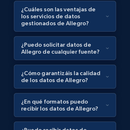
Business
¿Cuáles son las ventajas de
los servicios de datos
6.5K+
761+
Buy Now
gestionados de Allegro?
¿Puedo solicitar datos de
Companies information enriched dataset
Allegro de cualquier fuente?
URL, ID lc, Name lc, Country code lc, Locations
lc, Followers lc, Employees in linkedin lc, About
lc, and more.
¿Cómo garantizáis la calidad
de los datos de Allegro?
Business
Enriquecido
¿En qué formatos puedo
6.3K+
539+
Buy Now
recibir los datos de Allegro?