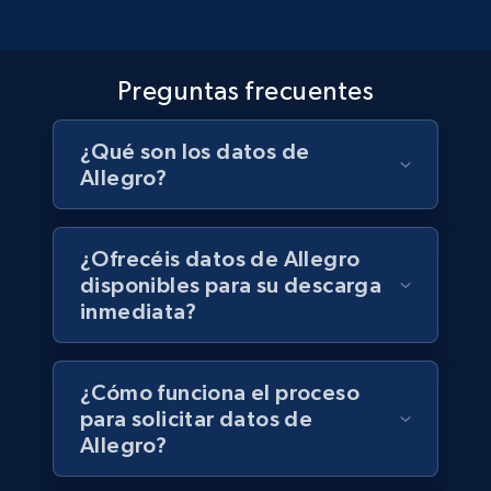
Contáctanos
Facebook - Pages Posts by Profile URL
URL, Post id, User url, User username raw,
Preguntas frecuentes
Content, Date posted, Hashtags, Num
comments, and more.
¿Qué son los datos de
Allegro?
Social media
6.6K+
629+
Buy Now
¿Ofrecéis datos de Allegro
disponibles para su descarga
inmediata?
Indeed job listings information
¿Cómo funciona el proceso
Jobid, Company name, Date posted parsed, Job
title, Description text, Benefits, Qualifications,
para solicitar datos de
Job type, and more.
Allegro?