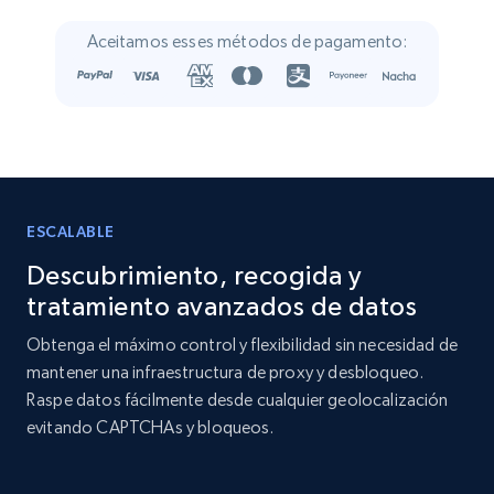
Crunchbase companies information
Aceitamos esses métodos de pagamento:
Name, URL, ID, Cb rank, Region, About,
Industries, Operating status, and more.
Business
Popular
Enriquecido
15.6K+
1.6K+
Buy Now
ESCALABLE
Descubrimiento, recogida y
tratamiento avanzados de datos
Linkedin job listings information
Obtenga el máximo control y flexibilidad sin necesidad de
URL, Job posting id, Job title, Company name,
mantener una infraestructura de proxy y desbloqueo.
Company id, Job location, Job summary, Job
Raspe datos fácilmente desde cualquier geolocalización
seniority level, and more.
evitando CAPTCHAs y bloqueos.
Business