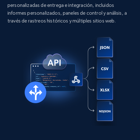
URL, User posted, Description, Hashtags, Num
personalizadas de entrega e integración, incluidos
comments, Date posted, Likes, Photos, and
informes personalizados, paneles de control y análisis, a
more.
través de rastreos históricos y múltiples sitios web.
Social media
13.2K+
1.6K+
Buy Now
Zillow properties listing information
Zpid, City, State, HomeStatus, Address,
IsListingClaimedByCurrentSignedInUser,
IsCurrentSignedInAgentResponsible, Bedrooms,
and more.
Real estate
Popular