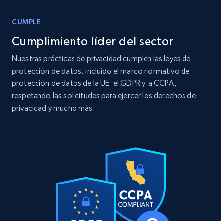
12K+
1.3K+
Buy Now
CUMPLE
Cumplimiento líder del sector
Nuestras prácticas de privacidad cumplen las leyes de
LinkedIn posts
protección de datos, incluido el marco normativo de
URL, ID, User id, Use url, Title, Headline, Post
protección de datos de la UE, el GDPR y la CCPA,
text, Date posted, and more.
respetando las solicitudes para ejercer los derechos de
privacidad y mucho más.
Social media
11.3K+
1.5K+
Buy Now
X (formerly Twitter) - Posts
ID, User posted, Name, Description, Date