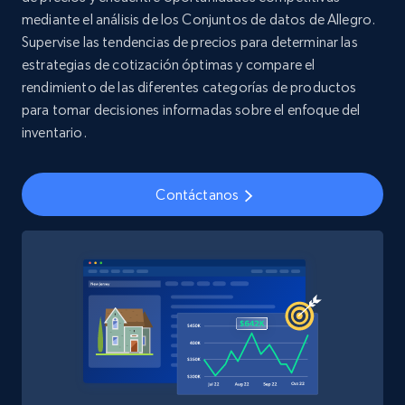
mediante el análisis de los Conjuntos de datos de Allegro.
Supervise las tendencias de precios para determinar las
estrategias de cotización óptimas y compare el
Youtube - Videos posts
rendimiento de las diferentes categorías de productos
URL, Title, Youtuber, Youtuber md5, Video url,
para tomar decisiones informadas sobre el enfoque del
Video length, Likes, Views, and more.
inventario.
Social media
Contáctanos
8.1K+
714+
Buy Now
Amazon Reviews
URL, Product name, Product rating, Product
rating object, Product rating max, Rating,
Author name, Asin, and more.