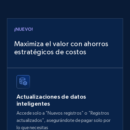
2.4K+
199+
Buy Now
¡NUEVO!
Amazon products global dataset
Title, Seller name, Brand, Description, Initial
Maximiza el valor con ahorros
price, Currency, Availability, Reviews count, and
estratégicos de costos
more.
eCommerce
2.1K+
375+
Buy Now
Actualizaciones de datos
inteligentes
Accede solo a "Nuevos registros" o "Registros
Home Depot US
actualizados", asegurándote de pagar solo por
URL, Domain, Country code, Model number,
lo que necesitas