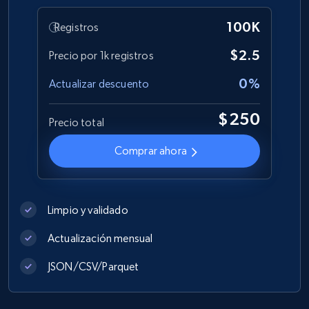
eCommerce
100K
Registros
$2.5
Precio por 1k registros
1.2K+
208+
Buy Now
0%
Actualizar descuento
$250
Precio total
Best Buy products
Comprar ahora
URL, Product id, Title, Images, Final price,
Currency, Discount, Initial price, and more.
eCommerce
Limpio y validado
Actualización mensual
1.1K+
148+
Buy Now
JSON/CSV/Parquet