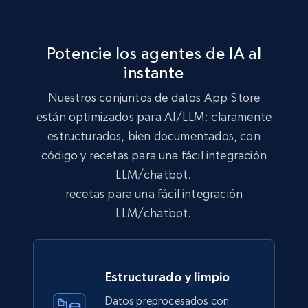
Lowes.com
URL, Domain, Marketplace pn, Sku, Other pn,
Model number, Gtin ean pn, Product name, and
Potencie los agentes de IA al
more.
instante
eCommerce
Nuestros conjuntos de datos App Store
están optimizados para AI/LLM: claramente
estructurados, bien documentados, con
991+
162+
Buy Now
código y recetas para una fácil integración
LLM/chatbot.
recetas para una fácil integración
Lazada - Products
LLM/chatbot.
URL, Title, Rating, Reviews, Initial price, Final
price, Currency, Stock, and more.
Estructurado y limpio
eCommerce
Datos preprocesados con