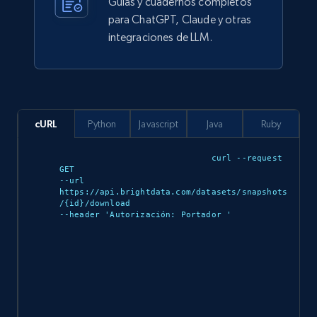
Guías y cuadernos completos
display name, Seller email, Seller phone, Seller
para ChatGPT, Claude y otras
about us, and more.
integraciones de LLM.
eCommerce
910+
88+
Buy Now
cURL
Python
Javascript
Java
Ruby
curl --request 
GET 

Ozon.ru products
--url 
https://api.brightdata.com/datasets/snapshots
URL, Sku, Breadcrumbs, Name, Rating, Review
/{id}/download 

--header 'Autorización: Portador 
'

count, Description, Image, and more.
eCommerce
897+
114+
Buy Now