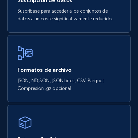
Suscripción de datos
eCommerce
Suscríbase para acceder a los conjuntos de
datos a un coste significativamente reducido.
832+
46+
Buy Now
Google Shopping products search US
URL, Product id, Title, Final price, Initial price,
Currency, Rating, Reviews count, and more.
Formatos de archivo
JSON, NDJSON, JSON Lines, CSV, Parquet.
eCommerce
Compresión .gz opcional.
821+
40+
Buy Now
Wayfair products