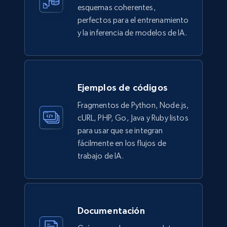
esquemas coherentes,
988+
160+
Buy Now
perfectos para el entrenamiento
y la inferencia de modelos de IA.
Ikea - Products
Description, In stock, Color, Size, Reviews
Ejemplos de códigos
count, Main image, Category url, Category, and
more.
Fragmentos de Python, Node.js,
cURL, PHP, Go, Java y Ruby listos
eCommerce
para usar que se integran
fácilmente en los flujos de
trabajo de IA.
943+
151+
Buy Now
Walmart sellers info
Documentación
Seller id, URL, Catalog seller id, Seller name, Seller