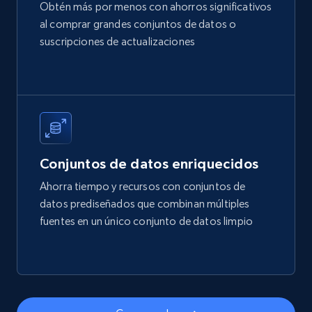
Obtén más por menos con ahorros significativos
al comprar grandes conjuntos de datos o
suscripciones de actualizaciones
Amazon best seller products
Title, Seller name, Brand, Description, Initial
price, Final price, Final price high, Currency, and
more.
eCommerce
Conjuntos de datos enriquecidos
Ahorra tiempo y recursos con conjuntos de
1.7K+
254+
Buy Now
datos prediseñados que combinan múltiples
fuentes en un único conjunto de datos limpio
Amazon products search
Asin, URL, Name, Sponsored, Initial price, Final
price, Currency, Sold, and more.