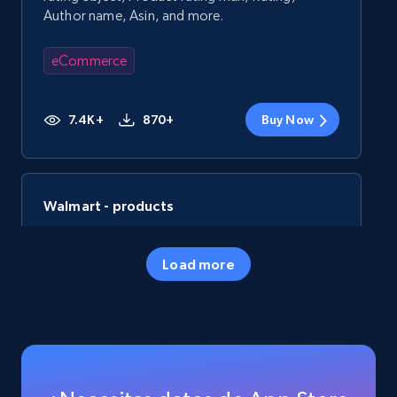
Author name, Asin, and more.
eCommerce
7.4K+
870+
Buy Now
Walmart - products
URL, Final price, Sku, Currency, Gtin,
Specifications, Image urls, Top reviews, and
Load more
more.
eCommerce
5.6K+
874+
Buy Now