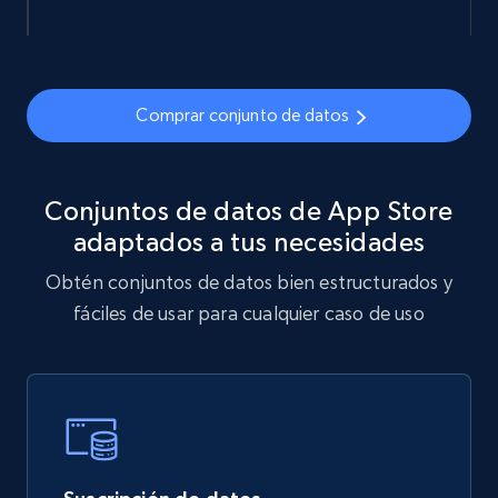
Sephora products
Comprar conjunto de datos
URL, ID, Name, Sku, In stock, Regular price,
Actual price, Unit price, and more.
eCommerce
Conjuntos de datos de App Store
adaptados a tus necesidades
877+
124+
Buy Now
Obtén conjuntos de datos bien estructurados y
fáciles de usar para cualquier caso de uso
Naver products
URL, Product id, Title, Original price, Final price,
Discount rate, Currency, Description, and more.