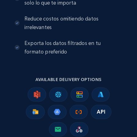
solo lo que te importa
URL, Product id, Title, Seller name, Seller rating,
Seller reviews, Breadcrumbs, Root category, and
more.
Reduce costos omitiendo datos
irrelevantes
eCommerce
Exporta los datos filtrados en tu
formato preferido
2.5K+
358+
Buy Now
AVAILABLE DELIVERY OPTIONS
Google Shopping
URL, Product id, Title, Product description,
Rating, Reviews count, Images, Variations, and
more.
eCommerce