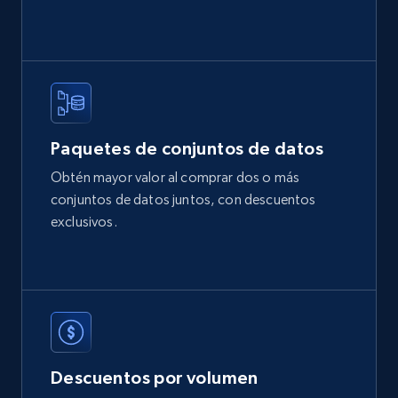
Sku, Product id, Product name, Manufacturer,
and more.
eCommerce
2.1K+
353+
Buy Now
Paquetes de conjuntos de datos
Obtén mayor valor al comprar dos o más
conjuntos de datos juntos, con descuentos
Etsy
exclusivos.
URL, Product id, Listing inventory id, Title, Rating,
Reviews count shop, Reviews count item, Initial
price, and more.
eCommerce
Descuentos por volumen
1.9K+
322+
Buy Now