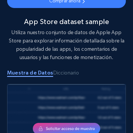
Comprar ahora
eCommerce
App Store dataset sample
1.6K+
180+
Buy Now
Utiliza nuestro conjunto de datos de Apple App
Store para explorar información detallada sobre la
popularidad de las apps, los comentarios de
usuarios y las funciones de monetización.
Target
URL, Product id, Title, Product description,
Muestra de Datos
Diccionario
Rating, Reviews count, Initial price, Discount,
and more.
eCommerce
1.3K+
174+
Buy Now