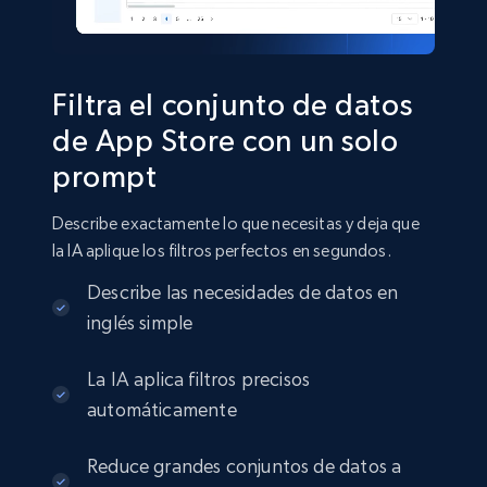
2.8K+
388+
Buy Now
Filtra el conjunto de datos
de App Store con un solo
prompt
Amazon sellers info
Seller id, URL, Seller name, Description, Detailed
Describe exactamente lo que necesitas y deja que
info, Stars, Feedbacks, Return policy, and more.
la IA aplique los filtros perfectos en segundos.
eCommerce
Describe las necesidades de datos en
inglés simple
2.5K+
378+
Buy Now
La IA aplica filtros precisos
automáticamente
Reduce grandes conjuntos de datos a
eBay