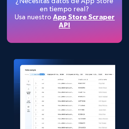
¿Necesitas datos de App Store
en tiempo real?
Usa nuestro
App Store Scraper
TikTok Shop
API
URL, Title, Available, Description, Currency, Initial
price, Final price, Discount percent, and more.
eCommerce
5.4K+
667+
Buy Now
Shein- Products
Product name, Description, Initial price, Final
price, Currency, In stock, Color, Size, and more.
eCommerce