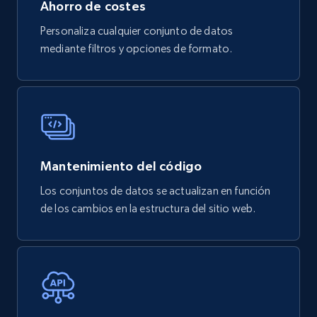
Ahorro de costes
Personaliza cualquier conjunto de datos
mediante filtros y opciones de formato.
mercadolivre.com.br products
URL, Product id, Title, Breadcrumbs, Category,
Tags, Final price, Original price, and more.
eCommerce
Mantenimiento del código
747+
39+
Buy Now
Los conjuntos de datos se actualizan en función
de los cambios en la estructura del sitio web.
Google Play Store reviews
URL, Review id, Reviewer name, Review date,
Review rating, Review, Found helpful, App url, and
more.