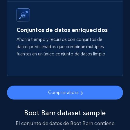
price, Final price, Final price high, Currency, and
more.
eCommerce
Conjuntos de datos enriquecidos
Ahorra tiempo y recursos con conjuntos de
1.7K+
254+
Buy Now
datos prediseñados que combinan múltiples
fuentes en un único conjunto de datos limpio
Amazon products search
Asin, URL, Name, Sponsored, Initial price, Final
price, Currency, Sold, and more.
Comprar ahora
eCommerce
Boot Barn dataset sample
1.6K+
181+
Buy Now
El conjunto de datos de Boot Barn contiene