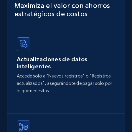
URL, Domain, Country code, Model number,
Maximiza el valor con ahorros
Sku, Product id, Product name, Manufacturer,
estratégicos de costos
and more.
eCommerce
2.1K+
355+
Buy Now
Actualizaciones de datos
inteligentes
Accede solo a "Nuevos registros" o "Registros
Amazon products global dataset
actualizados", asegurándote de pagar solo por
Title, Seller name, Brand, Description, Initial
lo que necesitas
price, Currency, Availability, Reviews count, and
more.
eCommerce