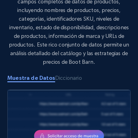
campos completos de datos de productos,
incluyendo nombres de productos, precios,
categorías, identificadores SKU, niveles de
Target
inventario, estado de disponibilidad, descripciones
URL, Product id, Title, Product description,
de productos, información de marca y URLs de
Rating, Reviews count, Initial price, Discount,
and more.
productos. Este rico conjunto de datos permite un
análisis detallado del catálogo y las estrategias de
eCommerce
precios de Boot Barn.
Muestra de Datos
Diccionario
1.3K+
175+
Buy Now
Amazon Walmart
URL, Title amazon, Seller name amazon, Brand
amazon, Description amazon, Initial price
amazon, Currency amazon, Availability amazon,