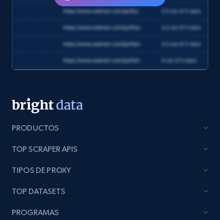
and more.
eCommerce
1.2K+
132+
Buy Now
Zara - Products
Category id, Product id, Product name, Price,
PRODUCTOS
Currency, Colour code, Colour, Description, and
more.
TOP SCRAPER APIS
eCommerce
TIPOS DE PROXY
TOP DATASETS
1.2K+
208+
Buy Now
PROGRAMAS