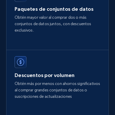
2.1K+
375+
Buy Now
Paquetes de conjuntos de datos
Obtén mayor valor al comprar dos o más
conjuntos de datos juntos, con descuentos
Etsy
exclusivos.
URL, Product id, Listing inventory id, Title, Rating,
Reviews count shop, Reviews count item, Initial
price, and more.
eCommerce
Descuentos por volumen
1.9K+
323+
Buy Now
Obtén más por menos con ahorros significativos
al comprar grandes conjuntos de datos o
suscripciones de actualizaciones
Amazon best seller products
Title, Seller name, Brand, Description, Initial