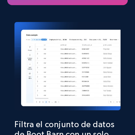
eCommerce
5.4K+
668+
Buy Now
Shein- Products
Product name, Description, Initial price, Final
price, Currency, In stock, Color, Size, and more.
eCommerce
2.8K+
388+
Buy Now
Filtra el conjunto de datos
de Boot Barn con un solo