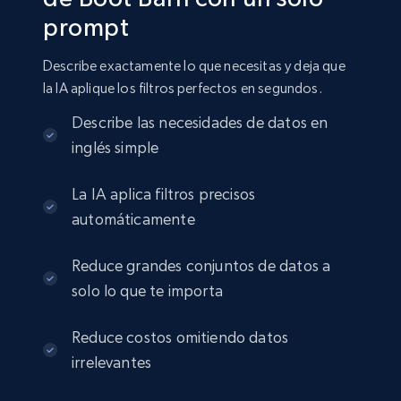
prompt
Amazon sellers info
Seller id, URL, Seller name, Description, Detailed
Describe exactamente lo que necesitas y deja que
info, Stars, Feedbacks, Return policy, and more.
la IA aplique los filtros perfectos en segundos.
eCommerce
Describe las necesidades de datos en
inglés simple
2.5K+
378+
Buy Now
La IA aplica filtros precisos
automáticamente
Reduce grandes conjuntos de datos a
eBay
solo lo que te importa
URL, Product id, Title, Seller name, Seller rating,
Seller reviews, Breadcrumbs, Root category, and
more.
Reduce costos omitiendo datos
irrelevantes
eCommerce