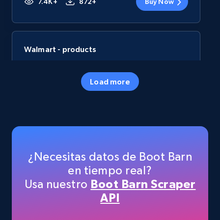
7.4K+
872+
Buy Now
Walmart - products
URL, Final price, Sku, Currency, Gtin,
Specifications, Image urls, Top reviews, and
Load more
more.
eCommerce
5.6K+
876+
Buy Now
¿Necesitas datos de Boot Barn
en tiempo real?
Usa nuestro
Boot Barn Scraper
TikTok Shop
API
URL, Title, Available, Description, Currency, Initial
price, Final price, Discount percent, and more.