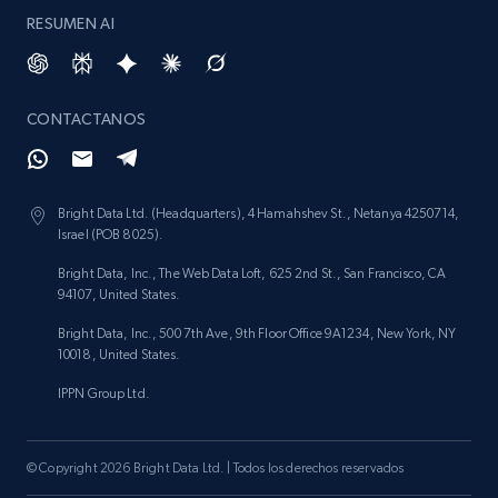
RESUMEN AI
991+
165+
Buy Now
CONTACTANOS
Lowes.com
URL, Domain, Marketplace pn, Sku, Other pn,
Bright Data Ltd. (Headquarters), 4 Hamahshev St., Netanya 4250714,
Model number, Gtin ean pn, Product name, and
Israel (POB 8025).
more.
Bright Data, Inc., The Web Data Loft, 625 2nd St., San Francisco, CA
94107, United States.
eCommerce
Bright Data, Inc., 500 7th Ave, 9th Floor Office 9A1234, New York, NY
10018, United States.
991+
162+
Buy Now
IPPN Group Ltd.
© Copyright 2026 Bright Data Ltd. | Todos los derechos reservados
Ikea - Products