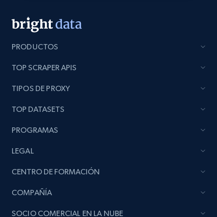
5.4K+
668+
Buy Now
PRODUCTOS
Employees business enriched dataset
TOP SCRAPER APIS
URL, Profile url, Linkedin num id, Avatar, Profile
name, Certifications, Profile location, Profile
TIPOS DE PROXY
connections, and more.
TOP DATASETS
Business
Enriquecido
PROGRAMAS
LEGAL
5.3K+
384+
Buy Now
CENTRO DE FORMACIÓN
COMPAÑÍA
YouTube - Channels
SOCIO COMERCIAL EN LA NUBE
URL, Handle, Handle md5, Banner img, Profile