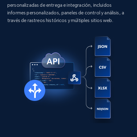
URL, User posted, Description, Hashtags, Num
personalizadas de entrega e integración, incluidos
comments, Date posted, Likes, Photos, and
informes personalizados, paneles de control y análisis, a
more.
través de rastreos históricos y múltiples sitios web.
Social media
13.3K+
1.6K+
Buy Now
Zillow properties listing information
Zpid, City, State, HomeStatus, Address,
IsListingClaimedByCurrentSignedInUser,
IsCurrentSignedInAgentResponsible, Bedrooms,
and more.
Real estate
Popular