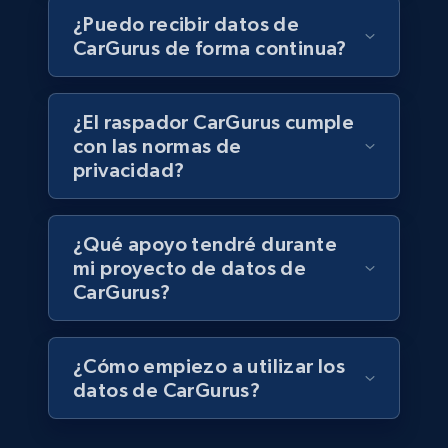
Walmart - products
¿Puedo recibir datos de
URL, Final price, Sku, Currency, Gtin,
CarGurus de forma continua?
Specifications, Image urls, Top reviews, and
more.
¿El raspador CarGurus cumple
eCommerce
con las normas de
privacidad?
5.6K+
878+
Buy Now
¿Qué apoyo tendré durante
mi proyecto de datos de
CarGurus?
TikTok Shop
URL, Title, Available, Description, Currency, Initial
price, Final price, Discount percent, and more.
¿Cómo empiezo a utilizar los
datos de CarGurus?
eCommerce