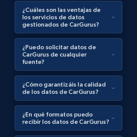
Business
¿Cuáles son las ventajas de
los servicios de datos
6.5K+
762+
Buy Now
gestionados de CarGurus?
¿Puedo solicitar datos de
Companies information enriched dataset
CarGurus de cualquier
URL, ID lc, Name lc, Country code lc, Locations
fuente?
lc, Followers lc, Employees in linkedin lc, About
lc, and more.
¿Cómo garantizáis la calidad
Business
Enriquecido
de los datos de CarGurus?
6.3K+
541+
Buy Now
¿En qué formatos puedo
recibir los datos de CarGurus?