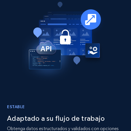
15.3K+
2.2K+
Buy Now
Google Maps full information
Place id, URL, Country, Name, Category,
Address, Description, Business details, and
more.
Business
13.3K+
1.7K+
Buy Now
ESTABLE
Adaptado a su flujo de trabajo
Instagram - Posts
Obtenga datos estructurados y validados con opciones