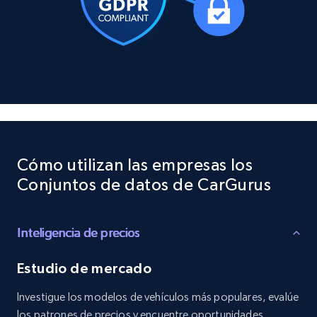
posted, Photos, URL, Quoted post, and more.
Social media
10.4K+
1.2K+
Buy Now
TikTok - Profiles
Cómo utilizan las empresas los
Account id, Nickname, Biography, Awg
Conjuntos de datos de CarGurus
engagement rate, Comment engagement rate,
Like engagement rate, Bio link, Predicted lang,
and more.
Inteligencia de precios
Social media
Estudio de mercado
Investigue los modelos de vehículos más populares, evalúe
8.3K+
963+
Buy Now
los patrones de precios y encuentre oportunidades