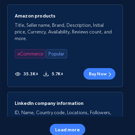
Amazon products
Title, Seller name, Brand, Description, Initial
price, Currency, Availability, Reviews count, and
more.
eCommerce
Popular
35.3K+
5.7K+
Buy Now
LinkedIn company information
ID, Name, Country code, Locations, Followers,
Employees in linkedin, About, Specialties, and
more.
Load more