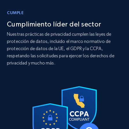
12.1K+
1.3K+
Buy Now
CUMPLE
Cumplimiento líder del sector
Nuestras prácticas de privacidad cumplen las leyes de
LinkedIn posts
protección de datos, incluido el marco normativo de
URL, ID, User id, Use url, Title, Headline, Post
protección de datos de la UE, el GDPR y la CCPA,
text, Date posted, and more.
respetando las solicitudes para ejercer los derechos de
privacidad y mucho más.
Social media
11.3K+
1.5K+
Buy Now
X (formerly Twitter) - Posts
ID, User posted, Name, Description, Date