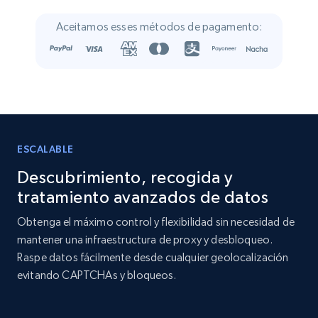
Crunchbase companies information
Aceitamos esses métodos de pagamento:
Name, URL, ID, Cb rank, Region, About,
Industries, Operating status, and more.
Business
Popular
Enriquecido
15.6K+
1.6K+
Buy Now
ESCALABLE
Descubrimiento, recogida y
tratamiento avanzados de datos
Linkedin job listings information
Obtenga el máximo control y flexibilidad sin necesidad de
URL, Job posting id, Job title, Company name,
mantener una infraestructura de proxy y desbloqueo.
Company id, Job location, Job summary, Job
Raspe datos fácilmente desde cualquier geolocalización
seniority level, and more.
evitando CAPTCHAs y bloqueos.
Business