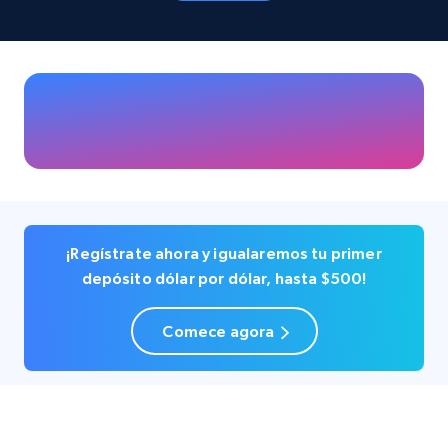
Business
Popular
33.6K+
3.5K+
Buy Now
Instagram - Profiles
Account, Fbid, ID, Followers, Posts count, Is
business account, Is professional account, Is
¡Regístrate ahora y igualaremos tu primer
verified, and more.
depósito dólar por dólar, hasta $500!
Social media
Comece agora
22.4K+
3.5K+
Buy Now