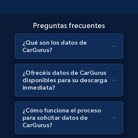
Contáctanos
Facebook - Pages Posts by Profile URL
URL, Post id, User url, User username raw,
Preguntas frecuentes
Content, Date posted, Hashtags, Num
comments, and more.
¿Qué son los datos de
CarGurus?
Social media
6.7K+
629+
Buy Now
¿Ofrecéis datos de CarGurus
disponibles para su descarga
inmediata?
Indeed job listings information
¿Cómo funciona el proceso
Jobid, Company name, Date posted parsed, Job
title, Description text, Benefits, Qualifications,
para solicitar datos de
Job type, and more.
CarGurus?