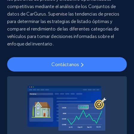
competitivas mediante el análisis de los Conjuntos de
datos de CarGurus. Supervise las tendencias de precios
para determinar las estrategias de listado óptimas y
Youtube - Videos posts
compare el rendimiento de las diferentes categorías de
URL, Title, Youtuber, Youtuber md5, Video url,
vehículos para tomar decisiones informadas sobre el
Video length, Likes, Views, and more.
enfoque del inventario.
Social media
Contáctanos
8.1K+
716+
Buy Now
Amazon Reviews
URL, Product name, Product rating, Product
rating object, Product rating max, Rating,
Author name, Asin, and more.