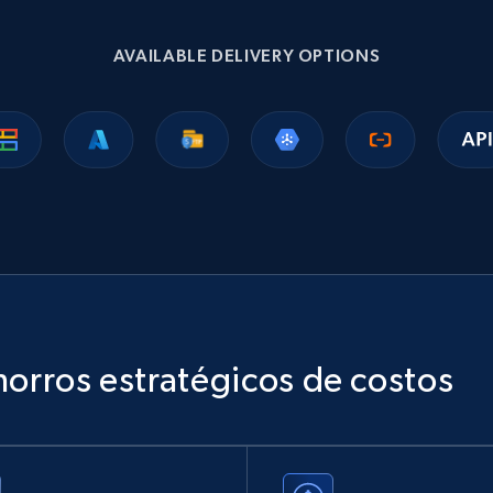
1.1K+
149+
Buy Now
AVAILABLE DELIVERY OPTIONS
Ikea - Products
Description, In stock, Color, Size, Reviews count,
Main image, Category url, Category, and more.
eCommerce
943+
151+
Buy Now
horros estratégicos de costos
Sephora products
URL, ID, Name, Sku, In stock, Regular price, Actual