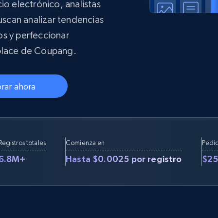
io electrónico, analistas
Proxies de
collected
Comienza desde
esde
$0.9/IP
datacenter
B
scan analizar tendencias
os y perfeccionar
esde
tplace de Coupang.
Proxies de ISP
de
Más de 1,300,000+ proxies residenciales
estáticos totalmente compatibles
rar ahora
ra
Registros totales
Comienza en
Pedi
6.8M+
Hasta $0.0025 por registro
$2