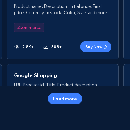
Product name, Description, Initial price, Final
price, Currency, In stock, Color, Size, and more.
eCommerce
2.8K+
388+
Buy Now
Google Shopping
URL, Product id, Title, Product description,
Rating, Reviews count, Images, Variations, and
more.
Load more
eCommerce