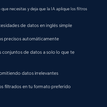
amazon, Description amazon, Initial price
amazon, Currency amazon, Availability amazon,
ue necesitas y deja que la IA aplique los filtros
and more.
eCommerce
cesidades de datos en inglés simple
ltros precisos automáticamente
1.2K+
132+
Buy Now
conjuntos de datos a solo lo que te
Lazada - Products
URL, Title, Rating, Reviews, Initial price, Final
mitiendo datos irrelevantes
price, Currency, Stock, and more.
s filtrados en tu formato preferido
eCommerce