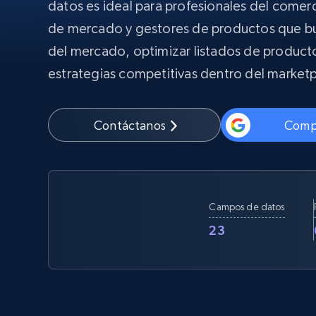
datos es ideal para profesionales del comerc
Proxies
Comienza d
residenciales
$5
$2.5/G
de mercado y gestores de productos que bu
50% OFF
INFRAESTRUCTURA PROXY
del mercado, optimizar listados de product
Comienza d
Proxies de ISP
$1.3/IP
estrategias competitivas dentro del marke
Proxies residenciales
50% OFF
400M+ IPs globales de dispositivos 
pares reales
Contáctanos
Comp
Proxies de datacenter
Proxies fiables y de alta velocidad pa
una extracción de datos eficaz
Campos de datos
23