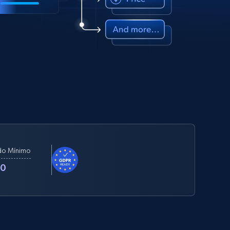
do Mínimo
50