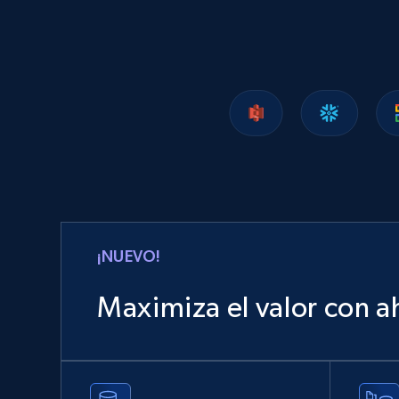
1.2K+
208+
Buy Now
Lowes.com
URL, Domain, Marketplace pn, Sku, Other pn,
Model number, Gtin ean pn, Product name, and
more.
eCommerce
¡NUEVO!
991+
162+
Buy Now
Maximiza el valor con a
Ozon.ru products
URL, Sku, Breadcrumbs, Name, Rating, Review