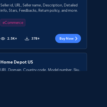
Seller id, URL, Seller name, Description, Detailed
info, Stars, Feedbacks, Return policy, and more.
eCommerce
2.5K+
378+
Buy Now
Home Depot US
URL, Domain, Country code, Model number, Sku,
Product id, Product name, Manufacturer, and
more.
eCommerce