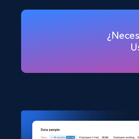
2.5K+
359+
Buy Now
Amazon products global dataset
¿Neces
Title, Seller name, Brand, Description, Initial
U
price, Currency, Availability, Reviews count, and
more.
eCommerce
2.1K+
375+
Buy Now
Amazon products search
Asin, URL, Name, Sponsored, Initial price, Final