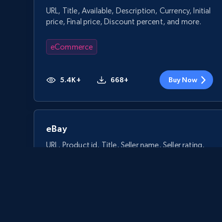
URL, Title, Available, Description, Currency, Initial
price, Final price, Discount percent, and more.
eCommerce
5.4K+
668+
Buy Now
eBay
URL, Product id, Title, Seller name, Seller rating,
Seller reviews, Breadcrumbs, Root category, and
more.
eCommerce