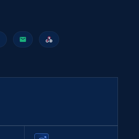
991+
165+
Buy Now
Walmart sellers info
Seller id, URL, Catalog seller id, Seller name, Seller
display name, Seller email, Seller phone, Seller
about us, and more.
eCommerce
912+
88+
Buy Now
Naver products
URL, Product id, Title, Original price, Final price,