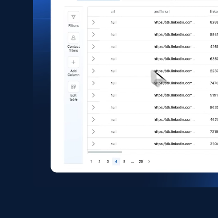
price, Currency, Sold, and more.
eCommerce
1.6K+
181+
Buy Now
Zara - Products
Category id, Product id, Product name, Price,
Currency, Colour code, Colour, Description, and
more.
eCommerce