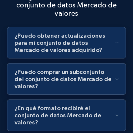
de valores para identificar tendencias y tomar decisiones
conjunto de datos Mercado de
Obtener conjuntos de datos
sobre el desarrollo de productos y las estrategias de
valores
marketing.
¿Puedo obtener actualizaciones
Obtener conjuntos de datos
para mi conjunto de datos
Mercado de valores adquirido?
¿Puedo comprar un subconjunto
del conjunto de datos Mercado de
valores?
¿En qué formato recibiré el
conjunto de datos Mercado de
valores?