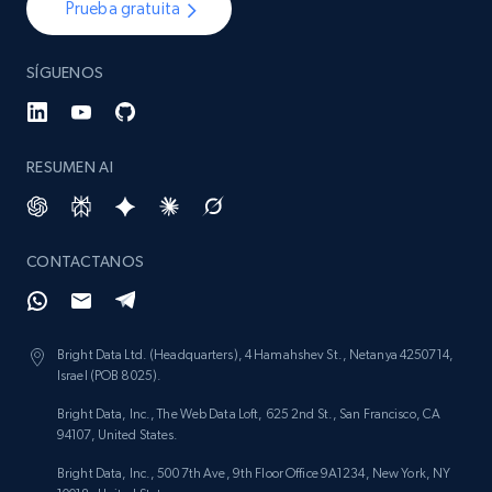
Prueba gratuita
SÍGUENOS
RESUMEN AI
CONTACTANOS
Bright Data Ltd. (Headquarters), 4 Hamahshev St., Netanya 4250714,
Israel (POB 8025).
Bright Data, Inc., The Web Data Loft, 625 2nd St., San Francisco, CA
94107, United States.
Bright Data, Inc., 500 7th Ave, 9th Floor Office 9A1234, New York, NY