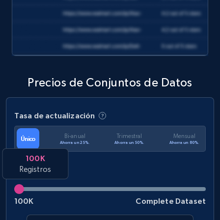
Precios de Conjuntos de Datos
Tasa de actualización
Bi-anual
Trimestral
Mensual
Único
Ahorra un 25%.
Ahorra un 50%.
Ahorra un 80%.
100K
Registros
100K
Complete Dataset