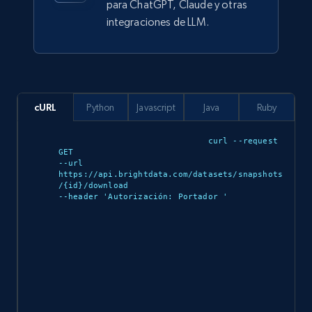
para ChatGPT, Claude y otras
integraciones de LLM.
cURL
Python
Javascript
Java
Ruby
curl --request 
GET 

--url 
https://api.brightdata.com/datasets/snapshots
/{id}/download 

--header 'Autorización: Portador 
'
