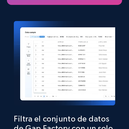
eCommerce
5.4K+
668+
Buy Now
Shein- Products
Product name, Description, Initial price, Final
price, Currency, In stock, Color, Size, and more.
eCommerce
2.8K+
388+
Buy Now
Filtra el conjunto de datos
de Gap Factory con un solo