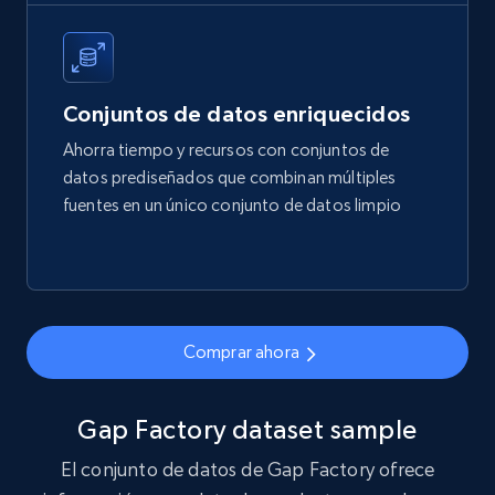
price, Final price, Final price high, Currency, and
more.
eCommerce
Conjuntos de datos enriquecidos
Ahorra tiempo y recursos con conjuntos de
1.7K+
254+
Buy Now
datos prediseñados que combinan múltiples
fuentes en un único conjunto de datos limpio
Amazon products search
Asin, URL, Name, Sponsored, Initial price, Final
price, Currency, Sold, and more.
Comprar ahora
eCommerce
Gap Factory dataset sample
1.6K+
181+
Buy Now
El conjunto de datos de Gap Factory ofrece