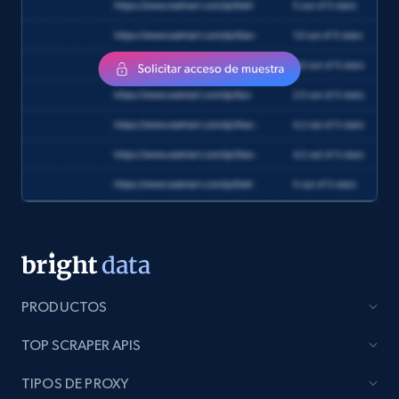
and more.
eCommerce
1.2K+
132+
Buy Now
Zara - Products
Category id, Product id, Product name, Price,
Currency, Colour code, Colour, Description, and
more.
PRODUCTOS
eCommerce
TOP SCRAPER APIS
1.2K+
208+
Buy Now
TIPOS DE PROXY