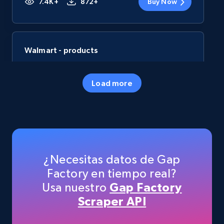
7.4K+
872+
Buy Now
Walmart - products
URL, Final price, Sku, Currency, Gtin,
Specifications, Image urls, Top reviews, and
Load more
more.
eCommerce
5.6K+
876+
Buy Now
¿Necesitas datos de Gap
Factory en tiempo real?
Usa nuestro
Gap Factory
TikTok Shop
Scraper API
URL, Title, Available, Description, Currency, Initial
price, Final price, Discount percent, and more.