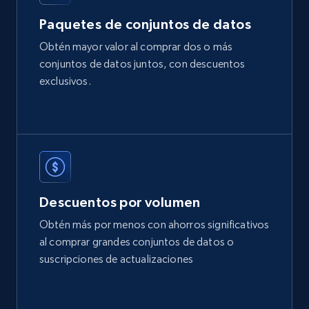
2.1K+
375+
Buy Now
Paquetes de conjuntos de datos
Obtén mayor valor al comprar dos o más
conjuntos de datos juntos, con descuentos
Etsy
exclusivos.
URL, Product id, Listing inventory id, Title, Rating,
Reviews count shop, Reviews count item, Initial
price, and more.
eCommerce
Descuentos por volumen
1.9K+
323+
Buy Now
Obtén más por menos con ahorros significativos
al comprar grandes conjuntos de datos o
suscripciones de actualizaciones
Amazon best seller products
Title, Seller name, Brand, Description, Initial