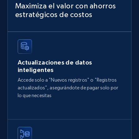
URL, Domain, Country code, Model number,
Maximiza el valor con ahorros
Sku, Product id, Product name, Manufacturer,
estratégicos de costos
and more.
eCommerce
2.1K+
355+
Buy Now
Actualizaciones de datos
inteligentes
Accede solo a "Nuevos registros" o "Registros
Amazon products global dataset
actualizados", asegurándote de pagar solo por
Title, Seller name, Brand, Description, Initial
lo que necesitas
price, Currency, Availability, Reviews count, and
more.
eCommerce