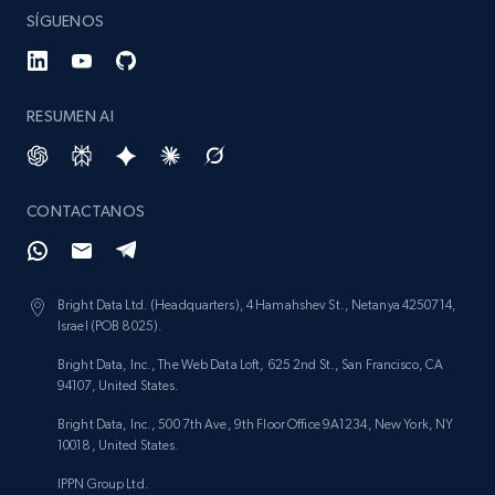
SÍGUENOS
991+
165+
Buy Now
RESUMEN AI
Lowes.com
URL, Domain, Marketplace pn, Sku, Other pn,
CONTACTANOS
Model number, Gtin ean pn, Product name, and
more.
eCommerce
Bright Data Ltd. (Headquarters), 4 Hamahshev St., Netanya 4250714,
Israel (POB 8025).
Bright Data, Inc., The Web Data Loft, 625 2nd St., San Francisco, CA
991+
162+
Buy Now
94107, United States.
Bright Data, Inc., 500 7th Ave, 9th Floor Office 9A1234, New York, NY
10018, United States.
Ikea - Products
IPPN Group Ltd.