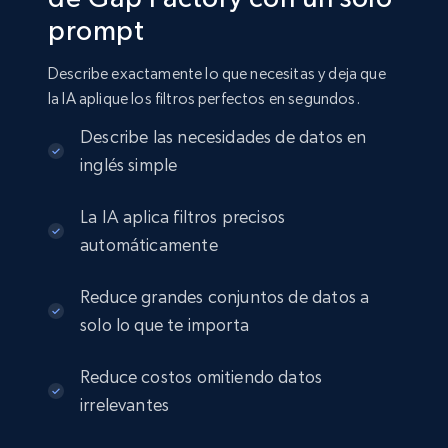
prompt
Amazon sellers info
Seller id, URL, Seller name, Description, Detailed
Describe exactamente lo que necesitas y deja que
info, Stars, Feedbacks, Return policy, and more.
la IA aplique los filtros perfectos en segundos.
eCommerce
Describe las necesidades de datos en
inglés simple
2.5K+
378+
Buy Now
La IA aplica filtros precisos
automáticamente
Reduce grandes conjuntos de datos a
eBay
solo lo que te importa
URL, Product id, Title, Seller name, Seller rating,
Seller reviews, Breadcrumbs, Root category, and
more.
Reduce costos omitiendo datos
irrelevantes
eCommerce