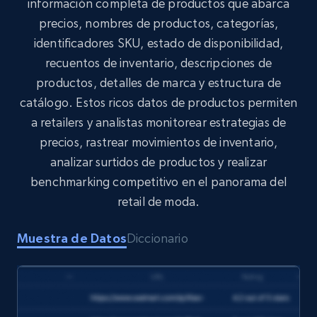
información completa de productos que abarca
precios, nombres de productos, categorías,
identificadores SKU, estado de disponibilidad,
Target
recuentos de inventario, descripciones de
URL, Product id, Title, Product description,
productos, detalles de marca y estructura de
Rating, Reviews count, Initial price, Discount,
and more.
catálogo. Estos ricos datos de productos permiten
a retailers y analistas monitorear estrategias de
eCommerce
precios, rastrear movimientos de inventario,
analizar surtidos de productos y realizar
benchmarking competitivo en el panorama del
1.3K+
175+
Buy Now
retail de moda.
Muestra de Datos
Diccionario
Amazon Walmart
URL, Title amazon, Seller name amazon, Brand
amazon, Description amazon, Initial price
amazon, Currency amazon, Availability amazon,