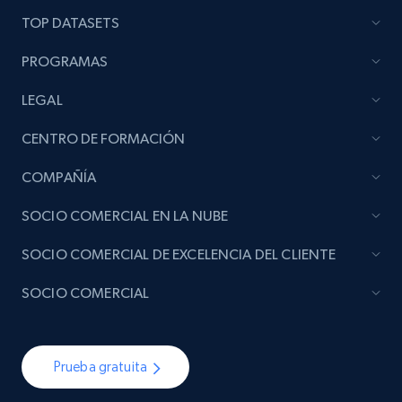
TOP DATASETS
Best Buy products
PROGRAMAS
URL, Product id, Title, Images, Final price,
LEGAL
Currency, Discount, Initial price, and more.
CENTRO DE FORMACIÓN
eCommerce
COMPAÑÍA
1.1K+
149+
Buy Now
SOCIO COMERCIAL EN LA NUBE
SOCIO COMERCIAL DE EXCELENCIA DEL CLIENTE
SOCIO COMERCIAL
Lazada - Products
URL, Title, Rating, Reviews, Initial price, Final
price, Currency, Stock, and more.
Prueba gratuita
eCommerce