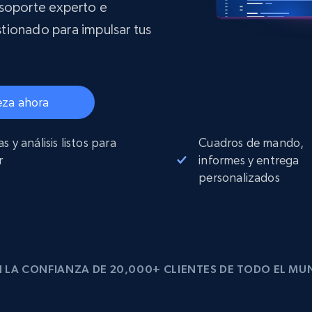
Proxies de
 soporte experto e
collected
Comienza desde
esde
$0.9/IP
datacenter
B
tionado para impulsar tus
esde
Proxies de ISP
de
Más de 1,300,000+ proxies residenciales
za ahora
estáticos totalmente compatibles
as y análisis listos para
Cuadros de mando,
ra
r
informes y entrega
personalizados
 LA CONFIANZA DE 20,000+ CLIENTES DE TODO EL MU