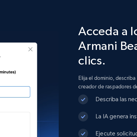
Acceda a l
Armani Be
clics.
Elija el dominio, describa
creador de raspadores d
Describa las ne
La IA genera in
Ejecute solicit