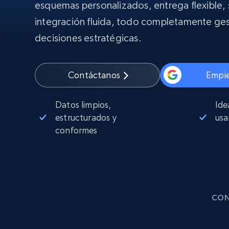
Proxies
esquemas personalizados, entrega flexible,
Comienza d
residenciales
$5
$2.5/G
integración fluida, todo completamente ges
50% OFF
INFRAESTRUCTURA PROXY
decisiones estratégicas.
Comienza d
Proxies de ISP
$1.3/IP
Proxies residenciales
50% OFF
400M+ IPs globales de dispositivos 
Contáctanos
Empie
pares reales
Proxies de datacenter
Datos limpios,
Ide
Proxies fiables y de alta velocidad pa
una extracción de datos eficaz
estructurados y
usa
conformes
CON