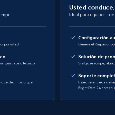
Usted conduce,
iempo.
Ideal para equipos con 
Configuración a
or por usted
Genere el Raspador con
ico
Solución de pro
 ningún trabajo técnico
Si algo se rompe, abra 
Soporte comple
e que decirnos lo que
Usted se encarga de las
Bright Data 24 horas al 