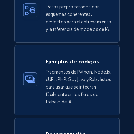
Datos preprocesados con
1.6K+
136+
Buy Now
esquemas coherentes,
perfectos para el entrenamiento
y la inferencia de modelos de IA.
Yelp businesses reviews
Business id, Review auther, Rating, Date,
Content, Review image, Reactions, Replies, and
more.
Ejemplos de códigos
Fragmentos de Python, Node.js,
Business
cURL, PHP, Go, Java y Ruby listos
para usar que se integran
fácilmente en los flujos de
1.4K+
128+
Buy Now
trabajo de IA.
Indeed companies info
Name, Description, URL, Work happiness, Jobs