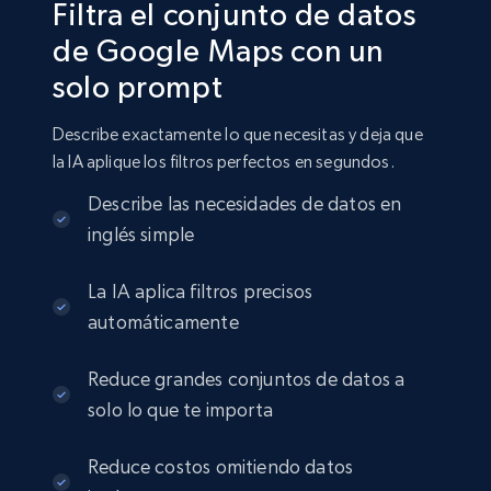
Filtra el conjunto de datos
de Google Maps con un
13.3K+
1.7K+
Buy Now
solo prompt
Describe exactamente lo que necesitas y deja que
Indeed job listings information
la IA aplique los filtros perfectos en segundos.
Jobid, Company name, Date posted parsed, Job
Describe las necesidades de datos en
title, Description text, Benefits, Qualifications,
inglés simple
Job type, and more.
La IA aplica filtros precisos
Business
automáticamente
6.5K+
761+
Buy Now
Reduce grandes conjuntos de datos a
solo lo que te importa
Reduce costos omitiendo datos
Companies information enriched dataset