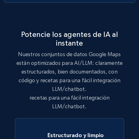
Trustpilot business reviews
Company name, Review id, Review date, Review
rating, Review title, Review content, Is verified
review, Review date of experience, and more.
Potencie los agentes de IA al
instante
Business
Nuestros conjuntos de datos Google Maps
están optimizados para AI/LLM: claramente
1.8K+
215+
Buy Now
estructurados, bien documentados, con
código y recetas para una fácil integración
LLM/chatbot.
G2 software - product reviews
recetas para una fácil integración
Review id, Author id, Author, Position, Company
LLM/chatbot.
size, Stars, Date, Title, and more.
Business
Estructurado y limpio