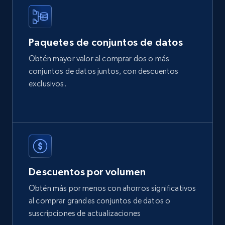
Review id, Reviewer name, Reviews by reviewer,
and more.
Paquetes de conjuntos de datos
Business
Obtén mayor valor al comprar dos o más
conjuntos de datos juntos, con descuentos
4.2K+
303+
Buy Now
exclusivos.
Glassdoor companies reviews
Overview id, Review id, Review url, Rating date,
Count helpful, Count unhelpful, Employee job
end year, Employee length, and more.
Descuentos por volumen
Business
Obtén más por menos con ahorros significativos
al comprar grandes conjuntos de datos o
suscripciones de actualizaciones
3.3K+
552+
Buy Now