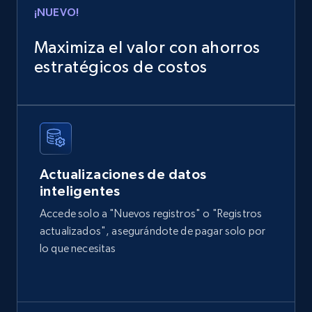
¡NUEVO!
5.3K+
384+
Buy Now
Maximiza el valor con ahorros
estratégicos de costos
Glassdoor companies overview information
ID, Company, Ratings overall, Details size,
Details founded, Details type, Country code,
Company type, and more.
Business
Popular
Enriquecido
Actualizaciones de datos
inteligentes
Accede solo a "Nuevos registros" o "Registros
4.3K+
381+
Buy Now
actualizados", asegurándote de pagar solo por
lo que necesitas
Google maps reviews
URL, Place id, Place name, Country, Address,