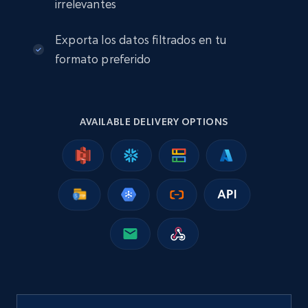
irrelevantes
URL, ID lc, Name lc, Country code lc, Locations
lc, Followers lc, Employees in linkedin lc, About
Exporta los datos filtrados en tu
lc, and more.
formato preferido
Business
Enriquecido
6.3K+
541+
Buy Now
AVAILABLE DELIVERY OPTIONS
Employees business enriched dataset
URL, Profile url, Linkedin num id, Avatar, Profile
name, Certifications, Profile location, Profile
connections, and more.
Business
Enriquecido