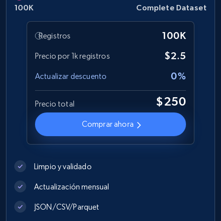
Business
100K
Complete Dataset
100K
Registros
2.5K+
339+
Buy Now
$2.5
Precio por 1k registros
0%
Actualizar descuento
G2 software product overview
$250
URL, Product name, Product id, Rating,
Precio total
Description, Product url, Seller, Ownership, and
more.
Comprar ahora
Business
Enriquecido
Limpio y validado
2K+
239+
Buy Now
Actualización mensual
JSON/CSV/Parquet