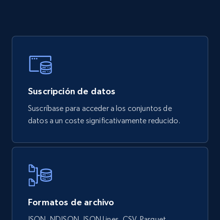
city, Business country, and more.
Business
741+
55+
Buy Now
Suscripción de datos
Suscríbase para acceder a los conjuntos de
Owler companies information
datos a un coste significativamente reducido.
CompanyID, Ownership, IndustrySectors,
Revenue, Founded, CompanyName, Country,
EmployeeCount, and more.
Business
Formatos de archivo
720+
74+
Buy Now
JSON, NDJSON, JSON Lines, CSV, Parquet.