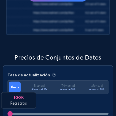
Zoominfo companies information
URL, ID, Name, Description, Revenue, Revenue
currency, Revenue text, Stock symbol, and more.
Business
Precios de Conjuntos de Datos
2.6K+
265+
Buy Now
Tasa de actualización
Glassdoor job listings information
Bi-anual
Trimestral
Mensual
Único
Ahorra un 25%.
Ahorra un 50%.
Ahorra un 80%.
URL, Company url overview, Company name,
100K
Company rating, Job title, Job location, Job
Registros
overview, Company headquarters, and more.