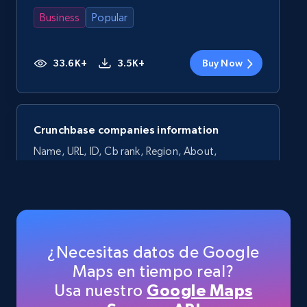
Business
Popular
33.6K+
3.5K+
Buy Now
Crunchbase companies information
Name, URL, ID, Cb rank, Region, About,
Industries, Operating status, and more.
Business
Popular
Enriquecido
15.6K+
1.6K+
Buy Now
¿Necesitas datos de Google
Maps en tiempo real?
Usa nuestro
Google Maps