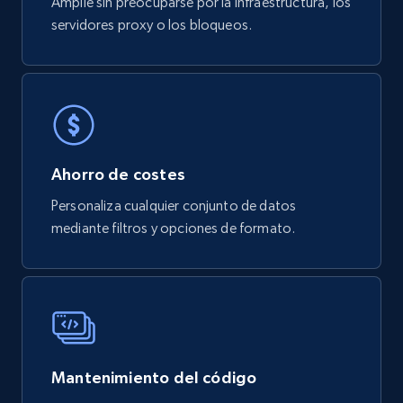
Amplíe sin preocuparse por la infraestructura, los
servidores proxy o los bloqueos.
Business
482+
38+
Buy Now
Ahorro de costes
Google Maps Images
Personaliza cualquier conjunto de datos
Place id, URL, Country, Name, Category,
mediante filtros y opciones de formato.
Address, Description, Business details, and
more.
Business
301+
7+
Buy Now
Mantenimiento del código