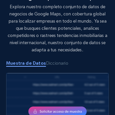
claimed, Categories, and more.
Explora nuestro completo conjunto de datos de
negocios de Google Maps, con cobertura global
Business
para localizar empresas en todo el mundo. Ya sea
que busques clientes potenciales, analices
2.8K+
244+
Buy Now
competidores o rastrees tendencias inmobiliarias a
nivel internacional, nuestro conjunto de datos se
adapta a tus necesidades.
pitchbook companies information
Muestra de Datos
Diccionario
URL, ID, Company name, Company socials, Year
founded, Status, Employees, Latest deal type,
and more.
Business
2.7K+
276+
Buy Now