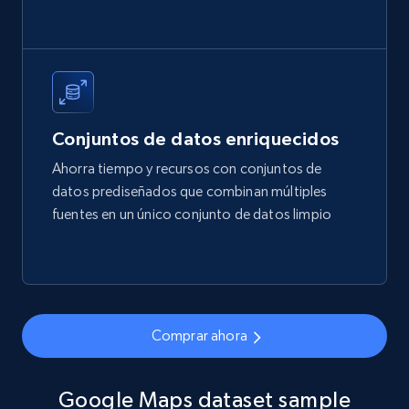
LinkedIn profiles Jobs Listings
URL, Linkedin id, Name, About, Position,
Optional jobs, Country code, Experience, and
Conjuntos de datos enriquecidos
more.
Ahorra tiempo y recursos con conjuntos de
datos prediseñados que combinan múltiples
Business
fuentes en un único conjunto de datos limpio
3.1K+
95+
Buy Now
Comprar ahora
Yelp businesses overview
Business id, Yelp biz id, Name, Updates from
business, Overall rating, Reviews count, Is
Google Maps dataset sample