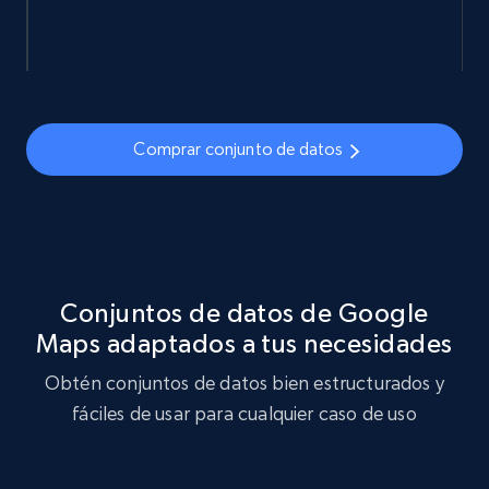
846+
47+
Buy Now
US lawyers directory
URL, Address, Admission, Areas of practice, Isln,
Comprar conjunto de datos
Law school attended, Location, Name, and
more.
Business
Conjuntos de datos de Google
750+
60+
Buy Now
Maps adaptados a tus necesidades
Obtén conjuntos de datos bien estructurados y
fáciles de usar para cualquier caso de uso
Manta businesses
Company name, Business state, Sic code, Phone
number, Website, Business categories, Business