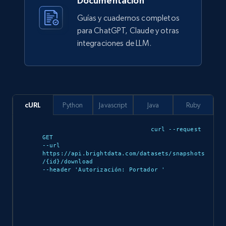
Documentación
categories, Website, Industry, Company size,
Guías y cuadernos completos
and more.
para ChatGPT, Claude y otras
integraciones de LLM.
Business
1.1K+
91+
Buy Now
cURL
Python
Javascript
Java
Ruby
Xing social network
curl --request 
GET 

Account id, FamilyName, Gender, Membership,
--url 
https://api.brightdata.com/datasets/snapshots
Country code, Experience, Education,
/{id}/download 

Languages, and more.
--header 'Autorización: Portador 
'

Business