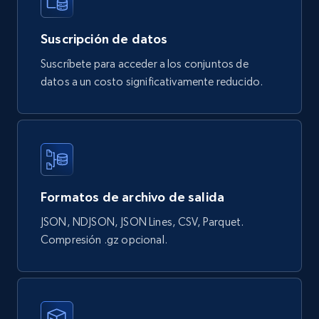
Google Shopping products search US
URL, Product id, Title, Final price, Initial price,
Suscripción de datos
Currency, Rating, Reviews count, and more.
Suscríbete para acceder a los conjuntos de
eCommerce
datos a un costo significativamente reducido.
823+
40+
Buy Now
Formatos de archivo de salida
Wayfair products
URL, Product id, Title, Rating, Reviews count,
JSON, NDJSON, JSON Lines, CSV, Parquet.
Initial price, Discount, Final price, and more.
Compresión .gz opcional.
eCommerce