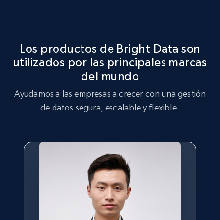
Identifica brechas en el inventario de productos, mayor
Optimización de Estrategia de Mercado
demanda de ciertos productos y productos que son
tendencia entre los consumidores.
Aprovecha el conjunto de datos de Helly Hansen para
realizar análisis de estrategia de mercado, identificando
Los productos de Bright Data son
tendencias clave y preferencias de los clientes.
utilizados por las principales marcas
Comprar ahora
del mundo
Comprar ahora
Ayudamos a las empresas a crecer con una gestión
de datos segura, escalable y flexible.