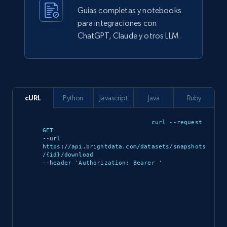
912+
88+
Buy Now
Guías completas y notebooks
para integraciones con
ChatGPT, Claude y otros LLM.
Ozon.ru products
URL, Sku, Breadcrumbs, Name, Rating, Review
count, Description, Image, and more.
cURL
Python
Javascript
Java
Ruby
eCommerce
curl --request 
GET 

901+
114+
Buy Now
--url 
https://api.brightdata.com/datasets/snapshots
/{id}/download 

--header 'Authorization: Bearer 
'

Sephora products
URL, ID, Name, Sku, In stock, Regular price,
Actual price, Unit price, and more.