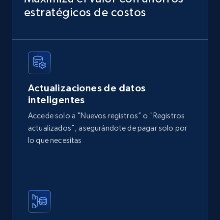
Sku, Product id, Product name, Manufacturer,
estratégicos de costos
and more.
eCommerce
2.1K+
355+
Buy Now
Actualizaciones de datos
inteligentes
Accede solo a "Nuevos registros" o "Registros
Amazon products global dataset
actualizados", asegurándote de pagar solo por
Title, Seller name, Brand, Description, Initial
lo que necesitas
price, Currency, Availability, Reviews count, and
more.
eCommerce
2.1K+
375+
Buy Now