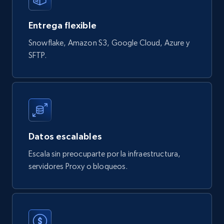
822+
80+
Buy Now
Entrega flexible
Snowflake, Amazon S3, Google Cloud, Azure y
Digikey - Products
SFTP.
Product url, Category url, Part number,
Description, Manufacturer, Manufacturer url,
Datasheet url, Rohs compliant, and more.
eCommerce
Datos escalables
778+
80+
Buy Now
Escala sin preocuparte por la infraestructura,
servidores Proxy o bloqueos.
mercadolivre.com.br products
URL, Product id, Title, Breadcrumbs, Category,
Tags, Final price, Original price, and more.