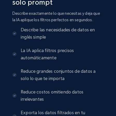
solo prompt
Amazon sellers info
Seller id, URL, Seller name, Description, Detailed
Describe exactamente lo que necesitas y deja que
info, Stars, Feedbacks, Return policy, and more.
la IA aplique los filtros perfectos en segundos.
eCommerce
Describe las necesidades de datos en
inglés simple
2.5K+
378+
Buy Now
La IA aplica filtros precisos
automáticamente
Reduce grandes conjuntos de datos a
eBay
solo lo que te importa
URL, Product id, Title, Seller name, Seller rating,
Seller reviews, Breadcrumbs, Root category, and
more.
Reduce costos omitiendo datos
irrelevantes
eCommerce
Exporta los datos filtrados en tu