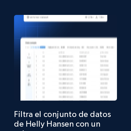
eCommerce
5.4K+
668+
Buy Now
Shein- Products
Product name, Description, Initial price, Final
price, Currency, In stock, Color, Size, and more.
eCommerce
2.8K+
388+
Buy Now
Filtra el conjunto de datos
de Helly Hansen con un