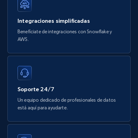
Mouser - Products
Integraciones simplificadas
Product url, Category url, Mouser part num, Mfr
Benefíciate de integraciones con Snowflake y
part number, Manufacturer, Image, Image high,
Manufacturer url, and more.
AWS.
eCommerce
719+
91+
Buy Now
Soporte 24/7
Un equipo dedicado de profesionales de datos
está aquí para ayudarte.