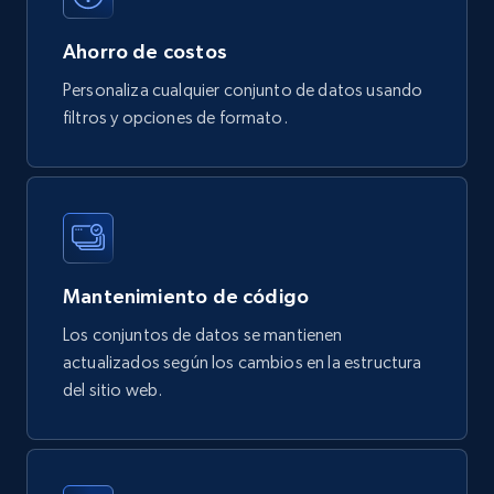
eCommerce
Ahorro de costos
Personaliza cualquier conjunto de datos usando
filtros y opciones de formato.
747+
39+
Buy Now
Google Play Store reviews
URL, Review id, Reviewer name, Review date,
Review rating, Review, Found helpful, App url, and
Mantenimiento de código
more.
Los conjuntos de datos se mantienen
actualizados según los cambios en la estructura
eCommerce
del sitio web.
740+
39+
Buy Now