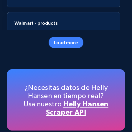
Walmart - products
URL, Final price, Sku, Currency, Gtin,
Specifications, Image urls, Top reviews, and
Load more
more.
eCommerce
5.6K+
877+
Buy Now
¿Necesitas datos de Helly
Hansen en tiempo real?
Usa nuestro
Helly Hansen
TikTok Shop
Scraper API
URL, Title, Available, Description, Currency, Initial
price, Final price, Discount percent, and more.