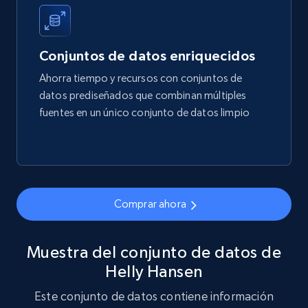
more.
eCommerce
Conjuntos de datos enriquecidos
Ahorra tiempo y recursos con conjuntos de
1.7K+
254+
Buy Now
datos prediseñados que combinan múltiples
fuentes en un único conjunto de datos limpio
Amazon products search
Asin, URL, Name, Sponsored, Initial price, Final
price, Currency, Sold, and more.
Comprar ahora
eCommerce
Muestra del conjunto de datos de
Helly Hansen
1.6K+
181+
Buy Now
Este conjunto de datos contiene información