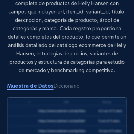
completa de productos de Helly Hansen con
campos que incluyen url, item_id, variant_id, título,
Target
descripción, categoría de producto, árbol de
URL, Product id, Title, Product description,
categorías y marca. Cada registro proporciona
Rating, Reviews count, Initial price, Discount,
and more.
detalles completos del producto, lo que permite un
análisis detallado del catálogo ecommerce de Helly
eCommerce
Hansen, estrategias de precios, variantes de
productos y estructura de categorías para estudio
de mercado y benchmarking competitivo.
1.3K+
176+
Buy Now
Muestra de Datos
Diccionario
Amazon Walmart
URL, Title amazon, Seller name amazon, Brand
amazon, Description amazon, Initial price
amazon, Currency amazon, Availability amazon,
and more.