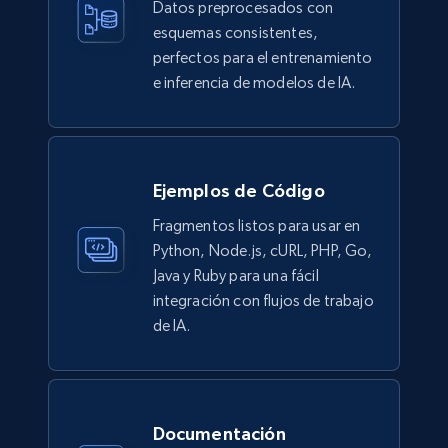
Description, In stock, Color, Size, Reviews
Datos preprocesados con
count, Main image, Category url, Category, and
esquemas consistentes,
more.
perfectos para el entrenamiento
e inferencia de modelos de IA.
eCommerce
943+
151+
Buy Now
Ejemplos de Código
Fragmentos listos para usar en
Python, Node.js, cURL, PHP, Go,
Walmart sellers info
Java y Ruby para una fácil
Seller id, URL, Catalog seller id, Seller name, Seller
integración con flujos de trabajo
display name, Seller email, Seller phone, Seller
de IA.
about us, and more.
eCommerce
Documentación