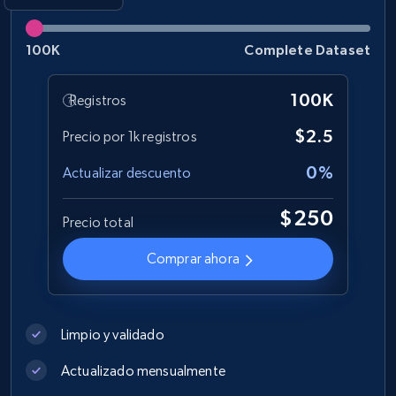
Best Buy products
100K
Complete Dataset
URL, Product id, Title, Images, Final price,
Currency, Discount, Initial price, and more.
100K
Registros
eCommerce
$2.5
Precio por 1k registros
0%
Actualizar descuento
1.1K+
149+
Buy Now
$250
Precio total
Comprar ahora
Lazada - Products
URL, Title, Rating, Reviews, Initial price, Final
price, Currency, Stock, and more.
Limpio y validado
eCommerce
Actualizado mensualmente