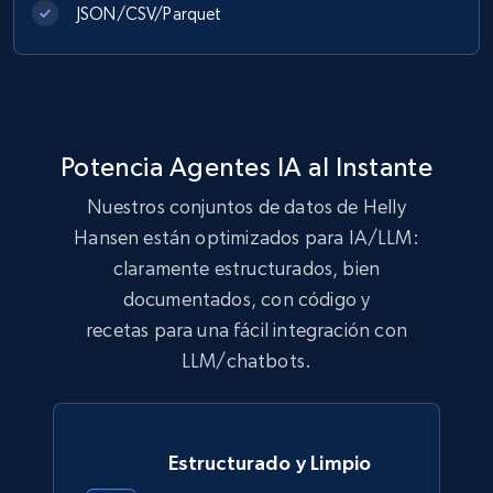
JSON/CSV/Parquet
992+
165+
Buy Now
Lowes.com
Potencia Agentes IA al Instante
URL, Domain, Marketplace pn, Sku, Other pn,
Model number, Gtin ean pn, Product name, and
Nuestros conjuntos de datos de Helly
more.
Hansen están optimizados para IA/LLM:
claramente estructurados, bien
eCommerce
documentados, con código y
recetas para una fácil integración con
991+
162+
Buy Now
LLM/chatbots.
Ikea - Products
Estructurado y Limpio