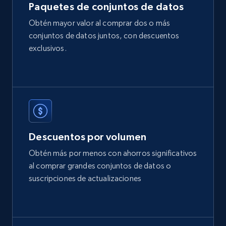
Paquetes de conjuntos de datos
Obtén mayor valor al comprar dos o más
conjuntos de datos juntos, con descuentos
Etsy
exclusivos.
URL, Product id, Listing inventory id, Title, Rating,
Reviews count shop, Reviews count item, Initial
price, and more.
eCommerce
Descuentos por volumen
1.9K+
323+
Buy Now
Obtén más por menos con ahorros significativos
al comprar grandes conjuntos de datos o
suscripciones de actualizaciones
Amazon best seller products
Title, Seller name, Brand, Description, Initial
price, Final price, Final price high, Currency, and