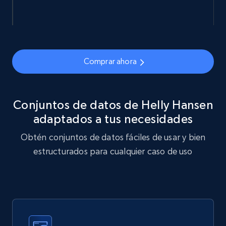
eCommerce
878+
124+
Buy Now
Comprar ahora
Naver products
Conjuntos de datos de Helly Hansen
URL, Product id, Title, Original price, Final price,
adaptados a tus necesidades
Discount rate, Currency, Description, and more.
Obtén conjuntos de datos fáciles de usar y bien
eCommerce
estructurados para cualquier caso de uso
839+
46+
Buy Now