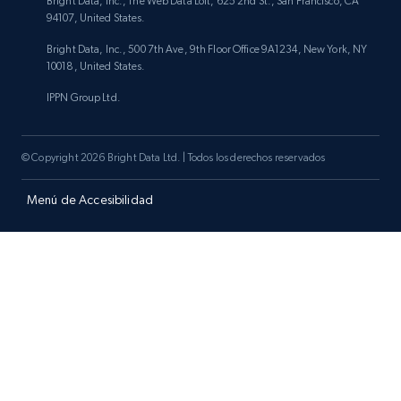
Bright Data, Inc., The Web Data Loft, 625 2nd St., San Francisco, CA
94107, United States.
Bright Data, Inc., 500 7th Ave, 9th Floor Office 9A1234, New York, NY
10018, United States.
IPPN Group Ltd.
© Copyright 2026 Bright Data Ltd. | Todos los derechos reservados
Menú de Accesibilidad