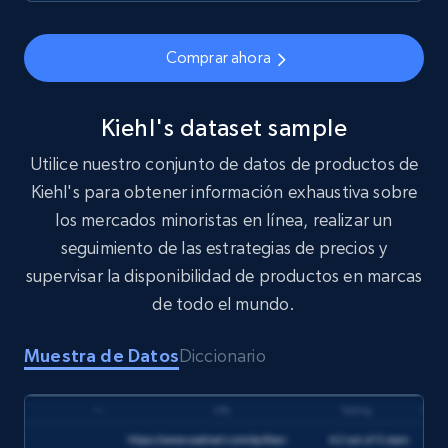
Asin, URL, Name, Sponsored, Initial price, Final
price, Currency, Sold, and more.
Comprar ahora
eCommerce
Kiehl's dataset sample
1.6K+
181+
Buy Now
Utilice nuestro conjunto de datos de productos de
Kiehl's para obtener información exhaustiva sobre
los mercados minoristas en línea, realizar un
seguimiento de las estrategias de precios y
Target
supervisar la disponibilidad de productos en marcas
URL, Product id, Title, Product description,
de todo el mundo.
Rating, Reviews count, Initial price, Discount,
and more.
Muestra de Datos
Diccionario
eCommerce
1.3K+
176+
Buy Now