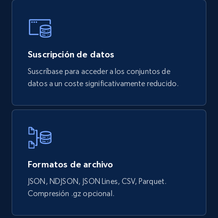
Discount rate, Currency, Description, and more.
eCommerce
Suscripción de datos
840+
46+
Buy Now
Suscríbase para acceder a los conjuntos de
datos a un coste significativamente reducido.
Wayfair products
URL, Product id, Title, Rating, Reviews count,
Initial price, Discount, Final price, and more.
eCommerce
Formatos de archivo
JSON, NDJSON, JSON Lines, CSV, Parquet.
823+
80+
Buy Now
Compresión .gz opcional.