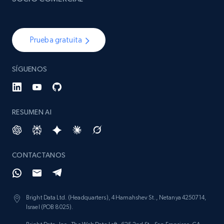
Prueba gratuita
SÍGUENOS
RESUMEN AI
CONTACTANOS
Bright Data Ltd. (Headquarters), 4 Hamahshev St., Netanya 4250714,
Israel (POB 8025).