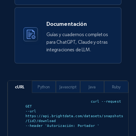
Walmart sellers info
Seller id, URL, Catalog seller id, Seller name, Seller
display name, Seller email, Seller phone, Seller
Documentación
about us, and more.
Guías y cuadernos completos
para ChatGPT, Claude y otras
eCommerce
integraciones de LLM.
912+
88+
Buy Now
cURL
Python
Javascript
Java
Ruby
Ozon.ru products
curl --request 
URL, Sku, Breadcrumbs, Name, Rating, Review
GET 

count, Description, Image, and more.
--url 
https://api.brightdata.com/datasets/snapshots
/{id}/download 

eCommerce
--header 'Autorización: Portador 
'
