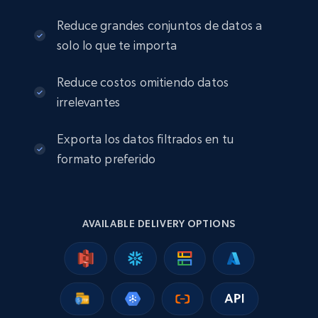
Reduce grandes conjuntos de datos a
eBay
solo lo que te importa
URL, Product id, Title, Seller name, Seller rating,
Seller reviews, Breadcrumbs, Root category, and
more.
Reduce costos omitiendo datos
irrelevantes
eCommerce
Exporta los datos filtrados en tu
formato preferido
2.5K+
359+
Buy Now
AVAILABLE DELIVERY OPTIONS
Google Shopping
URL, Product id, Title, Product description,
Rating, Reviews count, Images, Variations, and
more.