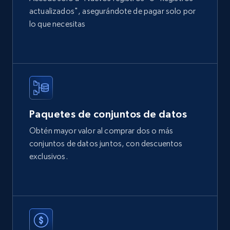
Amazon products global dataset
actualizados", asegurándote de pagar solo por
Title, Seller name, Brand, Description, Initial
lo que necesitas
price, Currency, Availability, Reviews count, and
more.
eCommerce
2.1K+
375+
Buy Now
Paquetes de conjuntos de datos
Obtén mayor valor al comprar dos o más
conjuntos de datos juntos, con descuentos
Etsy
exclusivos.
URL, Product id, Listing inventory id, Title, Rating,
Reviews count shop, Reviews count item, Initial
price, and more.
eCommerce