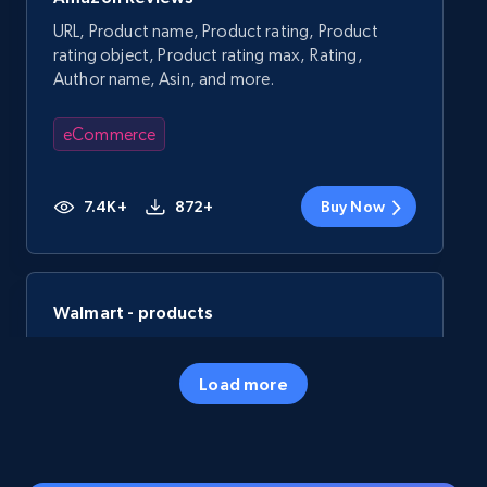
URL, Product name, Product rating, Product
rating object, Product rating max, Rating,
Author name, Asin, and more.
eCommerce
7.4K+
872+
Buy Now
Walmart - products
URL, Final price, Sku, Currency, Gtin,
Specifications, Image urls, Top reviews, and
Load more
more.
eCommerce