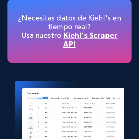
5.6K+
878+
Buy Now
¿Necesitas datos de Kiehl's en
tiempo real?
Usa nuestro
Kiehl's Scraper
TikTok Shop
API
URL, Title, Available, Description, Currency, Initial
price, Final price, Discount percent, and more.
eCommerce
5.4K+
668+
Buy Now
Shein- Products
Product name, Description, Initial price, Final