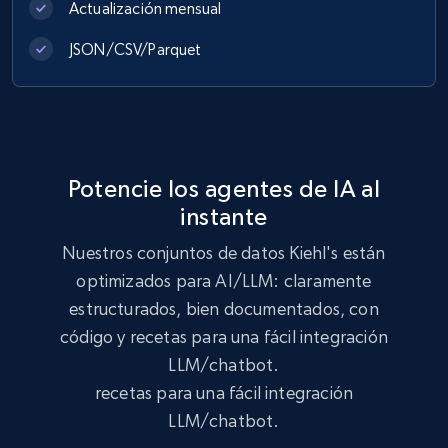
Actualización mensual
JSON/CSV/Parquet
Lazada - Products
URL, Title, Rating, Reviews, Initial price, Final
price, Currency, Stock, and more.
eCommerce
Potencie los agentes de IA al
instante
992+
165+
Buy Now
Nuestros conjuntos de datos Kiehl's están
optimizados para AI/LLM: claramente
estructurados, bien documentados, con
código y recetas para una fácil integración
Lowes.com
LLM/chatbot.
URL, Domain, Marketplace pn, Sku, Other pn,
Model number, Gtin ean pn, Product name, and
recetas para una fácil integración
more.
LLM/chatbot.