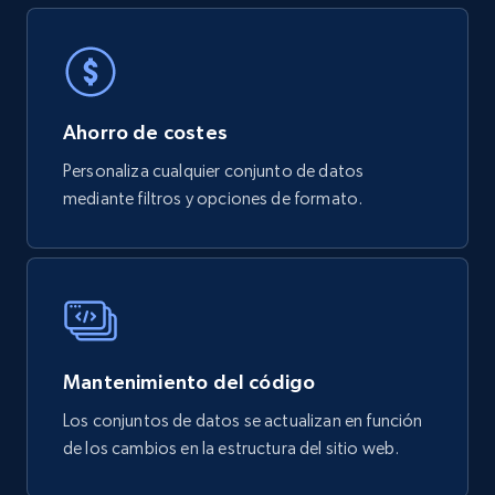
778+
80+
Buy Now
Ahorro de costes
mercadolivre.com.br products
Personaliza cualquier conjunto de datos
mediante filtros y opciones de formato.
URL, Product id, Title, Breadcrumbs, Category,
Tags, Final price, Original price, and more.
eCommerce
747+
39+
Buy Now
Mantenimiento del código
Los conjuntos de datos se actualizan en función
de los cambios en la estructura del sitio web.
Google Play Store reviews