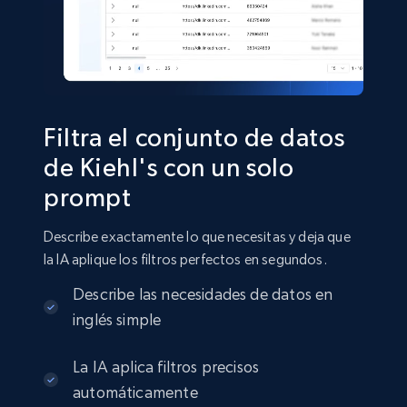
price, Currency, In stock, Color, Size, and more.
eCommerce
2.8K+
388+
Buy Now
Filtra el conjunto de datos
de Kiehl's con un solo
prompt
Amazon sellers info
Seller id, URL, Seller name, Description, Detailed
Describe exactamente lo que necesitas y deja que
info, Stars, Feedbacks, Return policy, and more.
la IA aplique los filtros perfectos en segundos.
eCommerce
Describe las necesidades de datos en
inglés simple
2.5K+
378+
Buy Now
La IA aplica filtros precisos
automáticamente