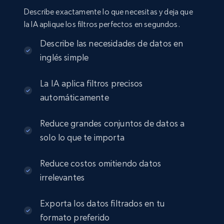
Seller id, URL, Seller name, Description, Detailed
Describe exactamente lo que necesitas y deja que
info, Stars, Feedbacks, Return policy, and more.
la IA aplique los filtros perfectos en segundos.
eCommerce
Describe las necesidades de datos en
inglés simple
2.5K+
378+
Buy Now
La IA aplica filtros precisos
automáticamente
Reduce grandes conjuntos de datos a
eBay
solo lo que te importa
URL, Product id, Title, Seller name, Seller rating,
Seller reviews, Breadcrumbs, Root category, and
more.
Reduce costos omitiendo datos
irrelevantes
eCommerce
Exporta los datos filtrados en tu
formato preferido
2.5K+
359+
Buy Now