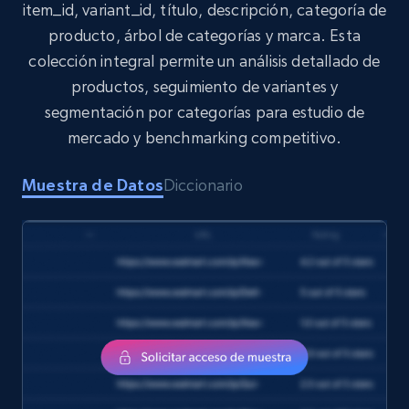
item_id, variant_id, título, descripción, categoría de
Target
producto, árbol de categorías y marca. Esta
URL, Product id, Title, Product description,
colección integral permite un análisis detallado de
Rating, Reviews count, Initial price, Discount,
and more.
productos, seguimiento de variantes y
segmentación por categorías para estudio de
eCommerce
mercado y benchmarking competitivo.
Muestra de Datos
Diccionario
1.3K+
175+
Buy Now
Amazon Walmart
URL, Title amazon, Seller name amazon, Brand
amazon, Description amazon, Initial price
amazon, Currency amazon, Availability amazon,
and more.