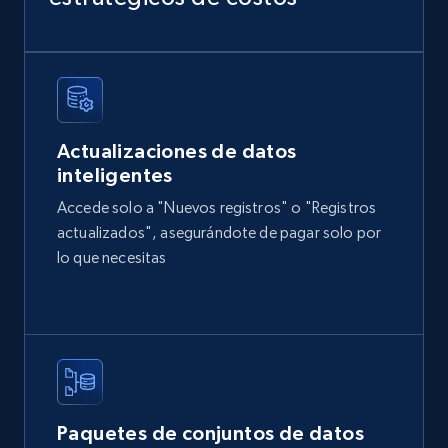
and more.
eCommerce
2.1K+
355+
Buy Now
Actualizaciones de datos
inteligentes
Accede solo a "Nuevos registros" o "Registros
Amazon products global dataset
actualizados", asegurándote de pagar solo por
Title, Seller name, Brand, Description, Initial
lo que necesitas
price, Currency, Availability, Reviews count, and
more.
eCommerce
2.1K+
375+
Buy Now
Paquetes de conjuntos de datos