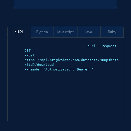
Ozon.ru products
URL, Sku, Breadcrumbs, Name, Rating, Review
cURL
Python
Javascript
Java
Ruby
count, Description, Image, and more.
curl --request 
GET 

eCommerce
--url 
https://api.brightdata.com/datasets/snapshots
/{id}/download 

--header 'Authorization: Bearer 
'

901+
114+
Buy Now
Sephora products
URL, ID, Name, Sku, In stock, Regular price,
Actual price, Unit price, and more.
eCommerce