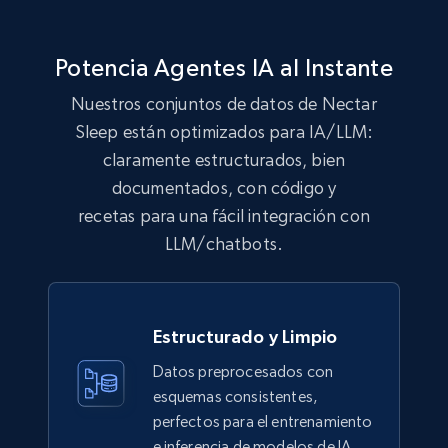
991+
165+
Buy Now
Potencia Agentes IA al Instante
Lowes.com
Nuestros conjuntos de datos de Nectar
Sleep están optimizados para IA/LLM:
URL, Domain, Marketplace pn, Sku, Other pn,
Model number, Gtin ean pn, Product name, and
claramente estructurados, bien
more.
documentados, con código y
recetas para una fácil integración con
eCommerce
LLM/chatbots.
991+
162+
Buy Now
Estructurado y Limpio
Datos preprocesados con
Ikea - Products
esquemas consistentes,
Description, In stock, Color, Size, Reviews
perfectos para el entrenamiento
count, Main image, Category url, Category, and
e inferencia de modelos de IA.