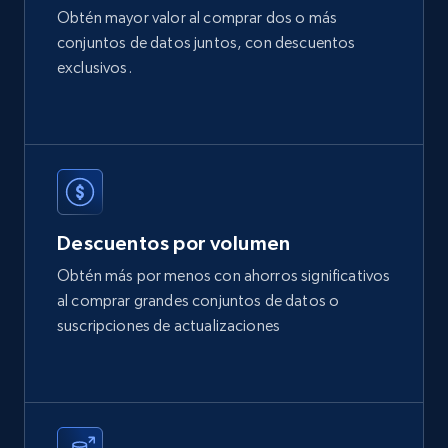
Obtén mayor valor al comprar dos o más
conjuntos de datos juntos, con descuentos
Etsy
exclusivos.
URL, Product id, Listing inventory id, Title, Rating,
Reviews count shop, Reviews count item, Initial
price, and more.
eCommerce
Descuentos por volumen
1.9K+
323+
Buy Now
Obtén más por menos con ahorros significativos
al comprar grandes conjuntos de datos o
suscripciones de actualizaciones
Amazon best seller products
Title, Seller name, Brand, Description, Initial
price, Final price, Final price high, Currency, and
more.