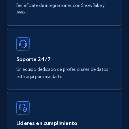
Benefíciate de integraciones con Snowflake y
Mouser - Products
AWS.
Product url, Category url, Mouser part num, Mfr
part number, Manufacturer, Image, Image high,
Manufacturer url, and more.
eCommerce
Soporte 24/7
719+
91+
Buy Now
Un equipo dedicado de profesionales de datos
está aquí para ayudarte.
Líderes en cumplimiento