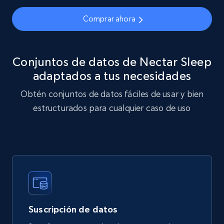
Comprar ahora
878+
124+
Buy Now
Conjuntos de datos de Nectar Sleep
adaptados a tus necesidades
Naver products
Obtén conjuntos de datos fáciles de usar y bien
URL, Product id, Title, Original price, Final price,
estructurados para cualquier caso de uso
Discount rate, Currency, Description, and more.
eCommerce
839+
46+
Buy Now
Suscripción de datos
Google Shopping products search US