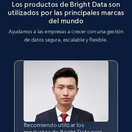
Los productos de Bright Data son
tendencias clave y preferencias de los clientes.
utilizados por las principales marcas
Comprar ahora
del mundo
Comprar ahora
Ayudamos a las empresas a crecer con una gestión
de datos segura, escalable y flexible.
Recomiendo utilizar los
Sin la posibilidad de recopilar
Contar con la mejor
calidad
y