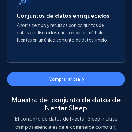
eCommerce
Conjuntos de datos enriquecidos
Ahorra tiempo y recursos con conjuntos de
1.7K+
254+
Buy Now
datos prediseñados que combinan múltiples
fuentes en un único conjunto de datos limpio
Amazon products search
Asin, URL, Name, Sponsored, Initial price, Final
price, Currency, Sold, and more.
Comprar ahora
eCommerce
Muestra del conjunto de datos de
Nectar Sleep
1.6K+
181+
Buy Now
El conjunto de datos de Nectar Sleep incluye
campos esenciales de e-commerce como url,