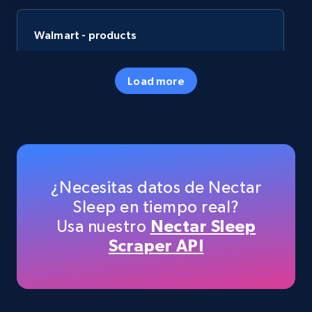
Walmart - products
URL, Final price, Sku, Currency, Gtin,
Specifications, Image urls, Top reviews, and
Load more
more.
eCommerce
5.6K+
876+
Buy Now
¿Necesitas datos de Nectar
Sleep en tiempo real?
Usa nuestro
Nectar Sleep
TikTok Shop
Scraper API
URL, Title, Available, Description, Currency, Initial
price, Final price, Discount percent, and more.
eCommerce