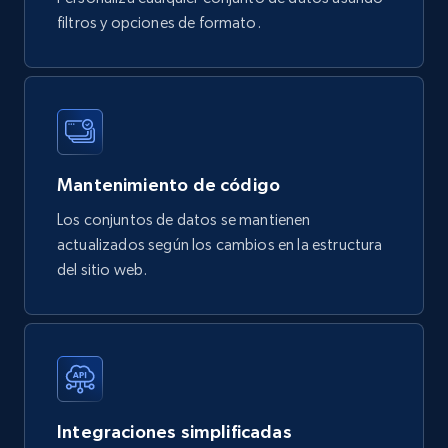
eCommerce
filtros y opciones de formato.
747+
39+
Buy Now
Google Play Store reviews
Mantenimiento de código
URL, Review id, Reviewer name, Review date,
Los conjuntos de datos se mantienen
Review rating, Review, Found helpful, App url, and
actualizados según los cambios en la estructura
more.
del sitio web.
eCommerce
740+
39+
Buy Now
Integraciones simplificadas