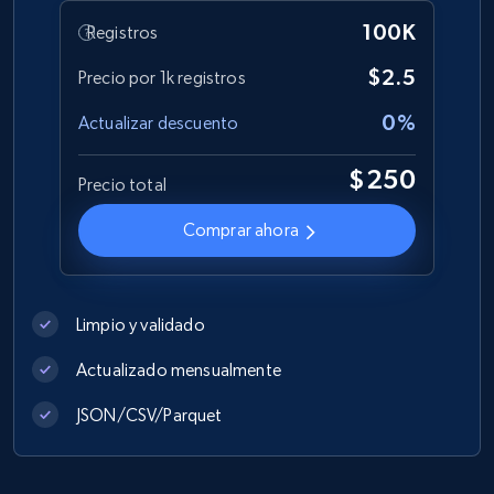
Best Buy products
100K
Registros
URL, Product id, Title, Images, Final price,
Currency, Discount, Initial price, and more.
$2.5
Precio por 1k registros
0%
Actualizar descuento
eCommerce
$250
Precio total
1.1K+
149+
Buy Now
Comprar ahora
Lazada - Products
Limpio y validado
URL, Title, Rating, Reviews, Initial price, Final
price, Currency, Stock, and more.
Actualizado mensualmente
JSON/CSV/Parquet
eCommerce