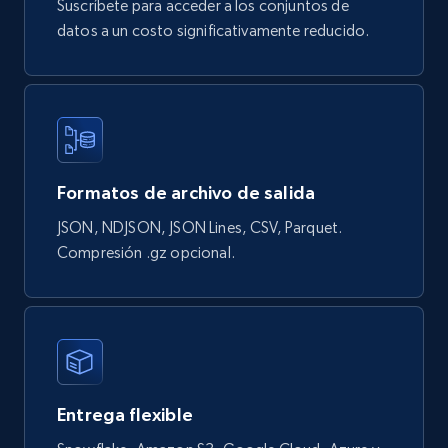
Suscríbete para acceder a los conjuntos de
URL, Product id, Title, Final price, Initial price,
datos a un costo significativamente reducido.
Currency, Rating, Reviews count, and more.
eCommerce
823+
40+
Buy Now
Formatos de archivo de salida
JSON, NDJSON, JSON Lines, CSV, Parquet.
Wayfair products
Compresión .gz opcional.
URL, Product id, Title, Rating, Reviews count,
Initial price, Discount, Final price, and more.
eCommerce
Entrega flexible
822+
80+
Buy Now