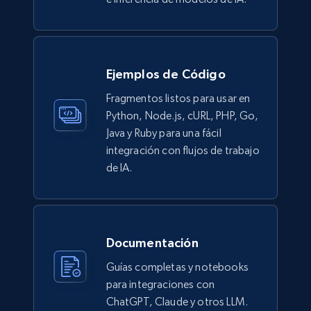
more.
eCommerce
Ejemplos de Código
943+
151+
Buy Now
Fragmentos listos para usar en
Python, Node.js, cURL, PHP, Go,
Java y Ruby para una fácil
integración con flujos de trabajo
Walmart sellers info
de IA.
Seller id, URL, Catalog seller id, Seller name, Seller
display name, Seller email, Seller phone, Seller
about us, and more.
Documentación
eCommerce
Guías completas y notebooks
para integraciones con
912+
88+
Buy Now
ChatGPT, Claude y otros LLM.