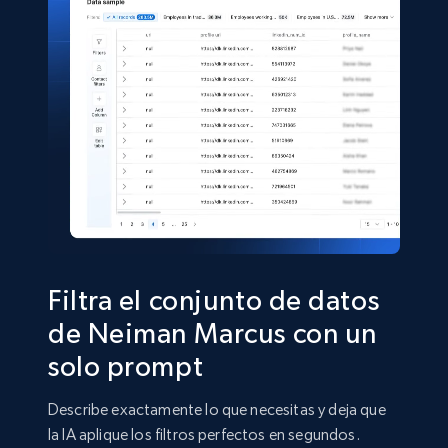
5.6K+
876+
Buy Now
TikTok Shop
URL, Title, Available, Description, Currency, Initial
price, Final price, Discount percent, and more.
eCommerce
5.4K+
668+
Buy Now
Filtra el conjunto de datos
de Neiman Marcus con un
solo prompt
Shein- Products
Product name, Description, Initial price, Final
Describe exactamente lo que necesitas y deja que
price, Currency, In stock, Color, Size, and more.
la IA aplique los filtros perfectos en segundos.