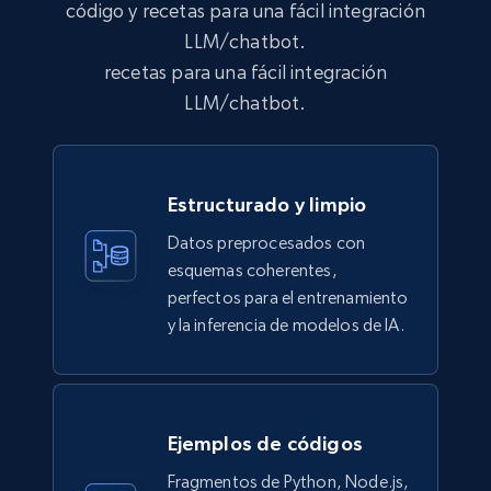
código y recetas para una fácil integración
LLM/chatbot.
Lazada - Products
recetas para una fácil integración
URL, Title, Rating, Reviews, Initial price, Final
LLM/chatbot.
price, Currency, Stock, and more.
eCommerce
Estructurado y limpio
991+
165+
Buy Now
Datos preprocesados con
esquemas coherentes,
perfectos para el entrenamiento
y la inferencia de modelos de IA.
Lowes.com
URL, Domain, Marketplace pn, Sku, Other pn,
Model number, Gtin ean pn, Product name, and
more.
Ejemplos de códigos
eCommerce
Fragmentos de Python, Node.js,