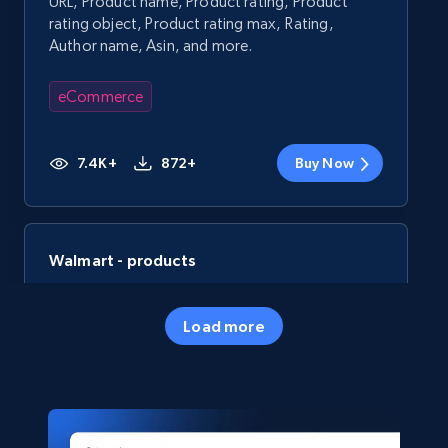
URL, Product name, Product rating, Product
rating object, Product rating max, Rating,
Author name, Asin, and more.
eCommerce
7.4K+
872+
Buy Now
Walmart - products
URL, Final price, Sku, Currency, Gtin,
Specifications, Image urls, Top reviews, and
Load more
more.
eCommerce