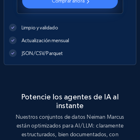
Comprar ahora
more.
eCommerce
Limpio y validado
1.2K+
208+
Buy Now
Actualización mensual
JSON/CSV/Parquet
Best Buy products
URL, Product id, Title, Images, Final price,
Currency, Discount, Initial price, and more.
Potencie los agentes de IA al
eCommerce
instante
Nuestros conjuntos de datos Neiman Marcus
1.1K+
149+
Buy Now
están optimizados para AI/LLM: claramente
estructurados, bien documentados, con