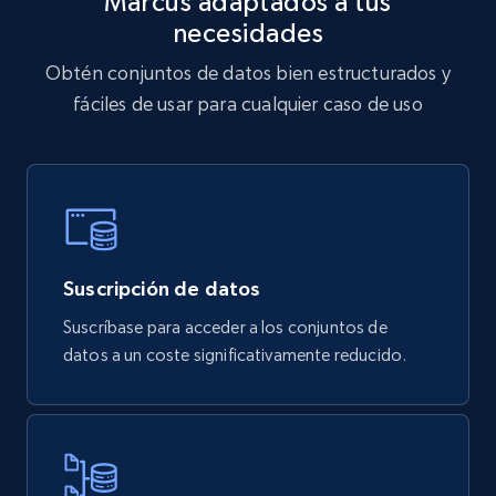
Marcus adaptados a tus
901+
114+
Buy Now
necesidades
Obtén conjuntos de datos bien estructurados y
fáciles de usar para cualquier caso de uso
Sephora products
URL, ID, Name, Sku, In stock, Regular price,
Actual price, Unit price, and more.
eCommerce
Suscripción de datos
878+
124+
Buy Now
Suscríbase para acceder a los conjuntos de
datos a un coste significativamente reducido.
Naver products
URL, Product id, Title, Original price, Final price,
Discount rate, Currency, Description, and more.