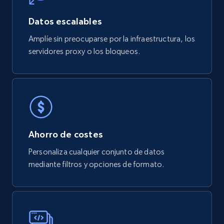
Wayfair products
Datos escalables
URL, Product id, Title, Rating, Reviews count,
Initial price, Discount, Final price, and more.
Amplíe sin preocuparse por la infraestructura, los
servidores proxy o los bloqueos.
eCommerce
822+
80+
Buy Now
Ahorro de costes
Digikey - Products
Personaliza cualquier conjunto de datos
Product url, Category url, Part number,
mediante filtros y opciones de formato.
Description, Manufacturer, Manufacturer url,
Datasheet url, Rohs compliant, and more.
eCommerce