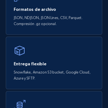
eCommerce
Formatos de archivo
JSON, NDJSON, JSON Lines, CSV, Parquet.
839+
46+
Buy Now
Compresión .gz opcional.
Google Shopping products search US
URL, Product id, Title, Final price, Initial price,
Currency, Rating, Reviews count, and more.
Entrega flexible
eCommerce
Snowflake, Amazon S3 bucket, Google Cloud,
Azure y SFTP.
823+
40+
Buy Now