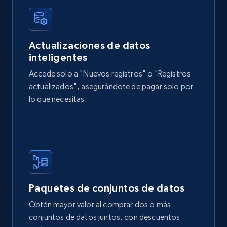
2.4K+
200+
Buy Now
Actualizaciones de datos
inteligentes
Home Depot US
Accede solo a "Nuevos registros" o "Registros
actualizados", asegurándote de pagar solo por
URL, Domain, Country code, Model number,
Sku, Product id, Product name, Manufacturer,
lo que necesitas
and more.
eCommerce
2.1K+
355+
Buy Now
Paquetes de conjuntos de datos
Obtén mayor valor al comprar dos o más
conjuntos de datos juntos, con descuentos
Amazon products global dataset