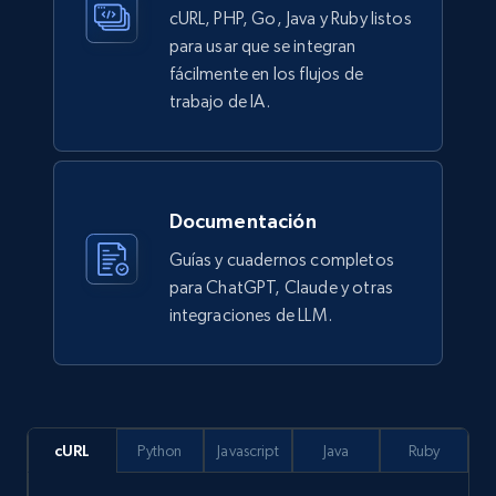
cURL, PHP, Go, Java y Ruby listos
para usar que se integran
991+
162+
Buy Now
fácilmente en los flujos de
trabajo de IA.
Ikea - Products
Description, In stock, Color, Size, Reviews
Documentación
count, Main image, Category url, Category, and
more.
Guías y cuadernos completos
para ChatGPT, Claude y otras
eCommerce
integraciones de LLM.
943+
151+
Buy Now
cURL
Python
Javascript
Java
Ruby
Walmart sellers info