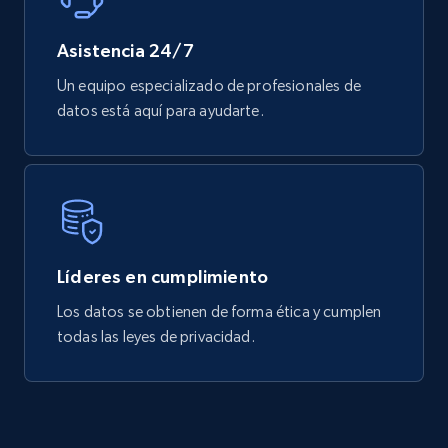
more.
Asistencia 24/7
eCommerce
Un equipo especializado de profesionales de
datos está aquí para ayudarte.
740+
39+
Buy Now
Mouser - Products
Product url, Category url, Mouser part num, Mfr
Líderes en cumplimiento
part number, Manufacturer, Image, Image high,
Manufacturer url, and more.
Los datos se obtienen de forma ética y cumplen
todas las leyes de privacidad.
eCommerce
719+
91+
Buy Now