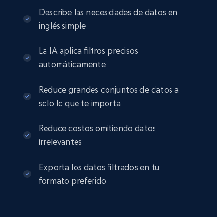
Describe las necesidades de datos en
eCommerce
inglés simple
2.8K+
388+
Buy Now
La IA aplica filtros precisos
automáticamente
Reduce grandes conjuntos de datos a
Amazon sellers info
solo lo que te importa
Seller id, URL, Seller name, Description, Detailed
info, Stars, Feedbacks, Return policy, and more.
Reduce costos omitiendo datos
irrelevantes
eCommerce
Exporta los datos filtrados en tu
2.5K+
378+
Buy Now
formato preferido