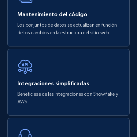
778+
80+
Buy Now
Mantenimiento del código
Los conjuntos de datos se actualizan en función
de los cambios en la estructura del sitio web.
mercadolivre.com.br products
URL, Product id, Title, Breadcrumbs, Category,
Tags, Final price, Original price, and more.
eCommerce
Integraciones simplificadas
747+
39+
Buy Now
Benefíciese de las integraciones con Snowflake y
AWS.
Google Play Store reviews
URL, Review id, Reviewer name, Review date,
Review rating, Review, Found helpful, App url, and