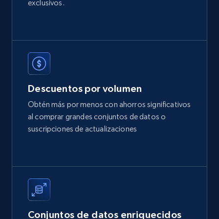
exclusivos.
Title, Seller name, Brand, Description, Initial
price, Currency, Availability, Reviews count, and
more.
eCommerce
2.1K+
375+
Buy Now
Descuentos por volumen
Obtén más por menos con ahorros significativos
al comprar grandes conjuntos de datos o
suscripciones de actualizaciones
Etsy
URL, Product id, Listing inventory id, Title, Rating,
Reviews count shop, Reviews count item, Initial
price, and more.
eCommerce
Conjuntos de datos enriquecidos