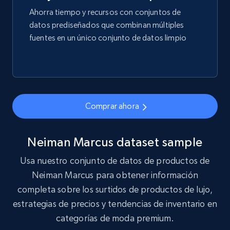
1.9K+
323+
Buy Now
Ahorra tiempo y recursos con conjuntos de
datos prediseñados que combinan múltiples
fuentes en un único conjunto de datos limpio
Amazon best seller products
Title, Seller name, Brand, Description, Initial
price, Final price, Final price high, Currency, and
more.
Comprar ahora
eCommerce
Neiman Marcus dataset sample
1.7K+
254+
Buy Now
Usa nuestro conjunto de datos de productos de
Neiman Marcus para obtener información
completa sobre los surtidos de productos de lujo,
estrategias de precios y tendencias de inventario en
Amazon products search
categorías de moda premium.
Asin, URL, Name, Sponsored, Initial price, Final