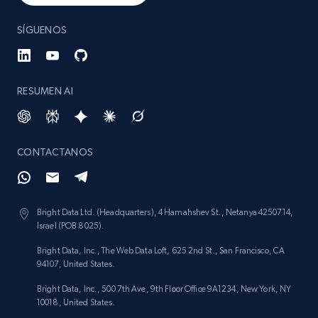
SÍGUENOS
RESUMEN AI
CONTACTANOS
Bright Data Ltd. (Headquarters), 4 Hamahshev St., Netanya 4250714,
Israel (POB 8025).
Bright Data, Inc., The Web Data Loft, 625 2nd St., San Francisco, CA
94107, United States.
Bright Data, Inc., 500 7th Ave, 9th Floor Office 9A1234, New York, NY
10018, United States.