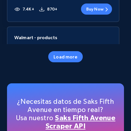
7.4K+
870+
Buy Now
Walmart - products
URL, Final price, Sku, Currency, Gtin,
Specifications, Image urls, Top reviews, and
Load more
more.
eCommerce
5.6K+
875+
Buy Now
¿Necesitas datos de Saks Fifth
Avenue en tiempo real?
Usa nuestro
Saks Fifth Avenue
TikTok Shop
Scraper API