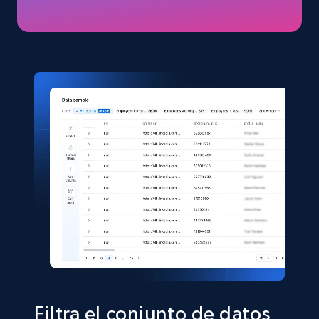
URL, Title, Available, Description, Currency, Initial
price, Final price, Discount percent, and more.
eCommerce
5.4K+
667+
Buy Now
Shein- Products
Product name, Description, Initial price, Final
price, Currency, In stock, Color, Size, and more.
eCommerce
2.8K+
388+
Buy Now
Filtra el conjunto de datos