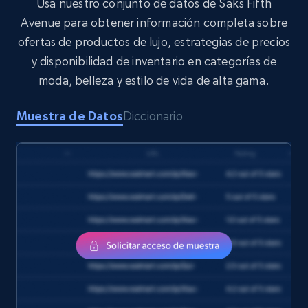
Usa nuestro conjunto de datos de Saks Fifth
Avenue para obtener información completa sobre
ofertas de productos de lujo, estrategias de precios
y disponibilidad de inventario en categorías de
Target
moda, belleza y estilo de vida de alta gama.
URL, Product id, Title, Product description,
Rating, Reviews count, Initial price, Discount,
Muestra de Datos
Diccionario
and more.
eCommerce
1.3K+
175+
Buy Now
Amazon Walmart
URL, Title amazon, Seller name amazon, Brand
amazon, Description amazon, Initial price