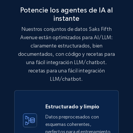
Potencie los agentes de IA al
eCommerce
instante
Nuestros conjuntos de datos Saks Fifth
991+
162+
Buy Now
Avenue están optimizados para AI/LLM:
claramente estructurados, bien
documentados, con código y recetas para
Lazada - Products
una fácil integración LLM/chatbot.
URL, Title, Rating, Reviews, Initial price, Final
recetas para una fácil integración
price, Currency, Stock, and more.
LLM/chatbot.
eCommerce
Estructurado y limpio
988+
160+
Buy Now
Datos preprocesados con
esquemas coherentes,
perfectos para el entrenamiento