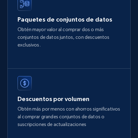
2.1K+
353+
Buy Now
Paquetes de conjuntos de datos
Obtén mayor valor al comprar dos o más
conjuntos de datos juntos, con descuentos
Etsy
exclusivos.
URL, Product id, Listing inventory id, Title, Rating,
Reviews count shop, Reviews count item, Initial
price, and more.
eCommerce
Descuentos por volumen
1.9K+
322+
Buy Now
Obtén más por menos con ahorros significativos
al comprar grandes conjuntos de datos o
suscripciones de actualizaciones
Amazon best seller products