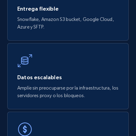
Entrega flexible
821+
80+
Buy Now
Snowflake, Amazon S3 bucket, Google Cloud,
Azure y SFTP.
Digikey - Products
Product url, Category url, Part number,
Description, Manufacturer, Manufacturer url,
Datasheet url, Rohs compliant, and more.
Datos escalables
eCommerce
Amplíe sin preocuparse por la infraestructura, los
servidores proxy o los bloqueos.
775+
80+
Buy Now
mercadolivre.com.br products