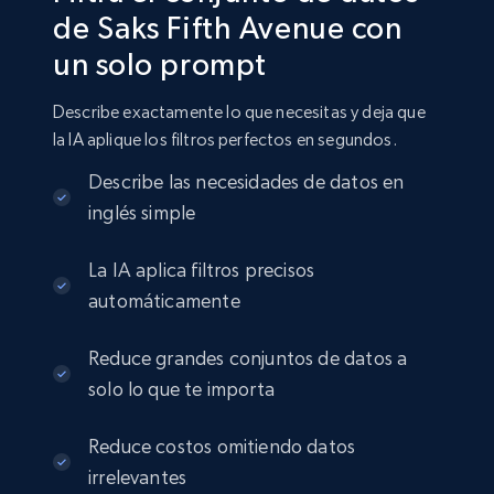
de Saks Fifth Avenue con
un solo prompt
Amazon sellers info
Seller id, URL, Seller name, Description, Detailed
Describe exactamente lo que necesitas y deja que
info, Stars, Feedbacks, Return policy, and more.
la IA aplique los filtros perfectos en segundos.
eCommerce
Describe las necesidades de datos en
inglés simple
2.5K+
378+
Buy Now
La IA aplica filtros precisos
automáticamente
Reduce grandes conjuntos de datos a
eBay
solo lo que te importa
URL, Product id, Title, Seller name, Seller rating,
Seller reviews, Breadcrumbs, Root category, and
more.
Reduce costos omitiendo datos
irrelevantes