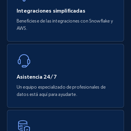
740+
39+
Buy Now
Integraciones simplificadas
Benefíciese de las integraciones con Snowflake y
AWS.
Mouser - Products
Product url, Category url, Mouser part num, Mfr
part number, Manufacturer, Image, Image high,
Manufacturer url, and more.
eCommerce
Asistencia 24/7
717+
91+
Buy Now
Un equipo especializado de profesionales de
datos está aquí para ayudarte.