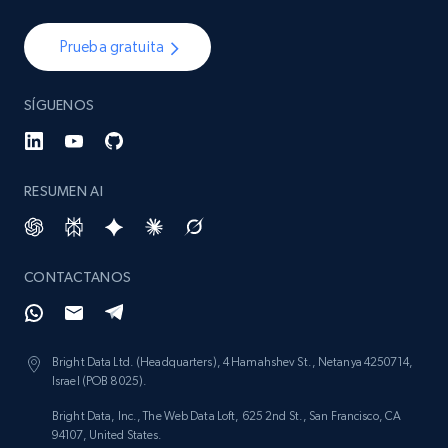
Prueba gratuita
SÍGUENOS
RESUMEN AI
CONTACTANOS
Bright Data Ltd. (Headquarters), 4 Hamahshev St., Netanya 4250714,
Israel (POB 8025).
Bright Data, Inc., The Web Data Loft, 625 2nd St., San Francisco, CA
94107, United States.