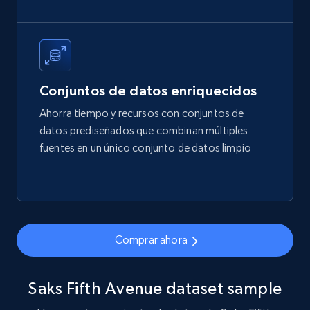
Title, Seller name, Brand, Description, Initial
price, Final price, Final price high, Currency, and
more.
eCommerce
Conjuntos de datos enriquecidos
Ahorra tiempo y recursos con conjuntos de
1.7K+
254+
Buy Now
datos prediseñados que combinan múltiples
fuentes en un único conjunto de datos limpio
Amazon products search
Asin, URL, Name, Sponsored, Initial price, Final
price, Currency, Sold, and more.
Comprar ahora
eCommerce
Saks Fifth Avenue dataset sample
1.6K+
181+
Buy Now