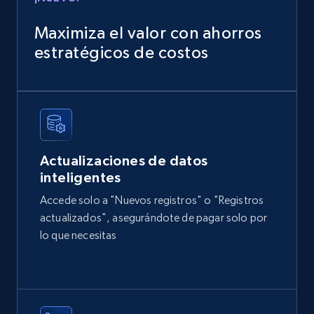
Amazon products global dataset
Title, Seller name, Brand, Description, Initial
Maximiza el valor con ahorros
price, Currency, Availability, Reviews count, and
estratégicos de costos
more.
eCommerce
2.1K+
375+
Buy Now
Actualizaciones de datos
inteligentes
Accede solo a "Nuevos registros" o "Registros
Home Depot US
actualizados", asegurándote de pagar solo por
URL, Domain, Country code, Model number,
lo que necesitas
Sku, Product id, Product name, Manufacturer,
and more.
eCommerce