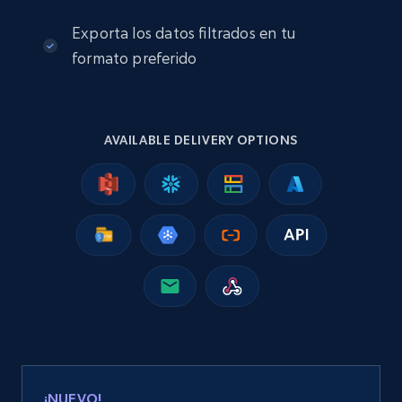
eCommerce
Exporta los datos filtrados en tu
formato preferido
2.5K+
359+
Buy Now
AVAILABLE DELIVERY OPTIONS
Google Shopping
URL, Product id, Title, Product description,
Rating, Reviews count, Images, Variations, and
more.
eCommerce
2.4K+
199+
Buy Now
¡NUEVO!