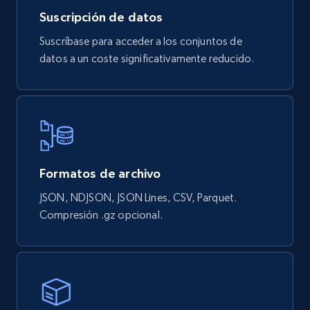
Suscripción de datos
Suscríbase para acceder a los conjuntos de
Google Shopping products search US
datos a un coste significativamente reducido.
URL, Product id, Title, Final price, Initial price,
Currency, Rating, Reviews count, and more.
eCommerce
822+
40+
Buy Now
Formatos de archivo
JSON, NDJSON, JSON Lines, CSV, Parquet.
Compresión .gz opcional.
Wayfair products
URL, Product id, Title, Rating, Reviews count,
Initial price, Discount, Final price, and more.
eCommerce