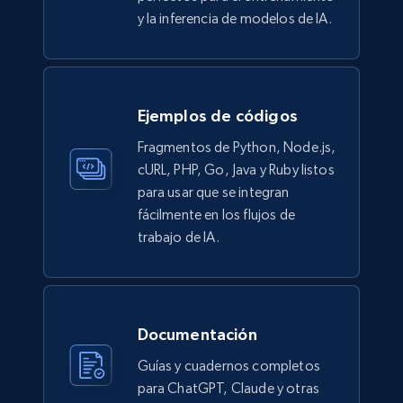
Ikea - Products
y la inferencia de modelos de IA.
Description, In stock, Color, Size, Reviews
count, Main image, Category url, Category, and
more.
Ejemplos de códigos
eCommerce
Fragmentos de Python, Node.js,
cURL, PHP, Go, Java y Ruby listos
para usar que se integran
943+
151+
Buy Now
fácilmente en los flujos de
trabajo de IA.
Walmart sellers info
Seller id, URL, Catalog seller id, Seller name, Seller
display name, Seller email, Seller phone, Seller
Documentación
about us, and more.
Guías y cuadernos completos
para ChatGPT, Claude y otras
eCommerce