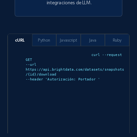
integraciones de LLM.
912+
88+
Buy Now
cURL
Python
Javascript
Java
Ruby
Ozon.ru products
curl --request 
URL, Sku, Breadcrumbs, Name, Rating, Review
GET 

count, Description, Image, and more.
--url 
https://api.brightdata.com/datasets/snapshots
/{id}/download 

eCommerce
--header 'Autorización: Portador 
'

898+
114+
Buy Now
Sephora products