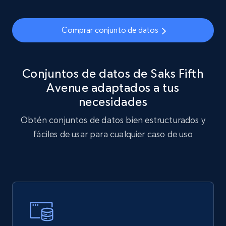
URL, ID, Name, Sku, In stock, Regular price,
Actual price, Unit price, and more.
Comprar conjunto de datos
eCommerce
Conjuntos de datos de Saks Fifth
877+
124+
Buy Now
Avenue adaptados a tus
necesidades
Obtén conjuntos de datos bien estructurados y
Naver products
fáciles de usar para cualquier caso de uso
URL, Product id, Title, Original price, Final price,
Discount rate, Currency, Description, and more.
eCommerce
838+
46+
Buy Now