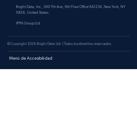
Bright Data, Inc., 500 7th Ave, 9th Floor Office 9A1234, New York, NY
10018, United States.
IPPN Group Ltd.
© Copyright 2026 Bright Data Ltd. | Todos los derechos reservados
Menú de Accesibilidad