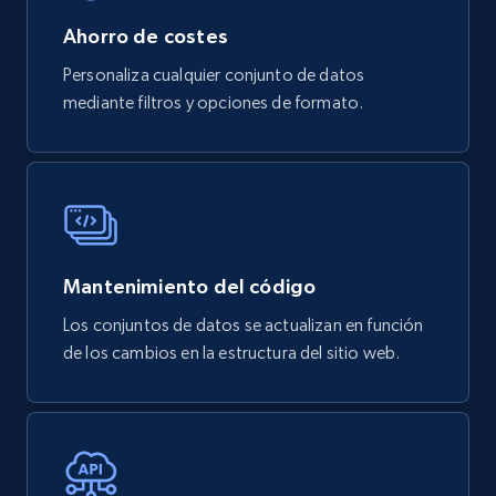
URL, Product id, Title, Breadcrumbs, Category,
Ahorro de costes
Tags, Final price, Original price, and more.
Personaliza cualquier conjunto de datos
mediante filtros y opciones de formato.
eCommerce
747+
39+
Buy Now
Mantenimiento del código
Google Play Store reviews
URL, Review id, Reviewer name, Review date,
Los conjuntos de datos se actualizan en función
Review rating, Review, Found helpful, App url, and
de los cambios en la estructura del sitio web.
more.
eCommerce