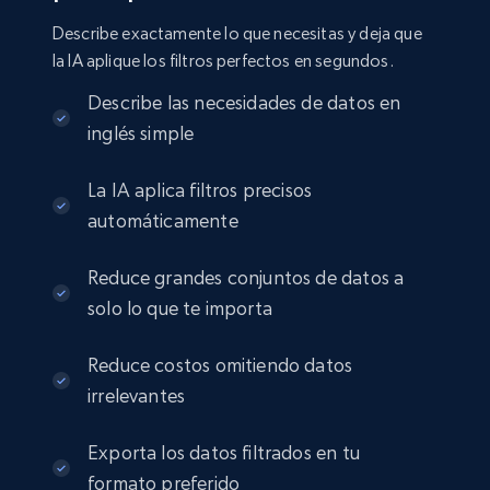
Amazon sellers info
Describe exactamente lo que necesitas y deja que
Seller id, URL, Seller name, Description, Detailed
la IA aplique los filtros perfectos en segundos.
info, Stars, Feedbacks, Return policy, and more.
Describe las necesidades de datos en
eCommerce
inglés simple
La IA aplica filtros precisos
2.5K+
378+
Buy Now
automáticamente
Reduce grandes conjuntos de datos a
solo lo que te importa
eBay
URL, Product id, Title, Seller name, Seller rating,
Reduce costos omitiendo datos
Seller reviews, Breadcrumbs, Root category, and
more.
irrelevantes
eCommerce
Exporta los datos filtrados en tu
formato preferido