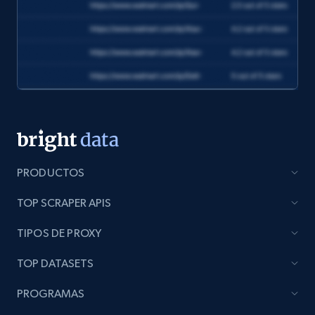
eCommerce
1.2K+
132+
Buy Now
Zara - Products
Category id, Product id, Product name, Price,
PRODUCTOS
Currency, Colour code, Colour, Description, and
more.
TOP SCRAPER APIS
eCommerce
TIPOS DE PROXY
TOP DATASETS
1.2K+
208+
Buy Now
PROGRAMAS