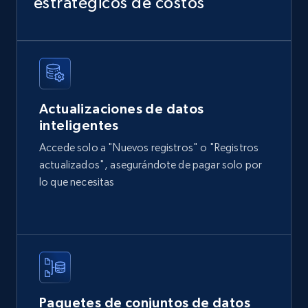
estratégicos de costos
Sku, Product id, Product name, Manufacturer,
and more.
eCommerce
Actualizaciones de datos
2.1K+
355+
Buy Now
inteligentes
Accede solo a "Nuevos registros" o "Registros
actualizados", asegurándote de pagar solo por
Amazon products global dataset
lo que necesitas
Title, Seller name, Brand, Description, Initial
price, Currency, Availability, Reviews count, and
more.
eCommerce
Paquetes de conjuntos de datos