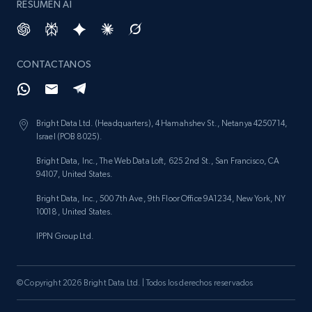
RESUMEN AI
991+
165+
Buy Now
CONTACTANOS
Lowes.com
URL, Domain, Marketplace pn, Sku, Other pn,
Bright Data Ltd. (Headquarters), 4 Hamahshev St., Netanya 4250714,
Model number, Gtin ean pn, Product name, and
Israel (POB 8025).
more.
Bright Data, Inc., The Web Data Loft, 625 2nd St., San Francisco, CA
94107, United States.
eCommerce
Bright Data, Inc., 500 7th Ave, 9th Floor Office 9A1234, New York, NY
10018, United States.
991+
162+
Buy Now
IPPN Group Ltd.
© Copyright 2026 Bright Data Ltd. | Todos los derechos reservados
Ikea - Products