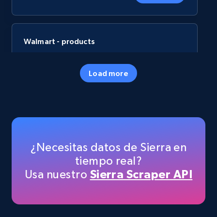
Walmart - products
URL, Final price, Sku, Currency, Gtin,
Specifications, Image urls, Top reviews, and
Load more
more.
eCommerce
5.6K+
875+
Buy Now
¿Necesitas datos de Sierra en
tiempo real?
Usa nuestro
Sierra Scraper API
TikTok Shop
URL, Title, Available, Description, Currency, Initial
price, Final price, Discount percent, and more.