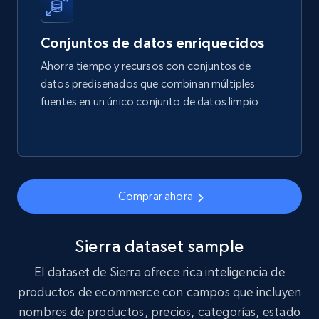
more.
Conjuntos de datos enriquecidos
eCommerce
Ahorra tiempo y recursos con conjuntos de
datos prediseñados que combinan múltiples
1.7K+
254+
Buy Now
fuentes en un único conjunto de datos limpio
Amazon products search
Asin, URL, Name, Sponsored, Initial price, Final
Comprar ahora
price, Currency, Sold, and more.
eCommerce
Sierra dataset sample
El dataset de Sierra ofrece rica inteligencia de
1.6K+
181+
Buy Now
productos de ecommerce con campos que incluyen
nombres de productos, precios, categorías, estado