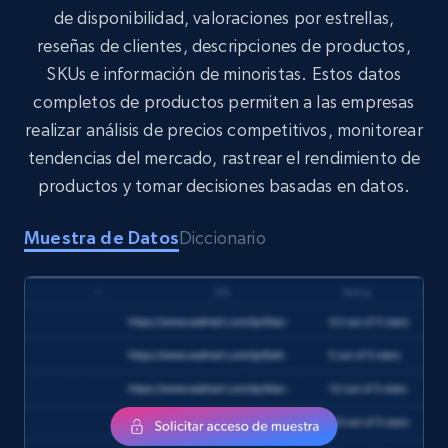
de disponibilidad, valoraciones por estrellas,
reseñas de clientes, descripciones de productos,
Target
SKUs e información de minoristas. Estos datos
URL, Product id, Title, Product description,
completos de productos permiten a las empresas
Rating, Reviews count, Initial price, Discount,
and more.
realizar análisis de precios competitivos, monitorear
tendencias del mercado, rastrear el rendimiento de
eCommerce
productos y tomar decisiones basadas en datos.
Muestra de Datos
Diccionario
1.3K+
175+
Buy Now
Amazon Walmart
URL, Title amazon, Seller name amazon, Brand
amazon, Description amazon, Initial price
amazon, Currency amazon, Availability amazon,
and more.