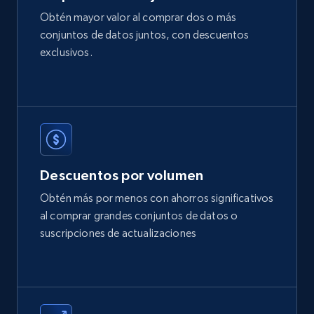
2.1K+
375+
Buy Now
Obtén mayor valor al comprar dos o más
conjuntos de datos juntos, con descuentos
exclusivos.
Etsy
URL, Product id, Listing inventory id, Title, Rating,
Reviews count shop, Reviews count item, Initial
price, and more.
eCommerce
Descuentos por volumen
Obtén más por menos con ahorros significativos
1.9K+
323+
Buy Now
al comprar grandes conjuntos de datos o
suscripciones de actualizaciones
Amazon best seller products
Title, Seller name, Brand, Description, Initial
price, Final price, Final price high, Currency, and