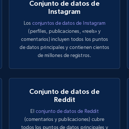
Conjunto de datos de
"samp
}
Instagram
}
}
Los
conjuntos de datos de Instagram
}
,
"related_sear
(perfiles, publicaciones, «reels» y
"type"
:
"ar
"active"
:
t
comentarios) incluyen todos los puntos
"items"
:
{
de datos principales y contienen cientos
"type"
:
"
"fields"
:
de millones de registros.
"relate
"type
"acti
"samp
}
,
"relate
Conjunto de datos de
"type
"acti
Reddit
"samp
}
El
conjunto de datos de Reddit
}
}
(comentarios y publicaciones) cubre
}
}
todos los puntos de datos principales y