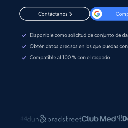
Proxies
Comienza d
residenciales
$5
$2.5/G
Contáctanos
Comp
50% OFF
INFRAESTRUCTURA PROXY
Comienza d
Proxies de ISP
$1.3/IP
Disponible como solicitud de conjunto de d
Proxies residenciales
50% OFF
400M+ IPs globales de dispositivos 
pares reales
Obtén datos precisos en los que puedas con
Proxies de datacenter
Compatible al 100 % con el raspado
Proxies fiables y de alta velocidad pa
una extracción de datos eficaz