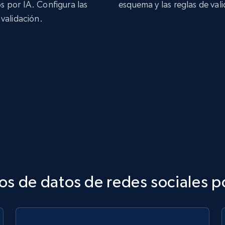
"samp
 por IA. Configura las
esquema y las reglas de val
}
,
 validación.
"broadc
"type
"acti
"samp
}
,
"stream
"type
"acti
"samp
}
,
"chat_m
"type
"acti
"samp
}
,
"subscr
"type
"acti
os de datos de redes sociales p
"samp
}
,
"donati
"type
"acti