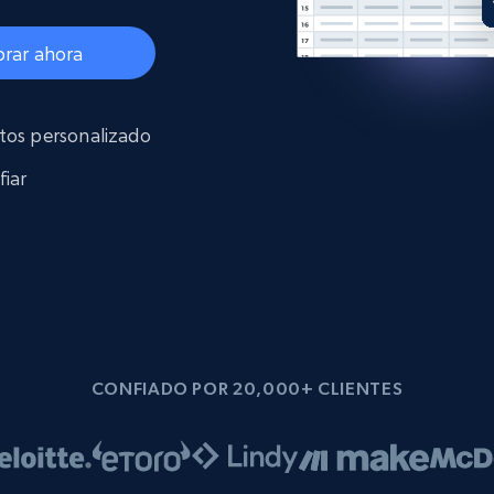
Proxies de
collected
Comienza desde
esde
$0.9/IP
datacenter
B
rar ahora
esde
atos personalizado
Proxies de ISP
de
Más de 1,300,000+ proxies residenciales
estáticos totalmente compatibles
fiar
ra
CONFIADO POR 20,000+ CLIENTES