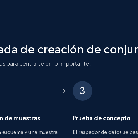
"samp
}
,
"follow
"type
"acti
"samp
}
,
"averag
ada de creación de conju
"type
"acti
"samp
}
,
s para centrarte en lo importante.
"stream
"type
"acti
"samp
}
,
"peak_v
"type
"acti
"samp
n de muestras
Prueba de concepto
}
,
"langua
"type
 esquema y una muestra
El raspador de datos se bas
"acti