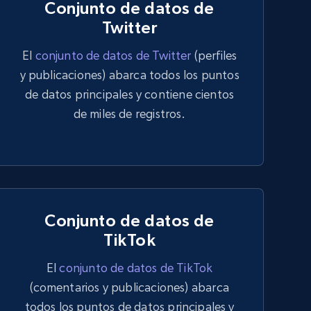
Conjunto de datos de
le_value"
:
15000
Twitter
El
conjunto de datos de Twitter
(perfiles
ches"
:
{
y publicaciones) abarca todos los puntos
ray"
,
rue
,
de datos principales y contiene cientos
de miles de registros.
object"
,
{
d_search_term"
:
{
"
:
"text"
,
ve"
:
true
,
le_value"
:
"top gaming streamers"
d_search_link"
:
{
Conjunto de datos de
"
:
"url"
,
ve"
:
true
,
TikTok
le_value"
:
"https://twitch.tv/top-gaming-streamers"
El
conjunto de datos de TikTok
(comentarios y publicaciones) abarca
todos los puntos de datos principales y