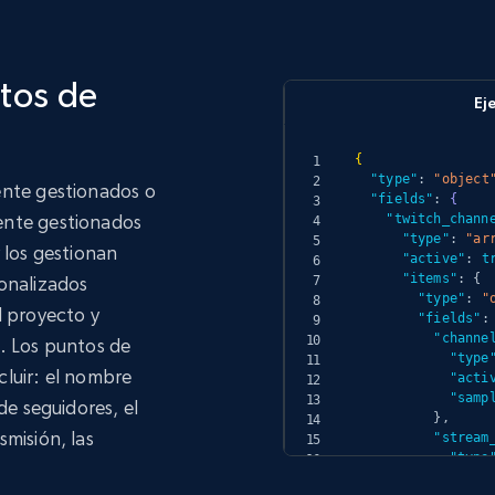
tos de
Ej
{
"type"
:
"object
ente gestionados o
"fields"
:
{
ente gestionados
"twitch_chann
"type"
:
"ar
 los gestionan
"active"
:
t
"items"
:
{
sonalizados
"type"
:
"
l proyecto y
"fields"
:
"channe
. Los puntos de
"type
cluir: el nombre
"acti
"samp
de seguidores, el
}
,
misión, las
"stream
"type
"acti