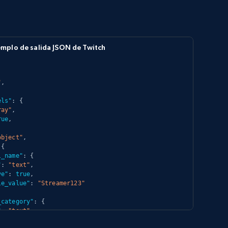
emplo de salida JSON de Twitch
"
,
els"
:
{
ray"
,
rue
,
object"
,
{
l_name"
:
{
"
:
"text"
,
ve"
:
true
,
le_value"
:
"Streamer123"
_category"
:
{
"
:
"text"
,
ve"
:
true
,