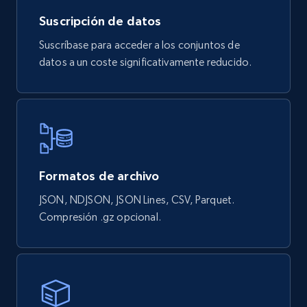
Suscripción de datos
4.3K+
381+
Buy Now
Suscríbase para acceder a los conjuntos de
datos a un coste significativamente reducido.
Google maps reviews
URL, Place id, Place name, Country, Address,
Review id, Reviewer name, Reviews by reviewer,
and more.
Formatos de archivo
Business
JSON, NDJSON, JSON Lines, CSV, Parquet.
Compresión .gz opcional.
4.2K+
303+
Buy Now
Instagram - Reels