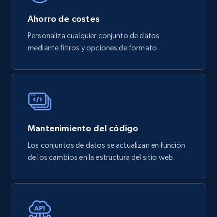
3.6K+
581+
Buy Now
Ahorro de costes
Personaliza cualquier conjunto de datos
mediante filtros y opciones de formato.
X (formerly Twitter) - Profiles
X id, URL, ID, Profile name, Biography, Is verified,
Profile image link, External link, and more.
Social media
Mantenimiento del código
3.5K+
225+
Buy Now
Los conjuntos de datos se actualizan en función
de los cambios en la estructura del sitio web.
IMDB media
Title, Popularity, Genres, Presentation, Credit,
Videos, Photos, Top cast, and more.