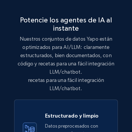
lc, and more.
Potencie los agentes de IA al
Business
Enriquecido
instante
Nuestros conjuntos de datos Yapo están
6.3K+
540+
Buy Now
optimizados para AI/LLM: claramente
estructurados, bien documentados, con
código y recetas para una fácil integración
Walmart - products
LLM/chatbot.
URL, Final price, Sku, Currency, Gtin,
recetas para una fácil integración
Specifications, Image urls, Top reviews, and
LLM/chatbot.
more.
eCommerce
Estructurado y limpio
5.6K+
877+
Buy Now
Datos preprocesados con