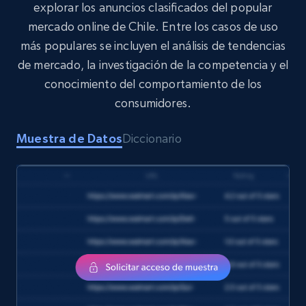
explorar los anuncios clasificados del popular
8.1K+
716+
Buy Now
mercado online de Chile. Entre los casos de uso
más populares se incluyen el análisis de tendencias
de mercado, la investigación de la competencia y el
conocimiento del comportamiento de los
Amazon Reviews
consumidores.
URL, Product name, Product rating, Product
rating object, Product rating max, Rating,
Author name, Asin, and more.
Muestra de Datos
Diccionario
eCommerce
7.4K+
872+
Buy Now
TikTok - Posts
URL, Post id, Description, Create time, Digg