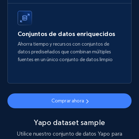
Account id, Nickname, Biography, Awg
engagement rate, Comment engagement rate,
Like engagement rate, Bio link, Predicted lang,
and more.
Conjuntos de datos enriquecidos
Social media
Ahorra tiempo y recursos con conjuntos de
datos prediseñados que combinan múltiples
fuentes en un único conjunto de datos limpio
8.3K+
963+
Buy Now
Youtube - Videos posts
Comprar ahora
URL, Title, Youtuber, Youtuber md5, Video url,
Video length, Likes, Views, and more.
Yapo dataset sample
Social media
Utilice nuestro conjunto de datos Yapo para