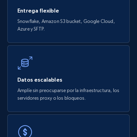
URL, User posted, Description, Hashtags, Num
Entrega flexible
comments, Date posted, Likes, Views, and
Snowflake, Amazon S3 bucket, Google Cloud,
more.
Azure y SFTP.
Social media
3.7K+
436+
Buy Now
Datos escalables
Airbnb Properties Information
Amplíe sin preocuparse por la infraestructura, los
Name, Price, Image, Description, Category,
servidores proxy o los bloqueos.
Availability, Discount, Reviews, and more.
Travel