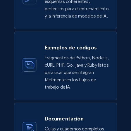
esquemas coherentes,
perfectos para el entrenamiento
y la inferencia de modelos de IA.
TikTok Shop
URL, Title, Available, Description, Currency, Initial
price, Final price, Discount percent, and more.
Ejemplos de códigos
eCommerce
Fragmentos de Python, Node.js,
cURL, PHP, Go, Java y Ruby listos
5.4K+
668+
Buy Now
para usar que se integran
fácilmente en los flujos de
trabajo de IA.
Employees business enriched dataset
URL, Profile url, Linkedin num id, Avatar, Profile
name, Certifications, Profile location, Profile
Documentación
connections, and more.
Guías y cuadernos completos