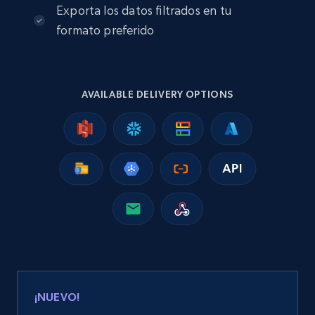
Exporta los datos filtrados en tu
Business
formato preferido
13.3K+
1.7K+
Buy Now
AVAILABLE DELIVERY OPTIONS
Instagram - Posts
URL, User posted, Description, Hashtags, Num
comments, Date posted, Likes, Photos, and
more.
Social media
13.2K+
1.6K+
Buy Now
¡NUEVO!