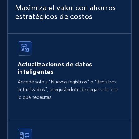
Maximiza el valor con ahorros
Zillow properties listing information
estratégicos de costos
Zpid, City, State, HomeStatus, Address,
IsListingClaimedByCurrentSignedInUser,
IsCurrentSignedInAgentResponsible, Bedrooms,
and more.
Real estate
Popular
Actualizaciones de datos
inteligentes
12K+
1.3K+
Buy Now
Accede solo a "Nuevos registros" o "Registros
actualizados", asegurándote de pagar solo por
lo que necesitas
LinkedIn posts
URL, ID, User id, Use url, Title, Headline, Post
text, Date posted, and more.