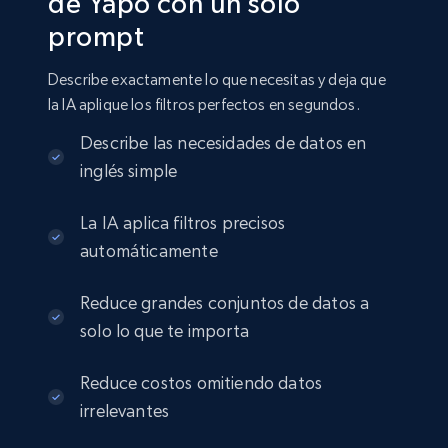
de Yapo con un solo
prompt
Linkedin job listings information
Describe exactamente lo que necesitas y deja que
URL, Job posting id, Job title, Company name,
la IA aplique los filtros perfectos en segundos.
Company id, Job location, Job summary, Job
seniority level, and more.
Describe las necesidades de datos en
inglés simple
Business
La IA aplica filtros precisos
automáticamente
15.3K+
2.2K+
Buy Now
Reduce grandes conjuntos de datos a
solo lo que te importa
Google Maps full information
Reduce costos omitiendo datos
Place id, URL, Country, Name, Category,
Address, Description, Business details, and
irrelevantes
more.