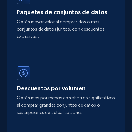
Social media
Paquetes de conjuntos de datos
Obtén mayor valor al comprar dos o más
11.3K+
1.5K+
Buy Now
conjuntos de datos juntos, con descuentos
exclusivos.
X (formerly Twitter) - Posts
ID, User posted, Name, Description, Date
posted, Photos, URL, Quoted post, and more.
Social media
Descuentos por volumen
Obtén más por menos con ahorros significativos
10.4K+
1.2K+
Buy Now
al comprar grandes conjuntos de datos o
suscripciones de actualizaciones
TikTok - Profiles