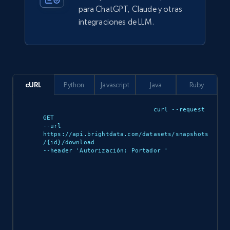
Business
Enriquecido
para ChatGPT, Claude y otras
integraciones de LLM.
5.3K+
384+
Buy Now
cURL
Python
Javascript
Java
Ruby
YouTube - Channels
URL, Handle, Handle md5, Banner img, Profile
curl --request 
GET 

image, Name, Subscribers, Description, and
--url 
more.
https://api.brightdata.com/datasets/snapshots
/{id}/download 

--header 'Autorización: Portador 
'

Social media
4.5K+
508+
Buy Now