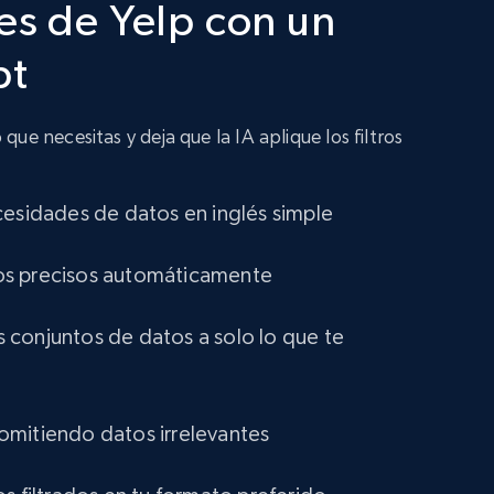
es de Yelp con un
4.3K+
381+
Buy Now
pt
ue necesitas y deja que la IA aplique los filtros
LinkedIn profiles Jobs Listings
URL, Linkedin id, Name, About, Position,
Optional jobs, Country code, Experience, and
cesidades de datos en inglés simple
more.
ltros precisos automáticamente
Business
conjuntos de datos a solo lo que te
3.1K+
95+
Buy Now
mitiendo datos irrelevantes
Zoominfo companies information