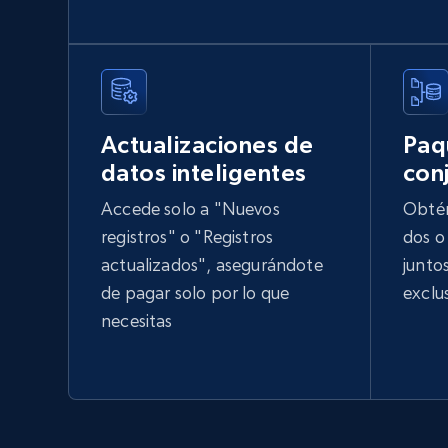
2.5K+
339+
Buy Now
G2 software - product reviews
Review id, Author id, Author, Position, Company
Actualizaciones de
Paq
size, Stars, Date, Title, and more.
datos inteligentes
con
Accede solo a "Nuevos
Obtén
Business
registros" o "Registros
dos o
actualizados", asegurándote
junto
de pagar solo por lo que
exclu
1.6K+
136+
Buy Now
necesitas
Xing social network
Account id, FamilyName, Gender, Membership,