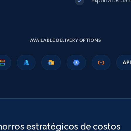
Exporta los dato
URL, ID, Company name, Company socials, Year
founded, Status, Employees, Latest deal type,
and more.
Business
AVAILABLE DELIVERY OPTIONS
2.7K+
276+
Buy Now
G2 software product overview
URL, Product name, Product id, Rating,
Description, Product url, Seller, Ownership, and
more.
Business
Enriquecido
horros estratégicos de costos