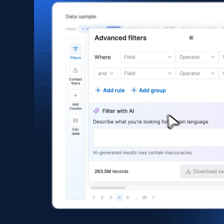
6.3K+
539+
Buy Now
Google maps reviews
URL, Place id, Place name, Country, Address,
Review id, Reviewer name, Reviews by reviewer,
and more.
Business
4.2K+
303+
Buy Now
Yelp businesses overview