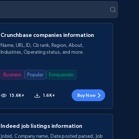
Crunchbase companies information
Name, URL, ID, Cb rank, Region, About,
Industries, Operating status, and more.
Business
Popular
Enriquecido
15.6K+
1.6K+
Buy Now
Indeed job listings information
Jobid, Company name, Date posted parsed, Job