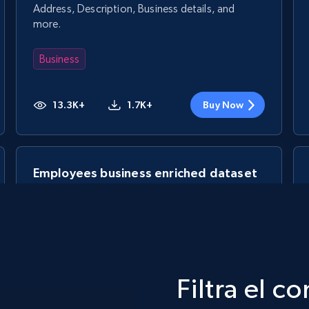
Address, Description, Business details, and
more.
Business
13.3K+
1.7K+
Buy Now
Employees business enriched dataset
URL, Profile url, Linkedin num id, Avatar, Profile
name, Certifications, Profile location, Profile
connections, and more.
Filtra el c
Business
Enriquecido