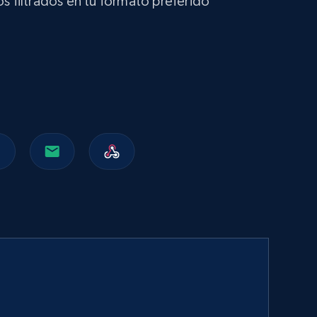
s filtrados en tu formato preferido
URL, ID, Name, Description, Revenue, Revenue
currency, Revenue text, Stock symbol, and more.
Business
2.6K+
265+
Buy Now
Trustpilot business reviews
Company name, Review id, Review date, Review
rating, Review title, Review content, Is verified
review, Review date of experience, and more.
Business