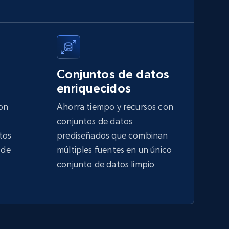
1.8K+
215+
Buy Now
Indeed companies info
Name, Description, URL, Work happiness, Jobs
Conjuntos de datos
categories, Website, Industry, Company size,
enriquecidos
and more.
on
Ahorra tiempo y recursos con
Business
conjuntos de datos
tos
prediseñados que combinan
 de
múltiples fuentes en un único
1.1K+
91+
Buy Now
conjunto de datos limpio
Manta businesses
Company name, Business state, Sic code, Phone