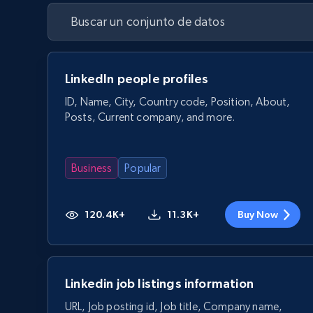
LinkedIn people profiles
ID, Name, City, Country code, Position, About,
Posts, Current company, and more.
Business
Popular
120.4K+
11.3K+
Buy Now
Linkedin job listings information
URL, Job posting id, Job title, Company name,