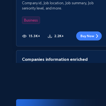
Company id, Job location, Job summary, Job
seniority level, and more.
Business
15.3K+
2.2K+
Buy Now
Companies information enriched
dataset
URL, ID lc, Name lc, Country code lc, Locations
lc, Followers lc, Employees in linkedin lc, About
lc, and more.
Business
Enriquecido