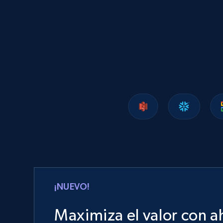
Business id, Yelp biz id, Name, Updates from
business, Overall rating, Reviews count, Is
claimed, Categories, and more.
Business
2.8K+
244+
Buy Now
Glassdoor job listings information
URL, Company url overview, Company name,
Company rating, Job title, Job location, Job
overview, Company headquarters, and more.
¡NUEVO!
Business
Maximiza el valor con a