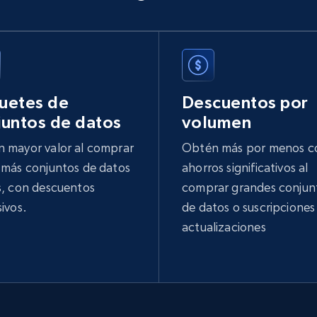
2K+
239+
Buy Now
Yelp businesses reviews
Business id, Review auther, Rating, Date,
uetes de
Descuentos por
Content, Review image, Reactions, Replies, and
juntos de datos
volumen
more.
 mayor valor al comprar
Obtén más por menos c
Business
 más conjuntos de datos
ahorros significativos al
s, con descuentos
comprar grandes conjun
sivos.
de datos o suscripciones
1.4K+
128+
Buy Now
actualizaciones
US lawyers directory
URL, Address, Admission, Areas of practice, Isln,