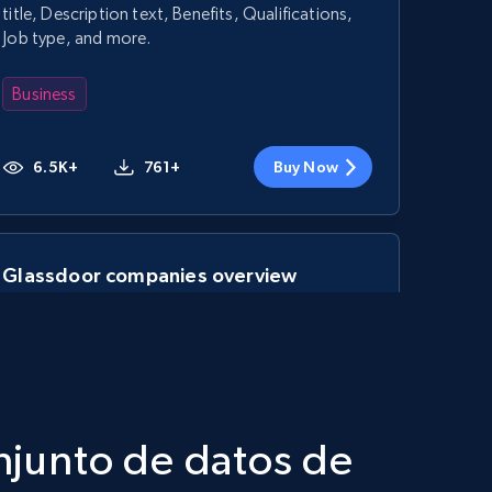
title, Description text, Benefits, Qualifications,
Job type, and more.
Business
6.5K+
761+
Buy Now
Glassdoor companies overview
information
ID, Company, Ratings overall, Details size, Details
founded, Details type, Country code, Company
type, and more.
onjunto de datos de
Business
Popular
Enriquecido