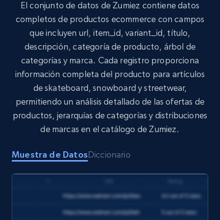
El conjunto de datos de Zumiez contiene datos
completos de productos ecommerce con campos
que incluyen url, item_id, variant_id, título,
Target
descripción, categoría de producto, árbol de
URL, Product id, Title, Product description,
categorías y marca. Cada registro proporciona
Rating, Reviews count, Initial price, Discount,
and more.
información completa del producto para artículos
de skateboard, snowboard y streetwear,
eCommerce
permitiendo un análisis detallado de las ofertas de
productos, jerarquías de categorías y distribuciones
de marcas en el catálogo de Zumiez.
1.3K+
175+
Buy Now
Muestra de Datos
Diccionario
Amazon Walmart
URL, Title amazon, Seller name amazon, Brand
amazon, Description amazon, Initial price
amazon, Currency amazon, Availability amazon,