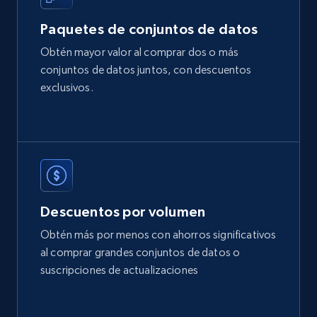
2.1K+
375+
Buy Now
Paquetes de conjuntos de datos
Obtén mayor valor al comprar dos o más
conjuntos de datos juntos, con descuentos
Etsy
exclusivos.
URL, Product id, Listing inventory id, Title, Rating,
Reviews count shop, Reviews count item, Initial
price, and more.
eCommerce
Descuentos por volumen
1.9K+
323+
Buy Now
Obtén más por menos con ahorros significativos
al comprar grandes conjuntos de datos o
suscripciones de actualizaciones
Amazon best seller products
Title, Seller name, Brand, Description, Initial