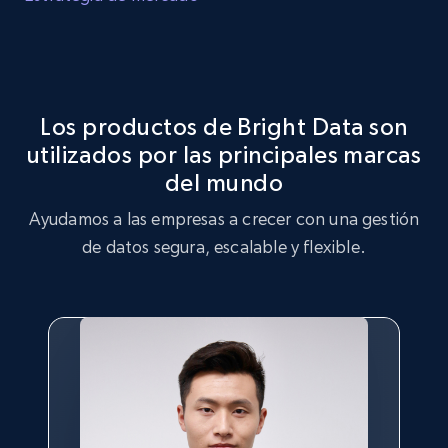
Identifica brechas en el inventario de productos, mayor
Optimización de Estrategia de Mercado
demanda de ciertos productos y productos que son
tendencia entre los consumidores.
Aprovecha el conjunto de datos de Zumiez para realizar
análisis de estrategia de mercado, identificando
Los productos de Bright Data son
tendencias clave y preferencias de los clientes.
utilizados por las principales marcas
Comprar ahora
del mundo
Comprar ahora
Ayudamos a las empresas a crecer con una gestión
de datos segura, escalable y flexible.