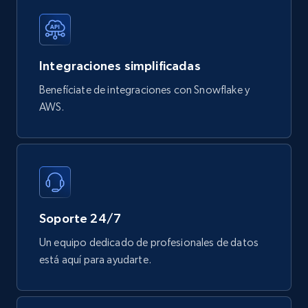
Mouser - Products
Integraciones simplificadas
Product url, Category url, Mouser part num, Mfr
Benefíciate de integraciones con Snowflake y
part number, Manufacturer, Image, Image high,
Manufacturer url, and more.
AWS.
eCommerce
719+
91+
Buy Now
Soporte 24/7
Un equipo dedicado de profesionales de datos
está aquí para ayudarte.