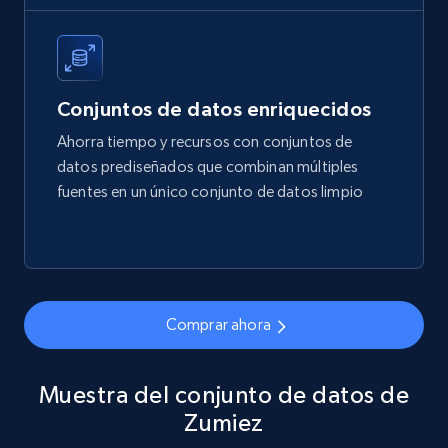
price, Final price, Final price high, Currency, and
more.
eCommerce
Conjuntos de datos enriquecidos
Ahorra tiempo y recursos con conjuntos de
1.7K+
254+
Buy Now
datos prediseñados que combinan múltiples
fuentes en un único conjunto de datos limpio
Amazon products search
Asin, URL, Name, Sponsored, Initial price, Final
price, Currency, Sold, and more.
Comprar ahora
eCommerce
Muestra del conjunto de datos de
Zumiez
1.6K+
181+
Buy Now