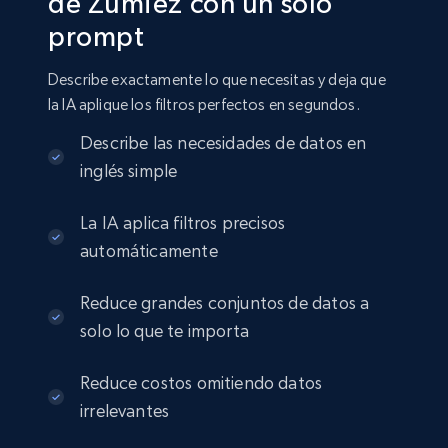
de Zumiez con un solo
prompt
Amazon sellers info
Seller id, URL, Seller name, Description, Detailed
Describe exactamente lo que necesitas y deja que
info, Stars, Feedbacks, Return policy, and more.
la IA aplique los filtros perfectos en segundos.
eCommerce
Describe las necesidades de datos en
inglés simple
2.5K+
378+
Buy Now
La IA aplica filtros precisos
automáticamente
Reduce grandes conjuntos de datos a
eBay
solo lo que te importa
URL, Product id, Title, Seller name, Seller rating,
Seller reviews, Breadcrumbs, Root category, and
more.
Reduce costos omitiendo datos
irrelevantes
eCommerce