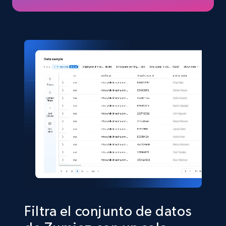
price, Final price, Discount percent, and more.
eCommerce
5.4K+
668+
Buy Now
Shein- Products
Product name, Description, Initial price, Final
price, Currency, In stock, Color, Size, and more.
eCommerce
2.8K+
388+
Buy Now
Filtra el conjunto de datos