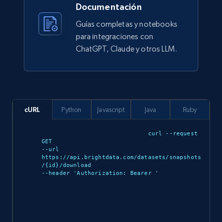
Documentación
912+
88+
Buy Now
Guías completas y notebooks
para integraciones con
ChatGPT, Claude y otros LLM.
Ozon.ru products
URL, Sku, Breadcrumbs, Name, Rating, Review
count, Description, Image, and more.
cURL
Python
Javascript
Java
Ruby
eCommerce
curl --request 
GET 

901+
114+
Buy Now
--url 
https://api.brightdata.com/datasets/snapshots
/{id}/download 

--header 'Authorization: Bearer 
'

Sephora products
URL, ID, Name, Sku, In stock, Regular price,