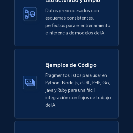
Estructurado y Limpio
Description, In stock, Color, Size, Reviews
Datos preprocesados con
count, Main image, Category url, Category, and
esquemas consistentes,
more.
perfectos para el entrenamiento
e inferencia de modelos de IA.
eCommerce
943+
151+
Buy Now
Ejemplos de Código
Fragmentos listos para usar en
Python, Node.js, cURL, PHP, Go,
Walmart sellers info
Java y Ruby para una fácil
Seller id, URL, Catalog seller id, Seller name, Seller
integración con flujos de trabajo
display name, Seller email, Seller phone, Seller
de IA.
about us, and more.
eCommerce