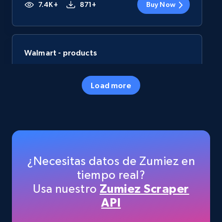
7.4K+
871+
Buy Now
Walmart - products
URL, Final price, Sku, Currency, Gtin,
Specifications, Image urls, Top reviews, and
Load more
more.
eCommerce
5.6K+
875+
Buy Now
¿Necesitas datos de Zumiez en
tiempo real?
Usa nuestro
Zumiez Scraper
TikTok Shop
API
URL, Title, Available, Description, Currency, Initial