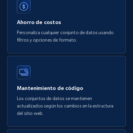
Tags, Final price, Original price, and more.
eCommerce
Ahorro de costos
Personaliza cualquier conjunto de datos usando
filtros y opciones de formato.
747+
39+
Buy Now
Google Play Store reviews
URL, Review id, Reviewer name, Review date,
Review rating, Review, Found helpful, App url, and
Mantenimiento de código
more.
Los conjuntos de datos se mantienen
actualizados según los cambios en la estructura
eCommerce
del sitio web.
740+
39+
Buy Now