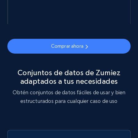
Actual price, Unit price, and more.
eCommerce
878+
124+
Buy Now
Comprar ahora
Naver products
Conjuntos de datos de Zumiez
URL, Product id, Title, Original price, Final price,
adaptados a tus necesidades
Discount rate, Currency, Description, and more.
Obtén conjuntos de datos fáciles de usar y bien
eCommerce
estructurados para cualquier caso de uso
839+
46+
Buy Now