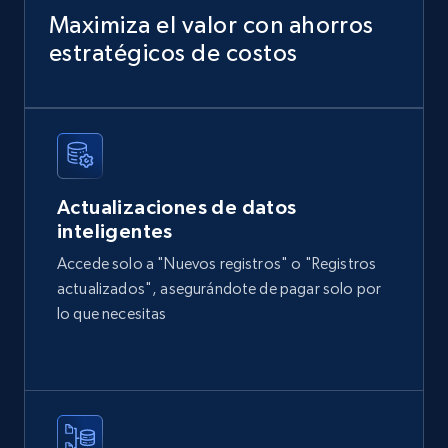
URL, Domain, Country code, Model number,
Maximiza el valor con ahorros
Sku, Product id, Product name, Manufacturer,
estratégicos de costos
and more.
eCommerce
2.1K+
355+
Buy Now
Actualizaciones de datos
inteligentes
Accede solo a "Nuevos registros" o "Registros
Amazon products global dataset
actualizados", asegurándote de pagar solo por
Title, Seller name, Brand, Description, Initial
lo que necesitas
price, Currency, Availability, Reviews count, and
more.
eCommerce