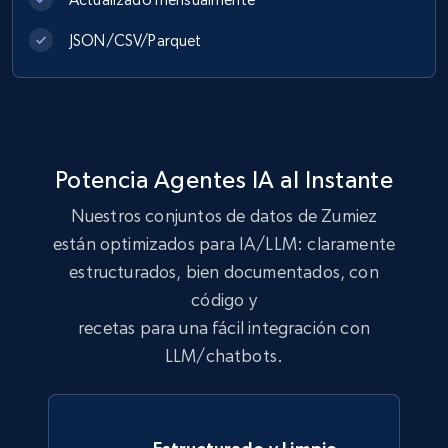
JSON/CSV/Parquet
991+
165+
Buy Now
Lowes.com
Potencia Agentes IA al Instante
URL, Domain, Marketplace pn, Sku, Other pn,
Model number, Gtin ean pn, Product name, and
Nuestros conjuntos de datos de Zumiez
more.
están optimizados para IA/LLM: claramente
estructurados, bien documentados, con
eCommerce
código y
recetas para una fácil integración con
991+
162+
Buy Now
LLM/chatbots.
Ikea - Products