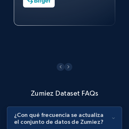
Data Science Specialist
Technologies and Pricing at Shopee
Philippines Inc.
Ver ahora
Zumiez Dataset FAQs
¿Con qué frecuencia se actualiza
el conjunto de datos de Zumiez?