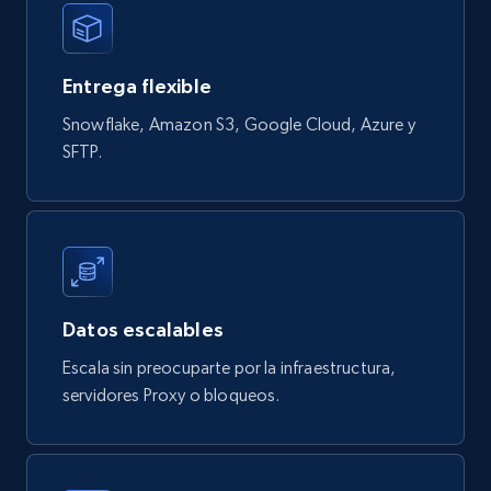
822+
80+
Buy Now
Entrega flexible
Snowflake, Amazon S3, Google Cloud, Azure y
Digikey - Products
SFTP.
Product url, Category url, Part number,
Description, Manufacturer, Manufacturer url,
Datasheet url, Rohs compliant, and more.
eCommerce
Datos escalables
778+
80+
Buy Now
Escala sin preocuparte por la infraestructura,
servidores Proxy o bloqueos.
mercadolivre.com.br products
URL, Product id, Title, Breadcrumbs, Category,