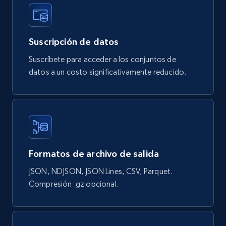
Google Shopping products search US
URL, Product id, Title, Final price, Initial price,
Suscripción de datos
Currency, Rating, Reviews count, and more.
Suscríbete para acceder a los conjuntos de
eCommerce
datos a un costo significativamente reducido.
823+
40+
Buy Now
Formatos de archivo de salida
Wayfair products
URL, Product id, Title, Rating, Reviews count,
JSON, NDJSON, JSON Lines, CSV, Parquet.
Initial price, Discount, Final price, and more.
Compresión .gz opcional.
eCommerce