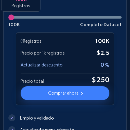
Registros
Best Buy products
100K
Complete Dataset
URL, Product id, Title, Images, Final price,
Currency, Discount, Initial price, and more.
100K
Registros
eCommerce
$2.5
Precio por 1k registros
0%
Actualizar descuento
1.1K+
149+
Buy Now
$250
Precio total
Comprar ahora
Lazada - Products
URL, Title, Rating, Reviews, Initial price, Final
price, Currency, Stock, and more.
Limpio y validado
eCommerce
Actualizado mensualmente