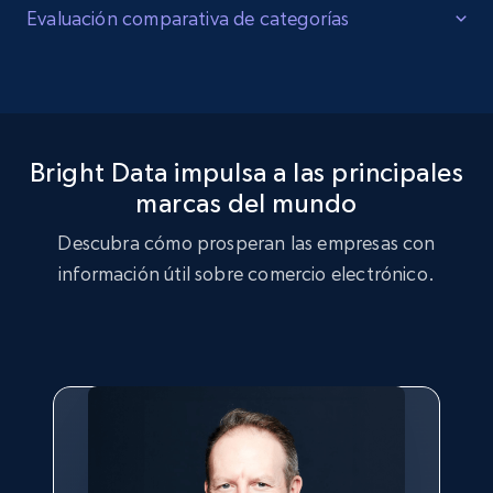
Optimice su cartera de productos.
Evaluación comparativa de categorías
Evalúe el rendimiento de la cuota de mercado en toda su
Comparar dentro de las categorías
cartera de productos para identificar qué categorías
impulsan el crecimiento y cuáles tienen un rendimiento
Compare el rendimiento de su cuota de mercado con los
inferior. Reasigne los recursos a las categorías de alto
líderes de la categoría y el conjunto de competidores
Bright Data impulsa a las principales
potencial y racionalice las referencias en los segmentos en
dentro de segmentos de productos específicos.
declive o de bajo margen.
marcas del mundo
Identifique dónde lidera, dónde dominan los
competidores y qué categorías merecen más atención
Descubra cómo prosperan las empresas con
estratégica e inversión.
información útil sobre comercio electrónico.