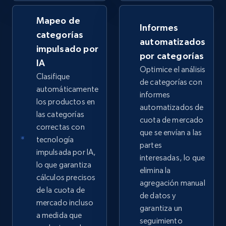
Mapeo de
Informes
categorías
automatizados
impulsado por
por categorías
IA
Optimice el análisis
Clasifique
de categorías con
automáticamente
informes
los productos en
automatizados de
las categorías
cuota de mercado
correctas con
que se envían a las
tecnología
partes
impulsada por IA,
interesadas, lo que
lo que garantiza
elimina la
cálculos precisos
agregación manual
de la cuota de
de datos y
mercado incluso
garantiza un
a medida que
seguimiento