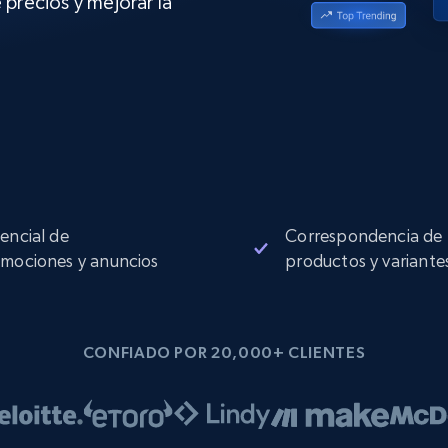
 precios y mejorar la
Proxies de
collected
Comienza desde
esde
$0.9/IP
datacenter
B
esde
Proxies de ISP
de
Más de 1,300,000+ proxies residenciales
estáticos totalmente compatibles
ra
encial de
Correspondencia de
mociones y anuncios
productos y variante
CONFIADO POR 20,000+ CLIENTES