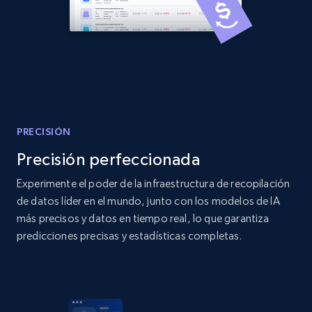
Amazon products global dataset
Title, Seller name, Brand, Description, Initial
price, Currency, Availability, Reviews count, and
more.
PRECISIÓN
2.1K+
375+
Comenzar ahora
Precisión perfeccionada
Experimente el poder de la infraestructura de recopilación
de datos líder en el mundo, junto con los modelos de IA
Amazon products global dataset - Collects
más precisos y datos en tiempo real, lo que garantiza
products by specific category URL
predicciones precisas y estadísticas completas.
Title, Seller name, Brand, Description, Initial
price, Currency, Availability, Reviews count, and
more.