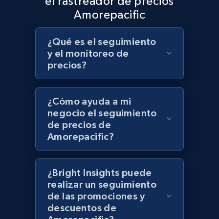
el rastreador de precios
Amorepacific
Target - Discover products by specified
UPC
¿Qué es el seguimiento
URL, Product id, Title, Product description,
y el monitoreo de
Rating, Reviews count, Initial price, Discount,
precios?
and more.
¿Cómo ayuda a mi
1.3K+
176+
Comenzar ahora
negocio el seguimiento
de precios de
Amorepacific?
Zara - Products
Category id, Product id, Product name, Price,
¿Bright Insights puede
Currency, Colour code, Colour, Description, and
realizar un seguimiento
more.
de las promociones y
descuentos de
1.2K+
208+
Comenzar ahora