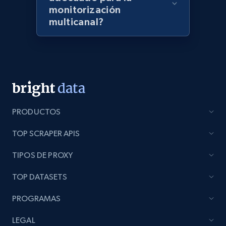
monitorización
multicanal?
Lazada - Products - Discover products by
seller URL
URL, Title, Rating, Reviews, Initial price, Final
price, Currency, Stock, and more.
992+
165+
Comenzar ahora
PRODUCTOS
TOP SCRAPER APIS
Lazada - Products - Discover products by
TIPOS DE PROXY
brand URL
TOP DATASETS
URL, Title, Rating, Reviews, Initial price, Final
price, Currency, Stock, and more.
PROGRAMAS
992+
165+
Comenzar ahora
LEGAL