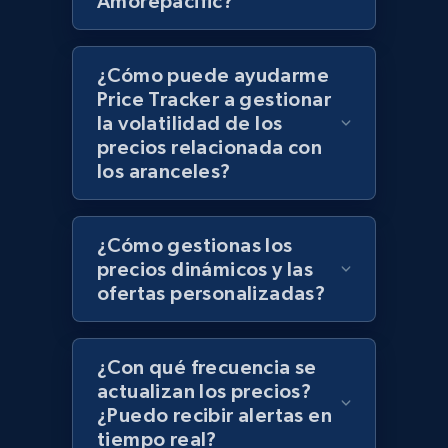
Amorepacific?
¿Cómo puede ayudarme
Zara - Products - discovery by category url
Price Tracker a gestionar
Category id, Product id, Product name, Price,
la volatilidad de los
Currency, Colour code, Colour, Description, and
precios relacionada con
more.
los aranceles?
1.2K+
208+
Comenzar ahora
¿Cómo gestionas los
precios dinámicos y las
ofertas personalizadas?
Best Buy products
URL, Product id, Title, Images, Final price,
Currency, Discount, Initial price, and more.
¿Con qué frecuencia se
actualizan los precios?
¿Puedo recibir alertas en
1.1K+
149+
Comenzar ahora
tiempo real?