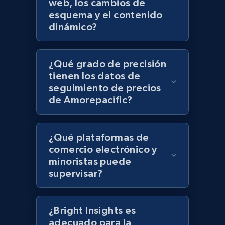
web, los cambios de
esquema y el contenido
dinámico?
Lazada - Products - Discover products by
keyword
URL, Title, Rating, Reviews, Initial price, Final
¿Qué grado de precisión
price, Currency, Stock, and more.
tienen los datos de
seguimiento de precios
992+
165+
Comenzar ahora
de Amorepacific?
¿Qué plataformas de
Lazada - Products - Discover products by
comercio electrónico y
category URL or brand URL
minoristas puede
URL, Title, Rating, Reviews, Initial price, Final
supervisar?
price, Currency, Stock, and more.
992+
¿Bright Insights es
165+
Comenzar ahora
adecuado para la