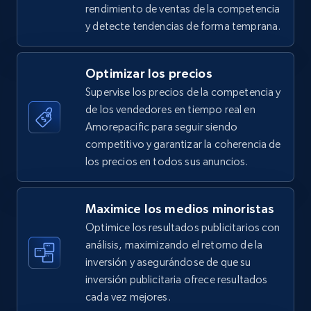
URL, Title, Available, Description, Currency, Initial
rendimiento de ventas de la competencia
price, Final price, Discount percent, and more.
y detecte tendencias de forma temprana.
5.4K+
668+
Comenzar ahora
Optimizar los precios
Supervise los precios de la competencia y
de los vendedores en tiempo real en
TikTok Shop - category
Amorepacific para seguir siendo
URL, Title, Available, Description, Currency, Initial
competitivo y garantizar la coherencia de
price, Final price, Discount percent, and more.
los precios en todos sus anuncios.
5.4K+
668+
Comenzar ahora
Maximice los medios minoristas
Optimice los resultados publicitarios con
análisis, maximizando el retorno de la
inversión y asegurándose de que su
TikTok Shop - Collect TikTok shop products
inversión publicitaria ofrece resultados
by keywords search
cada vez mejores.
URL, Title, Available, Description, Currency, Initial