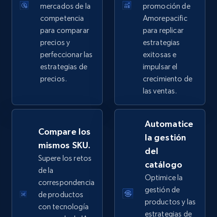
more.
mercados de la
promoción de
competencia
Amorepacific
2.5K+
359+
Comenzar ahora
para comparar
para replicar
precios y
estrategias
perfeccionar las
exitosas e
estrategias de
impulsar el
eBay - Collect products from shops on eBay
precios.
crecimiento de
URL, Product id, Title, Seller name, Seller rating,
las ventas.
Seller reviews, Breadcrumbs, Root category, and
more.
Automatice
Compare los
la gestión
2.5K+
359+
Comenzar ahora
mismos SKU.
del
Supere los retos
catálogo
de la
Optimice la
correspondencia
eBay - Collect records by category
gestión de
de productos
URL, Product id, Title, Seller name, Seller rating,
productos y las
con tecnología
Seller reviews, Breadcrumbs, Root category, and
estrategias de