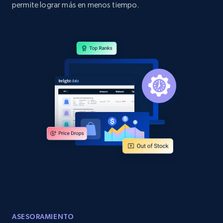
permite lograr más en menos tiempo.
URL, Domain, Country code, Model number,
Sku, Product id, Product name, Manufacturer,
and more.
2.1K+
355+
Comenzar ahora
Home Depot US - Discover products by
specified URL
URL, Domain, Country code, Model number,
Sku, Product id, Product name, Manufacturer,
and more.
2.1K+
355+
Comenzar ahora
ASESORAMIENTO