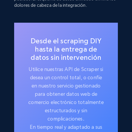
dolores de cabeza de la integración.
Desde el scraping DIY
hasta la entrega de
datos sin intervención
Utilice nuestras API de Scraper si
desea un control total, o confíe
en nuestro servicio gestionado
para obtener datos web de
comercio electrónico totalmente
estructurados y sin
complicaciones.
En tiempo real y adaptado a sus