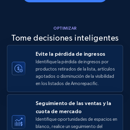
more.
5.6K+
878+
Comenzar ahora
OPTIMIZAR
Tome decisiones inteligentes
Walmart - products - Discover products by
Evite la pérdida de ingresos
using sku numbers
Identifique la pérdida de ingresos por
URL, Final price, Sku, Currency, Gtin,
productos retirados de la lista, artículos
Specifications, Image urls, Top reviews, and
agotados o disminución de la visibilidad
more.
en los listados de Amorepacific.
5.6K+
878+
Comenzar ahora
Seguimiento de las ventas y la
cuota de mercado
Identifique oportunidades de espacios en
TikTok Shop
blanco, realice un seguimiento del