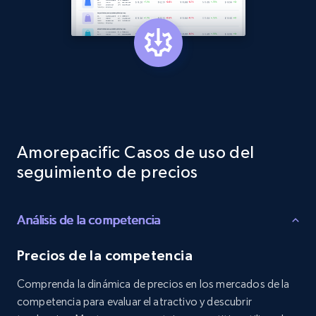
Etsy - Collect data on products using
specified keywords
URL, Product id, Listing inventory id, Title, Rating,
Reviews count shop, Reviews count item, Initial
price, and more.
1.9K+
323+
Comenzar ahora
Amorepacific Casos de uso del
seguimiento de precios
Etsy - Collects data from shop's URL
URL, Product id, Listing inventory id, Title, Rating,
Análisis de la competencia
Reviews count shop, Reviews count item, Initial
price, and more.
Precios de la competencia
1.9K+
323+
Comenzar ahora
Comprenda la dinámica de precios en los mercados de la
competencia para evaluar el atractivo y descubrir