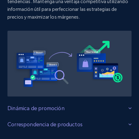
tendencias. Mantenga una ventaja competitiva utilizando
información útil para perfeccionar las estrategias de
Amazon products search
precios y maximizar los márgenes.
Asin, URL, Name, Sponsored, Initial price, Final
price, Currency, Sold, and more.
1.6K+
181+
Comenzar ahora
Target
URL, Product id, Title, Product description,
Rating, Reviews count, Initial price, Discount,
and more.
Dinámica de promoción
1.3K+
176+
Comenzar ahora
Optimice las ventas
Correspondencia de productos
Realice un seguimiento de las actividades promocionales