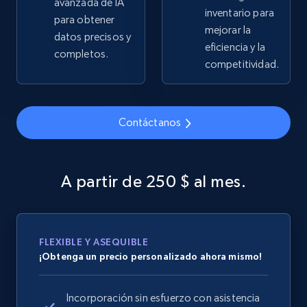
avanzada de IA
more.
inventario para
para obtener
mejorar la
datos precisos y
2.5K+
359+
Comenzar ahora
eficiencia y la
completos.
competitividad.
Google Shopping
Contáctanos
URL, Product id, Title, Product description,
Rating, Reviews count, Images, Variations, and
more.
A partir de 250 $ al mes.
2.4K+
202+
Comenzar ahora
FLEXIBLE Y ASEQUIBLE
¡Obtenga un precio personalizado ahora mismo!
Google Shopping - collects products from
web using keywords
Incorporación sin esfuerzo con asistencia
URL, Product id, Title, Product description,