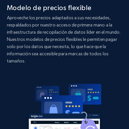
Modelo de precios flexible
Home Depot US - Discover products by
specified UPC
Aproveche los precios adaptados a sus necesidades,
URL, Domain, Country code, Model number,
respaldados por nuestro acceso de primera mano a la
Sku, Product id, Product name, Manufacturer,
infraestructura de recopilación de datos líder en el mundo.
and more.
Nuestros modelos de precios flexibles le permiten pagar
solo por los datos que necesita, lo que hace que la
2.1K+
355+
Comenzar ahora
información sea accesible para marcas de todos los
tamaños.
Home Depot US - Discovery products by
specific category URL
URL, Domain, Country code, Model number,
Sku, Product id, Product name, Manufacturer,
and more.
2.1K+
355+
Comenzar ahora