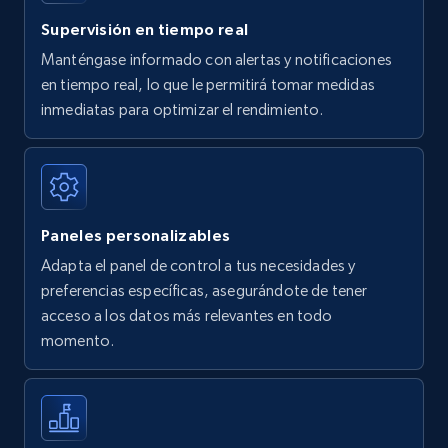
35.3K+
5.7K+
Comenzar ahora
Supervisión en tiempo real
Manténgase informado con alertas y notificaciones
en tiempo real, lo que le permitirá tomar medidas
Amazon Reviews
inmediatas para optimizar el rendimiento.
URL, Product name, Product rating, Product
rating object, Product rating max, Rating,
Author name, Asin, and more.
Paneles personalizables
7.4K+
872+
Comenzar ahora
Adapta el panel de control a tus necesidades y
preferencias específicas, asegurándote de tener
acceso a los datos más relevantes en todo
Walmart - products
momento.
URL, Final price, Sku, Currency, Gtin,
Specifications, Image urls, Top reviews, and
more.