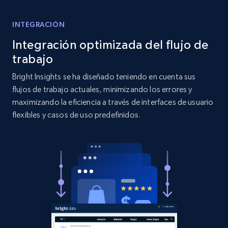
Title, Seller name, Brand, Description, Initial
INTEGRACIÓN
price, Currency, Availability, Reviews count, and
more.
Integración optimizada del flujo de
trabajo
2.1K+
375+
Comenzar ahora
Bright Insights se ha diseñado teniendo en cuenta sus
flujos de trabajo actuales, minimizando los errores y
maximizando la eficiencia a través de interfaces de usuario
flexibles y casos de uso predefinidos.
Etsy
URL, Product id, Listing inventory id, Title, Rating,
Reviews count shop, Reviews count item, Initial
price, and more.
1.9K+
323+
Comenzar ahora