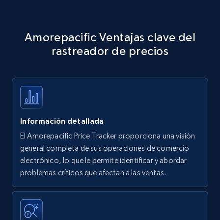
Amazon products - Collects products by
Amorepacific Ventajas clave del
specific keywords
rastreador de precios
Title, Seller name, Brand, Description, Initial
price, Currency, Availability, Reviews count, and
more.
35.3K+
5.7K+
Comenzar ahora
Información detallada
El Amorepacific Price Tracker proporciona una visión
Amazon products - find products by using
general completa de sus operaciones de comercio
upc numbers
electrónico, lo que le permite identificar y abordar
problemas críticos que afectan a las ventas.
Title, Seller name, Brand, Description, Initial
price, Currency, Availability, Reviews count, and
more.