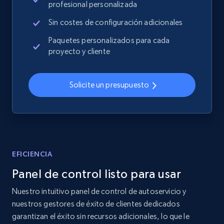
profesional personalizada
Rating, Reviews count, Images, Variations, and
more.
Sin costes de configuración adicionales
Paquetes personalizados para cada
2.4K+
202+
Comenzar ahora
proyecto y cliente
Solicite un presupuesto
Home Depot US
URL, Domain, Country code, Model number,
Sku, Product id, Product name, Manufacturer,
and more.
EFICIENCIA
2.1K+
355+
Comenzar ahora
Panel de control listo para usar
Nuestro intuitivo panel de control de autoservicio y
nuestros gestores de éxito de clientes dedicados
Home Depot US - Gather data on products
garantizan el éxito sin recursos adicionales, lo que le
using specified keywords