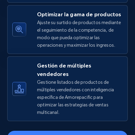
price, Final price, Discount percent, and more.
Optimizar la gama de productos
5.4K+
668+
Comenzar ahora
Ajuste su surtido de productos mediante
el seguimiento de la competencia, de
modo que pueda optimizar las
operaciones y maximizar los ingresos.
TikTok Shop - discover records by shop url
URL, Title, Available, Description, Currency, Initial
price, Final price, Discount percent, and more.
Gestión de múltiples
vendedores
5.4K+
668+
Comenzar ahora
Gestione listados de productos de
múltiples vendedores con inteligencia
específica de Amorepacific para
optimizar las estrategias de ventas
Amazon sellers info
multicanal.
Seller id, URL, Seller name, Description, Detailed
info, Stars, Feedbacks, Return policy, and more.