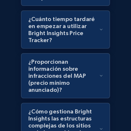
¿Cuánto tiempo tardaré
Best Buy products - Collect data on
en empezar a utilizar
products using specified keywords
Bright Insights Price
URL, Product id, Title, Images, Final price,
Tracker?
Currency, Discount, Initial price, and more.
1.1K+
149+
Comenzar ahora
¿Proporcionan
información sobre
infracciones del MAP
(precio mínimo
Lazada - Products
anunciado)?
URL, Title, Rating, Reviews, Initial price, Final
price, Currency, Stock, and more.
¿Cómo gestiona Bright
Insights las estructuras
992+
165+
Comenzar ahora
complejas de los sitios