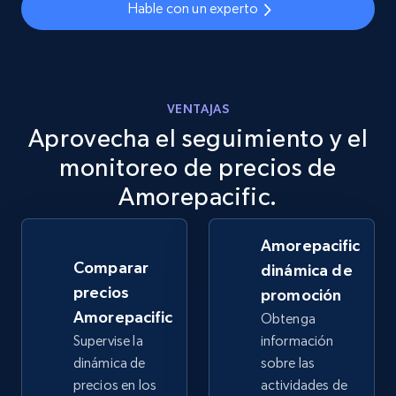
Hable con un experto
2.5K+
378+
Comenzar ahora
eBay
VENTAJAS
Aprovecha el seguimiento y el
URL, Product id, Title, Seller name, Seller rating,
Seller reviews, Breadcrumbs, Root category, and
monitoreo de precios de
more.
Amorepacific.
2.5K+
359+
Comenzar ahora
Amorepacific
Comparar
dinámica de
precios
promoción
eBay - Gather data on products using
Amorepacific
Obtenga
specified keywords
Supervise la
información
URL, Product id, Title, Seller name, Seller rating,
dinámica de
sobre las
Seller reviews, Breadcrumbs, Root category, and
precios en los
actividades de