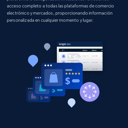
more.
acceso completo a todas las plataformas de comercio
electrónico y mercados, proporcionando información
personalizada en cualquier momento y lugar.
2.1K+
375+
Comenzar ahora
Amazon products global dataset - Collect
Amazon products by seller URL
Title, Seller name, Brand, Description, Initial
price, Currency, Availability, Reviews count, and
more.
2.1K+
375+
Comenzar ahora
Amazon products global dataset - Collect
products from Brands URLs