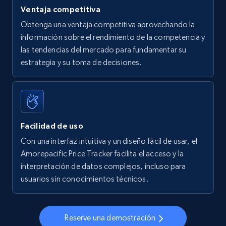
5.6K+
878+
Comenzar ahora
Ventaja competitiva
Obtenga una ventaja competitiva aprovechando la
información sobre el rendimiento de la competencia y
las tendencias del mercado para fundamentar su
Walmart - products - Find new products by
estrategia y su toma de decisiones.
using specific category URL
URL, Final price, Sku, Currency, Gtin,
Specifications, Image urls, Top reviews, and
more.
Facilidad de uso
5.6K+
878+
Comenzar ahora
Con una interfaz intuitiva y un diseño fácil de usar, el
Amorepacific Price Tracker facilita el acceso y la
interpretación de datos complejos, incluso para
usuarios sin conocimientos técnicos.
Walmart - products - Collects products by
specific keywords
URL, Final price, Sku, Currency, Gtin,
Reserve una demostración
Specifications, Image urls, Top reviews, and