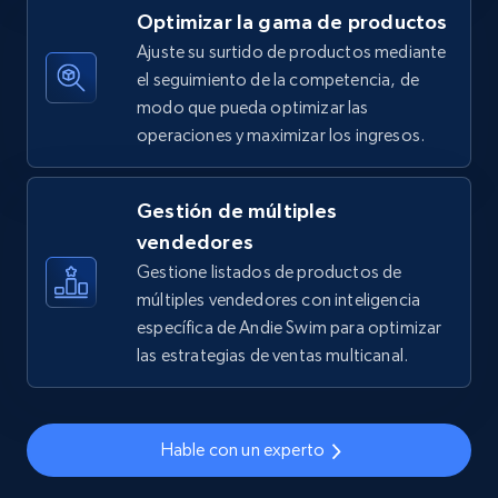
Optimizar la gama de productos
5.4K+
668+
Comenzar ahora
Ajuste su surtido de productos mediante
el seguimiento de la competencia, de
modo que pueda optimizar las
operaciones y maximizar los ingresos.
TikTok Shop - discover records by shop url
URL, Title, Available, Description, Currency, Initial
price, Final price, Discount percent, and more.
Gestión de múltiples
vendedores
5.4K+
668+
Comenzar ahora
Gestione listados de productos de
múltiples vendedores con inteligencia
específica de Andie Swim para optimizar
las estrategias de ventas multicanal.
Amazon sellers info
Seller id, URL, Seller name, Description, Detailed
info, Stars, Feedbacks, Return policy, and more.
Hable con un experto
2.5K+
378+
Comenzar ahora