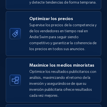
y detecte tendencias de forma temprana.
5.4K+
668+
Comenzar ahora
Optimizar los precios
Supervise los precios de la competencia y
de los vendedores en tiempo real en
TikTok Shop - category
Andie Swim para seguir siendo
URL, Title, Available, Description, Currency, Initial
competitivo y garantizar la coherencia de
price, Final price, Discount percent, and more.
los precios en todos sus anuncios.
5.4K+
668+
Comenzar ahora
Maximice los medios minoristas
Optimice los resultados publicitarios con
análisis, maximizando el retorno de la
inversión y asegurándose de que su
TikTok Shop - Collect TikTok shop products
inversión publicitaria ofrece resultados
by keywords search
cada vez mejores.
URL, Title, Available, Description, Currency, Initial
price, Final price, Discount percent, and more.