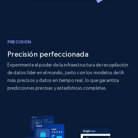
Amazon products global dataset
Title, Seller name, Brand, Description, Initial
price, Currency, Availability, Reviews count, and
more.
PRECISIÓN
Precisión perfeccionada
2.1K+
375+
Comenzar ahora
Experimente el poder de la infraestructura de recopilación
de datos líder en el mundo, junto con los modelos de IA
más precisos y datos en tiempo real, lo que garantiza
Amazon products global dataset - Collects
predicciones precisas y estadísticas completas.
products by specific category URL
Title, Seller name, Brand, Description, Initial
price, Currency, Availability, Reviews count, and
more.
2.1K+
375+
Comenzar ahora