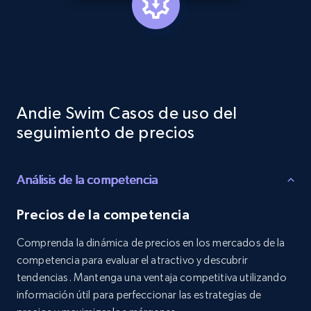
specified keywords
URL, Product id, Listing inventory id, Title, Rating,
Reviews count shop, Reviews count item, Initial
price, and more.
1.9K+
323+
Comenzar ahora
Andie Swim Casos de uso del
seguimiento de precios
Etsy - Collects data from shop's URL
Análisis de la competencia
URL, Product id, Listing inventory id, Title, Rating,
Reviews count shop, Reviews count item, Initial
price, and more.
Precios de la competencia
Comprenda la dinámica de precios en los mercados de la
1.9K+
323+
Comenzar ahora
competencia para evaluar el atractivo y descubrir
tendencias. Mantenga una ventaja competitiva utilizando
información útil para perfeccionar las estrategias de