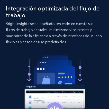
Title, Seller name, Brand, Description, Initial
price, Currency, Availability, Reviews count, and
Integración optimizada del flujo de
more.
trabajo
Bright Insights se ha diseñado teniendo en cuenta sus
2.1K+
375+
Comenzar ahora
flujos de trabajo actuales, minimizando los errores y
maximizando la eficiencia a través de interfaces de usuario
flexibles y casos de uso predefinidos.
Etsy
URL, Product id, Listing inventory id, Title, Rating,
Reviews count shop, Reviews count item, Initial
price, and more.
1.9K+
323+
Comenzar ahora
Etsy - Collect data on products using