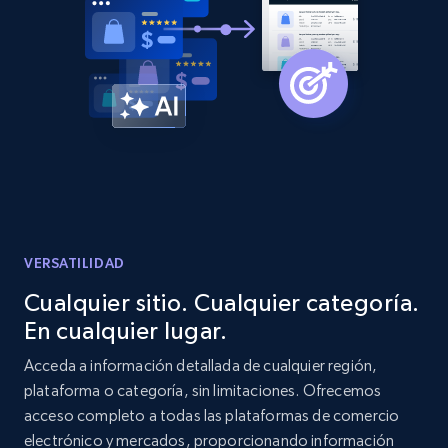
Amazon products global dataset -
Collecting products by keyword search
Title, Seller name, Brand, Description, Initial
price, Currency, Availability, Reviews count, and
more.
2.1K+
375+
Comenzar ahora
VERSATILIDAD
Cualquier sitio. Cualquier categoría.
En cualquier lugar.
Amazon products global dataset - Collects
products by best sellers category URL
Acceda a información detallada de cualquier región,
plataforma o categoría, sin limitaciones. Ofrecemos
Title, Seller name, Brand, Description, Initial
acceso completo a todas las plataformas de comercio
price, Currency, Availability, Reviews count, and
more.
electrónico y mercados, proporcionando información