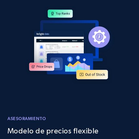
Sku, Product id, Product name, Manufacturer,
and more.
2.1K+
355+
Comenzar ahora
Home Depot US - Discover products by
specified URL
URL, Domain, Country code, Model number,
Sku, Product id, Product name, Manufacturer,
and more.
2.1K+
355+
Comenzar ahora
ASESORAMIENTO
Modelo de precios flexible
Home Depot US - Discover products by