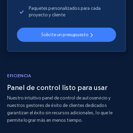
more.
Paquetes personalizados para cada
proyecto y cliente
2.4K+
199+
Comenzar ahora
Solicite un presupuesto
Home Depot US
URL, Domain, Country code, Model number,
Sku, Product id, Product name, Manufacturer,
and more.
EFICIENCIA
Panel de control listo para usar
2.1K+
355+
Comenzar ahora
Nuestro intuitivo panel de control de autoservicio y
nuestros gestores de éxito de clientes dedicados
garantizan el éxito sin recursos adicionales, lo que le
Home Depot US - Gather data on products
permite lograr más en menos tiempo.
using specified keywords
URL, Domain, Country code, Model number,