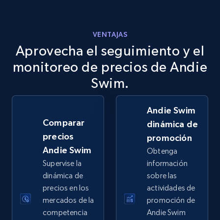
VENTAJAS
Aprovecha el seguimiento y el
eBay
URL, Product id, Title, Seller name, Seller rating,
monitoreo de precios de Andie
Seller reviews, Breadcrumbs, Root category, and
Swim.
more.
Andie Swim
2.5K+
359+
Comenzar ahora
Comparar
dinámica de
precios
promoción
Andie Swim
Obtenga
eBay - Gather data on products using
Supervise la
información
specified keywords
dinámica de
sobre las
URL, Product id, Title, Seller name, Seller rating,
precios en los
actividades de
Seller reviews, Breadcrumbs, Root category, and
mercados de la
promoción de
more.
competencia
Andie Swim