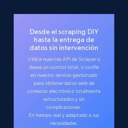
Desde el scraping DIY
hasta la entrega de
datos sin intervención
Utilice nuestras API de Scraper si
desea un control total, o confíe
en nuestro servicio gestionado
para obtener datos web de
comercio electrónico totalmente
estructurados y sin
complicaciones.
En tiempo real y adaptado a sus
necesidades.