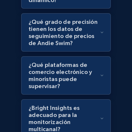
dinámico?
Lazada - Products - Discover products by
keyword
¿Qué grado de precisión
URL, Title, Rating, Reviews, Initial price, Final
tienen los datos de
price, Currency, Stock, and more.
seguimiento de precios
de Andie Swim?
991+
164+
Comenzar ahora
¿Qué plataformas de
comercio electrónico y
Lazada - Products - Discover products by
minoristas puede
category URL or brand URL
supervisar?
URL, Title, Rating, Reviews, Initial price, Final
price, Currency, Stock, and more.
¿Bright Insights es
adecuado para la
991+
164+
Comenzar ahora
monitorización
multicanal?