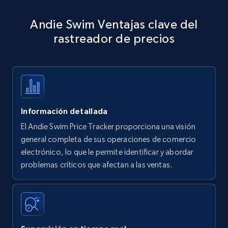
Amazon products - Collects products by
Andie Swim Ventajas clave del
specific keywords
rastreador de precios
Title, Seller name, Brand, Description, Initial
price, Currency, Availability, Reviews count, and
more.
35.3K+
5.7K+
Comenzar ahora
Información detallada
El Andie Swim Price Tracker proporciona una visión
Amazon products - find products by using
general completa de sus operaciones de comercio
upc numbers
electrónico, lo que le permite identificar y abordar
problemas críticos que afectan a las ventas.
Title, Seller name, Brand, Description, Initial
price, Currency, Availability, Reviews count, and
more.
35.3K+
5.7K+
Comenzar ahora