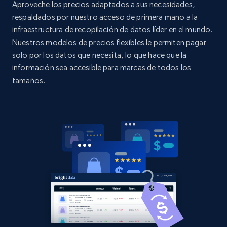
Aproveche los precios adaptados a sus necesidades,
specified UPC
respaldados por nuestro acceso de primera mano a la
URL, Domain, Country code, Model number,
infraestructura de recopilación de datos líder en el mundo.
Sku, Product id, Product name, Manufacturer,
Nuestros modelos de precios flexibles le permiten pagar
and more.
solo por los datos que necesita, lo que hace que la
información sea accesible para marcas de todos los
2.1K+
355+
Comenzar ahora
tamaños.
Home Depot US - Discovery products by
specific category URL
URL, Domain, Country code, Model number,
Sku, Product id, Product name, Manufacturer,
and more.
2.1K+
355+
Comenzar ahora