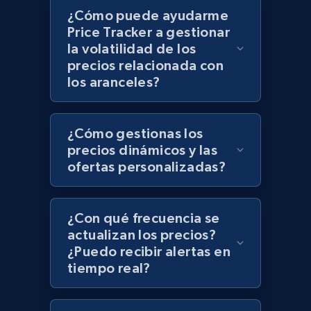
¿Cómo puede ayudarme
Price Tracker a gestionar
Zara - Products - discovery by category url
la volatilidad de los
Category id, Product id, Product name, Price,
precios relacionada con
Currency, Colour code, Colour, Description, and
los aranceles?
more.
1.2K+
208+
Comenzar ahora
¿Cómo gestionas los
precios dinámicos y las
ofertas personalizadas?
Best Buy products
URL, Product id, Title, Images, Final price,
¿Con qué frecuencia se
Currency, Discount, Initial price, and more.
actualizan los precios?
¿Puedo recibir alertas en
tiempo real?
1.1K+
149+
Comenzar ahora