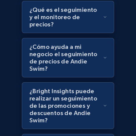
Target - Discover products by specified
¿Qué es el seguimiento
UPC
y el monitoreo de
precios?
URL, Product id, Title, Product description,
Rating, Reviews count, Initial price, Discount,
and more.
¿Cómo ayuda a mi
negocio el seguimiento
1.3K+
175+
Comenzar ahora
de precios de Andie
Swim?
Zara - Products
¿Bright Insights puede
Category id, Product id, Product name, Price,
realizar un seguimiento
Currency, Colour code, Colour, Description, and
de las promociones y
more.
descuentos de Andie
Swim?
1.2K+
208+
Comenzar ahora