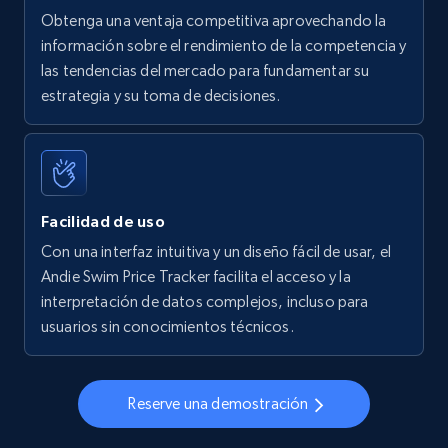
Obtenga una ventaja competitiva aprovechando la
información sobre el rendimiento de la competencia y
las tendencias del mercado para fundamentar su
Walmart - products - Find new products by
estrategia y su toma de decisiones.
using specific category URL
URL, Final price, Sku, Currency, Gtin,
Specifications, Image urls, Top reviews, and
more.
Facilidad de uso
5.6K+
875+
Comenzar ahora
Con una interfaz intuitiva y un diseño fácil de usar, el
Andie Swim Price Tracker facilita el acceso y la
interpretación de datos complejos, incluso para
usuarios sin conocimientos técnicos.
Walmart - products - Collects products by
specific keywords
URL, Final price, Sku, Currency, Gtin,
Reserve una demostración
Specifications, Image urls, Top reviews, and
more.