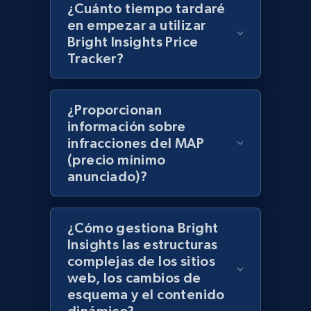
¿Cuánto tiempo tardaré
en empezar a utilizar
Best Buy products - Collect data on
Bright Insights Price
products using specified keywords
Tracker?
URL, Product id, Title, Images, Final price,
Currency, Discount, Initial price, and more.
¿Proporcionan
1.1K+
149+
Comenzar ahora
información sobre
infracciones del MAP
(precio mínimo
anunciado)?
Lazada - Products
URL, Title, Rating, Reviews, Initial price, Final
price, Currency, Stock, and more.
¿Cómo gestiona Bright
Insights las estructuras
complejas de los sitios
991+
164+
Comenzar ahora
web, los cambios de
esquema y el contenido