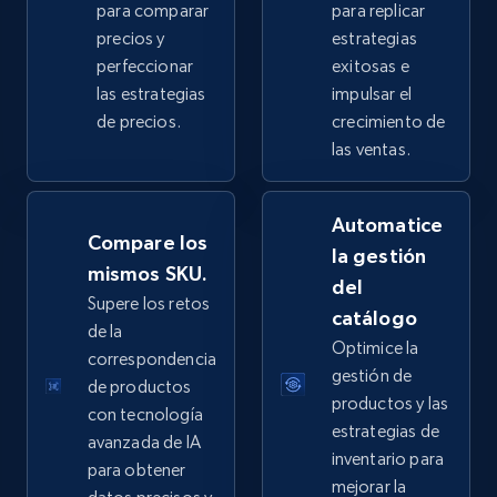
para comparar
para replicar
2.5K+
359+
Comenzar ahora
precios y
estrategias
perfeccionar
exitosas e
las estrategias
impulsar el
de precios.
crecimiento de
eBay - Collect products from shops on eBay
las ventas.
URL, Product id, Title, Seller name, Seller rating,
Seller reviews, Breadcrumbs, Root category, and
Automatice
more.
Compare los
la gestión
mismos SKU.
del
2.5K+
359+
Comenzar ahora
Supere los retos
catálogo
de la
Optimice la
correspondencia
gestión de
de productos
eBay - Collect records by category
productos y las
con tecnología
URL, Product id, Title, Seller name, Seller rating,
estrategias de
avanzada de IA
Seller reviews, Breadcrumbs, Root category, and
inventario para
para obtener
more.
mejorar la