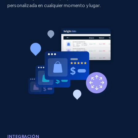
personalizada en cualquier momento y lugar.
2.1K+
375+
Comenzar ahora
Amazon products global dataset - Collect
Amazon products by seller URL
Title, Seller name, Brand, Description, Initial
price, Currency, Availability, Reviews count, and
more.
2.1K+
375+
Comenzar ahora
Amazon products global dataset - Collect
products from Brands URLs
INTEGRACIÓN