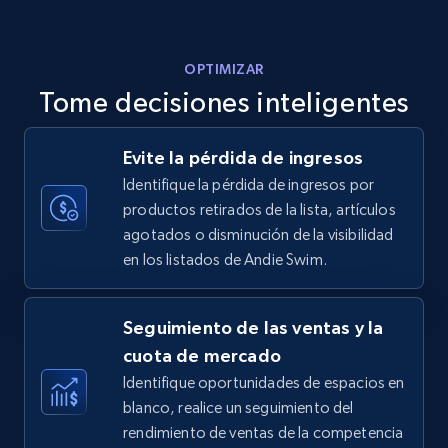
5.6K+
875+
Comenzar ahora
OPTIMIZAR
Tome decisiones inteligentes
Walmart - products - Discover products by
Evite la pérdida de ingresos
using sku numbers
Identifique la pérdida de ingresos por
URL, Final price, Sku, Currency, Gtin,
productos retirados de la lista, artículos
Specifications, Image urls, Top reviews, and
agotados o disminución de la visibilidad
more.
en los listados de Andie Swim.
5.6K+
875+
Comenzar ahora
Seguimiento de las ventas y la
cuota de mercado
Identifique oportunidades de espacios en
TikTok Shop
blanco, realice un seguimiento del
URL, Title, Available, Description, Currency, Initial
rendimiento de ventas de la competencia
price, Final price, Discount percent, and more.