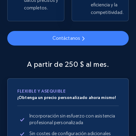
datos precisos y
eficiencia y la
completos.
2.5K+
359+
Comenzar ahora
competitividad.
Contáctanos
Google Shopping
URL, Product id, Title, Product description,
Rating, Reviews count, Images, Variations, and
A partir de 250 $ al mes.
more.
2.4K+
199+
Comenzar ahora
FLEXIBLE Y ASEQUIBLE
¡Obtenga un precio personalizado ahora mismo!
Google Shopping - collects products from
Incorporación sin esfuerzo con asistencia
web using keywords
profesional personalizada
URL, Product id, Title, Product description,
Rating, Reviews count, Images, Variations, and
Sin costes de configuración adicionales