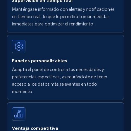
Supervisión en tiempo real
Manténgase informado con alertas y notificaciones
en tiempo real, lo que le permitirá tomar medidas
Amazon Reviews
inmediatas para optimizar el rendimiento.
URL, Product name, Product rating, Product
rating object, Product rating max, Rating,
Author name, Asin, and more.
Paneles personalizables
7.4K+
870+
Comenzar ahora
Adapta el panel de control a tus necesidades y
preferencias específicas, asegurándote de tener
acceso a los datos más relevantes en todo
Walmart - products
momento.
URL, Final price, Sku, Currency, Gtin,
Specifications, Image urls, Top reviews, and
more.
5.6K+
875+
Comenzar ahora
Ventaja competitiva