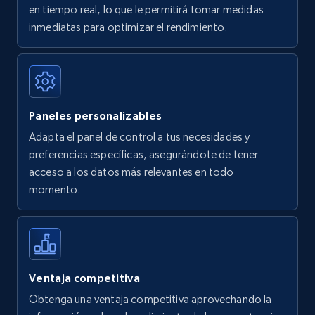
en tiempo real, lo que le permitirá tomar medidas
Amazon Reviews
inmediatas para optimizar el rendimiento.
URL, Product name, Product rating, Product
rating object, Product rating max, Rating,
Author name, Asin, and more.
Paneles personalizables
7.4K+
870+
Comenzar ahora
Adapta el panel de control a tus necesidades y
preferencias específicas, asegurándote de tener
acceso a los datos más relevantes en todo
Walmart - products
momento.
URL, Final price, Sku, Currency, Gtin,
Specifications, Image urls, Top reviews, and
more.
5.6K+
875+
Comenzar ahora
Ventaja competitiva
Obtenga una ventaja competitiva aprovechando la