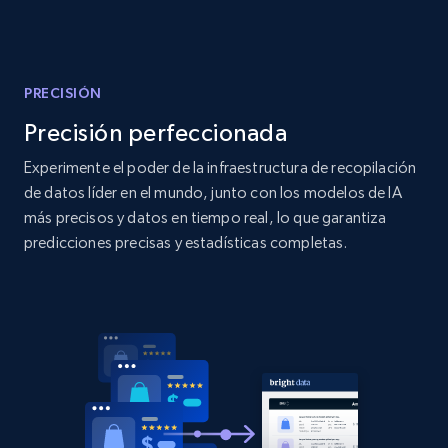
Amazon products global dataset
Title, Seller name, Brand, Description, Initial
price, Currency, Availability, Reviews count, and
more.
PRECISIÓN
Precisión perfeccionada
2.1K+
375+
Comenzar ahora
Experimente el poder de la infraestructura de recopilación
de datos líder en el mundo, junto con los modelos de IA
más precisos y datos en tiempo real, lo que garantiza
Amazon products global dataset - Collects
predicciones precisas y estadísticas completas.
products by specific category URL
Title, Seller name, Brand, Description, Initial
price, Currency, Availability, Reviews count, and
more.
2.1K+
375+
Comenzar ahora