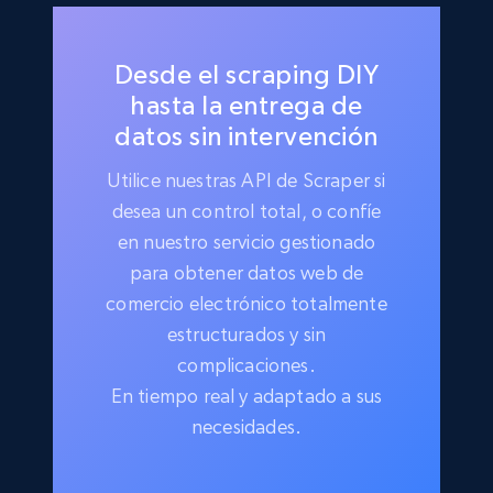
Desde el scraping DIY
hasta la entrega de
datos sin intervención
Utilice nuestras API de Scraper si
desea un control total, o confíe
en nuestro servicio gestionado
para obtener datos web de
comercio electrónico totalmente
estructurados y sin
complicaciones.
En tiempo real y adaptado a sus
necesidades.