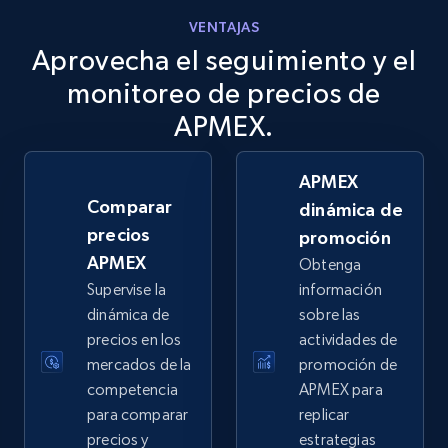
VENTAJAS
Aprovecha el seguimiento y el
eBay
URL, Product id, Title, Seller name, Seller rating,
monitoreo de precios de
Seller reviews, Breadcrumbs, Root category, and
APMEX.
more.
APMEX
2.5K+
359+
Comenzar ahora
Comparar
dinámica de
precios
promoción
APMEX
Obtenga
eBay - Gather data on products using
Supervise la
información
specified keywords
dinámica de
sobre las
URL, Product id, Title, Seller name, Seller rating,
precios en los
actividades de
Seller reviews, Breadcrumbs, Root category, and
mercados de la
promoción de
more.
competencia
APMEX para
para comparar
replicar
2.5K+
359+
Comenzar ahora
precios y
estrategias