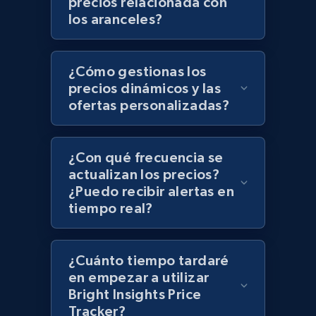
precios relacionada con
Zara - Products - discovery by category url
los aranceles?
Category id, Product id, Product name, Price,
Currency, Colour code, Colour, Description, and
more.
¿Cómo gestionas los
precios dinámicos y las
1.2K+
208+
Comenzar ahora
ofertas personalizadas?
¿Con qué frecuencia se
Best Buy products
actualizan los precios?
URL, Product id, Title, Images, Final price,
¿Puedo recibir alertas en
Currency, Discount, Initial price, and more.
tiempo real?
1.1K+
149+
Comenzar ahora
¿Cuánto tiempo tardaré
en empezar a utilizar
Bright Insights Price
Tracker?
Best Buy products - Collect data on