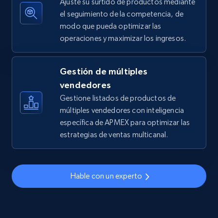
Ajuste su surtido de productos mediante
el seguimiento de la competencia, de
modo que pueda optimizar las
operaciones y maximizar los ingresos.
TikTok Shop - discover records by shop url
URL, Title, Available, Description, Currency, Initial
price, Final price, Discount percent, and more.
Gestión de múltiples
vendedores
5.4K+
668+
Comenzar ahora
Gestione listados de productos de
múltiples vendedores con inteligencia
específica de APMEX para optimizar las
estrategias de ventas multicanal.
Amazon sellers info
Seller id, URL, Seller name, Description, Detailed
info, Stars, Feedbacks, Return policy, and more.
Hable con un experto
2.5K+
378+
Comenzar ahora