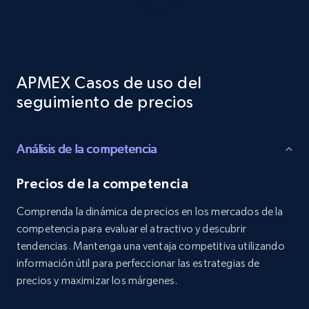
Reviews count shop, Reviews count item, Initial
price, and more.
1.9K+
323+
Comenzar ahora
APMEX Casos de uso del
seguimiento de precios
Etsy - Collects data from shop's URL
Análisis de la competencia
URL, Product id, Listing inventory id, Title, Rating,
Reviews count shop, Reviews count item, Initial
price, and more.
Precios de la competencia
Comprenda la dinámica de precios en los mercados de la
1.9K+
323+
Comenzar ahora
competencia para evaluar el atractivo y descubrir
tendencias. Mantenga una ventaja competitiva utilizando
información útil para perfeccionar las estrategias de
precios y maximizar los márgenes.
Amazon products search
Asin, URL, Name, Sponsored, Initial price, Final