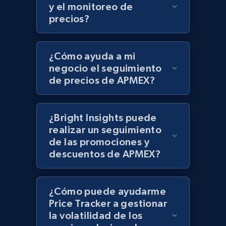
UPC
y el monitoreo de
precios?
URL, Product id, Title, Product description,
Rating, Reviews count, Initial price, Discount,
and more.
¿Cómo ayuda a mi
negocio el seguimiento
1.3K+
175+
Comenzar ahora
de precios de APMEX?
¿Bright Insights puede
Zara - Products
realizar un seguimiento
Category id, Product id, Product name, Price,
de las promociones y
Currency, Colour code, Colour, Description, and
descuentos de APMEX?
more.
1.2K+
208+
Comenzar ahora
¿Cómo puede ayudarme
Price Tracker a gestionar
la volatilidad de los