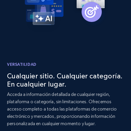
Amazon products global dataset -
Collecting products by keyword search
Title, Seller name, Brand, Description, Initial
price, Currency, Availability, Reviews count, and
more.
2.1K+
375+
Comenzar ahora
VERSATILIDAD
Cualquier sitio. Cualquier categoría.
En cualquier lugar.
Amazon products global dataset - Collects
products by best sellers category URL
Acceda a información detallada de cualquier región,
plataforma o categoría, sin limitaciones. Ofrecemos
Title, Seller name, Brand, Description, Initial
acceso completo a todas las plataformas de comercio
price, Currency, Availability, Reviews count, and
more.
electrónico y mercados, proporcionando información
personalizada en cualquier momento y lugar.