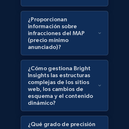
products using specified keywords
URL, Product id, Title, Images, Final price,
¿Proporcionan
Currency, Discount, Initial price, and more.
información sobre
infracciones del MAP
1.1K+
149+
Comenzar ahora
(precio mínimo
anunciado)?
Lazada - Products
¿Cómo gestiona Bright
URL, Title, Rating, Reviews, Initial price, Final
Insights las estructuras
price, Currency, Stock, and more.
complejas de los sitios
web, los cambios de
esquema y el contenido
991+
165+
Comenzar ahora
dinámico?
¿Qué grado de precisión
Lazada - Products - Discover products by