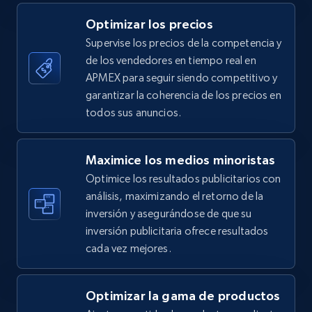
5.4K+
668+
Comenzar ahora
Optimizar los precios
Supervise los precios de la competencia y
de los vendedores en tiempo real en
TikTok Shop - category
APMEX para seguir siendo competitivo y
URL, Title, Available, Description, Currency, Initial
garantizar la coherencia de los precios en
price, Final price, Discount percent, and more.
todos sus anuncios.
5.4K+
668+
Comenzar ahora
Maximice los medios minoristas
Optimice los resultados publicitarios con
análisis, maximizando el retorno de la
inversión y asegurándose de que su
TikTok Shop - Collect TikTok shop products
inversión publicitaria ofrece resultados
by keywords search
cada vez mejores.
URL, Title, Available, Description, Currency, Initial
price, Final price, Discount percent, and more.
Optimizar la gama de productos
5.4K+
668+
Comenzar ahora