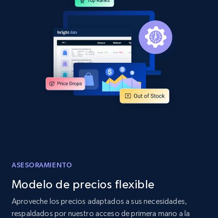
and more.
2.1K+
355+
Comenzar ahora
Home Depot US - Discover products by
specified URL
URL, Domain, Country code, Model number,
Sku, Product id, Product name, Manufacturer,
and more.
2.1K+
355+
Comenzar ahora
ASESORAMIENTO
Modelo de precios flexible
Home Depot US - Discover products by
Aproveche los precios adaptados a sus necesidades,
specified UPC
respaldados por nuestro acceso de primera mano a la