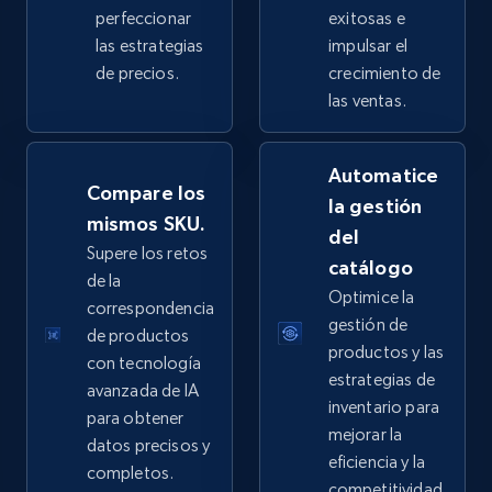
perfeccionar
exitosas e
las estrategias
impulsar el
de precios.
crecimiento de
eBay - Collect products from shops on eBay
las ventas.
URL, Product id, Title, Seller name, Seller rating,
Seller reviews, Breadcrumbs, Root category, and
Automatice
more.
Compare los
la gestión
mismos SKU.
del
2.5K+
359+
Comenzar ahora
Supere los retos
catálogo
de la
Optimice la
correspondencia
gestión de
de productos
eBay - Collect records by category
productos y las
con tecnología
URL, Product id, Title, Seller name, Seller rating,
estrategias de
avanzada de IA
Seller reviews, Breadcrumbs, Root category, and
inventario para
para obtener
more.
mejorar la
datos precisos y
eficiencia y la
completos.
2.5K+
359+
Comenzar ahora
competitividad.