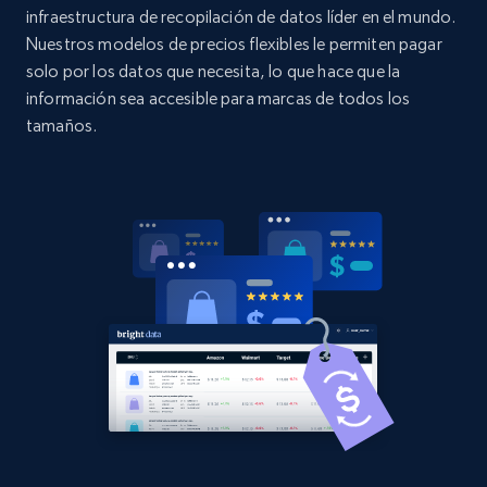
URL, Domain, Country code, Model number,
infraestructura de recopilación de datos líder en el mundo.
Sku, Product id, Product name, Manufacturer,
Nuestros modelos de precios flexibles le permiten pagar
and more.
solo por los datos que necesita, lo que hace que la
información sea accesible para marcas de todos los
2.1K+
355+
Comenzar ahora
tamaños.
Home Depot US - Discovery products by
specific category URL
URL, Domain, Country code, Model number,
Sku, Product id, Product name, Manufacturer,
and more.
2.1K+
355+
Comenzar ahora