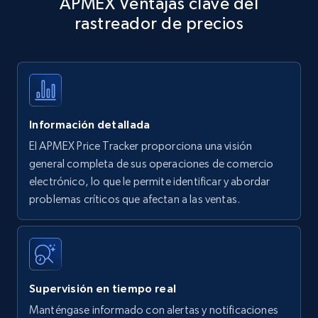
APMEX Ventajas clave del
specific keywords
rastreador de precios
Title, Seller name, Brand, Description, Initial
price, Currency, Availability, Reviews count, and
more.
35.3K+
5.7K+
Comenzar ahora
Información detallada
El APMEX Price Tracker proporciona una visión
Amazon products - find products by using
general completa de sus operaciones de comercio
upc numbers
electrónico, lo que le permite identificar y abordar
problemas críticos que afectan a las ventas.
Title, Seller name, Brand, Description, Initial
price, Currency, Availability, Reviews count, and
more.
35.3K+
5.7K+
Comenzar ahora
Supervisión en tiempo real
Manténgase informado con alertas y notificaciones