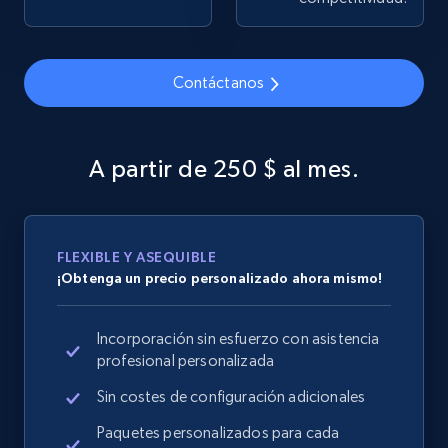
Contáctanos
Google Shopping
URL, Product id, Title, Product description,
Rating, Reviews count, Images, Variations, and
A partir de 250 $ al mes.
more.
2.4K+
200+
Comenzar ahora
FLEXIBLE Y ASEQUIBLE
¡Obtenga un precio personalizado ahora mismo!
Google Shopping - collects products from
Incorporación sin esfuerzo con asistencia
web using keywords
profesional personalizada
URL, Product id, Title, Product description,
Rating, Reviews count, Images, Variations, and
Sin costes de configuración adicionales
more.
Paquetes personalizados para cada