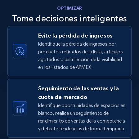
OPTIMIZAR
Tome decisiones inteligentes
Walmart - products - Discover products by
Evite la pérdida de ingresos
using sku numbers
Identifique la pérdida de ingresos por
URL, Final price, Sku, Currency, Gtin,
productos retirados de la lista, artículos
Specifications, Image urls, Top reviews, and
agotados o disminución de la visibilidad
more.
en los listados de APMEX.
5.6K+
875+
Comenzar ahora
Seguimiento de las ventas y la
cuota de mercado
Identifique oportunidades de espacios en
TikTok Shop
blanco, realice un seguimiento del
URL, Title, Available, Description, Currency, Initial
rendimiento de ventas de la competencia
price, Final price, Discount percent, and more.
y detecte tendencias de forma temprana.