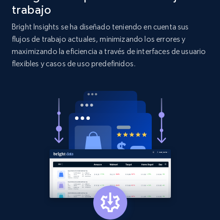
more.
trabajo
Bright Insights se ha diseñado teniendo en cuenta sus
2.1K+
375+
Comenzar ahora
flujos de trabajo actuales, minimizando los errores y
maximizando la eficiencia a través de interfaces de usuario
flexibles y casos de uso predefinidos.
Etsy
URL, Product id, Listing inventory id, Title, Rating,
Reviews count shop, Reviews count item, Initial
price, and more.
1.9K+
323+
Comenzar ahora
Etsy - Collect data on products using
specified keywords
URL, Product id, Listing inventory id, Title, Rating,