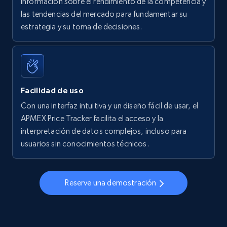
información sobre el rendimiento de la competencia y
las tendencias del mercado para fundamentar su
Walmart - products - Find new products by
estrategia y su toma de decisiones.
using specific category URL
URL, Final price, Sku, Currency, Gtin,
Specifications, Image urls, Top reviews, and
more.
Facilidad de uso
5.6K+
875+
Comenzar ahora
Con una interfaz intuitiva y un diseño fácil de usar, el
APMEX Price Tracker facilita el acceso y la
interpretación de datos complejos, incluso para
usuarios sin conocimientos técnicos.
Walmart - products - Collects products by
specific keywords
URL, Final price, Sku, Currency, Gtin,
Reserve una demostración
Specifications, Image urls, Top reviews, and
more.
5.6K+
875+
Comenzar ahora