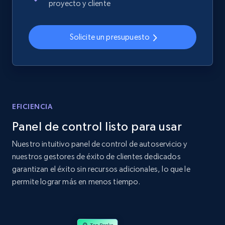
proyecto y cliente
2.4K+
200+
Comenzar ahora
Solicite un presupuesto
Home Depot US
URL, Domain, Country code, Model number,
Sku, Product id, Product name, Manufacturer,
and more.
EFICIENCIA
Panel de control listo para usar
2.1K+
355+
Comenzar ahora
Nuestro intuitivo panel de control de autoservicio y
nuestros gestores de éxito de clientes dedicados
garantizan el éxito sin recursos adicionales, lo que le
Home Depot US - Gather data on products
permite lograr más en menos tiempo.
using specified keywords
URL, Domain, Country code, Model number,
Sku, Product id, Product name, Manufacturer,