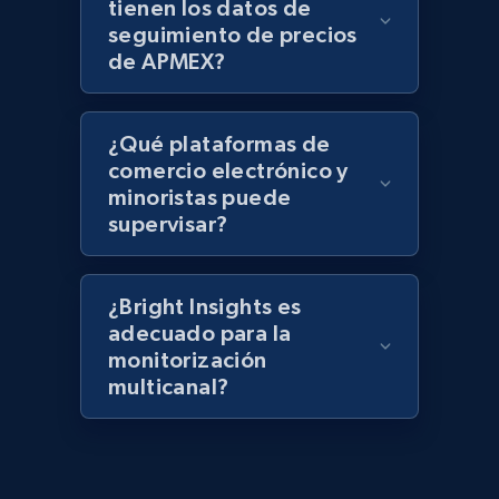
tienen los datos de
keyword
seguimiento de precios
URL, Title, Rating, Reviews, Initial price, Final
de APMEX?
price, Currency, Stock, and more.
991+
165+
Comenzar ahora
¿Qué plataformas de
comercio electrónico y
minoristas puede
supervisar?
Lazada - Products - Discover products by
category URL or brand URL
URL, Title, Rating, Reviews, Initial price, Final
¿Bright Insights es
price, Currency, Stock, and more.
adecuado para la
monitorización
multicanal?
991+
165+
Comenzar ahora
Lazada - Products - Discover products by