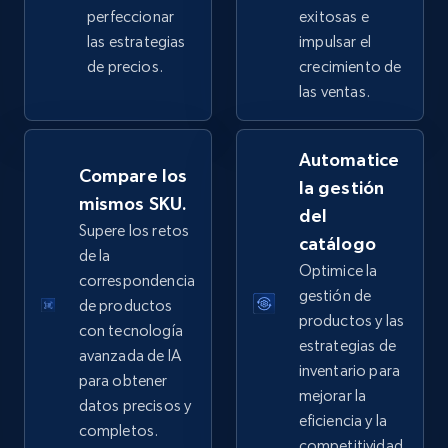
perfeccionar
exitosas e
las estrategias
impulsar el
de precios.
crecimiento de
eBay - Collect products from shops on eBay
las ventas.
URL, Product id, Title, Seller name, Seller rating,
Seller reviews, Breadcrumbs, Root category, and
Automatice
more.
Compare los
la gestión
mismos SKU.
del
2.5K+
359+
Comenzar ahora
Supere los retos
catálogo
de la
Optimice la
correspondencia
gestión de
de productos
eBay - Collect records by category
productos y las
con tecnología
URL, Product id, Title, Seller name, Seller rating,
estrategias de
avanzada de IA
Seller reviews, Breadcrumbs, Root category, and
inventario para
para obtener
more.
mejorar la
datos precisos y
eficiencia y la
completos.
2.5K+
359+
Comenzar ahora
competitividad.