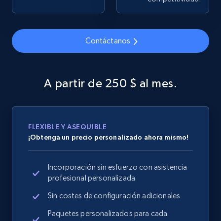
Contáctanos
Google Shopping
URL, Product id, Title, Product description,
Rating, Reviews count, Images, Variations, and
A partir de 250 $ al mes.
more.
2.4K+
200+
Comenzar ahora
FLEXIBLE Y ASEQUIBLE
¡Obtenga un precio personalizado ahora mismo!
Google Shopping - collects products from
Incorporación sin esfuerzo con asistencia
web using keywords
profesional personalizada
URL, Product id, Title, Product description,
Rating, Reviews count, Images, Variations, and
Sin costes de configuración adicionales
more.
Paquetes personalizados para cada