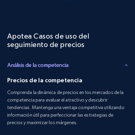
Reviews count shop, Reviews count item, Initial
price, and more.
1.9K+
323+
Comenzar ahora
Apotea Casos de uso del
seguimiento de precios
Etsy - Collects data from shop's URL
Análisis de la competencia
URL, Product id, Listing inventory id, Title, Rating,
Reviews count shop, Reviews count item, Initial
price, and more.
Precios de la competencia
Comprenda la dinámica de precios en los mercados de la
1.9K+
323+
Comenzar ahora
competencia para evaluar el atractivo y descubrir
tendencias. Mantenga una ventaja competitiva utilizando
información útil para perfeccionar las estrategias de
precios y maximizar los márgenes.
Amazon products search
Asin, URL, Name, Sponsored, Initial price, Final