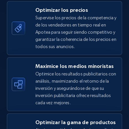
5.4K+
668+
Comenzar ahora
Optimizar los precios
Supervise los precios de la competencia y
de los vendedores en tiempo real en
TikTok Shop - category
Apotea para seguir siendo competitivo y
URL, Title, Available, Description, Currency, Initial
garantizar la coherencia de los precios en
price, Final price, Discount percent, and more.
todos sus anuncios.
5.4K+
668+
Comenzar ahora
Maximice los medios minoristas
Optimice los resultados publicitarios con
análisis, maximizando el retorno de la
inversión y asegurándose de que su
TikTok Shop - Collect TikTok shop products
inversión publicitaria ofrece resultados
by keywords search
cada vez mejores.
URL, Title, Available, Description, Currency, Initial
price, Final price, Discount percent, and more.
Optimizar la gama de productos
5.4K+
668+
Comenzar ahora