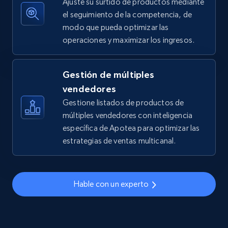
Ajuste su surtido de productos mediante
el seguimiento de la competencia, de
modo que pueda optimizar las
operaciones y maximizar los ingresos.
TikTok Shop - discover records by shop url
URL, Title, Available, Description, Currency, Initial
price, Final price, Discount percent, and more.
Gestión de múltiples
vendedores
5.4K+
668+
Comenzar ahora
Gestione listados de productos de
múltiples vendedores con inteligencia
específica de Apotea para optimizar las
estrategias de ventas multicanal.
Amazon sellers info
Seller id, URL, Seller name, Description, Detailed
info, Stars, Feedbacks, Return policy, and more.
Hable con un experto
2.5K+
378+
Comenzar ahora