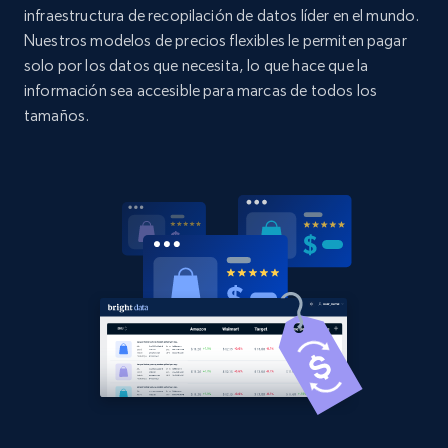
URL, Domain, Country code, Model number,
infraestructura de recopilación de datos líder en el mundo.
Sku, Product id, Product name, Manufacturer,
Nuestros modelos de precios flexibles le permiten pagar
and more.
solo por los datos que necesita, lo que hace que la
información sea accesible para marcas de todos los
2.1K+
355+
Comenzar ahora
tamaños.
Home Depot US - Discovery products by
specific category URL
URL, Domain, Country code, Model number,
Sku, Product id, Product name, Manufacturer,
and more.
2.1K+
355+
Comenzar ahora