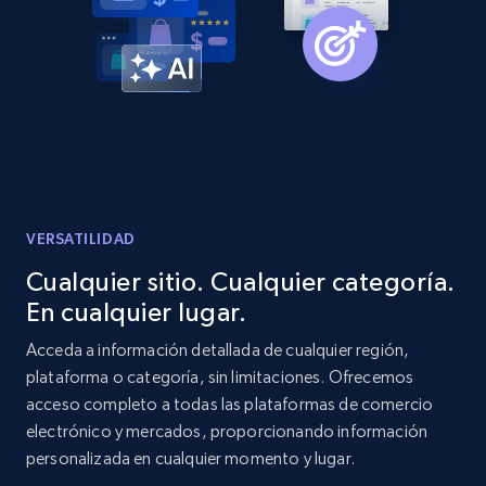
Amazon products global dataset -
Collecting products by keyword search
Title, Seller name, Brand, Description, Initial
price, Currency, Availability, Reviews count, and
more.
2.1K+
375+
Comenzar ahora
VERSATILIDAD
Cualquier sitio. Cualquier categoría.
En cualquier lugar.
Amazon products global dataset - Collects
products by best sellers category URL
Acceda a información detallada de cualquier región,
plataforma o categoría, sin limitaciones. Ofrecemos
Title, Seller name, Brand, Description, Initial
acceso completo a todas las plataformas de comercio
price, Currency, Availability, Reviews count, and
more.
electrónico y mercados, proporcionando información
personalizada en cualquier momento y lugar.