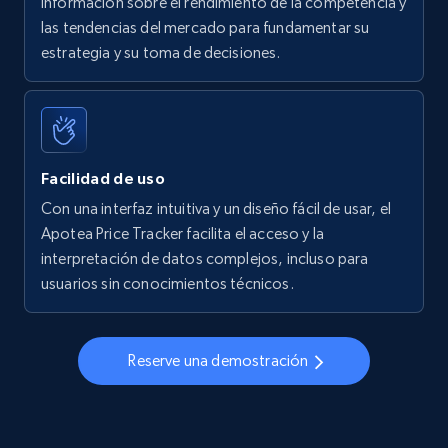
información sobre el rendimiento de la competencia y
las tendencias del mercado para fundamentar su
Walmart - products - Find new products by
estrategia y su toma de decisiones.
using specific category URL
URL, Final price, Sku, Currency, Gtin,
Specifications, Image urls, Top reviews, and
more.
Facilidad de uso
5.6K+
875+
Comenzar ahora
Con una interfaz intuitiva y un diseño fácil de usar, el
Apotea Price Tracker facilita el acceso y la
interpretación de datos complejos, incluso para
usuarios sin conocimientos técnicos.
Walmart - products - Collects products by
specific keywords
URL, Final price, Sku, Currency, Gtin,
Reserve una demostración
Specifications, Image urls, Top reviews, and
more.
5.6K+
875+
Comenzar ahora