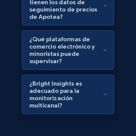
tienen los datos de
keyword
seguimiento de precios
URL, Title, Rating, Reviews, Initial price, Final
de Apotea?
price, Currency, Stock, and more.
991+
165+
Comenzar ahora
¿Qué plataformas de
comercio electrónico y
minoristas puede
supervisar?
Lazada - Products - Discover products by
category URL or brand URL
URL, Title, Rating, Reviews, Initial price, Final
¿Bright Insights es
price, Currency, Stock, and more.
adecuado para la
monitorización
multicanal?
991+
165+
Comenzar ahora
Lazada - Products - Discover products by