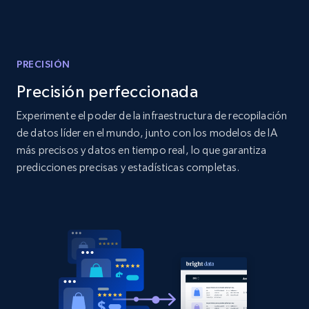
Amazon products global dataset
Title, Seller name, Brand, Description, Initial
price, Currency, Availability, Reviews count, and
more.
PRECISIÓN
Precisión perfeccionada
2.1K+
375+
Comenzar ahora
Experimente el poder de la infraestructura de recopilación
de datos líder en el mundo, junto con los modelos de IA
más precisos y datos en tiempo real, lo que garantiza
Amazon products global dataset - Collects
predicciones precisas y estadísticas completas.
products by specific category URL
Title, Seller name, Brand, Description, Initial
price, Currency, Availability, Reviews count, and
more.
2.1K+
375+
Comenzar ahora