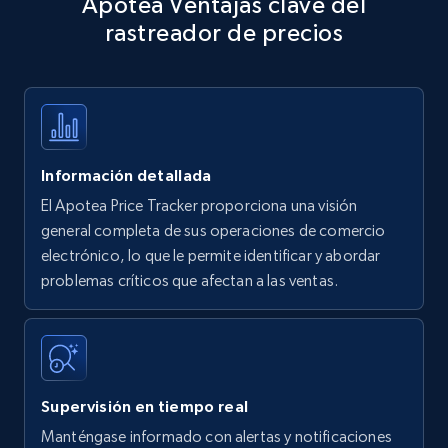
Apotea Ventajas clave del
specific keywords
rastreador de precios
Title, Seller name, Brand, Description, Initial
price, Currency, Availability, Reviews count, and
more.
35.3K+
5.7K+
Comenzar ahora
Información detallada
El Apotea Price Tracker proporciona una visión
Amazon products - find products by using
general completa de sus operaciones de comercio
upc numbers
electrónico, lo que le permite identificar y abordar
problemas críticos que afectan a las ventas.
Title, Seller name, Brand, Description, Initial
price, Currency, Availability, Reviews count, and
more.
35.3K+
5.7K+
Comenzar ahora
Supervisión en tiempo real
Manténgase informado con alertas y notificaciones