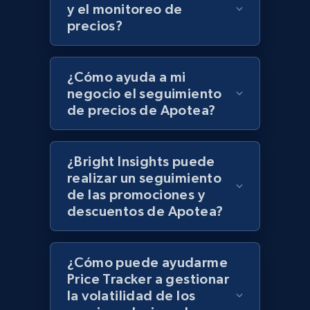
UPC
y el monitoreo de
precios?
URL, Product id, Title, Product description,
Rating, Reviews count, Initial price, Discount,
and more.
¿Cómo ayuda a mi
negocio el seguimiento
1.3K+
175+
Comenzar ahora
de precios de Apotea?
¿Bright Insights puede
Zara - Products
realizar un seguimiento
Category id, Product id, Product name, Price,
de las promociones y
Currency, Colour code, Colour, Description, and
descuentos de Apotea?
more.
1.2K+
208+
Comenzar ahora
¿Cómo puede ayudarme
Price Tracker a gestionar
la volatilidad de los