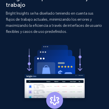
more.
trabajo
Bright Insights se ha diseñado teniendo en cuenta sus
2.1K+
375+
Comenzar ahora
flujos de trabajo actuales, minimizando los errores y
maximizando la eficiencia a través de interfaces de usuario
flexibles y casos de uso predefinidos.
Etsy
URL, Product id, Listing inventory id, Title, Rating,
Reviews count shop, Reviews count item, Initial
price, and more.
1.9K+
323+
Comenzar ahora
Etsy - Collect data on products using
specified keywords
URL, Product id, Listing inventory id, Title, Rating,