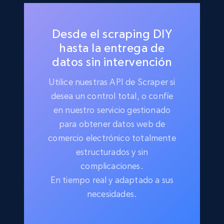
Desde el scraping DIY
hasta la entrega de
datos sin intervención
Utilice nuestras API de Scraper si
desea un control total, o confíe
en nuestro servicio gestionado
para obtener datos web de
comercio electrónico totalmente
estructurados y sin
complicaciones.
En tiempo real y adaptado a sus
necesidades.