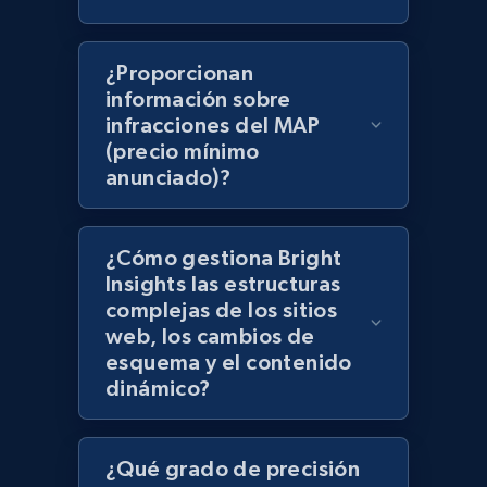
products using specified keywords
URL, Product id, Title, Images, Final price,
¿Proporcionan
Currency, Discount, Initial price, and more.
información sobre
infracciones del MAP
1.1K+
149+
Comenzar ahora
(precio mínimo
anunciado)?
Lazada - Products
¿Cómo gestiona Bright
URL, Title, Rating, Reviews, Initial price, Final
Insights las estructuras
price, Currency, Stock, and more.
complejas de los sitios
web, los cambios de
esquema y el contenido
991+
165+
Comenzar ahora
dinámico?
¿Qué grado de precisión
Lazada - Products - Discover products by