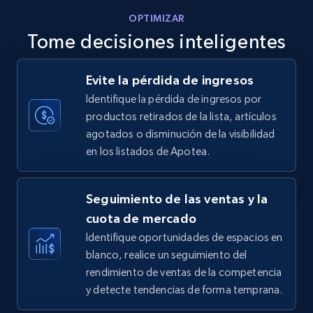
OPTIMIZAR
Tome decisiones inteligentes
Walmart - products - Discover products by
Evite la pérdida de ingresos
using sku numbers
Identifique la pérdida de ingresos por
URL, Final price, Sku, Currency, Gtin,
productos retirados de la lista, artículos
Specifications, Image urls, Top reviews, and
agotados o disminución de la visibilidad
more.
en los listados de Apotea.
5.6K+
875+
Comenzar ahora
Seguimiento de las ventas y la
cuota de mercado
Identifique oportunidades de espacios en
TikTok Shop
blanco, realice un seguimiento del
URL, Title, Available, Description, Currency, Initial
rendimiento de ventas de la competencia
price, Final price, Discount percent, and more.
y detecte tendencias de forma temprana.