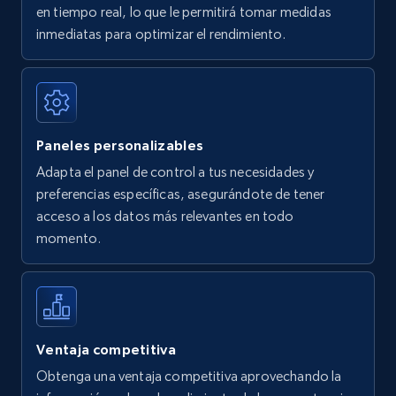
en tiempo real, lo que le permitirá tomar medidas
Amazon Reviews
inmediatas para optimizar el rendimiento.
URL, Product name, Product rating, Product
rating object, Product rating max, Rating,
Author name, Asin, and more.
Paneles personalizables
7.4K+
870+
Comenzar ahora
Adapta el panel de control a tus necesidades y
preferencias específicas, asegurándote de tener
acceso a los datos más relevantes en todo
Walmart - products
momento.
URL, Final price, Sku, Currency, Gtin,
Specifications, Image urls, Top reviews, and
more.
5.6K+
875+
Comenzar ahora
Ventaja competitiva
Obtenga una ventaja competitiva aprovechando la