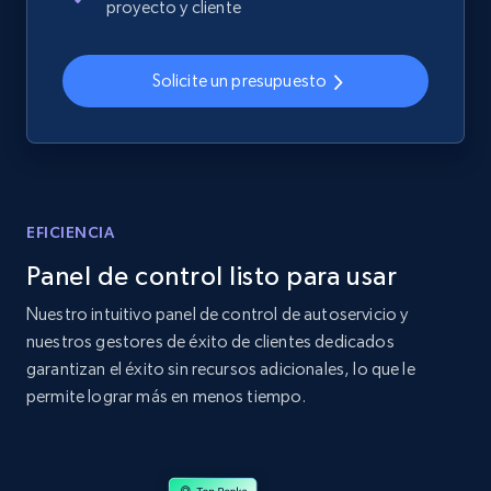
proyecto y cliente
2.4K+
200+
Comenzar ahora
Solicite un presupuesto
Home Depot US
URL, Domain, Country code, Model number,
Sku, Product id, Product name, Manufacturer,
and more.
EFICIENCIA
Panel de control listo para usar
2.1K+
355+
Comenzar ahora
Nuestro intuitivo panel de control de autoservicio y
nuestros gestores de éxito de clientes dedicados
garantizan el éxito sin recursos adicionales, lo que le
Home Depot US - Gather data on products
permite lograr más en menos tiempo.
using specified keywords
URL, Domain, Country code, Model number,
Sku, Product id, Product name, Manufacturer,