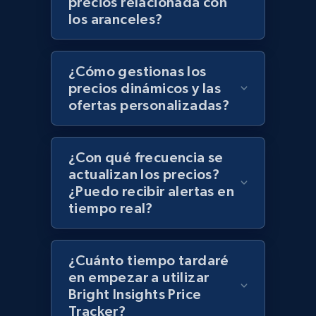
precios relacionada con
Zara - Products - discovery by category url
los aranceles?
Category id, Product id, Product name, Price,
Currency, Colour code, Colour, Description, and
more.
¿Cómo gestionas los
precios dinámicos y las
1.2K+
208+
Comenzar ahora
ofertas personalizadas?
¿Con qué frecuencia se
Best Buy products
actualizan los precios?
URL, Product id, Title, Images, Final price,
¿Puedo recibir alertas en
Currency, Discount, Initial price, and more.
tiempo real?
1.1K+
149+
Comenzar ahora
¿Cuánto tiempo tardaré
en empezar a utilizar
Bright Insights Price
Tracker?
Best Buy products - Collect data on