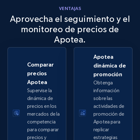
VENTAJAS
Aprovecha el seguimiento y el
eBay
URL, Product id, Title, Seller name, Seller rating,
monitoreo de precios de
Seller reviews, Breadcrumbs, Root category, and
Apotea.
more.
Apotea
2.5K+
359+
Comenzar ahora
Comparar
dinámica de
precios
promoción
Apotea
Obtenga
eBay - Gather data on products using
Supervise la
información
specified keywords
dinámica de
sobre las
URL, Product id, Title, Seller name, Seller rating,
precios en los
actividades de
Seller reviews, Breadcrumbs, Root category, and
mercados de la
promoción de
more.
competencia
Apotea para
para comparar
replicar
2.5K+
359+
Comenzar ahora
precios y
estrategias