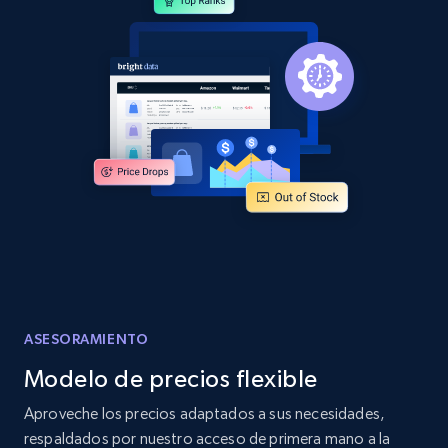
and more.
2.1K+
355+
Comenzar ahora
Home Depot US - Discover products by
specified URL
URL, Domain, Country code, Model number,
Sku, Product id, Product name, Manufacturer,
and more.
2.1K+
355+
Comenzar ahora
ASESORAMIENTO
Modelo de precios flexible
Home Depot US - Discover products by
Aproveche los precios adaptados a sus necesidades,
specified UPC
respaldados por nuestro acceso de primera mano a la