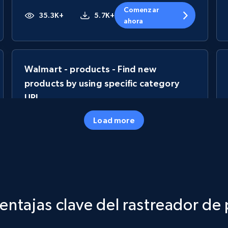
Comenzar
35.3K+
5.7K+
ahora
Walmart - products - Find new
products by using specific category
URL
URL, Final price, Sku, Currency, Gtin,
Load more
Specifications, Image urls, Top reviews, and
more.
5.6K+
877+
Comenzar ahora
entajas clave del rastreador de 
TikTok Shop