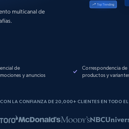
Proxies de
collected
Comienza desde
esde
$0.9/IP
datacenter
B
iento multicanal de
fías.
esde
Proxies de ISP
de
Más de 1,300,000+ proxies residenciales
estáticos totalmente compatibles
ra
encial de
Correspondencia de
mociones y anuncios
productos y variante
CON LA CONFIANZA DE 20,000+ CLIENTES EN TODO E