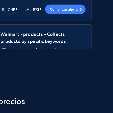
7.4K+
872+
Comenzar ahora
Walmart - products - Collects
products by specific keywords
URL, Final price, Sku, Currency, Gtin,
Specifications, Image urls, Top reviews, and
more.
5.6K+
877+
Comenzar ahora
precios
TikTok Shop - category