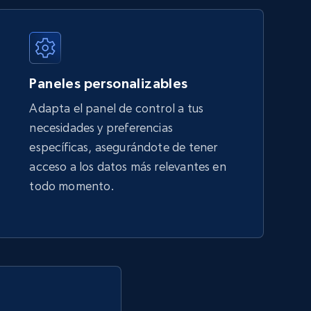
URL, Title, Available, Description, Currency, Initial
price, Final price, Discount percent, and more.
Paneles personalizables
5.4K+
668+
Comenzar ahora
Adapta el panel de control a tus
necesidades y preferencias
específicas, asegurándote de tener
Amazon sellers info
acceso a los datos más relevantes en
Seller id, URL, Seller name, Description, Detailed
todo momento.
info, Stars, Feedbacks, Return policy, and more.
2.5K+
378+
Comenzar ahora