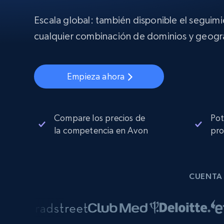
Proxies
Comienza d
residenciales
$5
$2.5/G
Escala global: también disponible el seguim
50% OFF
INFRAESTRUCTURA PROXY
cualquier combinación de dominios y geogra
Comienza d
Proxies de ISP
$1.3/IP
Proxies residenciales
50% OFF
400M+ IPs globales de dispositivos 
Empieza ahora
pares reales
Proxies de datacenter
Proxies fiables y de alta velocidad pa
una extracción de datos eficaz
Compare los precios de
Pot
la competencia en Avon
pro
CUENTA 