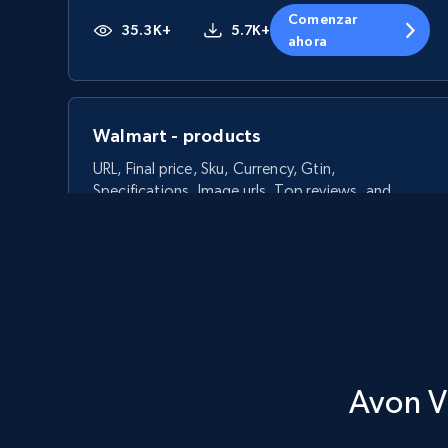
Comenzar
35.3K+
5.7K+
ahora
Walmart - products
URL, Final price, Sku, Currency, Gtin,
Specifications, Image urls, Top reviews, and
more.
5.6K+
877+
Comenzar ahora
Avon V
Walmart - products - Discover