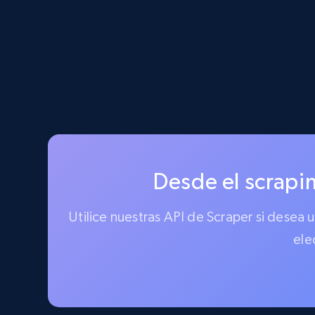
Desde el scrapin
Utilice nuestras API de Scraper si desea
ele