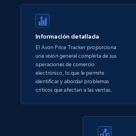
products by using sku numbers
URL, Final price, Sku, Currency, Gtin,
Specifications, Image urls, Top reviews, and
more.
Información detallada
5.6K+
877+
Comenzar ahora
El Avon Price Tracker proporciona
una visión general completa de sus
operaciones de comercio
TikTok Shop - Collect TikTok shop
electrónico, lo que le permite
products by keywords search
identificar y abordar problemas
URL, Title, Available, Description, Currency, Initial
críticos que afectan a las ventas.
price, Final price, Discount percent, and more.
5.4K+
668+
Comenzar ahora