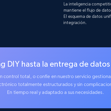
La inteligencia competit
mantiene el flujo de dat
El esquema de datos unif
integración.
g DIY hasta la entrega de datos
 un control total, o confíe en nuestro servicio gest
ctrónico totalmente estructurados y sin complicacio
En tiempo real y adaptado a sus necesidades.