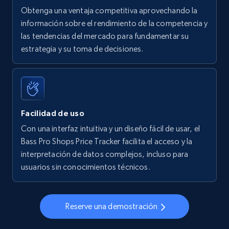
Obtenga una ventaja competitiva aprovechando la
información sobre el rendimiento de la competencia y
las tendencias del mercado para fundamentar su
Walmart - products - Find new products by
estrategia y su toma de decisiones.
using specific category URL
URL, Final price, Sku, Currency, Gtin,
Specifications, Image urls, Top reviews, and
more.
Facilidad de uso
5.6K+
875+
Comenzar ahora
Con una interfaz intuitiva y un diseño fácil de usar, el
Bass Pro Shops Price Tracker facilita el acceso y la
interpretación de datos complejos, incluso para
usuarios sin conocimientos técnicos.
Walmart - products - Collects products by
specific keywords
URL, Final price, Sku, Currency, Gtin,
Reserve una demostración
Specifications, Image urls, Top reviews, and
more.