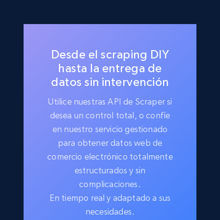
Desde el scraping DIY
hasta la entrega de
datos sin intervención
Utilice nuestras API de Scraper si
desea un control total, o confíe
en nuestro servicio gestionado
para obtener datos web de
comercio electrónico totalmente
estructurados y sin
complicaciones.
En tiempo real y adaptado a sus
necesidades.