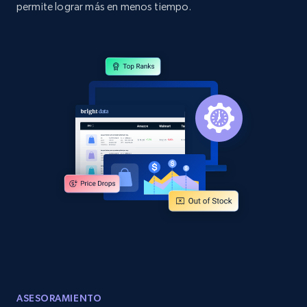
permite lograr más en menos tiempo.
Sku, Product id, Product name, Manufacturer,
and more.
2.1K+
355+
Comenzar ahora
Home Depot US - Discover products by
specified URL
URL, Domain, Country code, Model number,
Sku, Product id, Product name, Manufacturer,
and more.
2.1K+
355+
Comenzar ahora
ASESORAMIENTO
Home Depot US - Discover products by