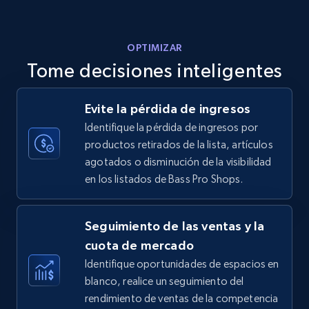
5.6K+
875+
Comenzar ahora
OPTIMIZAR
Tome decisiones inteligentes
Walmart - products - Discover products by
Evite la pérdida de ingresos
using sku numbers
Identifique la pérdida de ingresos por
URL, Final price, Sku, Currency, Gtin,
productos retirados de la lista, artículos
Specifications, Image urls, Top reviews, and
agotados o disminución de la visibilidad
more.
en los listados de Bass Pro Shops.
5.6K+
875+
Comenzar ahora
Seguimiento de las ventas y la
cuota de mercado
Identifique oportunidades de espacios en
TikTok Shop
blanco, realice un seguimiento del
URL, Title, Available, Description, Currency, Initial
rendimiento de ventas de la competencia
price, Final price, Discount percent, and more.