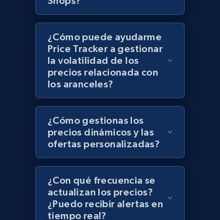
Shops?
Zara - Products - discovery by category url
¿Cómo puede ayudarme
Category id, Product id, Product name, Price,
Price Tracker a gestionar
Currency, Colour code, Colour, Description, and
la volatilidad de los
more.
precios relacionada con
los aranceles?
1.2K+
208+
Comenzar ahora
¿Cómo gestionas los
precios dinámicos y las
Best Buy products
ofertas personalizadas?
URL, Product id, Title, Images, Final price,
Currency, Discount, Initial price, and more.
¿Con qué frecuencia se
actualizan los precios?
1.1K+
149+
Comenzar ahora
¿Puedo recibir alertas en
tiempo real?