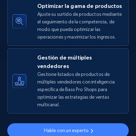
Optimizar la gama de productos
5.4K+
668+
Comenzar ahora
Ajuste su surtido de productos mediante
el seguimiento de la competencia, de
modo que pueda optimizar las
operaciones y maximizar los ingresos.
TikTok Shop - discover records by shop url
URL, Title, Available, Description, Currency, Initial
price, Final price, Discount percent, and more.
Gestión de múltiples
vendedores
5.4K+
668+
Comenzar ahora
Gestione listados de productos de
múltiples vendedores con inteligencia
específica de Bass Pro Shops para
optimizar las estrategias de ventas
Amazon sellers info
multicanal.
Seller id, URL, Seller name, Description, Detailed
info, Stars, Feedbacks, Return policy, and more.
Hable con un experto
2.5K+
378+
Comenzar ahora