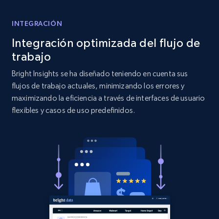
Title, Seller name, Brand, Description, Initial
price, Currency, Availability, Reviews count, and
more.
INTEGRACIÓN
Integración optimizada del flujo de
2.1K+
375+
Comenzar ahora
trabajo
Bright Insights se ha diseñado teniendo en cuenta sus
flujos de trabajo actuales, minimizando los errores y
Etsy
maximizando la eficiencia a través de interfaces de usuario
flexibles y casos de uso predefinidos.
URL, Product id, Listing inventory id, Title, Rating,
Reviews count shop, Reviews count item, Initial
price, and more.
1.9K+
323+
Comenzar ahora
Etsy - Collect data on products using