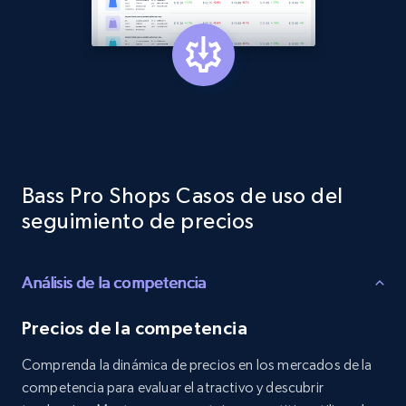
specified keywords
URL, Product id, Listing inventory id, Title, Rating,
Reviews count shop, Reviews count item, Initial
price, and more.
1.9K+
323+
Comenzar ahora
Bass Pro Shops Casos de uso del
Etsy - Collects data from shop's URL
seguimiento de precios
URL, Product id, Listing inventory id, Title, Rating,
Reviews count shop, Reviews count item, Initial
price, and more.
Análisis de la competencia
Precios de la competencia
1.9K+
323+
Comenzar ahora
Comprenda la dinámica de precios en los mercados de la
competencia para evaluar el atractivo y descubrir