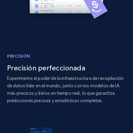
Amazon products global dataset
Title, Seller name, Brand, Description, Initial
price, Currency, Availability, Reviews count, and
more.
2.1K+
375+
Comenzar ahora
PRECISIÓN
Precisión perfeccionada
Experimente el poder de la infraestructura de recopilación
Amazon products global dataset - Collects
de datos líder en el mundo, junto con los modelos de IA
products by specific category URL
más precisos y datos en tiempo real, lo que garantiza
predicciones precisas y estadísticas completas.
Title, Seller name, Brand, Description, Initial
price, Currency, Availability, Reviews count, and
more.
2.1K+
375+
Comenzar ahora