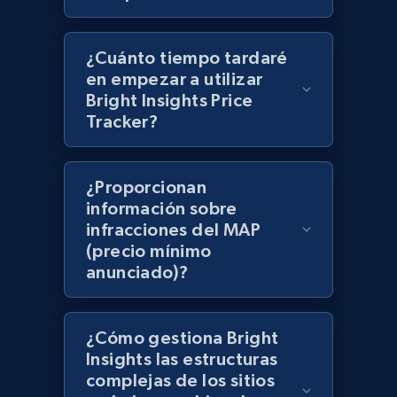
Best Buy products - Collect data on
products using specified keywords
¿Cuánto tiempo tardaré
en empezar a utilizar
URL, Product id, Title, Images, Final price,
Bright Insights Price
Currency, Discount, Initial price, and more.
Tracker?
1.1K+
149+
Comenzar ahora
¿Proporcionan
información sobre
infracciones del MAP
Lazada - Products
(precio mínimo
URL, Title, Rating, Reviews, Initial price, Final
anunciado)?
price, Currency, Stock, and more.
991+
164+
Comenzar ahora
¿Cómo gestiona Bright
Insights las estructuras
complejas de los sitios