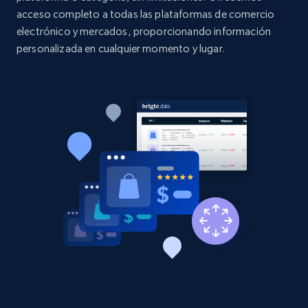
acceso completo a todas las plataformas de comercio
electrónico y mercados, proporcionando información
2.1K+
375+
Comenzar ahora
personalizada en cualquier momento y lugar.
Amazon products global dataset - Collect
Amazon products by seller URL
Title, Seller name, Brand, Description, Initial
price, Currency, Availability, Reviews count, and
more.
2.1K+
375+
Comenzar ahora
Amazon products global dataset - Collect
products from Brands URLs