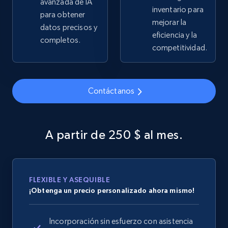
avanzada de IA
inventario para
para obtener
2.5K+
359+
Comenzar ahora
mejorar la
datos precisos y
eficiencia y la
completos.
competitividad.
Google Shopping
URL, Product id, Title, Product description,
Contáctanos
Rating, Reviews count, Images, Variations, and
more.
A partir de 250 $ al mes.
2.4K+
199+
Comenzar ahora
FLEXIBLE Y ASEQUIBLE
Google Shopping - collects products from
¡Obtenga un precio personalizado ahora mismo!
web using keywords
URL, Product id, Title, Product description,
Incorporación sin esfuerzo con asistencia
Rating, Reviews count, Images, Variations, and