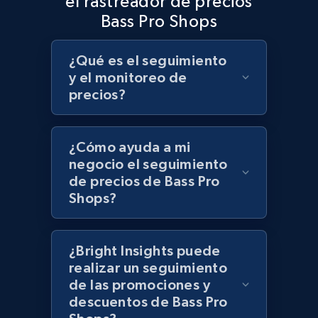
el rastreador de precios
Target - Discover products by specified
Bass Pro Shops
UPC
URL, Product id, Title, Product description,
¿Qué es el seguimiento
Rating, Reviews count, Initial price, Discount,
y el monitoreo de
and more.
precios?
1.3K+
175+
Comenzar ahora
¿Cómo ayuda a mi
negocio el seguimiento
de precios de Bass Pro
Zara - Products
Shops?
Category id, Product id, Product name, Price,
Currency, Colour code, Colour, Description, and
more.
¿Bright Insights puede
realizar un seguimiento
de las promociones y
1.2K+
208+
Comenzar ahora
descuentos de Bass Pro