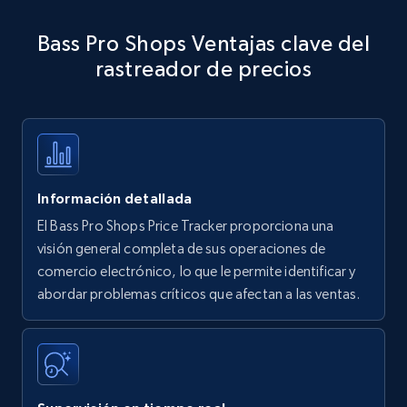
Amazon products - Collects products by
Bass Pro Shops Ventajas clave del
specific keywords
rastreador de precios
Title, Seller name, Brand, Description, Initial
price, Currency, Availability, Reviews count, and
more.
35.3K+
5.7K+
Comenzar ahora
Información detallada
El Bass Pro Shops Price Tracker proporciona una
Amazon products - find products by using
visión general completa de sus operaciones de
upc numbers
comercio electrónico, lo que le permite identificar y
abordar problemas críticos que afectan a las ventas.
Title, Seller name, Brand, Description, Initial
price, Currency, Availability, Reviews count, and
more.
35.3K+
5.7K+
Comenzar ahora