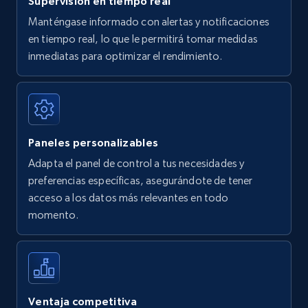
Supervisión en tiempo real
Manténgase informado con alertas y notificaciones
en tiempo real, lo que le permitirá tomar medidas
Amazon Reviews
inmediatas para optimizar el rendimiento.
URL, Product name, Product rating, Product
rating object, Product rating max, Rating,
Author name, Asin, and more.
Paneles personalizables
7.4K+
870+
Comenzar ahora
Adapta el panel de control a tus necesidades y
preferencias específicas, asegurándote de tener
acceso a los datos más relevantes en todo
Walmart - products
momento.
URL, Final price, Sku, Currency, Gtin,
Specifications, Image urls, Top reviews, and
more.
5.6K+
875+
Comenzar ahora
Ventaja competitiva