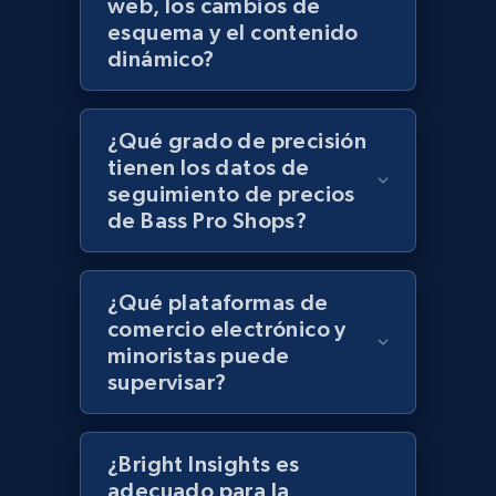
web, los cambios de
Lazada - Products - Discover products by
esquema y el contenido
keyword
dinámico?
URL, Title, Rating, Reviews, Initial price, Final
price, Currency, Stock, and more.
¿Qué grado de precisión
tienen los datos de
991+
164+
Comenzar ahora
seguimiento de precios
de Bass Pro Shops?
Lazada - Products - Discover products by
¿Qué plataformas de
category URL or brand URL
comercio electrónico y
URL, Title, Rating, Reviews, Initial price, Final
minoristas puede
price, Currency, Stock, and more.
supervisar?
991+
164+
Comenzar ahora
¿Bright Insights es
adecuado para la