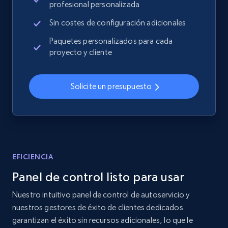
profesional personalizada
more.
Sin costes de configuración adicionales
2.4K+
199+
Comenzar ahora
Paquetes personalizados para cada
proyecto y cliente
Home Depot US
Solicite un presupuesto
URL, Domain, Country code, Model number,
Sku, Product id, Product name, Manufacturer,
and more.
2.1K+
355+
Comenzar ahora
EFICIENCIA
Panel de control listo para usar
Nuestro intuitivo panel de control de autoservicio y
Home Depot US - Gather data on products
nuestros gestores de éxito de clientes dedicados
using specified keywords
garantizan el éxito sin recursos adicionales, lo que le
URL, Domain, Country code, Model number,