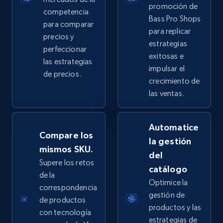
promoción de
competencia
2.5K+
359+
Comenzar ahora
Bass Pro Shops
para comparar
para replicar
precios y
estrategias
perfeccionar
exitosas e
las estrategias
eBay - Collect products from shops on eBay
impulsar el
de precios.
URL, Product id, Title, Seller name, Seller rating,
crecimiento de
Seller reviews, Breadcrumbs, Root category, and
las ventas.
more.
Automatice
2.5K+
359+
Comenzar ahora
Compare los
la gestión
mismos SKU.
del
Supere los retos
catálogo
de la
eBay - Collect records by category
Optimice la
correspondencia
URL, Product id, Title, Seller name, Seller rating,
gestión de
de productos
Seller reviews, Breadcrumbs, Root category, and
productos y las
con tecnología
more.
estrategias de