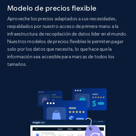
Modelo de precios flexible
specified UPC
URL, Domain, Country code, Model number,
Aproveche los precios adaptados a sus necesidades,
Sku, Product id, Product name, Manufacturer,
respaldados por nuestro acceso de primera mano a la
and more.
infraestructura de recopilación de datos líder en el mundo.
Nuestros modelos de precios flexibles le permiten pagar
2.1K+
355+
Comenzar ahora
solo por los datos que necesita, lo que hace que la
información sea accesible para marcas de todos los
tamaños.
Home Depot US - Discovery products by
specific category URL
URL, Domain, Country code, Model number,
Sku, Product id, Product name, Manufacturer,
and more.
2.1K+
355+
Comenzar ahora