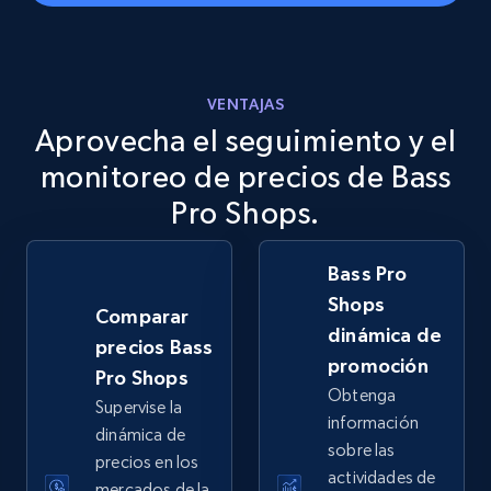
eBay
VENTAJAS
Aprovecha el seguimiento y el
URL, Product id, Title, Seller name, Seller rating,
Seller reviews, Breadcrumbs, Root category, and
monitoreo de precios de Bass
more.
Pro Shops.
2.5K+
359+
Comenzar ahora
Bass Pro
Shops
Comparar
dinámica de
precios Bass
eBay - Gather data on products using
promoción
Pro Shops
specified keywords
Obtenga
Supervise la
URL, Product id, Title, Seller name, Seller rating,
información
dinámica de
Seller reviews, Breadcrumbs, Root category, and
sobre las
precios en los
more.
actividades de
mercados de la