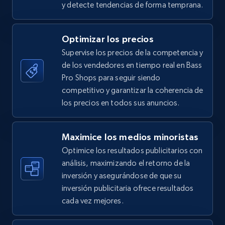
y detecte tendencias de forma temprana.
5.4K+
668+
Comenzar ahora
Optimizar los precios
Supervise los precios de la competencia y
de los vendedores en tiempo real en Bass
TikTok Shop - category
Pro Shops para seguir siendo
URL, Title, Available, Description, Currency, Initial
competitivo y garantizar la coherencia de
price, Final price, Discount percent, and more.
los precios en todos sus anuncios.
5.4K+
668+
Comenzar ahora
Maximice los medios minoristas
Optimice los resultados publicitarios con
análisis, maximizando el retorno de la
inversión y asegurándose de que su
TikTok Shop - Collect TikTok shop products
inversión publicitaria ofrece resultados
by keywords search
cada vez mejores.
URL, Title, Available, Description, Currency, Initial
price, Final price, Discount percent, and more.