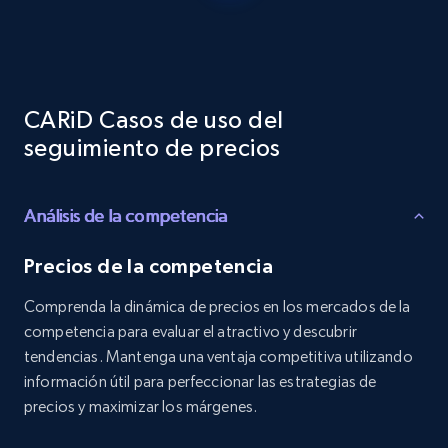
Reviews count shop, Reviews count item, Initial
price, and more.
1.9K+
323+
Comenzar ahora
CARiD Casos de uso del
seguimiento de precios
Etsy - Collects data from shop's URL
Análisis de la competencia
URL, Product id, Listing inventory id, Title, Rating,
Reviews count shop, Reviews count item, Initial
price, and more.
Precios de la competencia
Comprenda la dinámica de precios en los mercados de la
1.9K+
323+
Comenzar ahora
competencia para evaluar el atractivo y descubrir
tendencias. Mantenga una ventaja competitiva utilizando
información útil para perfeccionar las estrategias de
precios y maximizar los márgenes.
Amazon products search
Asin, URL, Name, Sponsored, Initial price, Final