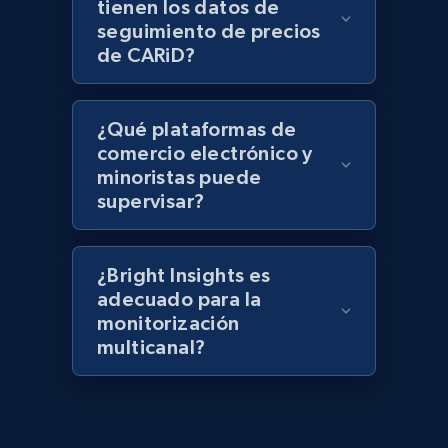
tienen los datos de
keyword
seguimiento de precios
URL, Title, Rating, Reviews, Initial price, Final
de CARiD?
price, Currency, Stock, and more.
991+
165+
Comenzar ahora
¿Qué plataformas de
comercio electrónico y
minoristas puede
supervisar?
Lazada - Products - Discover products by
category URL or brand URL
URL, Title, Rating, Reviews, Initial price, Final
¿Bright Insights es
price, Currency, Stock, and more.
adecuado para la
monitorización
multicanal?
991+
165+
Comenzar ahora
Lazada - Products - Discover products by