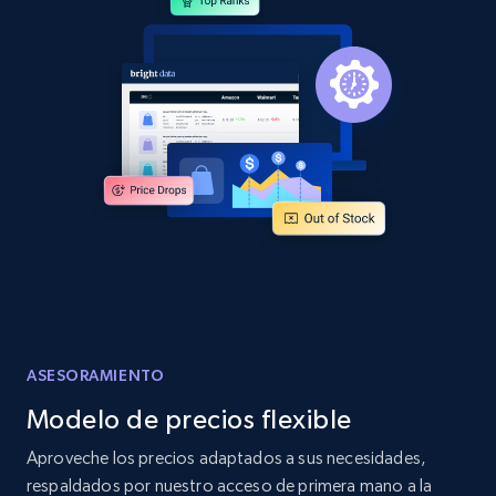
and more.
2.1K+
355+
Comenzar ahora
Home Depot US - Discover products by
specified URL
URL, Domain, Country code, Model number,
Sku, Product id, Product name, Manufacturer,
and more.
2.1K+
355+
Comenzar ahora
ASESORAMIENTO
Modelo de precios flexible
Home Depot US - Discover products by
Aproveche los precios adaptados a sus necesidades,
specified UPC
respaldados por nuestro acceso de primera mano a la