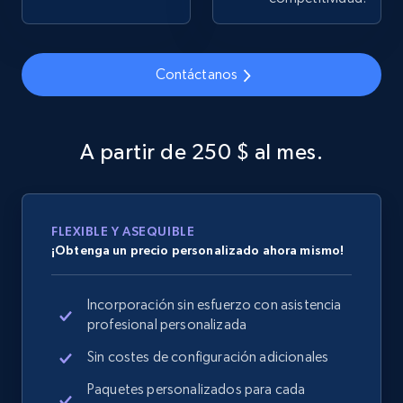
Contáctanos
Google Shopping
URL, Product id, Title, Product description,
Rating, Reviews count, Images, Variations, and
A partir de 250 $ al mes.
more.
2.4K+
200+
Comenzar ahora
FLEXIBLE Y ASEQUIBLE
¡Obtenga un precio personalizado ahora mismo!
Google Shopping - collects products from
Incorporación sin esfuerzo con asistencia
web using keywords
profesional personalizada
URL, Product id, Title, Product description,
Rating, Reviews count, Images, Variations, and
Sin costes de configuración adicionales
more.
Paquetes personalizados para cada