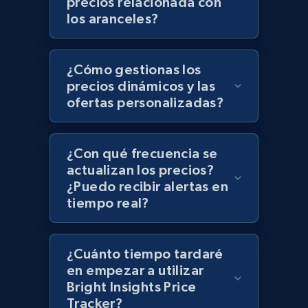
precios relacionada con
Zara - Products - discovery by category url
los aranceles?
Category id, Product id, Product name, Price,
Currency, Colour code, Colour, Description, and
more.
¿Cómo gestionas los
precios dinámicos y las
1.2K+
208+
Comenzar ahora
ofertas personalizadas?
¿Con qué frecuencia se
Best Buy products
actualizan los precios?
URL, Product id, Title, Images, Final price,
¿Puedo recibir alertas en
Currency, Discount, Initial price, and more.
tiempo real?
1.1K+
149+
Comenzar ahora
¿Cuánto tiempo tardaré
en empezar a utilizar
Bright Insights Price
Tracker?
Best Buy products - Collect data on