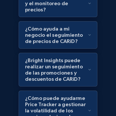
UPC
y el monitoreo de
precios?
URL, Product id, Title, Product description,
Rating, Reviews count, Initial price, Discount,
and more.
¿Cómo ayuda a mi
negocio el seguimiento
1.3K+
175+
Comenzar ahora
de precios de CARiD?
¿Bright Insights puede
Zara - Products
realizar un seguimiento
Category id, Product id, Product name, Price,
de las promociones y
Currency, Colour code, Colour, Description, and
descuentos de CARiD?
more.
1.2K+
208+
Comenzar ahora
¿Cómo puede ayudarme
Price Tracker a gestionar
la volatilidad de los