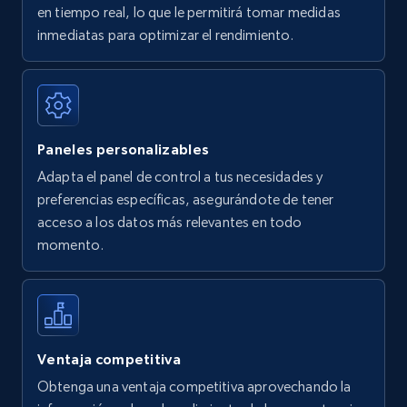
en tiempo real, lo que le permitirá tomar medidas
Amazon Reviews
inmediatas para optimizar el rendimiento.
URL, Product name, Product rating, Product
rating object, Product rating max, Rating,
Author name, Asin, and more.
Paneles personalizables
7.4K+
870+
Comenzar ahora
Adapta el panel de control a tus necesidades y
preferencias específicas, asegurándote de tener
acceso a los datos más relevantes en todo
Walmart - products
momento.
URL, Final price, Sku, Currency, Gtin,
Specifications, Image urls, Top reviews, and
more.
5.6K+
875+
Comenzar ahora
Ventaja competitiva
Obtenga una ventaja competitiva aprovechando la