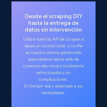
Desde el scraping DIY
hasta la entrega de
datos sin intervención
Utilice nuestras API de Scraper si
desea un control total, o confíe
en nuestro servicio gestionado
para obtener datos web de
comercio electrónico totalmente
estructurados y sin
complicaciones.
En tiempo real y adaptado a sus
necesidades.