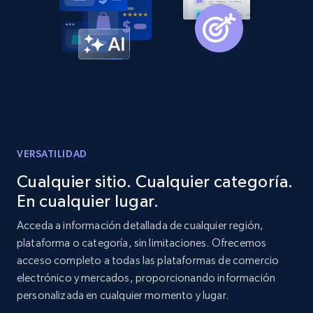
Amazon products global dataset -
Collecting products by keyword search
Title, Seller name, Brand, Description, Initial
price, Currency, Availability, Reviews count, and
more.
2.1K+
375+
Comenzar ahora
VERSATILIDAD
Cualquier sitio. Cualquier categoría.
En cualquier lugar.
Amazon products global dataset - Collects
products by best sellers category URL
Acceda a información detallada de cualquier región,
plataforma o categoría, sin limitaciones. Ofrecemos
Title, Seller name, Brand, Description, Initial
acceso completo a todas las plataformas de comercio
price, Currency, Availability, Reviews count, and
more.
electrónico y mercados, proporcionando información
personalizada en cualquier momento y lugar.