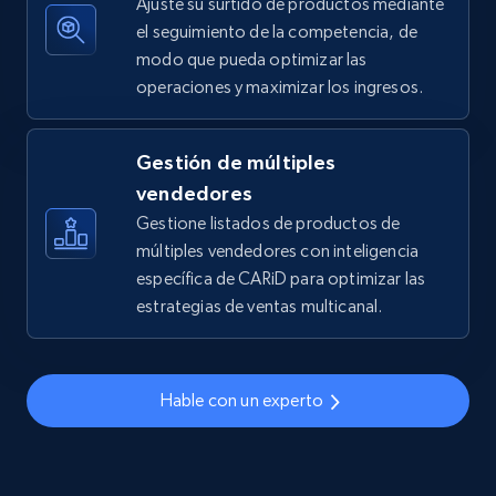
Ajuste su surtido de productos mediante
el seguimiento de la competencia, de
modo que pueda optimizar las
operaciones y maximizar los ingresos.
TikTok Shop - discover records by shop url
URL, Title, Available, Description, Currency, Initial
price, Final price, Discount percent, and more.
Gestión de múltiples
vendedores
5.4K+
668+
Comenzar ahora
Gestione listados de productos de
múltiples vendedores con inteligencia
específica de CARiD para optimizar las
estrategias de ventas multicanal.
Amazon sellers info
Seller id, URL, Seller name, Description, Detailed
info, Stars, Feedbacks, Return policy, and more.
Hable con un experto
2.5K+
378+
Comenzar ahora