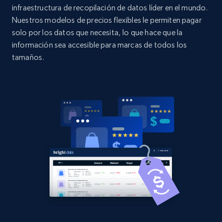
URL, Domain, Country code, Model number,
infraestructura de recopilación de datos líder en el mundo.
Sku, Product id, Product name, Manufacturer,
Nuestros modelos de precios flexibles le permiten pagar
and more.
solo por los datos que necesita, lo que hace que la
información sea accesible para marcas de todos los
2.1K+
355+
Comenzar ahora
tamaños.
Home Depot US - Discovery products by
specific category URL
URL, Domain, Country code, Model number,
Sku, Product id, Product name, Manufacturer,
and more.
2.1K+
355+
Comenzar ahora