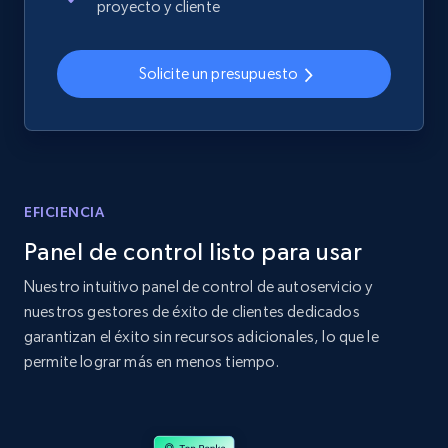
proyecto y cliente
2.4K+
200+
Comenzar ahora
Solicite un presupuesto
Home Depot US
URL, Domain, Country code, Model number,
Sku, Product id, Product name, Manufacturer,
and more.
EFICIENCIA
Panel de control listo para usar
2.1K+
355+
Comenzar ahora
Nuestro intuitivo panel de control de autoservicio y
nuestros gestores de éxito de clientes dedicados
garantizan el éxito sin recursos adicionales, lo que le
Home Depot US - Gather data on products
permite lograr más en menos tiempo.
using specified keywords
URL, Domain, Country code, Model number,
Sku, Product id, Product name, Manufacturer,