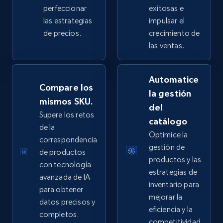
perfeccionar
exitosas e
las estrategias
impulsar el
de precios.
crecimiento de
eBay - Collect products from shops on eBay
las ventas.
URL, Product id, Title, Seller name, Seller rating,
Seller reviews, Breadcrumbs, Root category, and
Automatice
more.
Compare los
la gestión
mismos SKU.
del
2.5K+
359+
Comenzar ahora
Supere los retos
catálogo
de la
Optimice la
correspondencia
gestión de
de productos
eBay - Collect records by category
productos y las
con tecnología
URL, Product id, Title, Seller name, Seller rating,
estrategias de
avanzada de IA
Seller reviews, Breadcrumbs, Root category, and
inventario para
para obtener
more.
mejorar la
datos precisos y
eficiencia y la
completos.
2.5K+
359+
Comenzar ahora
competitividad.