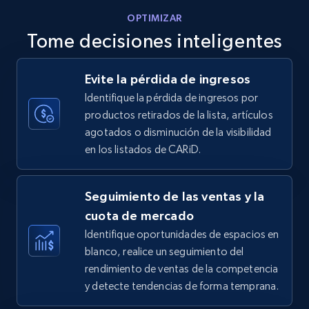
OPTIMIZAR
Tome decisiones inteligentes
Walmart - products - Discover products by
Evite la pérdida de ingresos
using sku numbers
Identifique la pérdida de ingresos por
URL, Final price, Sku, Currency, Gtin,
productos retirados de la lista, artículos
Specifications, Image urls, Top reviews, and
agotados o disminución de la visibilidad
more.
en los listados de CARiD.
5.6K+
875+
Comenzar ahora
Seguimiento de las ventas y la
cuota de mercado
Identifique oportunidades de espacios en
TikTok Shop
blanco, realice un seguimiento del
URL, Title, Available, Description, Currency, Initial
rendimiento de ventas de la competencia
price, Final price, Discount percent, and more.
y detecte tendencias de forma temprana.