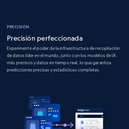
Amazon products global dataset
Title, Seller name, Brand, Description, Initial
price, Currency, Availability, Reviews count, and
more.
PRECISIÓN
Precisión perfeccionada
2.1K+
375+
Comenzar ahora
Experimente el poder de la infraestructura de recopilación
de datos líder en el mundo, junto con los modelos de IA
más precisos y datos en tiempo real, lo que garantiza
Amazon products global dataset - Collects
predicciones precisas y estadísticas completas.
products by specific category URL
Title, Seller name, Brand, Description, Initial
price, Currency, Availability, Reviews count, and
more.
2.1K+
375+
Comenzar ahora