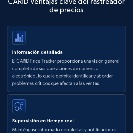
CARiD Ventajas clave del rastreador
specific keywords
de precios
Title, Seller name, Brand, Description, Initial
price, Currency, Availability, Reviews count, and
more.
35.3K+
5.7K+
Comenzar ahora
Información detallada
El CARiD Price Tracker proporciona una visión general
Amazon products - find products by using
completa de sus operaciones de comercio
upc numbers
electrónico, lo que le permite identificar y abordar
problemas críticos que afectan a las ventas.
Title, Seller name, Brand, Description, Initial
price, Currency, Availability, Reviews count, and
more.
35.3K+
5.7K+
Comenzar ahora
Supervisión en tiempo real
Manténgase informado con alertas y notificaciones