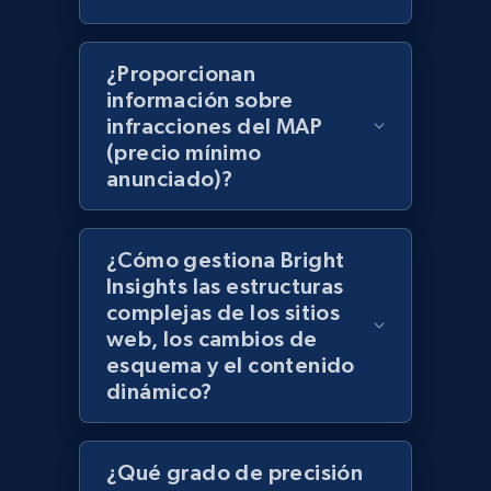
products using specified keywords
URL, Product id, Title, Images, Final price,
¿Proporcionan
Currency, Discount, Initial price, and more.
información sobre
infracciones del MAP
1.1K+
149+
Comenzar ahora
(precio mínimo
anunciado)?
Lazada - Products
¿Cómo gestiona Bright
URL, Title, Rating, Reviews, Initial price, Final
Insights las estructuras
price, Currency, Stock, and more.
complejas de los sitios
web, los cambios de
esquema y el contenido
991+
165+
Comenzar ahora
dinámico?
¿Qué grado de precisión
Lazada - Products - Discover products by