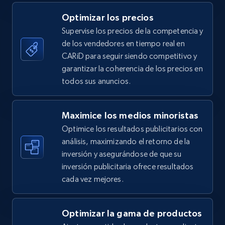
5.4K+
668+
Comenzar ahora
Optimizar los precios
Supervise los precios de la competencia y
de los vendedores en tiempo real en
TikTok Shop - category
CARiD para seguir siendo competitivo y
URL, Title, Available, Description, Currency, Initial
garantizar la coherencia de los precios en
price, Final price, Discount percent, and more.
todos sus anuncios.
5.4K+
668+
Comenzar ahora
Maximice los medios minoristas
Optimice los resultados publicitarios con
análisis, maximizando el retorno de la
inversión y asegurándose de que su
TikTok Shop - Collect TikTok shop products
inversión publicitaria ofrece resultados
by keywords search
cada vez mejores.
URL, Title, Available, Description, Currency, Initial
price, Final price, Discount percent, and more.
Optimizar la gama de productos
5.4K+
668+
Comenzar ahora