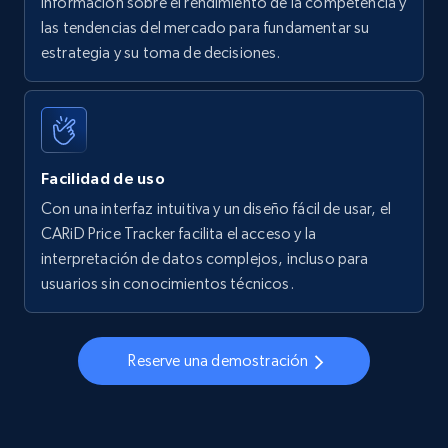
información sobre el rendimiento de la competencia y
las tendencias del mercado para fundamentar su
Walmart - products - Find new products by
estrategia y su toma de decisiones.
using specific category URL
URL, Final price, Sku, Currency, Gtin,
Specifications, Image urls, Top reviews, and
more.
Facilidad de uso
5.6K+
875+
Comenzar ahora
Con una interfaz intuitiva y un diseño fácil de usar, el
CARiD Price Tracker facilita el acceso y la
interpretación de datos complejos, incluso para
usuarios sin conocimientos técnicos.
Walmart - products - Collects products by
specific keywords
URL, Final price, Sku, Currency, Gtin,
Reserve una demostración
Specifications, Image urls, Top reviews, and
more.
5.6K+
875+
Comenzar ahora