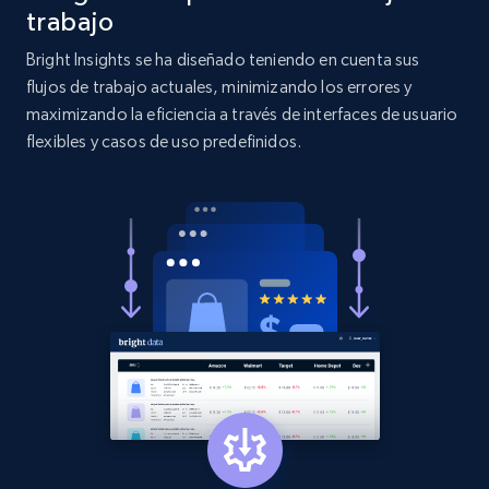
more.
trabajo
Bright Insights se ha diseñado teniendo en cuenta sus
2.1K+
375+
Comenzar ahora
flujos de trabajo actuales, minimizando los errores y
maximizando la eficiencia a través de interfaces de usuario
flexibles y casos de uso predefinidos.
Etsy
URL, Product id, Listing inventory id, Title, Rating,
Reviews count shop, Reviews count item, Initial
price, and more.
1.9K+
323+
Comenzar ahora
Etsy - Collect data on products using
specified keywords
URL, Product id, Listing inventory id, Title, Rating,