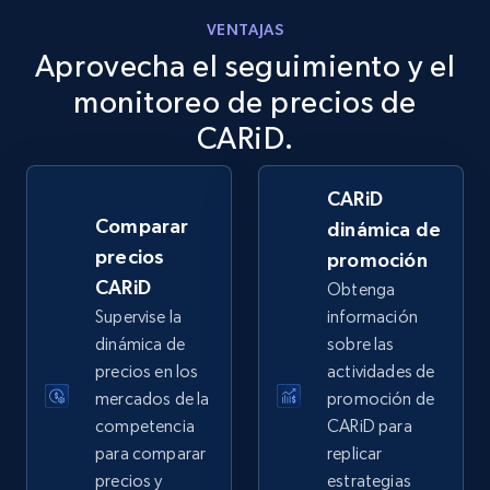
VENTAJAS
Aprovecha el seguimiento y el
eBay
URL, Product id, Title, Seller name, Seller rating,
monitoreo de precios de
Seller reviews, Breadcrumbs, Root category, and
CARiD.
more.
CARiD
2.5K+
359+
Comenzar ahora
Comparar
dinámica de
precios
promoción
CARiD
Obtenga
eBay - Gather data on products using
Supervise la
información
specified keywords
dinámica de
sobre las
URL, Product id, Title, Seller name, Seller rating,
precios en los
actividades de
Seller reviews, Breadcrumbs, Root category, and
mercados de la
promoción de
more.
competencia
CARiD para
para comparar
replicar
2.5K+
359+
Comenzar ahora
precios y
estrategias