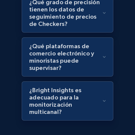
Lowes.com - Gather data on products using
¿Qué grado de precisión
specified keywords
tienen los datos de
seguimiento de precios
URL, Domain, Marketplace pn, Sku, Other pn,
de Checkers?
Model number, Gtin ean pn, Product name, and
more.
¿Qué plataformas de
991+
162+
Comenzar ahora
comercio electrónico y
minoristas puede
supervisar?
Lowes.com - Collect records by category
URL, Domain, Marketplace pn, Sku, Other pn,
¿Bright Insights es
Model number, Gtin ean pn, Product name, and
adecuado para la
more.
monitorización
multicanal?
991+
162+
Comenzar ahora