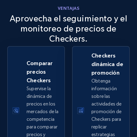
VENTAJAS
Aprovecha el seguimiento y el
eBay
URL, Product id, Title, Seller name, Seller rating,
monitoreo de precios de
Seller reviews, Breadcrumbs, Root category, and
Checkers.
more.
Checkers
2.5K+
359+
Comenzar ahora
Comparar
dinámica de
precios
promoción
Checkers
Obtenga
eBay - Gather data on products using
Supervise la
información
specified keywords
dinámica de
sobre las
URL, Product id, Title, Seller name, Seller rating,
precios en los
actividades de
Seller reviews, Breadcrumbs, Root category, and
mercados de la
promoción de
more.
competencia
Checkers para
para comparar
replicar
2.5K+
359+
Comenzar ahora
precios y
estrategias