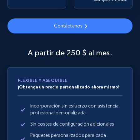
Contáctanos
Google Shopping
URL, Product id, Title, Product description,
Rating, Reviews count, Images, Variations, and
A partir de 250 $ al mes.
more.
2.4K+
199+
Comenzar ahora
FLEXIBLE Y ASEQUIBLE
¡Obtenga un precio personalizado ahora mismo!
Google Shopping - collects products from
Incorporación sin esfuerzo con asistencia
web using keywords
profesional personalizada
URL, Product id, Title, Product description,
Rating, Reviews count, Images, Variations, and
Sin costes de configuración adicionales
more.
Paquetes personalizados para cada