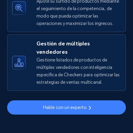
Ajuste su surtido de productos mediante
el seguimiento de la competencia, de
modo que pueda optimizar las
operaciones y maximizar los ingresos.
TikTok Shop - discover records by shop url
URL, Title, Available, Description, Currency, Initial
price, Final price, Discount percent, and more.
Gestión de múltiples
vendedores
5.4K+
667+
Comenzar ahora
Gestione listados de productos de
múltiples vendedores con inteligencia
específica de Checkers para optimizar las
estrategias de ventas multicanal.
Amazon sellers info
Seller id, URL, Seller name, Description, Detailed
info, Stars, Feedbacks, Return policy, and more.
Hable con un experto
2.5K+
378+
Comenzar ahora