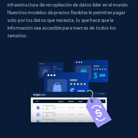
Title, Seller name, Brand, Description, Initial
infraestructura de recopilación de datos líder en el mundo.
price, Currency, Availability, Reviews count, and
Nuestros modelos de precios flexibles le permiten pagar
more.
solo por los datos que necesita, lo que hace que la
información sea accesible para marcas de todos los
2.1K+
375+
Comenzar ahora
tamaños.
Amazon products global dataset - Collect
Amazon products by seller URL
Title, Seller name, Brand, Description, Initial
price, Currency, Availability, Reviews count, and
more.
2.1K+
375+
Comenzar ahora