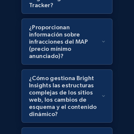
Tracker?
products using specified keywords
URL, Product id, Title, Images, Final price,
Currency, Discount, Initial price, and more.
¿Proporcionan
información sobre
1.1K+
149+
Comenzar ahora
infracciones del MAP
(precio mínimo
anunciado)?
Lowes.com
URL, Domain, Marketplace pn, Sku, Other pn,
¿Cómo gestiona Bright
Model number, Gtin ean pn, Product name, and
Insights las estructuras
more.
complejas de los sitios
web, los cambios de
esquema y el contenido
991+
162+
Comenzar ahora
dinámico?