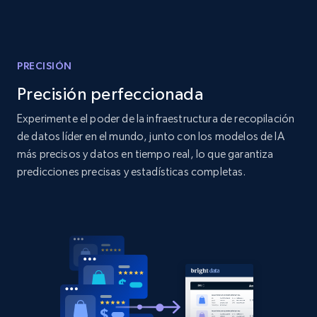
Amazon products global dataset - Collect
products from Brands URLs
Title, Seller name, Brand, Description, Initial
price, Currency, Availability, Reviews count, and
PRECISIÓN
more.
Precisión perfeccionada
Experimente el poder de la infraestructura de recopilación
2.1K+
375+
Comenzar ahora
de datos líder en el mundo, junto con los modelos de IA
más precisos y datos en tiempo real, lo que garantiza
predicciones precisas y estadísticas completas.
Home Depot US
URL, Domain, Country code, Model number,
Sku, Product id, Product name, Manufacturer,
and more.
2.1K+
353+
Comenzar ahora