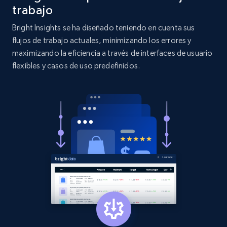
and more.
trabajo
Bright Insights se ha diseñado teniendo en cuenta sus
2.1K+
353+
Comenzar ahora
flujos de trabajo actuales, minimizando los errores y
maximizando la eficiencia a través de interfaces de usuario
flexibles y casos de uso predefinidos.
Etsy
URL, Product id, Listing inventory id, Title, Rating,
Reviews count shop, Reviews count item, Initial
price, and more.
1.9K+
322+
Comenzar ahora
Etsy - Collect data on products using
specified keywords
URL, Product id, Listing inventory id, Title, Rating,