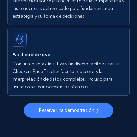
información sobre el rendimiento de la competencia y
las tendencias del mercado para fundamentar su
Walmart - products - Find new products by
estrategia y su toma de decisiones.
using specific category URL
URL, Final price, Sku, Currency, Gtin,
Specifications, Image urls, Top reviews, and
more.
Facilidad de uso
5.6K+
875+
Comenzar ahora
Con una interfaz intuitiva y un diseño fácil de usar, el
Checkers Price Tracker facilita el acceso y la
interpretación de datos complejos, incluso para
usuarios sin conocimientos técnicos.
Walmart - products - Collects products by
specific keywords
URL, Final price, Sku, Currency, Gtin,
Reserve una demostración
Specifications, Image urls, Top reviews, and
more.
5.6K+
875+
Comenzar ahora