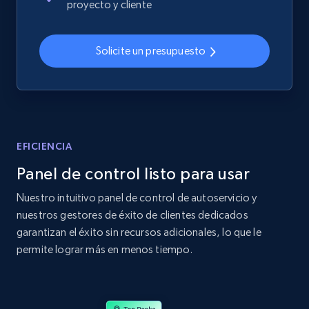
proyecto y cliente
2.4K+
199+
Comenzar ahora
Solicite un presupuesto
Amazon products global dataset
Title, Seller name, Brand, Description, Initial
price, Currency, Availability, Reviews count, and
more.
EFICIENCIA
Panel de control listo para usar
2.1K+
375+
Comenzar ahora
Nuestro intuitivo panel de control de autoservicio y
nuestros gestores de éxito de clientes dedicados
garantizan el éxito sin recursos adicionales, lo que le
Amazon products global dataset - Collects
permite lograr más en menos tiempo.
products by specific category URL
Title, Seller name, Brand, Description, Initial
price, Currency, Availability, Reviews count, and