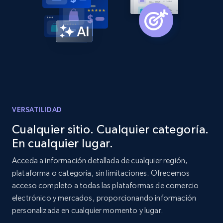
Home Depot US - Gather data on products
using specified keywords
URL, Domain, Country code, Model number,
Sku, Product id, Product name, Manufacturer,
and more.
2.1K+
353+
Comenzar ahora
VERSATILIDAD
Cualquier sitio. Cualquier categoría.
En cualquier lugar.
Home Depot US - Discover products by
specified URL
Acceda a información detallada de cualquier región,
plataforma o categoría, sin limitaciones. Ofrecemos
URL, Domain, Country code, Model number,
acceso completo a todas las plataformas de comercio
Sku, Product id, Product name, Manufacturer,
and more.
electrónico y mercados, proporcionando información
personalizada en cualquier momento y lugar.