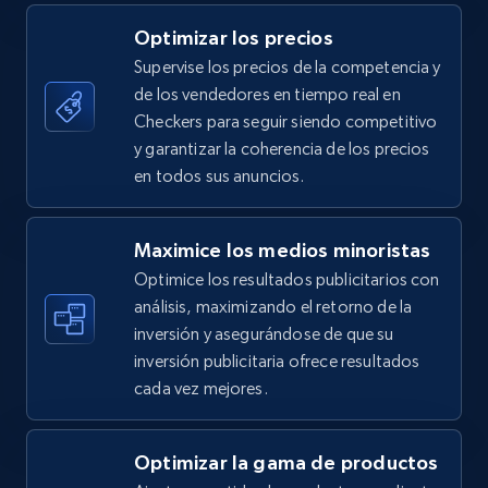
5.4K+
667+
Comenzar ahora
Optimizar los precios
Supervise los precios de la competencia y
de los vendedores en tiempo real en
TikTok Shop - category
Checkers para seguir siendo competitivo
URL, Title, Available, Description, Currency, Initial
y garantizar la coherencia de los precios
price, Final price, Discount percent, and more.
en todos sus anuncios.
5.4K+
667+
Comenzar ahora
Maximice los medios minoristas
Optimice los resultados publicitarios con
análisis, maximizando el retorno de la
inversión y asegurándose de que su
TikTok Shop - Collect TikTok shop products
inversión publicitaria ofrece resultados
by keywords search
cada vez mejores.
URL, Title, Available, Description, Currency, Initial
price, Final price, Discount percent, and more.
Optimizar la gama de productos
5.4K+
667+
Comenzar ahora