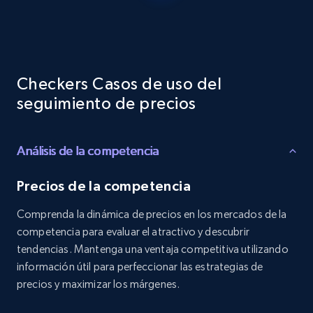
Reviews count shop, Reviews count item, Initial
price, and more.
1.9K+
322+
Comenzar ahora
Checkers Casos de uso del
seguimiento de precios
Etsy - Collects data from shop's URL
Análisis de la competencia
URL, Product id, Listing inventory id, Title, Rating,
Reviews count shop, Reviews count item, Initial
price, and more.
Precios de la competencia
Comprenda la dinámica de precios en los mercados de la
1.9K+
322+
Comenzar ahora
competencia para evaluar el atractivo y descubrir
tendencias. Mantenga una ventaja competitiva utilizando
información útil para perfeccionar las estrategias de
precios y maximizar los márgenes.
Amazon products search
Asin, URL, Name, Sponsored, Initial price, Final