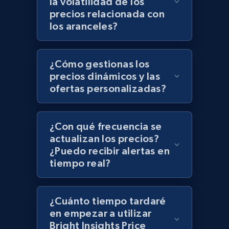
la volatilidad de los
Zara - Products - discovery by category url
precios relacionada con
Category id, Product id, Product name, Price,
los aranceles?
Currency, Colour code, Colour, Description, and
more.
¿Cómo gestionas los
1.2K+
208+
Comenzar ahora
precios dinámicos y las
ofertas personalizadas?
Best Buy products
¿Con qué frecuencia se
URL, Product id, Title, Images, Final price,
actualizan los precios?
Currency, Discount, Initial price, and more.
¿Puedo recibir alertas en
tiempo real?
1.1K+
149+
Comenzar ahora
¿Cuánto tiempo tardaré
en empezar a utilizar
Bright Insights Price
Best Buy products - Collect data on