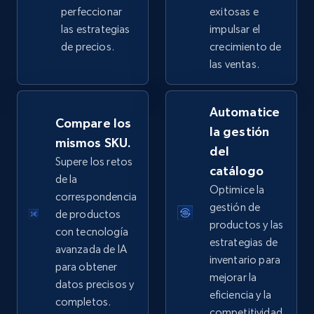
perfeccionar
exitosas e
las estrategias
impulsar el
de precios.
crecimiento de
eBay - Collect products from shops on eBay
las ventas.
URL, Product id, Title, Seller name, Seller rating,
Seller reviews, Breadcrumbs, Root category, and
Automatice
more.
Compare los
la gestión
mismos SKU.
del
2.5K+
359+
Comenzar ahora
Supere los retos
catálogo
de la
Optimice la
correspondencia
gestión de
de productos
eBay - Collect records by category
productos y las
con tecnología
URL, Product id, Title, Seller name, Seller rating,
estrategias de
avanzada de IA
Seller reviews, Breadcrumbs, Root category, and
inventario para
para obtener
more.
mejorar la
datos precisos y
eficiencia y la
completos.
2.5K+
359+
Comenzar ahora
competitividad.