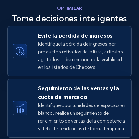
OPTIMIZAR
Tome decisiones inteligentes
Walmart - products - Discover products by
Evite la pérdida de ingresos
using sku numbers
Identifique la pérdida de ingresos por
URL, Final price, Sku, Currency, Gtin,
productos retirados de la lista, artículos
Specifications, Image urls, Top reviews, and
agotados o disminución de la visibilidad
more.
en los listados de Checkers.
5.6K+
875+
Comenzar ahora
Seguimiento de las ventas y la
cuota de mercado
Identifique oportunidades de espacios en
TikTok Shop
blanco, realice un seguimiento del
URL, Title, Available, Description, Currency, Initial
rendimiento de ventas de la competencia
price, Final price, Discount percent, and more.
y detecte tendencias de forma temprana.