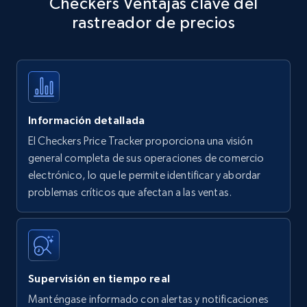
Checkers Ventajas clave del
specific keywords
rastreador de precios
Title, Seller name, Brand, Description, Initial
price, Currency, Availability, Reviews count, and
more.
35.2K+
5.7K+
Comenzar ahora
Información detallada
El Checkers Price Tracker proporciona una visión
Amazon products - find products by using
general completa de sus operaciones de comercio
upc numbers
electrónico, lo que le permite identificar y abordar
problemas críticos que afectan a las ventas.
Title, Seller name, Brand, Description, Initial
price, Currency, Availability, Reviews count, and
more.
35.2K+
5.7K+
Comenzar ahora
Supervisión en tiempo real
Manténgase informado con alertas y notificaciones