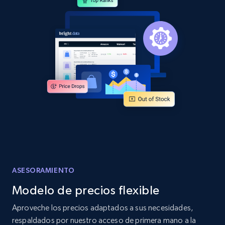
more.
2.1K+
375+
Comenzar ahora
Amazon products global dataset -
Collecting products by keyword search
Title, Seller name, Brand, Description, Initial
price, Currency, Availability, Reviews count, and
more.
2.1K+
375+
Comenzar ahora
ASESORAMIENTO
Modelo de precios flexible
Amazon products global dataset - Collects
Aproveche los precios adaptados a sus necesidades,
products by best sellers category URL
respaldados por nuestro acceso de primera mano a la