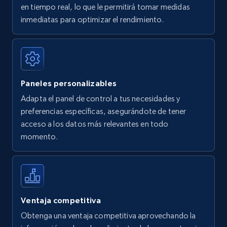
en tiempo real, lo que le permitirá tomar medidas
Amazon Reviews
inmediatas para optimizar el rendimiento.
URL, Product name, Product rating, Product
rating object, Product rating max, Rating,
Author name, Asin, and more.
Paneles personalizables
7.4K+
870+
Comenzar ahora
Adapta el panel de control a tus necesidades y
preferencias específicas, asegurándote de tener
acceso a los datos más relevantes en todo
Walmart - products
momento.
URL, Final price, Sku, Currency, Gtin,
Specifications, Image urls, Top reviews, and
more.
5.6K+
875+
Comenzar ahora
Ventaja competitiva
Obtenga una ventaja competitiva aprovechando la