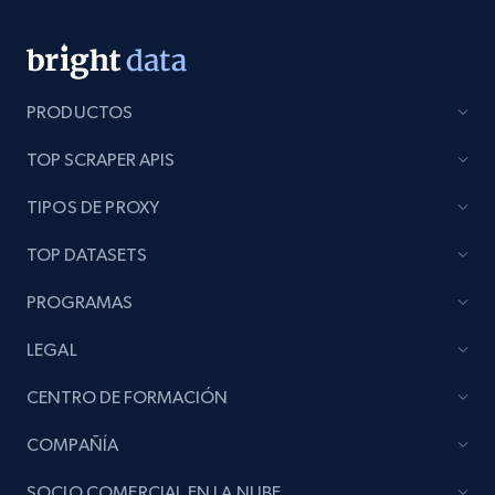
Lazada - Products
URL, Title, Rating, Reviews, Initial price, Final
price, Currency, Stock, and more.
PRODUCTOS
TOP SCRAPER APIS
988+
160+
Comenzar ahora
TIPOS DE PROXY
TOP DATASETS
Lazada - Products - Discover products by
keyword
PROGRAMAS
URL, Title, Rating, Reviews, Initial price, Final
LEGAL
price, Currency, Stock, and more.
CENTRO DE FORMACIÓN
988+
160+
Comenzar ahora
COMPAÑÍA
SOCIO COMERCIAL EN LA NUBE