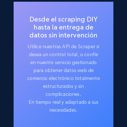
Desde el scraping DIY
hasta la entrega de
datos sin intervención
Utilice nuestras API de Scraper si
desea un control total, o confíe
en nuestro servicio gestionado
para obtener datos web de
comercio electrónico totalmente
estructurados y sin
complicaciones.
En tiempo real y adaptado a sus
necesidades.