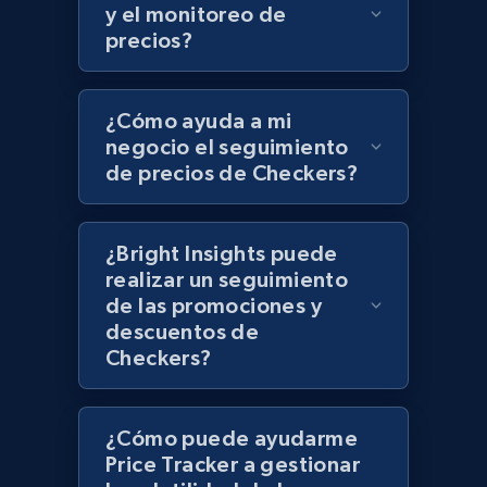
UPC
y el monitoreo de
precios?
URL, Product id, Title, Product description,
Rating, Reviews count, Initial price, Discount,
and more.
¿Cómo ayuda a mi
negocio el seguimiento
1.3K+
175+
Comenzar ahora
de precios de Checkers?
¿Bright Insights puede
Zara - Products
realizar un seguimiento
Category id, Product id, Product name, Price,
de las promociones y
Currency, Colour code, Colour, Description, and
descuentos de
more.
Checkers?
1.2K+
208+
Comenzar ahora
¿Cómo puede ayudarme
Price Tracker a gestionar