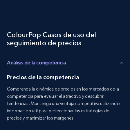
Reviews count shop, Reviews count item, Initial
price, and more.
1.9K+
323+
Comenzar ahora
ColourPop Casos de uso del
seguimiento de precios
Etsy - Collects data from shop's URL
Análisis de la competencia
URL, Product id, Listing inventory id, Title, Rating,
Reviews count shop, Reviews count item, Initial
price, and more.
Precios de la competencia
Comprenda la dinámica de precios en los mercados de la
1.9K+
323+
Comenzar ahora
competencia para evaluar el atractivo y descubrir
tendencias. Mantenga una ventaja competitiva utilizando
información útil para perfeccionar las estrategias de
precios y maximizar los márgenes.
Amazon products search
Asin, URL, Name, Sponsored, Initial price, Final