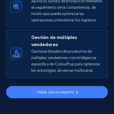
Ajuste su surtido de productos mediante
el seguimiento de la competencia, de
modo que pueda optimizar las
operaciones y maximizar los ingresos.
TikTok Shop - discover records by shop url
URL, Title, Available, Description, Currency, Initial
price, Final price, Discount percent, and more.
Gestión de múltiples
vendedores
5.4K+
668+
Comenzar ahora
Gestione listados de productos de
múltiples vendedores con inteligencia
específica de ColourPop para optimizar
las estrategias de ventas multicanal.
Amazon sellers info
Seller id, URL, Seller name, Description, Detailed
info, Stars, Feedbacks, Return policy, and more.
Hable con un experto
2.5K+
378+
Comenzar ahora