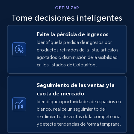
OPTIMIZAR
Tome decisiones inteligentes
Walmart - products - Discover products by
Evite la pérdida de ingresos
using sku numbers
Identifique la pérdida de ingresos por
URL, Final price, Sku, Currency, Gtin,
productos retirados de la lista, artículos
Specifications, Image urls, Top reviews, and
agotados o disminución de la visibilidad
more.
en los listados de ColourPop.
5.6K+
876+
Comenzar ahora
Seguimiento de las ventas y la
cuota de mercado
Identifique oportunidades de espacios en
TikTok Shop
blanco, realice un seguimiento del
URL, Title, Available, Description, Currency, Initial
rendimiento de ventas de la competencia
price, Final price, Discount percent, and more.
y detecte tendencias de forma temprana.