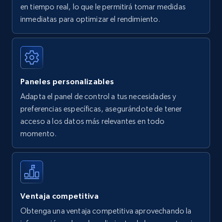
en tiempo real, lo que le permitirá tomar medidas
Amazon Reviews
inmediatas para optimizar el rendimiento.
URL, Product name, Product rating, Product
rating object, Product rating max, Rating,
Author name, Asin, and more.
Paneles personalizables
7.4K+
872+
Comenzar ahora
Adapta el panel de control a tus necesidades y
preferencias específicas, asegurándote de tener
acceso a los datos más relevantes en todo
Walmart - products
momento.
URL, Final price, Sku, Currency, Gtin,
Specifications, Image urls, Top reviews, and
more.
5.6K+
876+
Comenzar ahora
Ventaja competitiva
Obtenga una ventaja competitiva aprovechando la