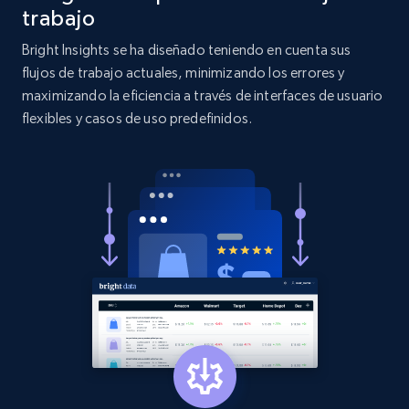
more.
trabajo
Bright Insights se ha diseñado teniendo en cuenta sus
2.1K+
375+
Comenzar ahora
flujos de trabajo actuales, minimizando los errores y
maximizando la eficiencia a través de interfaces de usuario
flexibles y casos de uso predefinidos.
Etsy
URL, Product id, Listing inventory id, Title, Rating,
Reviews count shop, Reviews count item, Initial
price, and more.
1.9K+
323+
Comenzar ahora
Etsy - Collect data on products using
specified keywords
URL, Product id, Listing inventory id, Title, Rating,