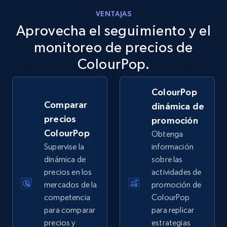
VENTAJAS
Aprovecha el seguimiento y el
eBay
URL, Product id, Title, Seller name, Seller rating,
monitoreo de precios de
Seller reviews, Breadcrumbs, Root category, and
ColourPop.
more.
ColourPop
2.5K+
359+
Comenzar ahora
Comparar
dinámica de
precios
promoción
ColourPop
Obtenga
eBay - Gather data on products using
Supervise la
información
specified keywords
dinámica de
sobre las
URL, Product id, Title, Seller name, Seller rating,
precios en los
actividades de
Seller reviews, Breadcrumbs, Root category, and
mercados de la
promoción de
more.
competencia
ColourPop
para comparar
para replicar
2.5K+
359+
Comenzar ahora
precios y
estrategias