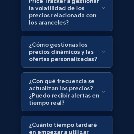
Price Tracker a gestionar
Zara - Products - discovery by category url
la volatilidad de los
Category id, Product id, Product name, Price,
precios relacionada con
Currency, Colour code, Colour, Description, and
los aranceles?
more.
1.2K+
208+
Comenzar ahora
¿Cómo gestionas los
precios dinámicos y las
ofertas personalizadas?
Best Buy products
URL, Product id, Title, Images, Final price,
¿Con qué frecuencia se
Currency, Discount, Initial price, and more.
actualizan los precios?
¿Puedo recibir alertas en
tiempo real?
1.1K+
149+
Comenzar ahora
¿Cuánto tiempo tardaré
en empezar a utilizar
Best Buy products - Collect data on