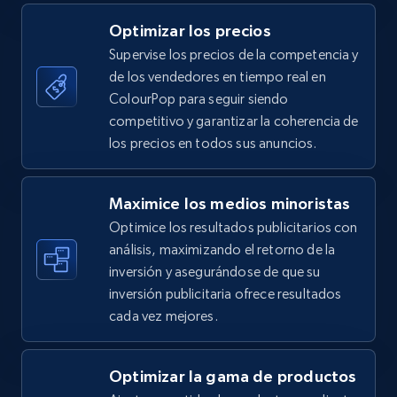
5.4K+
668+
Comenzar ahora
Optimizar los precios
Supervise los precios de la competencia y
de los vendedores en tiempo real en
TikTok Shop - category
ColourPop para seguir siendo
URL, Title, Available, Description, Currency, Initial
competitivo y garantizar la coherencia de
price, Final price, Discount percent, and more.
los precios en todos sus anuncios.
5.4K+
668+
Comenzar ahora
Maximice los medios minoristas
Optimice los resultados publicitarios con
análisis, maximizando el retorno de la
inversión y asegurándose de que su
TikTok Shop - Collect TikTok shop products
inversión publicitaria ofrece resultados
by keywords search
cada vez mejores.
URL, Title, Available, Description, Currency, Initial
price, Final price, Discount percent, and more.
Optimizar la gama de productos
5.4K+
668+
Comenzar ahora