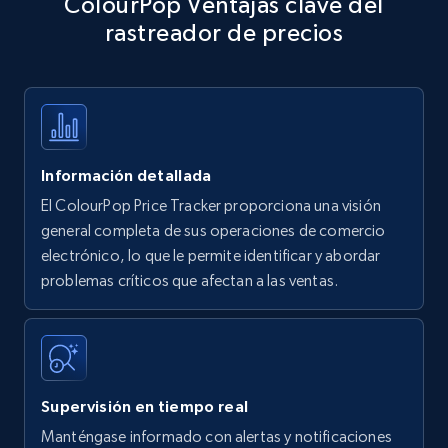
ColourPop Ventajas clave del
specific keywords
rastreador de precios
Title, Seller name, Brand, Description, Initial
price, Currency, Availability, Reviews count, and
more.
35.3K+
5.7K+
Comenzar ahora
Información detallada
El ColourPop Price Tracker proporciona una visión
Amazon products - find products by using
general completa de sus operaciones de comercio
upc numbers
electrónico, lo que le permite identificar y abordar
problemas críticos que afectan a las ventas.
Title, Seller name, Brand, Description, Initial
price, Currency, Availability, Reviews count, and
more.
35.3K+
5.7K+
Comenzar ahora
Supervisión en tiempo real
Manténgase informado con alertas y notificaciones