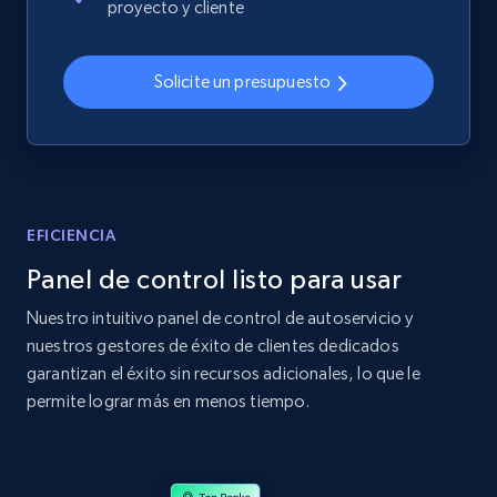
proyecto y cliente
2.4K+
200+
Comenzar ahora
Solicite un presupuesto
Home Depot US
URL, Domain, Country code, Model number,
Sku, Product id, Product name, Manufacturer,
and more.
EFICIENCIA
Panel de control listo para usar
2.1K+
355+
Comenzar ahora
Nuestro intuitivo panel de control de autoservicio y
nuestros gestores de éxito de clientes dedicados
garantizan el éxito sin recursos adicionales, lo que le
Home Depot US - Gather data on products
permite lograr más en menos tiempo.
using specified keywords
URL, Domain, Country code, Model number,
Sku, Product id, Product name, Manufacturer,