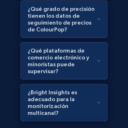
keyword
¿Qué grado de precisión
URL, Title, Rating, Reviews, Initial price, Final
tienen los datos de
price, Currency, Stock, and more.
seguimiento de precios
de ColourPop?
991+
165+
Comenzar ahora
¿Qué plataformas de
comercio electrónico y
Lazada - Products - Discover products by
minoristas puede
category URL or brand URL
supervisar?
URL, Title, Rating, Reviews, Initial price, Final
price, Currency, Stock, and more.
¿Bright Insights es
adecuado para la
991+
165+
Comenzar ahora
monitorización
multicanal?
Lazada - Products - Discover products by