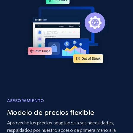
and more.
2.1K+
355+
Comenzar ahora
Home Depot US - Discover products by
specified URL
URL, Domain, Country code, Model number,
Sku, Product id, Product name, Manufacturer,
and more.
2.1K+
355+
Comenzar ahora
ASESORAMIENTO
Modelo de precios flexible
Home Depot US - Discover products by
Aproveche los precios adaptados a sus necesidades,
specified UPC
respaldados por nuestro acceso de primera mano a la