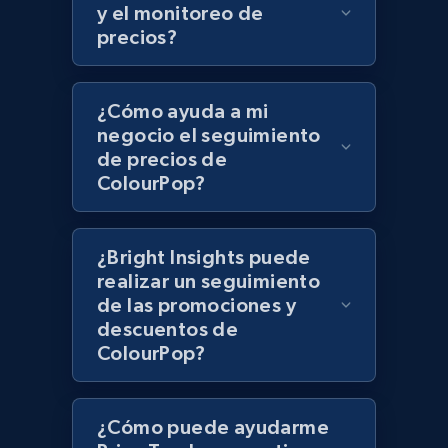
UPC
y el monitoreo de
precios?
URL, Product id, Title, Product description,
Rating, Reviews count, Initial price, Discount,
and more.
¿Cómo ayuda a mi
negocio el seguimiento
1.3K+
175+
Comenzar ahora
de precios de
ColourPop?
Zara - Products
¿Bright Insights puede
Category id, Product id, Product name, Price,
realizar un seguimiento
Currency, Colour code, Colour, Description, and
de las promociones y
more.
descuentos de
ColourPop?
1.2K+
208+
Comenzar ahora
¿Cómo puede ayudarme