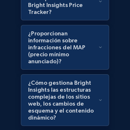
Bright Insights Price
products using specified keywords
Tracker?
URL, Product id, Title, Images, Final price,
Currency, Discount, Initial price, and more.
¿Proporcionan
1.1K+
149+
Comenzar ahora
información sobre
infracciones del MAP
(precio mínimo
anunciado)?
Lazada - Products
URL, Title, Rating, Reviews, Initial price, Final
price, Currency, Stock, and more.
¿Cómo gestiona Bright
Insights las estructuras
complejas de los sitios
991+
165+
Comenzar ahora
web, los cambios de
esquema y el contenido
dinámico?
Lazada - Products - Discover products by