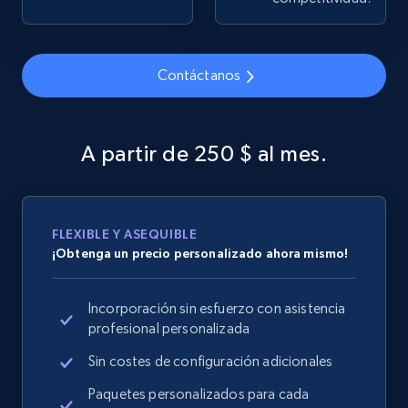
Contáctanos
Google Shopping
URL, Product id, Title, Product description,
Rating, Reviews count, Images, Variations, and
A partir de 250 $ al mes.
more.
2.4K+
200+
Comenzar ahora
FLEXIBLE Y ASEQUIBLE
¡Obtenga un precio personalizado ahora mismo!
Google Shopping - collects products from
Incorporación sin esfuerzo con asistencia
web using keywords
profesional personalizada
URL, Product id, Title, Product description,
Rating, Reviews count, Images, Variations, and
Sin costes de configuración adicionales
more.
Paquetes personalizados para cada