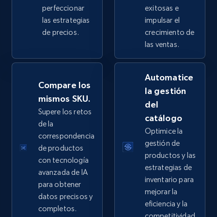
perfeccionar
exitosas e
las estrategias
impulsar el
de precios.
crecimiento de
eBay - Collect products from shops on eBay
las ventas.
URL, Product id, Title, Seller name, Seller rating,
Seller reviews, Breadcrumbs, Root category, and
Automatice
more.
Compare los
la gestión
mismos SKU.
del
2.5K+
359+
Comenzar ahora
Supere los retos
catálogo
de la
Optimice la
correspondencia
gestión de
de productos
eBay - Collect records by category
productos y las
con tecnología
URL, Product id, Title, Seller name, Seller rating,
estrategias de
avanzada de IA
Seller reviews, Breadcrumbs, Root category, and
inventario para
para obtener
more.
mejorar la
datos precisos y
eficiencia y la
completos.
2.5K+
359+
Comenzar ahora
competitividad.