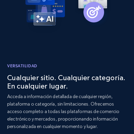
Amazon products global dataset -
Collecting products by keyword search
Title, Seller name, Brand, Description, Initial
price, Currency, Availability, Reviews count, and
more.
2.1K+
375+
Comenzar ahora
VERSATILIDAD
Cualquier sitio. Cualquier categoría.
En cualquier lugar.
Amazon products global dataset - Collects
products by best sellers category URL
Acceda a información detallada de cualquier región,
plataforma o categoría, sin limitaciones. Ofrecemos
Title, Seller name, Brand, Description, Initial
acceso completo a todas las plataformas de comercio
price, Currency, Availability, Reviews count, and
more.
electrónico y mercados, proporcionando información
personalizada en cualquier momento y lugar.