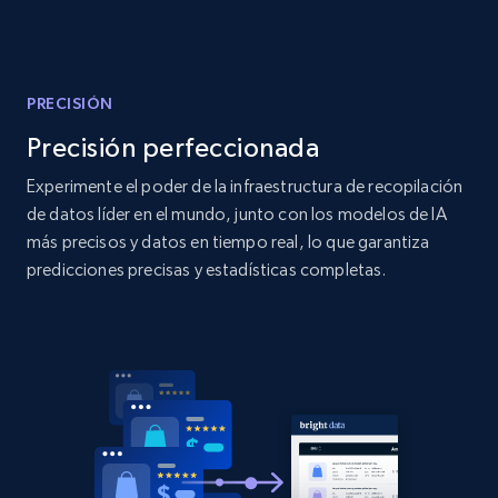
Amazon products global dataset
Title, Seller name, Brand, Description, Initial
price, Currency, Availability, Reviews count, and
more.
PRECISIÓN
Precisión perfeccionada
2.1K+
375+
Comenzar ahora
Experimente el poder de la infraestructura de recopilación
de datos líder en el mundo, junto con los modelos de IA
más precisos y datos en tiempo real, lo que garantiza
Amazon products global dataset - Collects
predicciones precisas y estadísticas completas.
products by specific category URL
Title, Seller name, Brand, Description, Initial
price, Currency, Availability, Reviews count, and
more.
2.1K+
375+
Comenzar ahora