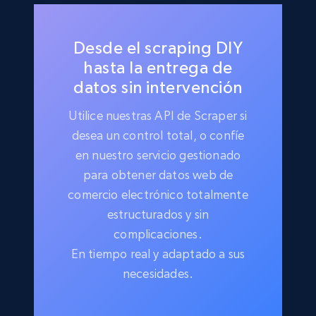
Desde el scraping DIY
hasta la entrega de
datos sin intervención
Utilice nuestras API de Scraper si
desea un control total, o confíe
en nuestro servicio gestionado
para obtener datos web de
comercio electrónico totalmente
estructurados y sin
complicaciones.
En tiempo real y adaptado a sus
necesidades.