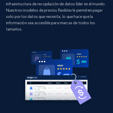
URL, Domain, Country code, Model number,
infraestructura de recopilación de datos líder en el mundo.
Sku, Product id, Product name, Manufacturer,
Nuestros modelos de precios flexibles le permiten pagar
and more.
solo por los datos que necesita, lo que hace que la
información sea accesible para marcas de todos los
2.1K+
355+
Comenzar ahora
tamaños.
Home Depot US - Discovery products by
specific category URL
URL, Domain, Country code, Model number,
Sku, Product id, Product name, Manufacturer,
and more.
2.1K+
355+
Comenzar ahora