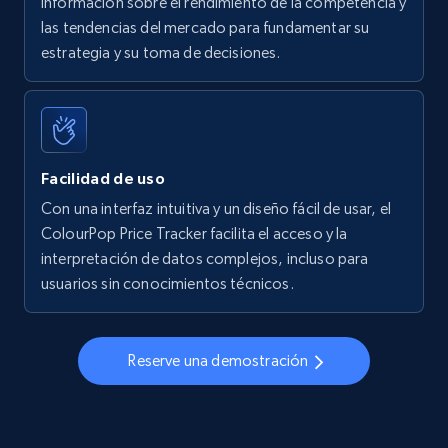
información sobre el rendimiento de la competencia y
las tendencias del mercado para fundamentar su
Walmart - products - Find new products by
estrategia y su toma de decisiones.
using specific category URL
URL, Final price, Sku, Currency, Gtin,
Specifications, Image urls, Top reviews, and
more.
Facilidad de uso
5.6K+
876+
Comenzar ahora
Con una interfaz intuitiva y un diseño fácil de usar, el
ColourPop Price Tracker facilita el acceso y la
interpretación de datos complejos, incluso para
usuarios sin conocimientos técnicos.
Walmart - products - Collects products by
specific keywords
URL, Final price, Sku, Currency, Gtin,
Reserve una demostración
Specifications, Image urls, Top reviews, and
more.
5.6K+
876+
Comenzar ahora