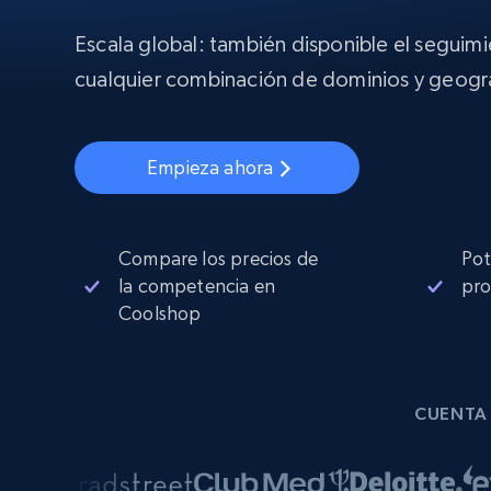
Proxies
Comienza d
residenciales
$5
$2.5/G
Escala global: también disponible el seguim
50% OFF
INFRAESTRUCTURA PROXY
cualquier combinación de dominios y geogra
Comienza d
Proxies de ISP
$1.3/IP
Proxies residenciales
50% OFF
400M+ IPs globales de dispositivos 
Empieza ahora
pares reales
Proxies de datacenter
Proxies fiables y de alta velocidad pa
una extracción de datos eficaz
Compare los precios de
Pot
la competencia en
pro
Coolshop
CUENTA 