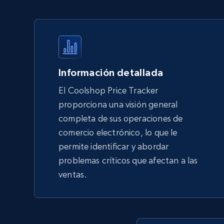
products by using sku numbers
URL, Final price, Sku, Currency, Gtin,
Specifications, Image urls, Top reviews, and
more.
Información detallada
5.6K+
875+
Comenzar ahora
El Coolshop Price Tracker
proporciona una visión general
completa de sus operaciones de
TikTok Shop - Collect TikTok shop
comercio electrónico, lo que le
products by keywords search
permite identificar y abordar
URL, Title, Available, Description, Currency, Initial
problemas críticos que afectan a las
price, Final price, Discount percent, and more.
ventas.
5.4K+
668+
Comenzar ahora