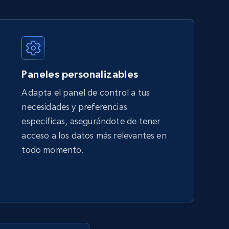
URL, Title, Available, Description, Currency, Initial
price, Final price, Discount percent, and more.
Paneles personalizables
5.4K+
668+
Comenzar ahora
Adapta el panel de control a tus
necesidades y preferencias
específicas, asegurándote de tener
Amazon sellers info
acceso a los datos más relevantes en
Seller id, URL, Seller name, Description, Detailed
todo momento.
info, Stars, Feedbacks, Return policy, and more.
2.5K+
378+
Comenzar ahora