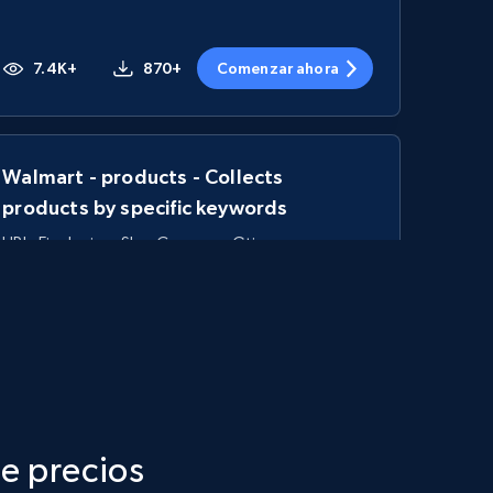
7.4K+
870+
Comenzar ahora
Walmart - products - Collects
products by specific keywords
URL, Final price, Sku, Currency, Gtin,
Specifications, Image urls, Top reviews, and
more.
5.6K+
875+
Comenzar ahora
de precios
TikTok Shop - category