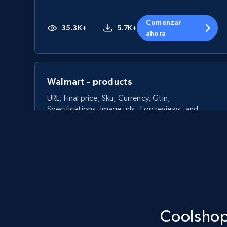
Comenzar
35.3K+
5.7K+
ahora
Walmart - products
URL, Final price, Sku, Currency, Gtin,
Specifications, Image urls, Top reviews, and
more.
5.6K+
875+
Comenzar ahora
Coolshop 
Walmart - products - Discover