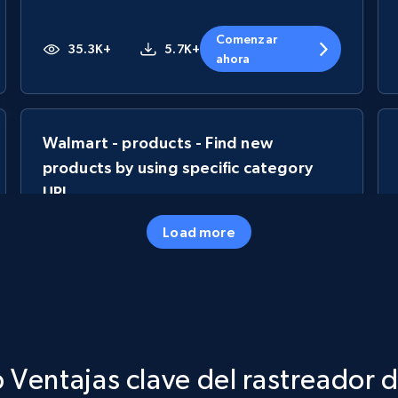
Comenzar
35.3K+
5.7K+
ahora
Walmart - products - Find new
products by using specific category
URL
URL, Final price, Sku, Currency, Gtin,
Load more
Specifications, Image urls, Top reviews, and
more.
5.6K+
875+
Comenzar ahora
Ventajas clave del rastreador 
TikTok Shop