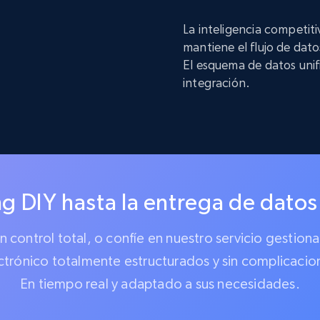
La inteligencia competit
mantiene el flujo de dat
El esquema de datos unif
integración.
g DIY hasta la entrega de datos
 un control total, o confíe en nuestro servicio gest
ctrónico totalmente estructurados y sin complicacio
En tiempo real y adaptado a sus necesidades.