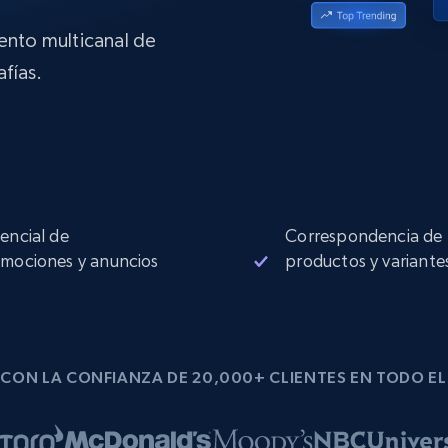
Proxies de
collected
Comienza desde
esde
$0.9/IP
datacenter
B
iento multicanal de
fías.
esde
Proxies de ISP
de
Más de 1,300,000+ proxies residenciales
estáticos totalmente compatibles
ra
encial de
Correspondencia de
mociones y anuncios
productos y variante
CON LA CONFIANZA DE 20,000+ CLIENTES EN TODO E