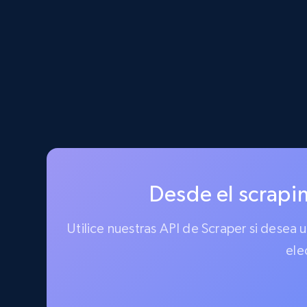
Desde el scrapin
Utilice nuestras API de Scraper si desea
ele