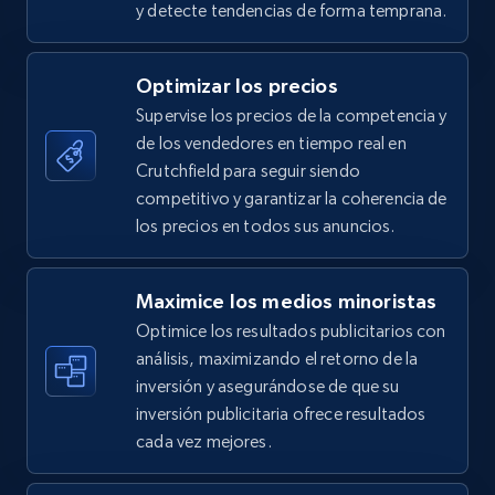
y detecte tendencias de forma temprana.
5.4K+
668+
Comenzar ahora
Optimizar los precios
Supervise los precios de la competencia y
de los vendedores en tiempo real en
TikTok Shop - category
Crutchfield para seguir siendo
URL, Title, Available, Description, Currency, Initial
competitivo y garantizar la coherencia de
price, Final price, Discount percent, and more.
los precios en todos sus anuncios.
5.4K+
668+
Comenzar ahora
Maximice los medios minoristas
Optimice los resultados publicitarios con
análisis, maximizando el retorno de la
inversión y asegurándose de que su
TikTok Shop - Collect TikTok shop products
inversión publicitaria ofrece resultados
by keywords search
cada vez mejores.
URL, Title, Available, Description, Currency, Initial
price, Final price, Discount percent, and more.