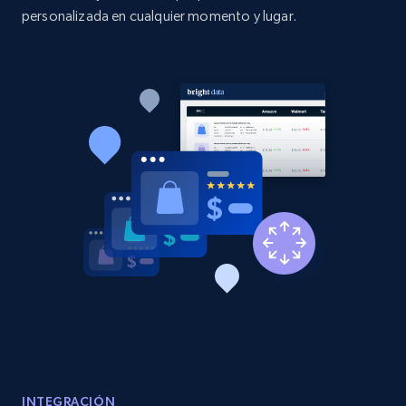
personalizada en cualquier momento y lugar.
2.1K+
375+
Comenzar ahora
Amazon products global dataset - Collect
Amazon products by seller URL
Title, Seller name, Brand, Description, Initial
price, Currency, Availability, Reviews count, and
more.
2.1K+
375+
Comenzar ahora
Amazon products global dataset - Collect
products from Brands URLs
INTEGRACIÓN