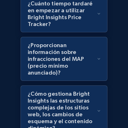
¿Cuánto tiempo tardaré
en empezar a utilizar
Best Buy products - Collect data on
Bright Insights Price
products using specified keywords
Tracker?
URL, Product id, Title, Images, Final price,
Currency, Discount, Initial price, and more.
¿Proporcionan
1.1K+
149+
Comenzar ahora
información sobre
infracciones del MAP
(precio mínimo
anunciado)?
Lazada - Products
URL, Title, Rating, Reviews, Initial price, Final
price, Currency, Stock, and more.
¿Cómo gestiona Bright
Insights las estructuras
complejas de los sitios
992+
165+
Comenzar ahora
web, los cambios de
esquema y el contenido