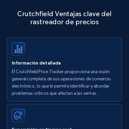
Amazon products - Collects products by
Crutchfield Ventajas clave del
specific keywords
rastreador de precios
Title, Seller name, Brand, Description, Initial
price, Currency, Availability, Reviews count, and
more.
35.3K+
5.7K+
Comenzar ahora
Información detallada
El Crutchfield Price Tracker proporciona una visión
Amazon products - find products by using
general completa de sus operaciones de comercio
upc numbers
electrónico, lo que le permite identificar y abordar
problemas críticos que afectan a las ventas.
Title, Seller name, Brand, Description, Initial
price, Currency, Availability, Reviews count, and
more.
35.3K+
5.7K+
Comenzar ahora