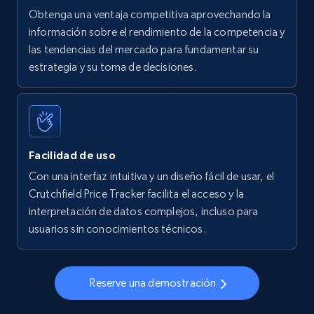
Obtenga una ventaja competitiva aprovechando la
información sobre el rendimiento de la competencia y
las tendencias del mercado para fundamentar su
Walmart - products - Find new products by
estrategia y su toma de decisiones.
using specific category URL
URL, Final price, Sku, Currency, Gtin,
Specifications, Image urls, Top reviews, and
more.
Facilidad de uso
5.6K+
878+
Comenzar ahora
Con una interfaz intuitiva y un diseño fácil de usar, el
Crutchfield Price Tracker facilita el acceso y la
interpretación de datos complejos, incluso para
usuarios sin conocimientos técnicos.
Walmart - products - Collects products by
specific keywords
URL, Final price, Sku, Currency, Gtin,
Reserve una demostración
Specifications, Image urls, Top reviews, and
more.