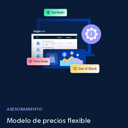
Sku, Product id, Product name, Manufacturer,
and more.
2.1K+
355+
Comenzar ahora
Home Depot US - Discover products by
specified URL
URL, Domain, Country code, Model number,
Sku, Product id, Product name, Manufacturer,
and more.
2.1K+
355+
Comenzar ahora
ASESORAMIENTO
Modelo de precios flexible
Home Depot US - Discover products by