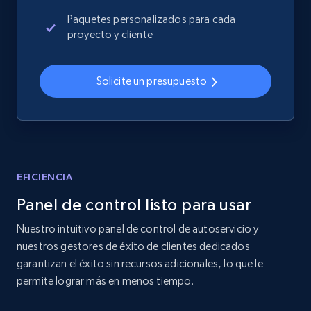
more.
Paquetes personalizados para cada
proyecto y cliente
2.4K+
202+
Comenzar ahora
Solicite un presupuesto
Home Depot US
URL, Domain, Country code, Model number,
Sku, Product id, Product name, Manufacturer,
and more.
EFICIENCIA
Panel de control listo para usar
2.1K+
355+
Comenzar ahora
Nuestro intuitivo panel de control de autoservicio y
nuestros gestores de éxito de clientes dedicados
garantizan el éxito sin recursos adicionales, lo que le
Home Depot US - Gather data on products
permite lograr más en menos tiempo.
using specified keywords
URL, Domain, Country code, Model number,