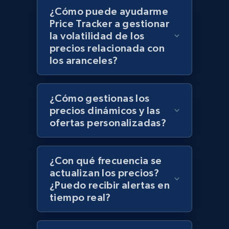
¿Cómo puede ayudarme
Price Tracker a gestionar
Zara - Products - discovery by category url
la volatilidad de los
Category id, Product id, Product name, Price,
precios relacionada con
Currency, Colour code, Colour, Description, and
los aranceles?
more.
1.2K+
208+
Comenzar ahora
¿Cómo gestionas los
precios dinámicos y las
ofertas personalizadas?
Best Buy products
URL, Product id, Title, Images, Final price,
¿Con qué frecuencia se
Currency, Discount, Initial price, and more.
actualizan los precios?
¿Puedo recibir alertas en
tiempo real?
1.1K+
149+
Comenzar ahora