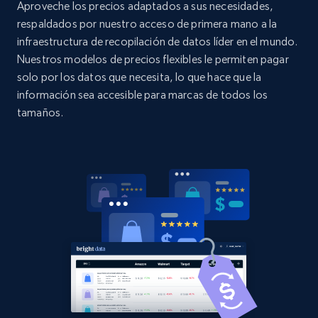
Aproveche los precios adaptados a sus necesidades,
specified UPC
respaldados por nuestro acceso de primera mano a la
URL, Domain, Country code, Model number,
infraestructura de recopilación de datos líder en el mundo.
Sku, Product id, Product name, Manufacturer,
Nuestros modelos de precios flexibles le permiten pagar
and more.
solo por los datos que necesita, lo que hace que la
información sea accesible para marcas de todos los
2.1K+
355+
Comenzar ahora
tamaños.
Home Depot US - Discovery products by
specific category URL
URL, Domain, Country code, Model number,
Sku, Product id, Product name, Manufacturer,
and more.
2.1K+
355+
Comenzar ahora