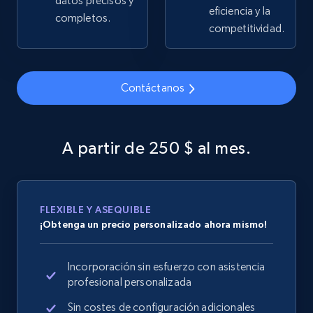
datos precisos y
eficiencia y la
completos.
2.5K+
359+
Comenzar ahora
competitividad.
Contáctanos
Google Shopping
URL, Product id, Title, Product description,
Rating, Reviews count, Images, Variations, and
A partir de 250 $ al mes.
more.
2.4K+
202+
Comenzar ahora
FLEXIBLE Y ASEQUIBLE
¡Obtenga un precio personalizado ahora mismo!
Google Shopping - collects products from
Incorporación sin esfuerzo con asistencia
web using keywords
profesional personalizada
URL, Product id, Title, Product description,
Rating, Reviews count, Images, Variations, and
Sin costes de configuración adicionales