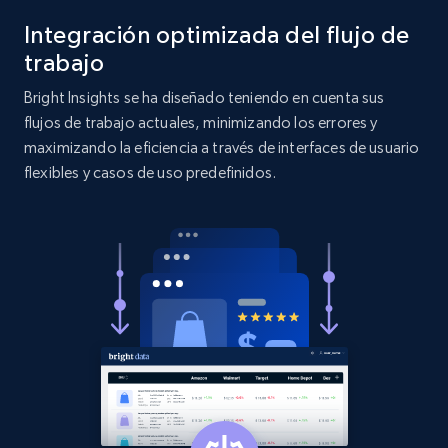
Title, Seller name, Brand, Description, Initial
price, Currency, Availability, Reviews count, and
Integración optimizada del flujo de
more.
trabajo
Bright Insights se ha diseñado teniendo en cuenta sus
2.1K+
375+
Comenzar ahora
flujos de trabajo actuales, minimizando los errores y
maximizando la eficiencia a través de interfaces de usuario
flexibles y casos de uso predefinidos.
Etsy
URL, Product id, Listing inventory id, Title, Rating,
Reviews count shop, Reviews count item, Initial
price, and more.
1.9K+
323+
Comenzar ahora
Etsy - Collect data on products using