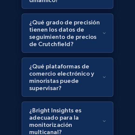
dinámico?
Lazada - Products - Discover products by
keyword
¿Qué grado de precisión
URL, Title, Rating, Reviews, Initial price, Final
tienen los datos de
price, Currency, Stock, and more.
seguimiento de precios
de Crutchfield?
992+
165+
Comenzar ahora
¿Qué plataformas de
comercio electrónico y
Lazada - Products - Discover products by
minoristas puede
category URL or brand URL
supervisar?
URL, Title, Rating, Reviews, Initial price, Final
price, Currency, Stock, and more.
¿Bright Insights es
adecuado para la
992+
165+
Comenzar ahora
monitorización
multicanal?