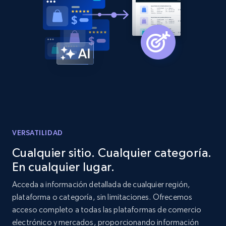
Amazon products global dataset -
Collecting products by keyword search
Title, Seller name, Brand, Description, Initial
price, Currency, Availability, Reviews count, and
more.
2.1K+
375+
Comenzar ahora
VERSATILIDAD
Cualquier sitio. Cualquier categoría.
En cualquier lugar.
Amazon products global dataset - Collects
products by best sellers category URL
Acceda a información detallada de cualquier región,
plataforma o categoría, sin limitaciones. Ofrecemos
Title, Seller name, Brand, Description, Initial
acceso completo a todas las plataformas de comercio
price, Currency, Availability, Reviews count, and
more.
electrónico y mercados, proporcionando información