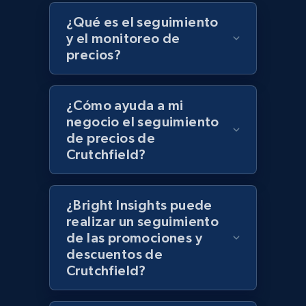
Target - Discover products by specified
¿Qué es el seguimiento
UPC
y el monitoreo de
precios?
URL, Product id, Title, Product description,
Rating, Reviews count, Initial price, Discount,
and more.
¿Cómo ayuda a mi
negocio el seguimiento
1.3K+
176+
Comenzar ahora
de precios de
Crutchfield?
Zara - Products
¿Bright Insights puede
Category id, Product id, Product name, Price,
realizar un seguimiento
Currency, Colour code, Colour, Description, and
de las promociones y
more.
descuentos de
Crutchfield?
1.2K+
208+
Comenzar ahora