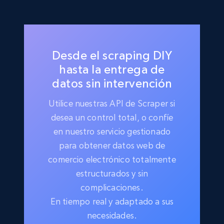
Desde el scraping DIY
hasta la entrega de
datos sin intervención
Utilice nuestras API de Scraper si
desea un control total, o confíe
en nuestro servicio gestionado
para obtener datos web de
comercio electrónico totalmente
estructurados y sin
complicaciones.
En tiempo real y adaptado a sus
necesidades.