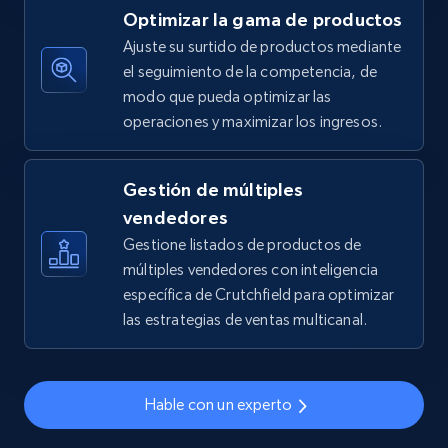
Optimizar la gama de productos
5.4K+
668+
Comenzar ahora
Ajuste su surtido de productos mediante
el seguimiento de la competencia, de
modo que pueda optimizar las
operaciones y maximizar los ingresos.
TikTok Shop - discover records by shop url
URL, Title, Available, Description, Currency, Initial
price, Final price, Discount percent, and more.
Gestión de múltiples
vendedores
5.4K+
668+
Comenzar ahora
Gestione listados de productos de
múltiples vendedores con inteligencia
específica de Crutchfield para optimizar
las estrategias de ventas multicanal.
Amazon sellers info
Seller id, URL, Seller name, Description, Detailed
info, Stars, Feedbacks, Return policy, and more.
Hable con un experto
2.5K+
378+
Comenzar ahora