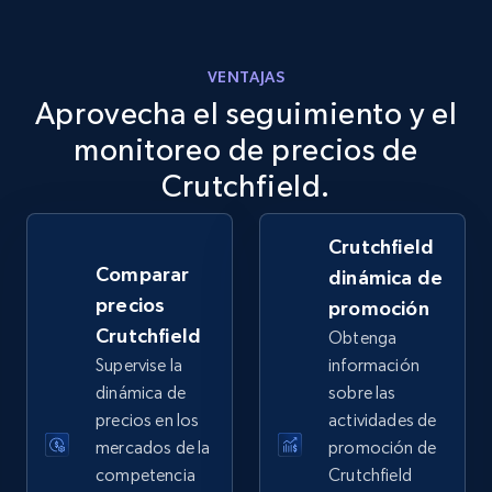
VENTAJAS
Aprovecha el seguimiento y el
eBay
URL, Product id, Title, Seller name, Seller rating,
monitoreo de precios de
Seller reviews, Breadcrumbs, Root category, and
Crutchfield.
more.
Crutchfield
2.5K+
359+
Comenzar ahora
Comparar
dinámica de
precios
promoción
Crutchfield
Obtenga
eBay - Gather data on products using
Supervise la
información
specified keywords
dinámica de
sobre las
URL, Product id, Title, Seller name, Seller rating,
precios en los
actividades de
Seller reviews, Breadcrumbs, Root category, and
mercados de la
promoción de
more.
competencia
Crutchfield