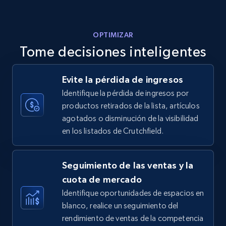
5.6K+
878+
Comenzar ahora
OPTIMIZAR
Tome decisiones inteligentes
Walmart - products - Discover products by
Evite la pérdida de ingresos
using sku numbers
Identifique la pérdida de ingresos por
URL, Final price, Sku, Currency, Gtin,
productos retirados de la lista, artículos
Specifications, Image urls, Top reviews, and
agotados o disminución de la visibilidad
more.
en los listados de Crutchfield.
5.6K+
878+
Comenzar ahora
Seguimiento de las ventas y la
cuota de mercado
Identifique oportunidades de espacios en
TikTok Shop
blanco, realice un seguimiento del
URL, Title, Available, Description, Currency, Initial
rendimiento de ventas de la competencia
price, Final price, Discount percent, and more.