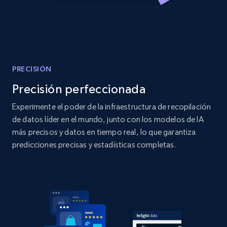
Amazon products global dataset
Title, Seller name, Brand, Description, Initial
price, Currency, Availability, Reviews count, and
more.
PRECISIÓN
Precisión perfeccionada
2.1K+
375+
Comenzar ahora
Experimente el poder de la infraestructura de recopilación
de datos líder en el mundo, junto con los modelos de IA
más precisos y datos en tiempo real, lo que garantiza
Amazon products global dataset - Collects
predicciones precisas y estadísticas completas.
products by specific category URL
Title, Seller name, Brand, Description, Initial
price, Currency, Availability, Reviews count, and
more.
2.1K+
375+
Comenzar ahora