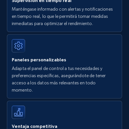
Supervisión en tiempo real
Manténgase informado con alertas y notificaciones
en tiempo real, lo que le permitirá tomar medidas
Amazon Reviews
inmediatas para optimizar el rendimiento.
URL, Product name, Product rating, Product
rating object, Product rating max, Rating,
Author name, Asin, and more.
Paneles personalizables
7.4K+
872+
Comenzar ahora
Adapta el panel de control a tus necesidades y
preferencias específicas, asegurándote de tener
acceso a los datos más relevantes en todo
Walmart - products
momento.
URL, Final price, Sku, Currency, Gtin,
Specifications, Image urls, Top reviews, and
more.
5.6K+
878+
Comenzar ahora
Ventaja competitiva