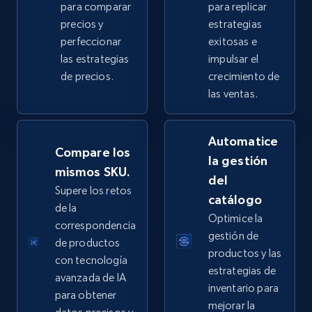
para comparar
para replicar
2.5K+
359+
Comenzar ahora
precios y
estrategias
perfeccionar
exitosas e
las estrategias
impulsar el
de precios.
crecimiento de
eBay - Collect products from shops on eBay
las ventas.
URL, Product id, Title, Seller name, Seller rating,
Seller reviews, Breadcrumbs, Root category, and
Automatice
more.
Compare los
la gestión
mismos SKU.
del
2.5K+
359+
Comenzar ahora
Supere los retos
catálogo
de la
Optimice la
correspondencia
gestión de
de productos
eBay - Collect records by category
productos y las
con tecnología
URL, Product id, Title, Seller name, Seller rating,
estrategias de
avanzada de IA
Seller reviews, Breadcrumbs, Root category, and
inventario para
para obtener
more.
mejorar la