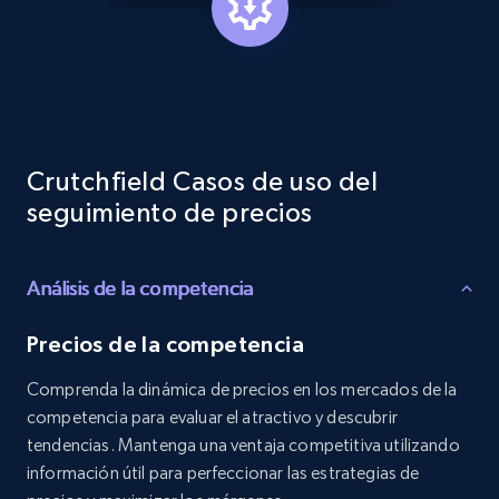
specified keywords
URL, Product id, Listing inventory id, Title, Rating,
Reviews count shop, Reviews count item, Initial
price, and more.
1.9K+
323+
Comenzar ahora
Crutchfield Casos de uso del
seguimiento de precios
Etsy - Collects data from shop's URL
Análisis de la competencia
URL, Product id, Listing inventory id, Title, Rating,
Reviews count shop, Reviews count item, Initial
price, and more.
Precios de la competencia
Comprenda la dinámica de precios en los mercados de la
1.9K+
323+
Comenzar ahora
competencia para evaluar el atractivo y descubrir
tendencias. Mantenga una ventaja competitiva utilizando
información útil para perfeccionar las estrategias de