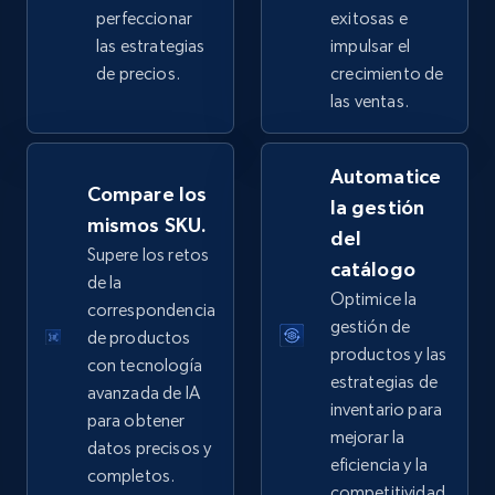
perfeccionar
exitosas e
las estrategias
impulsar el
de precios.
crecimiento de
eBay - Collect products from shops on eBay
las ventas.
URL, Product id, Title, Seller name, Seller rating,
Seller reviews, Breadcrumbs, Root category, and
Automatice
more.
Compare los
la gestión
mismos SKU.
del
2.5K+
359+
Comenzar ahora
Supere los retos
catálogo
de la
Optimice la
correspondencia
gestión de
de productos
eBay - Collect records by category
productos y las
con tecnología
URL, Product id, Title, Seller name, Seller rating,
estrategias de
avanzada de IA
Seller reviews, Breadcrumbs, Root category, and
inventario para
para obtener
more.
mejorar la
datos precisos y
eficiencia y la
completos.
2.5K+
359+
Comenzar ahora
competitividad.