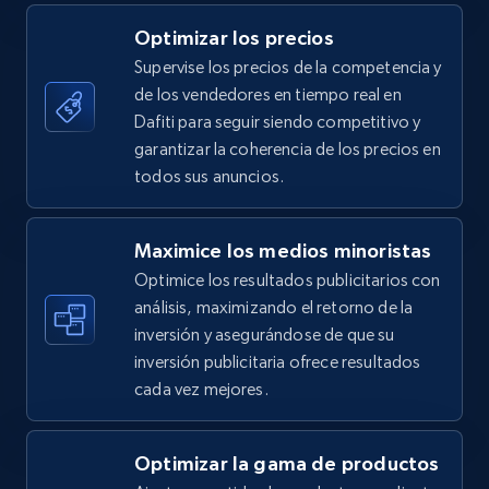
5.4K+
668+
Comenzar ahora
Optimizar los precios
Supervise los precios de la competencia y
de los vendedores en tiempo real en
TikTok Shop - category
Dafiti para seguir siendo competitivo y
URL, Title, Available, Description, Currency, Initial
garantizar la coherencia de los precios en
price, Final price, Discount percent, and more.
todos sus anuncios.
5.4K+
668+
Comenzar ahora
Maximice los medios minoristas
Optimice los resultados publicitarios con
análisis, maximizando el retorno de la
inversión y asegurándose de que su
TikTok Shop - Collect TikTok shop products
inversión publicitaria ofrece resultados
by keywords search
cada vez mejores.
URL, Title, Available, Description, Currency, Initial
price, Final price, Discount percent, and more.
Optimizar la gama de productos
5.4K+
668+
Comenzar ahora