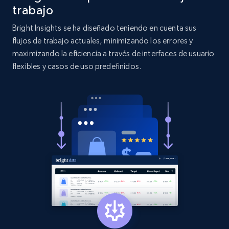
more.
trabajo
Bright Insights se ha diseñado teniendo en cuenta sus
2.1K+
375+
Comenzar ahora
flujos de trabajo actuales, minimizando los errores y
maximizando la eficiencia a través de interfaces de usuario
flexibles y casos de uso predefinidos.
Etsy
URL, Product id, Listing inventory id, Title, Rating,
Reviews count shop, Reviews count item, Initial
price, and more.
1.9K+
323+
Comenzar ahora
Etsy - Collect data on products using
specified keywords
URL, Product id, Listing inventory id, Title, Rating,