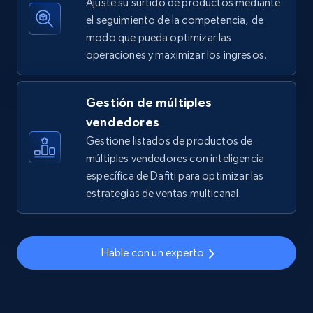
Ajuste su surtido de productos mediante
el seguimiento de la competencia, de
modo que pueda optimizar las
operaciones y maximizar los ingresos.
TikTok Shop - discover records by shop url
URL, Title, Available, Description, Currency, Initial
price, Final price, Discount percent, and more.
Gestión de múltiples
vendedores
5.4K+
668+
Comenzar ahora
Gestione listados de productos de
múltiples vendedores con inteligencia
específica de Dafiti para optimizar las
estrategias de ventas multicanal.
Amazon sellers info
Seller id, URL, Seller name, Description, Detailed
info, Stars, Feedbacks, Return policy, and more.
Hable con un experto
2.5K+
378+
Comenzar ahora