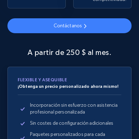
Contáctanos
Google Shopping
URL, Product id, Title, Product description,
Rating, Reviews count, Images, Variations, and
A partir de 250 $ al mes.
more.
2.4K+
200+
Comenzar ahora
FLEXIBLE Y ASEQUIBLE
¡Obtenga un precio personalizado ahora mismo!
Google Shopping - collects products from
Incorporación sin esfuerzo con asistencia
web using keywords
profesional personalizada
URL, Product id, Title, Product description,
Rating, Reviews count, Images, Variations, and
Sin costes de configuración adicionales
more.
Paquetes personalizados para cada