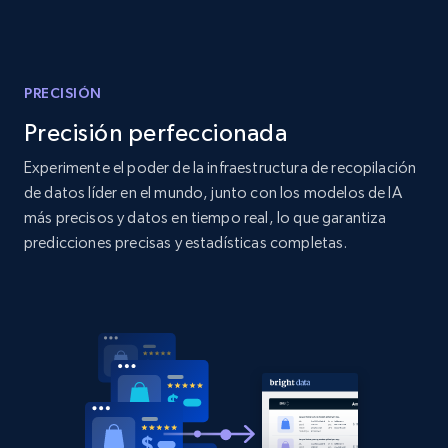
Amazon products global dataset
Title, Seller name, Brand, Description, Initial
price, Currency, Availability, Reviews count, and
more.
PRECISIÓN
Precisión perfeccionada
2.1K+
375+
Comenzar ahora
Experimente el poder de la infraestructura de recopilación
de datos líder en el mundo, junto con los modelos de IA
más precisos y datos en tiempo real, lo que garantiza
Amazon products global dataset - Collects
predicciones precisas y estadísticas completas.
products by specific category URL
Title, Seller name, Brand, Description, Initial
price, Currency, Availability, Reviews count, and
more.
2.1K+
375+
Comenzar ahora