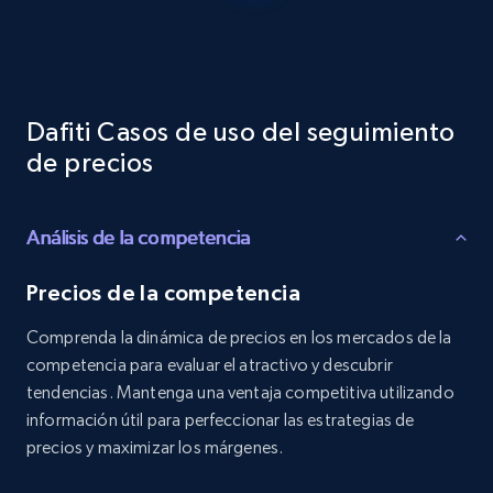
Reviews count shop, Reviews count item, Initial
price, and more.
1.9K+
323+
Comenzar ahora
Dafiti Casos de uso del seguimiento
de precios
Etsy - Collects data from shop's URL
Análisis de la competencia
URL, Product id, Listing inventory id, Title, Rating,
Reviews count shop, Reviews count item, Initial
price, and more.
Precios de la competencia
Comprenda la dinámica de precios en los mercados de la
1.9K+
323+
Comenzar ahora
competencia para evaluar el atractivo y descubrir
tendencias. Mantenga una ventaja competitiva utilizando
información útil para perfeccionar las estrategias de
precios y maximizar los márgenes.
Amazon products search
Asin, URL, Name, Sponsored, Initial price, Final