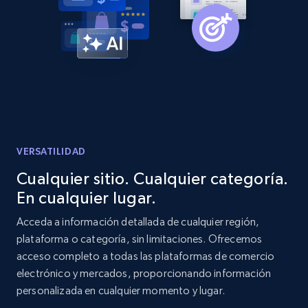
Amazon products global dataset -
Collecting products by keyword search
Title, Seller name, Brand, Description, Initial
price, Currency, Availability, Reviews count, and
more.
2.1K+
375+
Comenzar ahora
VERSATILIDAD
Cualquier sitio. Cualquier categoría.
En cualquier lugar.
Amazon products global dataset - Collects
products by best sellers category URL
Acceda a información detallada de cualquier región,
plataforma o categoría, sin limitaciones. Ofrecemos
Title, Seller name, Brand, Description, Initial
acceso completo a todas las plataformas de comercio
price, Currency, Availability, Reviews count, and
more.
electrónico y mercados, proporcionando información
personalizada en cualquier momento y lugar.