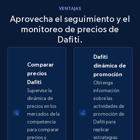
VENTAJAS
Aprovecha el seguimiento y el
eBay
URL, Product id, Title, Seller name, Seller rating,
monitoreo de precios de
Seller reviews, Breadcrumbs, Root category, and
Dafiti.
more.
Dafiti
2.5K+
359+
Comenzar ahora
Comparar
dinámica de
precios
promoción
Dafiti
Obtenga
eBay - Gather data on products using
Supervise la
información
specified keywords
dinámica de
sobre las
URL, Product id, Title, Seller name, Seller rating,
precios en los
actividades de
Seller reviews, Breadcrumbs, Root category, and
mercados de la
promoción de
more.
competencia
Dafiti para
para comparar
replicar
2.5K+
359+
Comenzar ahora
precios y
estrategias