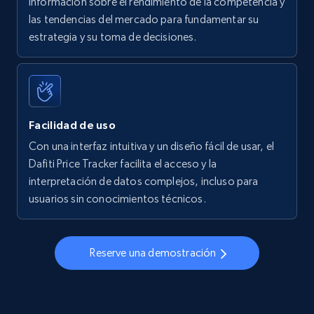
información sobre el rendimiento de la competencia y
las tendencias del mercado para fundamentar su
Walmart - products - Find new products by
estrategia y su toma de decisiones.
using specific category URL
URL, Final price, Sku, Currency, Gtin,
Specifications, Image urls, Top reviews, and
more.
Facilidad de uso
5.6K+
876+
Comenzar ahora
Con una interfaz intuitiva y un diseño fácil de usar, el
Dafiti Price Tracker facilita el acceso y la
interpretación de datos complejos, incluso para
usuarios sin conocimientos técnicos.
Walmart - products - Collects products by
specific keywords
URL, Final price, Sku, Currency, Gtin,
Reserve una demostración
Specifications, Image urls, Top reviews, and
more.
5.6K+
876+
Comenzar ahora