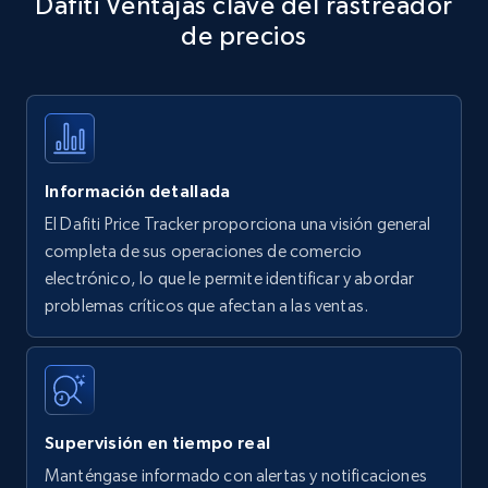
Dafiti Ventajas clave del rastreador
specific keywords
de precios
Title, Seller name, Brand, Description, Initial
price, Currency, Availability, Reviews count, and
more.
35.3K+
5.7K+
Comenzar ahora
Información detallada
El Dafiti Price Tracker proporciona una visión general
Amazon products - find products by using
completa de sus operaciones de comercio
upc numbers
electrónico, lo que le permite identificar y abordar
problemas críticos que afectan a las ventas.
Title, Seller name, Brand, Description, Initial
price, Currency, Availability, Reviews count, and
more.
35.3K+
5.7K+
Comenzar ahora
Supervisión en tiempo real
Manténgase informado con alertas y notificaciones