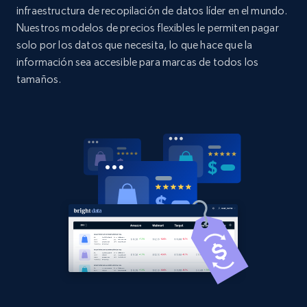
URL, Domain, Country code, Model number,
infraestructura de recopilación de datos líder en el mundo.
Sku, Product id, Product name, Manufacturer,
Nuestros modelos de precios flexibles le permiten pagar
and more.
solo por los datos que necesita, lo que hace que la
información sea accesible para marcas de todos los
2.1K+
355+
Comenzar ahora
tamaños.
Home Depot US - Discovery products by
specific category URL
URL, Domain, Country code, Model number,
Sku, Product id, Product name, Manufacturer,
and more.
2.1K+
355+
Comenzar ahora