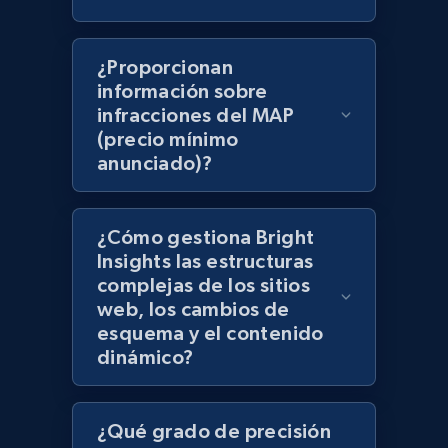
products using specified keywords
URL, Product id, Title, Images, Final price,
¿Proporcionan
Currency, Discount, Initial price, and more.
información sobre
infracciones del MAP
1.1K+
149+
Comenzar ahora
(precio mínimo
anunciado)?
Lazada - Products
¿Cómo gestiona Bright
URL, Title, Rating, Reviews, Initial price, Final
Insights las estructuras
price, Currency, Stock, and more.
complejas de los sitios
web, los cambios de
esquema y el contenido
991+
165+
Comenzar ahora
dinámico?
¿Qué grado de precisión
Lazada - Products - Discover products by