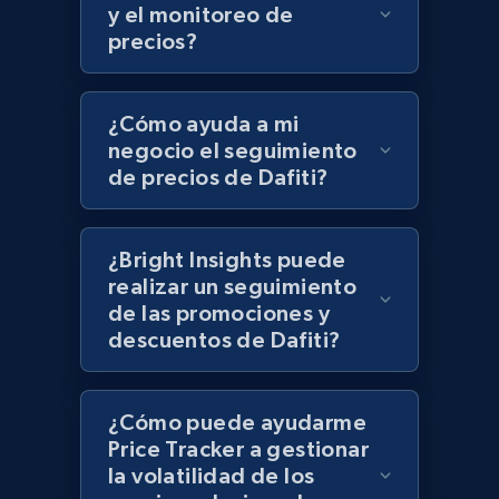
UPC
y el monitoreo de
precios?
URL, Product id, Title, Product description,
Rating, Reviews count, Initial price, Discount,
and more.
¿Cómo ayuda a mi
negocio el seguimiento
1.3K+
175+
Comenzar ahora
de precios de Dafiti?
¿Bright Insights puede
Zara - Products
realizar un seguimiento
Category id, Product id, Product name, Price,
de las promociones y
Currency, Colour code, Colour, Description, and
descuentos de Dafiti?
more.
1.2K+
208+
Comenzar ahora
¿Cómo puede ayudarme
Price Tracker a gestionar
la volatilidad de los