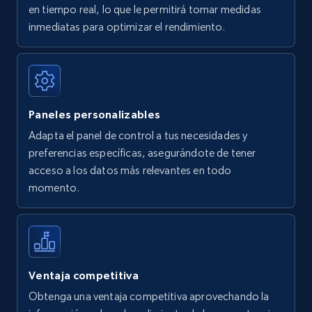
en tiempo real, lo que le permitirá tomar medidas
Amazon Reviews
inmediatas para optimizar el rendimiento.
URL, Product name, Product rating, Product
rating object, Product rating max, Rating,
Author name, Asin, and more.
Paneles personalizables
7.4K+
871+
Comenzar ahora
Adapta el panel de control a tus necesidades y
preferencias específicas, asegurándote de tener
acceso a los datos más relevantes en todo
Walmart - products
momento.
URL, Final price, Sku, Currency, Gtin,
Specifications, Image urls, Top reviews, and
more.
5.6K+
876+
Comenzar ahora
Ventaja competitiva
Obtenga una ventaja competitiva aprovechando la