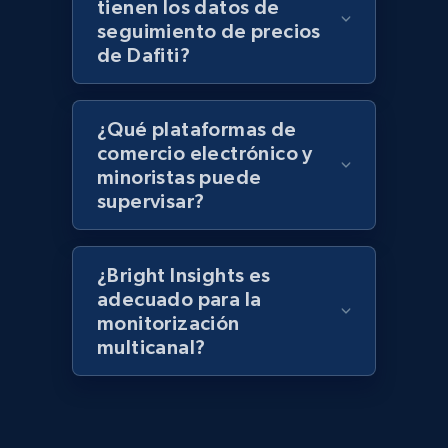
tienen los datos de
keyword
seguimiento de precios
URL, Title, Rating, Reviews, Initial price, Final
de Dafiti?
price, Currency, Stock, and more.
991+
165+
Comenzar ahora
¿Qué plataformas de
comercio electrónico y
minoristas puede
supervisar?
Lazada - Products - Discover products by
category URL or brand URL
URL, Title, Rating, Reviews, Initial price, Final
¿Bright Insights es
price, Currency, Stock, and more.
adecuado para la
monitorización
multicanal?
991+
165+
Comenzar ahora
Lazada - Products - Discover products by