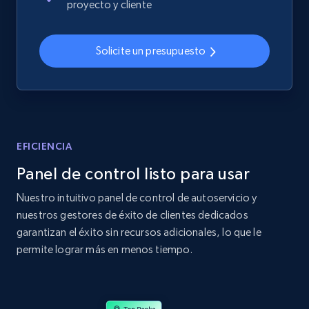
proyecto y cliente
2.4K+
200+
Comenzar ahora
Solicite un presupuesto
Home Depot US
URL, Domain, Country code, Model number,
Sku, Product id, Product name, Manufacturer,
and more.
EFICIENCIA
Panel de control listo para usar
2.1K+
355+
Comenzar ahora
Nuestro intuitivo panel de control de autoservicio y
nuestros gestores de éxito de clientes dedicados
garantizan el éxito sin recursos adicionales, lo que le
Home Depot US - Gather data on products
permite lograr más en menos tiempo.
using specified keywords
URL, Domain, Country code, Model number,
Sku, Product id, Product name, Manufacturer,