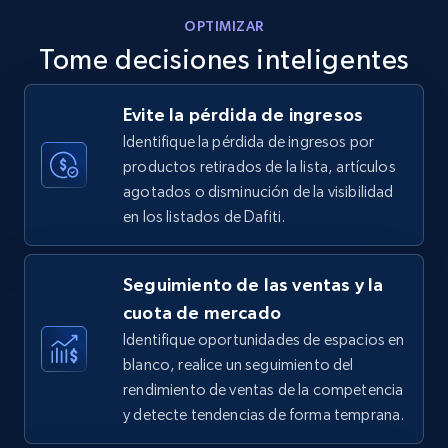
OPTIMIZAR
Tome decisiones inteligentes
Walmart - products - Discover products by
Evite la pérdida de ingresos
using sku numbers
Identifique la pérdida de ingresos por
URL, Final price, Sku, Currency, Gtin,
productos retirados de la lista, artículos
Specifications, Image urls, Top reviews, and
agotados o disminución de la visibilidad
more.
en los listados de Dafiti.
5.6K+
876+
Comenzar ahora
Seguimiento de las ventas y la
cuota de mercado
Identifique oportunidades de espacios en
TikTok Shop
blanco, realice un seguimiento del
URL, Title, Available, Description, Currency, Initial
rendimiento de ventas de la competencia
price, Final price, Discount percent, and more.
y detecte tendencias de forma temprana.