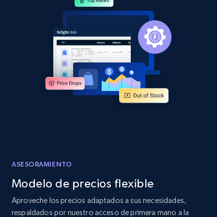
and more.
2.1K+
355+
Comenzar ahora
Home Depot US - Discover products by
specified URL
URL, Domain, Country code, Model number,
Sku, Product id, Product name, Manufacturer,
and more.
2.1K+
355+
Comenzar ahora
ASESORAMIENTO
Modelo de precios flexible
Home Depot US - Discover products by
Aproveche los precios adaptados a sus necesidades,
specified UPC
respaldados por nuestro acceso de primera mano a la