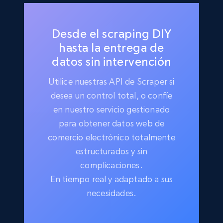
Desde el scraping DIY
hasta la entrega de
datos sin intervención
Utilice nuestras API de Scraper si
desea un control total, o confíe
en nuestro servicio gestionado
para obtener datos web de
comercio electrónico totalmente
estructurados y sin
complicaciones.
En tiempo real y adaptado a sus
necesidades.