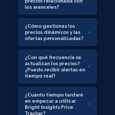
precios relacionada con
Zara - Products - discovery by category url
los aranceles?
Category id, Product id, Product name, Price,
Currency, Colour code, Colour, Description, and
more.
¿Cómo gestionas los
precios dinámicos y las
1.2K+
208+
Comenzar ahora
ofertas personalizadas?
¿Con qué frecuencia se
Best Buy products
actualizan los precios?
URL, Product id, Title, Images, Final price,
¿Puedo recibir alertas en
Currency, Discount, Initial price, and more.
tiempo real?
1.1K+
149+
Comenzar ahora
¿Cuánto tiempo tardaré
en empezar a utilizar
Bright Insights Price
Tracker?
Best Buy products - Collect data on