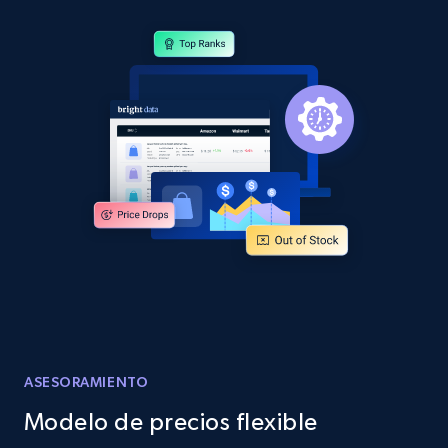
Sku, Product id, Product name, Manufacturer,
and more.
2.1K+
355+
Comenzar ahora
Home Depot US - Discover products by
specified URL
URL, Domain, Country code, Model number,
Sku, Product id, Product name, Manufacturer,
and more.
2.1K+
355+
Comenzar ahora
ASESORAMIENTO
Modelo de precios flexible
Home Depot US - Discover products by