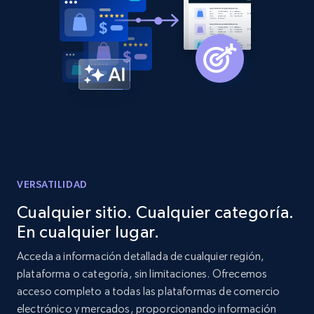
Amazon products global dataset -
Collecting products by keyword search
Title, Seller name, Brand, Description, Initial
price, Currency, Availability, Reviews count, and
more.
2.1K+
375+
Comenzar ahora
VERSATILIDAD
Cualquier sitio. Cualquier categoría.
En cualquier lugar.
Amazon products global dataset - Collects
products by best sellers category URL
Acceda a información detallada de cualquier región,
plataforma o categoría, sin limitaciones. Ofrecemos
Title, Seller name, Brand, Description, Initial
acceso completo a todas las plataformas de comercio
price, Currency, Availability, Reviews count, and
more.
electrónico y mercados, proporcionando información