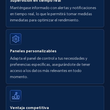
Supervisión en tiempo real
Manténgase informado con alertas y notificaciones
en tiempo real, lo que le permitirá tomar medidas
Amazon Reviews
inmediatas para optimizar el rendimiento.
URL, Product name, Product rating, Product
rating object, Product rating max, Rating,
Author name, Asin, and more.
Paneles personalizables
7.4K+
872+
Comenzar ahora
Adapta el panel de control a tus necesidades y
preferencias específicas, asegurándote de tener
acceso a los datos más relevantes en todo
Walmart - products
momento.
URL, Final price, Sku, Currency, Gtin,
Specifications, Image urls, Top reviews, and
more.
5.6K+
877+
Comenzar ahora
Ventaja competitiva