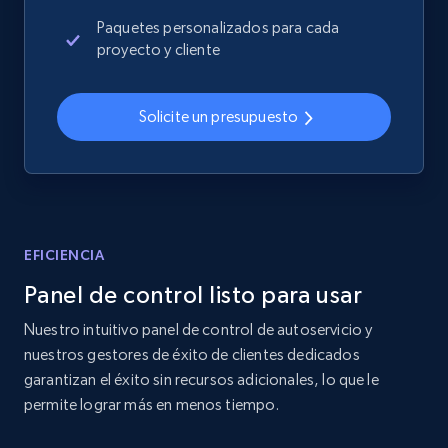
more.
Paquetes personalizados para cada
proyecto y cliente
2.4K+
202+
Comenzar ahora
Solicite un presupuesto
Home Depot US
URL, Domain, Country code, Model number,
Sku, Product id, Product name, Manufacturer,
and more.
EFICIENCIA
Panel de control listo para usar
2.1K+
355+
Comenzar ahora
Nuestro intuitivo panel de control de autoservicio y
nuestros gestores de éxito de clientes dedicados
garantizan el éxito sin recursos adicionales, lo que le
Home Depot US - Gather data on products
permite lograr más en menos tiempo.
using specified keywords
URL, Domain, Country code, Model number,