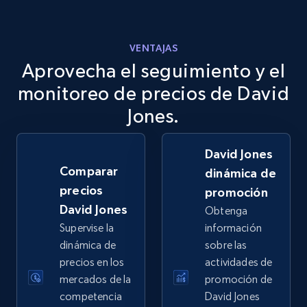
VENTAJAS
Aprovecha el seguimiento y el
eBay
URL, Product id, Title, Seller name, Seller rating,
monitoreo de precios de David
Seller reviews, Breadcrumbs, Root category, and
Jones.
more.
David Jones
2.5K+
359+
Comenzar ahora
Comparar
dinámica de
precios
promoción
David Jones
Obtenga
eBay - Gather data on products using
Supervise la
información
specified keywords
dinámica de
sobre las
URL, Product id, Title, Seller name, Seller rating,
precios en los
actividades de
Seller reviews, Breadcrumbs, Root category, and
mercados de la
promoción de
more.
competencia
David Jones