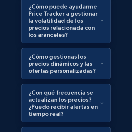
¿Cómo puede ayudarme
Price Tracker a gestionar
Zara - Products - discovery by category url
la volatilidad de los
Category id, Product id, Product name, Price,
precios relacionada con
Currency, Colour code, Colour, Description, and
los aranceles?
more.
1.2K+
208+
Comenzar ahora
¿Cómo gestionas los
precios dinámicos y las
ofertas personalizadas?
Best Buy products
URL, Product id, Title, Images, Final price,
¿Con qué frecuencia se
Currency, Discount, Initial price, and more.
actualizan los precios?
¿Puedo recibir alertas en
tiempo real?
1.1K+
149+
Comenzar ahora