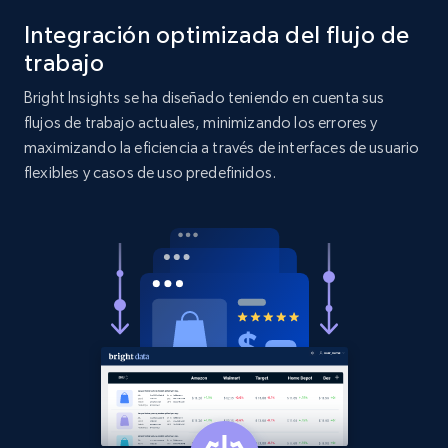
Title, Seller name, Brand, Description, Initial
price, Currency, Availability, Reviews count, and
Integración optimizada del flujo de
more.
trabajo
Bright Insights se ha diseñado teniendo en cuenta sus
2.1K+
375+
Comenzar ahora
flujos de trabajo actuales, minimizando los errores y
maximizando la eficiencia a través de interfaces de usuario
flexibles y casos de uso predefinidos.
Etsy
URL, Product id, Listing inventory id, Title, Rating,
Reviews count shop, Reviews count item, Initial
price, and more.
1.9K+
323+
Comenzar ahora
Etsy - Collect data on products using