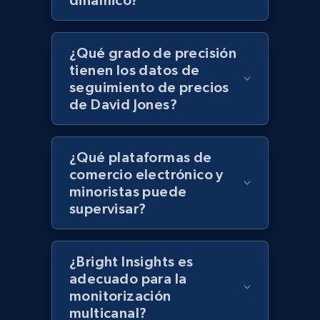
dinámico?
Lazada - Products - Discover products by
keyword
¿Qué grado de precisión
URL, Title, Rating, Reviews, Initial price, Final
tienen los datos de
price, Currency, Stock, and more.
seguimiento de precios
de David Jones?
992+
165+
Comenzar ahora
¿Qué plataformas de
comercio electrónico y
Lazada - Products - Discover products by
minoristas puede
category URL or brand URL
supervisar?
URL, Title, Rating, Reviews, Initial price, Final
price, Currency, Stock, and more.
¿Bright Insights es
adecuado para la
992+
165+
Comenzar ahora
monitorización
multicanal?