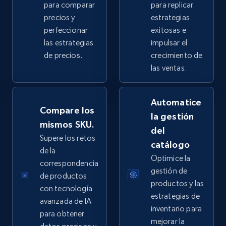
para comparar
para replicar
2.5K+
359+
Comenzar ahora
precios y
estrategias
perfeccionar
exitosas e
las estrategias
impulsar el
de precios.
crecimiento de
eBay - Collect products from shops on eBay
las ventas.
URL, Product id, Title, Seller name, Seller rating,
Seller reviews, Breadcrumbs, Root category, and
Automatice
more.
Compare los
la gestión
mismos SKU.
del
2.5K+
359+
Comenzar ahora
Supere los retos
catálogo
de la
Optimice la
correspondencia
gestión de
de productos
eBay - Collect records by category
productos y las
con tecnología
URL, Product id, Title, Seller name, Seller rating,
estrategias de
avanzada de IA
Seller reviews, Breadcrumbs, Root category, and
inventario para
para obtener
more.
mejorar la