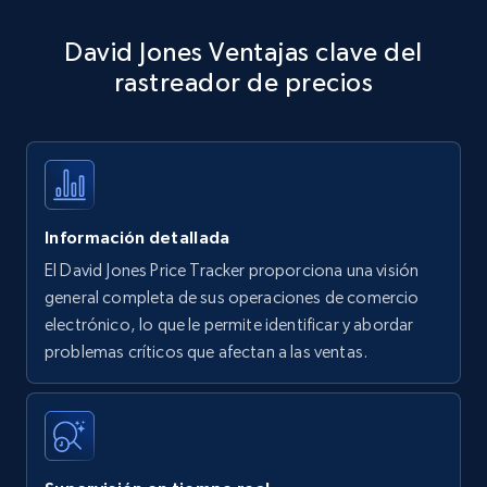
Amazon products - Collects products by
David Jones Ventajas clave del
specific keywords
rastreador de precios
Title, Seller name, Brand, Description, Initial
price, Currency, Availability, Reviews count, and
more.
35.3K+
5.7K+
Comenzar ahora
Información detallada
El David Jones Price Tracker proporciona una visión
Amazon products - find products by using
general completa de sus operaciones de comercio
upc numbers
electrónico, lo que le permite identificar y abordar
problemas críticos que afectan a las ventas.
Title, Seller name, Brand, Description, Initial
price, Currency, Availability, Reviews count, and
more.
35.3K+
5.7K+
Comenzar ahora