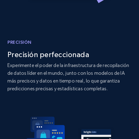
Amazon products global dataset
Title, Seller name, Brand, Description, Initial
price, Currency, Availability, Reviews count, and
more.
PRECISIÓN
Precisión perfeccionada
2.1K+
375+
Comenzar ahora
Experimente el poder de la infraestructura de recopilación
de datos líder en el mundo, junto con los modelos de IA
más precisos y datos en tiempo real, lo que garantiza
Amazon products global dataset - Collects
predicciones precisas y estadísticas completas.
products by specific category URL
Title, Seller name, Brand, Description, Initial
price, Currency, Availability, Reviews count, and
more.
2.1K+
375+
Comenzar ahora