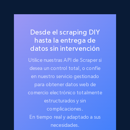
Desde el scraping DIY
hasta la entrega de
datos sin intervención
Utilice nuestras API de Scraper si
desea un control total, o confíe
en nuestro servicio gestionado
para obtener datos web de
comercio electrónico totalmente
estructurados y sin
complicaciones.
En tiempo real y adaptado a sus
necesidades.