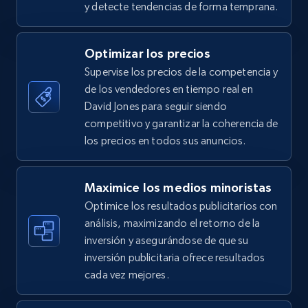
y detecte tendencias de forma temprana.
5.4K+
668+
Comenzar ahora
Optimizar los precios
Supervise los precios de la competencia y
de los vendedores en tiempo real en
TikTok Shop - category
David Jones para seguir siendo
URL, Title, Available, Description, Currency, Initial
competitivo y garantizar la coherencia de
price, Final price, Discount percent, and more.
los precios en todos sus anuncios.
5.4K+
668+
Comenzar ahora
Maximice los medios minoristas
Optimice los resultados publicitarios con
análisis, maximizando el retorno de la
inversión y asegurándose de que su
TikTok Shop - Collect TikTok shop products
inversión publicitaria ofrece resultados
by keywords search
cada vez mejores.
URL, Title, Available, Description, Currency, Initial
price, Final price, Discount percent, and more.