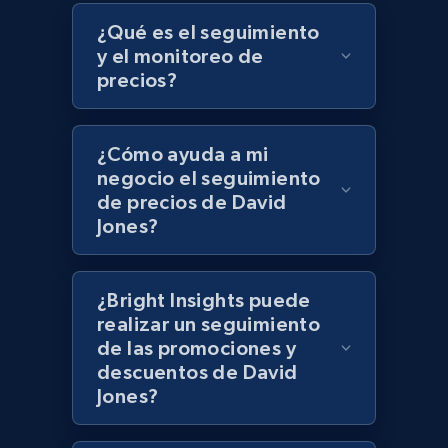
Target - Discover products by specified
¿Qué es el seguimiento
UPC
y el monitoreo de
precios?
URL, Product id, Title, Product description,
Rating, Reviews count, Initial price, Discount,
and more.
¿Cómo ayuda a mi
negocio el seguimiento
1.3K+
176+
Comenzar ahora
de precios de David
Jones?
Zara - Products
¿Bright Insights puede
Category id, Product id, Product name, Price,
realizar un seguimiento
Currency, Colour code, Colour, Description, and
de las promociones y
more.
descuentos de David
Jones?
1.2K+
208+
Comenzar ahora