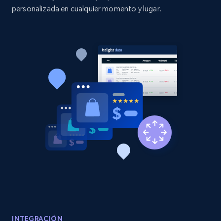
personalizada en cualquier momento y lugar.
2.1K+
375+
Comenzar ahora
Amazon products global dataset - Collect
Amazon products by seller URL
Title, Seller name, Brand, Description, Initial
price, Currency, Availability, Reviews count, and
more.
2.1K+
375+
Comenzar ahora
Amazon products global dataset - Collect
products from Brands URLs
INTEGRACIÓN