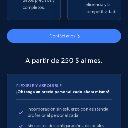
datos precisos y
eficiencia y la
completos.
2.5K+
359+
Comenzar ahora
competitividad.
Contáctanos
Google Shopping
URL, Product id, Title, Product description,
Rating, Reviews count, Images, Variations, and
A partir de 250 $ al mes.
more.
2.4K+
202+
Comenzar ahora
FLEXIBLE Y ASEQUIBLE
¡Obtenga un precio personalizado ahora mismo!
Google Shopping - collects products from
Incorporación sin esfuerzo con asistencia
web using keywords
profesional personalizada
URL, Product id, Title, Product description,
Rating, Reviews count, Images, Variations, and
Sin costes de configuración adicionales