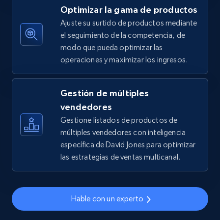
Optimizar la gama de productos
5.4K+
668+
Comenzar ahora
Ajuste su surtido de productos mediante
el seguimiento de la competencia, de
modo que pueda optimizar las
operaciones y maximizar los ingresos.
TikTok Shop - discover records by shop url
URL, Title, Available, Description, Currency, Initial
price, Final price, Discount percent, and more.
Gestión de múltiples
vendedores
5.4K+
668+
Comenzar ahora
Gestione listados de productos de
múltiples vendedores con inteligencia
específica de David Jones para optimizar
las estrategias de ventas multicanal.
Amazon sellers info
Seller id, URL, Seller name, Description, Detailed
info, Stars, Feedbacks, Return policy, and more.
Hable con un experto
2.5K+
378+
Comenzar ahora