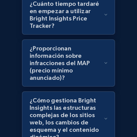
¿Cuánto tiempo tardaré
en empezar a utilizar
Best Buy products - Collect data on
Bright Insights Price
products using specified keywords
Tracker?
URL, Product id, Title, Images, Final price,
Currency, Discount, Initial price, and more.
¿Proporcionan
1.1K+
149+
Comenzar ahora
información sobre
infracciones del MAP
(precio mínimo
anunciado)?
Lazada - Products
URL, Title, Rating, Reviews, Initial price, Final
price, Currency, Stock, and more.
¿Cómo gestiona Bright
Insights las estructuras
complejas de los sitios
992+
165+
Comenzar ahora
web, los cambios de
esquema y el contenido