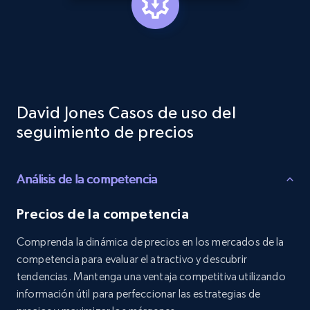
specified keywords
URL, Product id, Listing inventory id, Title, Rating,
Reviews count shop, Reviews count item, Initial
price, and more.
1.9K+
323+
Comenzar ahora
David Jones Casos de uso del
seguimiento de precios
Etsy - Collects data from shop's URL
Análisis de la competencia
URL, Product id, Listing inventory id, Title, Rating,
Reviews count shop, Reviews count item, Initial
price, and more.
Precios de la competencia
Comprenda la dinámica de precios en los mercados de la
1.9K+
323+
Comenzar ahora
competencia para evaluar el atractivo y descubrir
tendencias. Mantenga una ventaja competitiva utilizando
información útil para perfeccionar las estrategias de