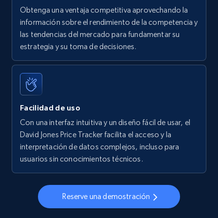
Obtenga una ventaja competitiva aprovechando la
información sobre el rendimiento de la competencia y
las tendencias del mercado para fundamentar su
Walmart - products - Find new products by
estrategia y su toma de decisiones.
using specific category URL
URL, Final price, Sku, Currency, Gtin,
Specifications, Image urls, Top reviews, and
more.
Facilidad de uso
5.6K+
877+
Comenzar ahora
Con una interfaz intuitiva y un diseño fácil de usar, el
David Jones Price Tracker facilita el acceso y la
interpretación de datos complejos, incluso para
usuarios sin conocimientos técnicos.
Walmart - products - Collects products by
specific keywords
URL, Final price, Sku, Currency, Gtin,
Reserve una demostración
Specifications, Image urls, Top reviews, and
more.