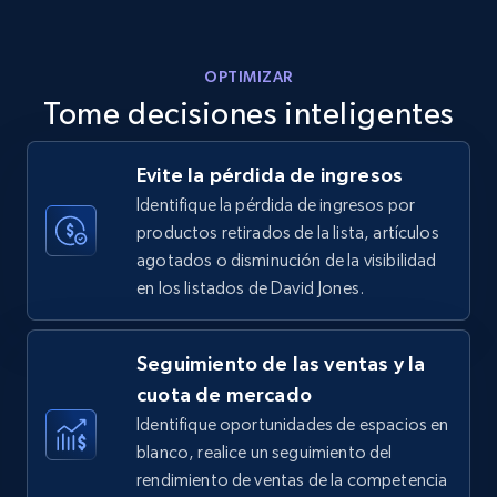
5.6K+
877+
Comenzar ahora
OPTIMIZAR
Tome decisiones inteligentes
Walmart - products - Discover products by
Evite la pérdida de ingresos
using sku numbers
Identifique la pérdida de ingresos por
URL, Final price, Sku, Currency, Gtin,
productos retirados de la lista, artículos
Specifications, Image urls, Top reviews, and
agotados o disminución de la visibilidad
more.
en los listados de David Jones.
5.6K+
877+
Comenzar ahora
Seguimiento de las ventas y la
cuota de mercado
Identifique oportunidades de espacios en
TikTok Shop
blanco, realice un seguimiento del
URL, Title, Available, Description, Currency, Initial
rendimiento de ventas de la competencia
price, Final price, Discount percent, and more.