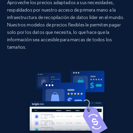
Aproveche los precios adaptados a sus necesidades,
specified UPC
respaldados por nuestro acceso de primera mano a la
URL, Domain, Country code, Model number,
infraestructura de recopilación de datos líder en el mundo.
Sku, Product id, Product name, Manufacturer,
Nuestros modelos de precios flexibles le permiten pagar
and more.
solo por los datos que necesita, lo que hace que la
información sea accesible para marcas de todos los
2.1K+
355+
Comenzar ahora
tamaños.
Home Depot US - Discovery products by
specific category URL
URL, Domain, Country code, Model number,
Sku, Product id, Product name, Manufacturer,
and more.
2.1K+
355+
Comenzar ahora